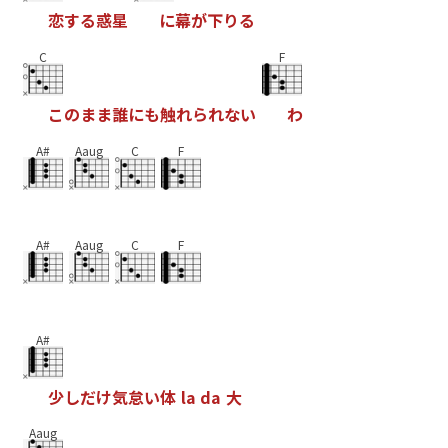
恋
す
る
惑
星
に
幕
が
下
り
る
C
F
こ
の
ま
ま
誰
に
も
触
れ
ら
れ
な
い
わ
A#
Aaug
C
F
A#
Aaug
C
F
A#
少
し
だ
け
気
怠
い
体
l
a
d
a
大
Aaug