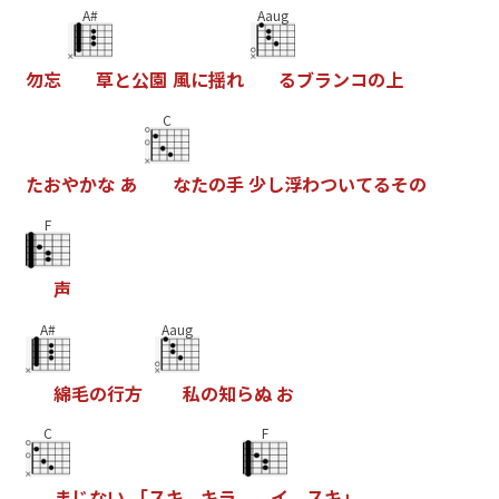
A#
Aaug
勿
忘
草
と
公
園
風
に
揺
れ
る
ブ
ラ
ン
コ
の
上
C
た
お
や
か
な
あ
な
た
の
手
少
し
浮
わ
つ
い
て
る
そ
の
F
声
A#
Aaug
綿
毛
の
行
方
私
の
知
ら
ぬ
お
C
F
ま
じ
な
い
「
ス
キ
、
キ
ラ
イ
、
ス
キ
」