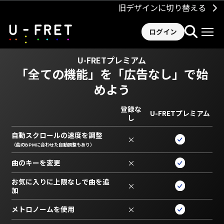
旧デザインに切り替える
ログイン
U-FRETプレミアム
「全ての機能」を
「広告なし」で始
めよう
登録な
U-FRETプレミアム
し
自動スクロールの速度を調整
×
（曲のBPMに合わせた自動調整もあり）
曲のキーを変更
×
お気に入りに上限なしで曲を追
×
加
メトロノームを使用
×