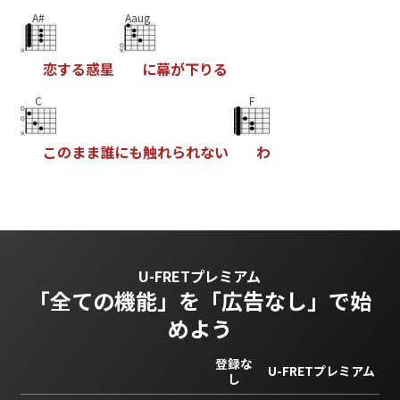
A#
Aaug
恋
す
る
惑
星
に
幕
が
下
り
る
C
F
こ
の
ま
ま
誰
に
も
触
れ
ら
れ
な
い
わ
U-FRETプレミアム
「全ての機能」を
「広告なし」で始
めよう
登録な
U-FRETプレミアム
し