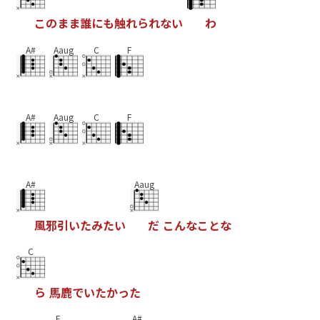
こ
の
ま
ま
誰
に
も
触
れ
ら
れ
な
い
わ
A#
Aaug
C
F
A#
Aaug
C
F
A#
Aaug
風
邪
引
い
た
み
た
い
だ
こ
ん
な
こ
と
な
C
ら
馬
鹿
で
い
た
か
っ
た
F
A#