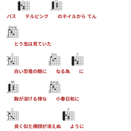
パ
ス
テ
ル
ピ
ン
ク
の
ネ
イ
ル
か
ら
て
ん
Aaug
と
う
虫
は
見
て
い
た
C
Dm
F
白
い
恐
竜
の
眼
に
な
る
為
に
A#
Aaug
胸
が
溶
け
る
様
な
小
春
日
和
に
C
F
良
く
似
た
横
顔
が
消
え
ぬ
よ
う
に