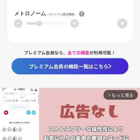
メトロノーム
（プレミアム限定機能）
ー
+
プレミアム会員なら、
全ての機能
が利用可能！
プレミアム会員の機能一覧はこちら
もっと見る
arrow_forward_ios