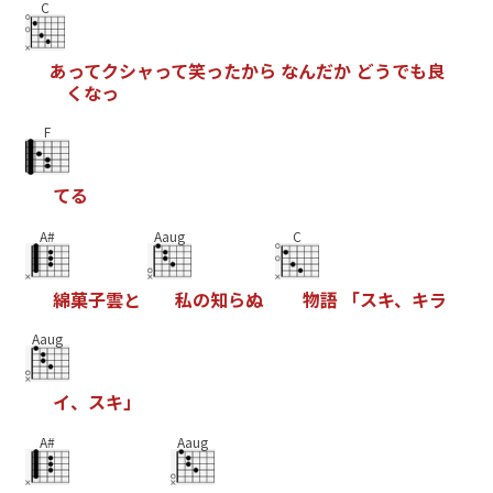
C
あ
っ
て
ク
シ
ャ
っ
て
笑
っ
た
か
ら
な
ん
だ
か
ど
う
で
も
良
く
な
っ
F
て
る
A#
Aaug
C
綿
菓
子
雲
と
私
の
知
ら
ぬ
物
語
「
ス
キ
、
キ
ラ
Aaug
イ
、
ス
キ
」
A#
Aaug