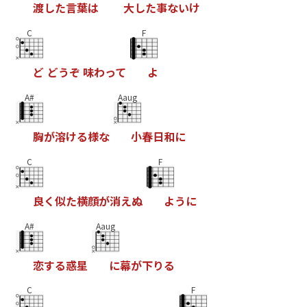
渡
し
た
言
葉
は
大
し
た
事
な
い
け
C
F
ど
ど
う
ぞ
味
わ
っ
て
よ
A#
Aaug
胸
が
溶
け
る
様
な
小
春
日
和
に
C
F
良
く
似
た
横
顔
が
消
え
ぬ
よ
う
に
A#
Aaug
恋
す
る
惑
星
に
幕
が
下
り
る
C
F