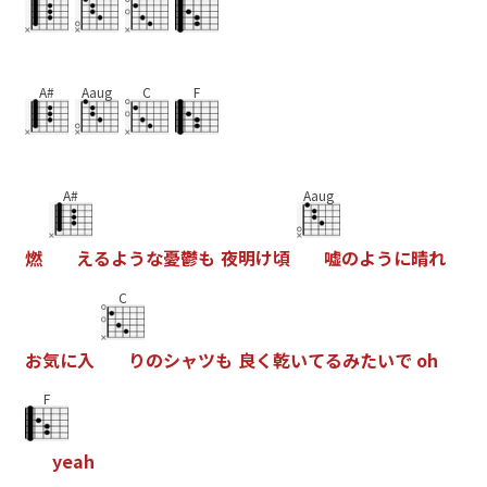
A#
Aaug
C
F
A#
Aaug
燃
え
る
よ
う
な
憂
鬱
も
夜
明
け
頃
嘘
の
よ
う
に
晴
れ
C
お
気
に
入
り
の
シ
ャ
ツ
も
良
く
乾
い
て
る
み
た
い
で
o
h
F
y
e
a
h