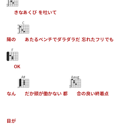
き
な
あ
く
び
を
吐
い
て
C
陽
の
あ
た
る
ベ
ン
チ
で
ダ
ラ
ダ
ラ
だ
忘
れ
た
フ
リ
で
も
F
O
K
A#
Aaug
な
ん
だ
か
頭
が
働
か
な
い
都
合
の
良
い
終
着
点
目
が