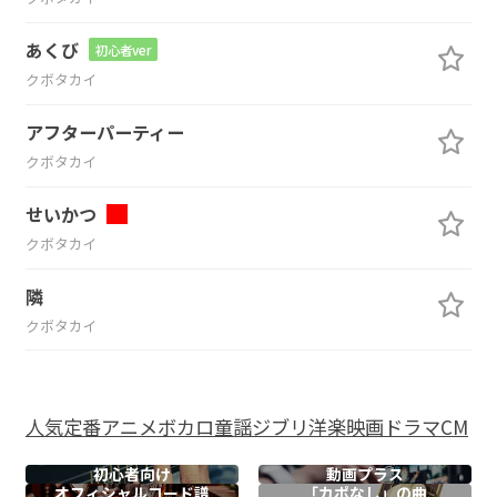
あくび
初心者ver
クボタカイ
アフターパーティー
クボタカイ
せいかつ
クボタカイ
隣
クボタカイ
人気
定番
アニメ
ボカロ
童謡
ジブリ
洋楽
映画
ドラマ
CM
初心者向け
動画プラス
オフィシャル
コード譜
「カポなし」の曲