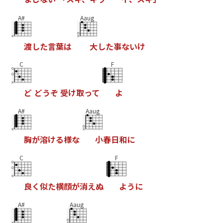
A#
Aaug
渡
し
た
言
葉
は
大
し
た
事
な
い
け
C
F
ど
ど
う
ぞ
受
け
取
っ
て
よ
A#
Aaug
胸
が
溶
け
る
様
な
小
春
日
和
に
C
F
良
く
似
た
横
顔
が
消
え
ぬ
よ
う
に
A#
Aaug