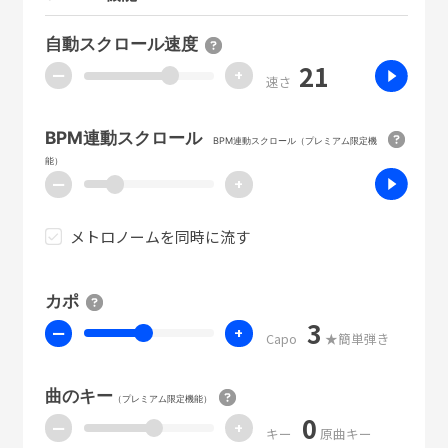
自動スクロール速度
21
ー
+
速さ
BPM連動スクロール
BPM連動スクロール（プレミアム限定機
能）
ー
+
メトロノームを同時に流す
カポ
3
ー
+
Capo
★簡単弾き
曲のキー
（プレミアム限定機能）
0
ー
+
キー
原曲キー