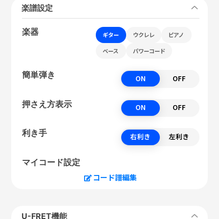
楽譜設定
楽器
ギター
ウクレレ
ピアノ
ベース
パワーコード
簡単弾き
ON
OFF
押さえ方表示
ON
OFF
利き手
右利き
左利き
マイコード設定
コード譜編集
U-FRET機能