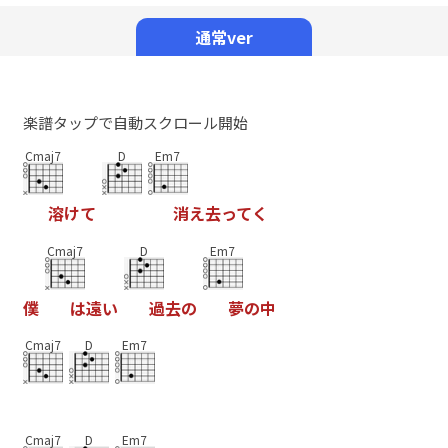
Mute
通常ver
楽譜タップで自動スクロール開始
Cmaj7
D
Em7
溶
け
て
消
え
去
っ
て
く
Cmaj7
D
Em7
僕
は
遠
い
過
去
の
夢
の
中
Cmaj7
D
Em7
Cmaj7
D
Em7