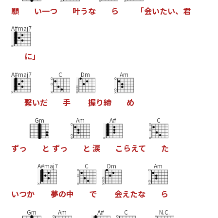
願
い
一
つ
叶
う
な
ら
「
会
い
た
い
、
君
A#maj7
に
」
A#maj7
C
Dm
Am
繋
い
だ
手
握
り
締
め
Gm
Am
A#
C
ず
っ
と
ず
っ
と
涙
こ
ら
え
て
た
A#maj7
C
Dm
Am
い
つ
か
夢
の
中
で
会
え
た
な
ら
Gm
Am
A#
C
N.C.