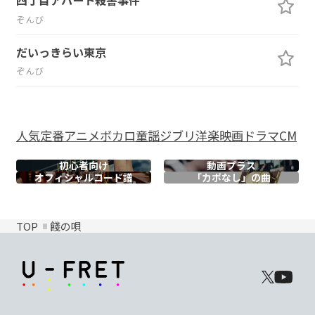
四丁目アパート殺害事件
ぞんび
だいっきらい東京
ぞんび
人気
定番
アニメ
ボカロ
童謡
ジブリ
洋楽
映画
ドラマ
CM
初心者向け
動画プラス
オフィシャル
コード譜
「カポなし」の曲
TOP
餞の唄