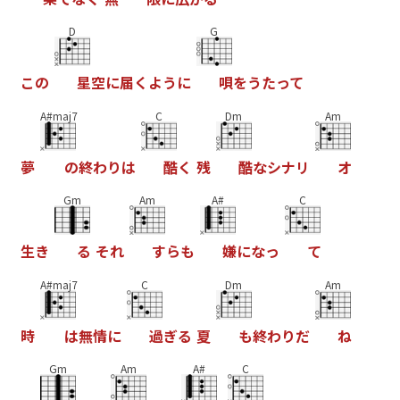
D
G
こ
の
星
空
に
届
く
よ
う
に
唄
を
う
た
っ
て
A#maj7
C
Dm
Am
夢
の
終
わ
り
は
酷
く
残
酷
な
シ
ナ
リ
オ
Gm
Am
A#
C
生
き
る
そ
れ
す
ら
も
嫌
に
な
っ
て
A#maj7
C
Dm
Am
時
は
無
情
に
過
ぎ
る
夏
も
終
わ
り
だ
ね
Gm
Am
A#
C