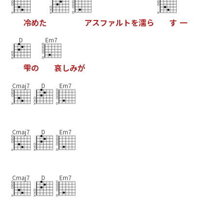
冷
め
た
ア
ス
フ
ァ
ル
ト
を
濡
ら
す
一
D
Em7
雫
の
哀
し
み
が
Cmaj7
D
Em7
Cmaj7
D
Em7
Cmaj7
D
Em7