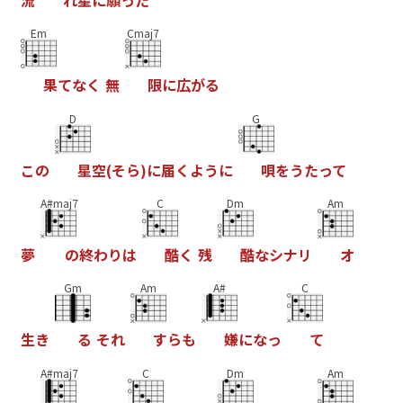
Em
Cmaj7
果
て
な
く
無
限
に
広
が
る
D
G
こ
の
星
空
(
そ
ら
)
に
届
く
よ
う
に
唄
を
う
た
っ
て
A#maj7
C
Dm
Am
夢
の
終
わ
り
は
酷
く
残
酷
な
シ
ナ
リ
オ
Gm
Am
A#
C
生
き
る
そ
れ
す
ら
も
嫌
に
な
っ
て
A#maj7
C
Dm
Am