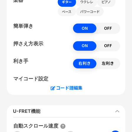
ギター
ウクレレ
ピアノ
ベース
パワーコード
簡単弾き
ON
OFF
押さえ方表示
ON
OFF
利き手
右利き
左利き
マイコード設定
コード譜編集
U-FRET機能
自動スクロール速度