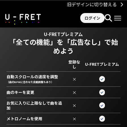
旧デザインに切り替える
ログイン
U-FRETプレミアム
「全ての機能」を
「広告なし」で始
めよう
登録な
U-FRETプレミアム
し
自動スクロールの速度を調整
×
（曲のBPMに合わせた自動調整もあり）
曲のキーを変更
×
お気に入りに上限なしで曲を追
×
加
メトロノームを使用
×