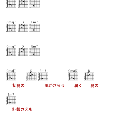
Cmaj7
D
Em7
Cmaj7
D
Em7
Cmaj7
D
Em7
Cmaj7
D
初
夏
の
風
が
さ
ら
う
届
く
夏
の
Em7
訃
報
さ
え
も