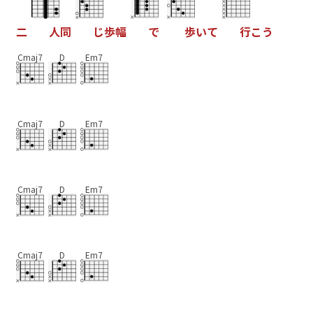
二
人
同
じ
歩
幅
で
歩
い
て
行
こ
う
Cmaj7
D
Em7
Cmaj7
D
Em7
Cmaj7
D
Em7
Cmaj7
D
Em7