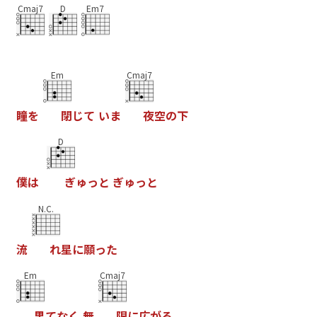
Cmaj7
D
Em7
Em
Cmaj7
瞳
を
閉
じ
て
い
ま
夜
空
の
下
D
僕
は
ぎ
ゅ
っ
と
ぎ
ゅ
っ
と
N.C.
流
れ
星
に
願
っ
た
Em
Cmaj7
果
て
な
く
無
限
に
広
が
る