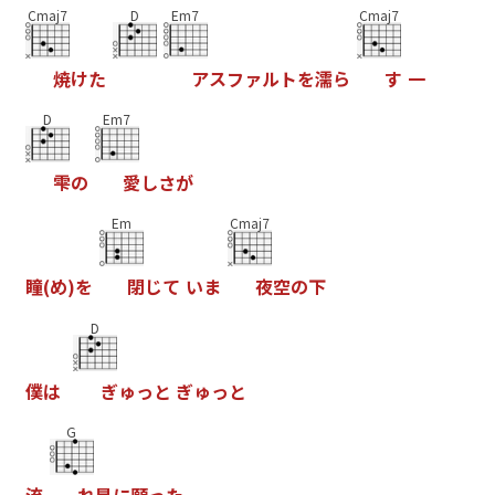
Cmaj7
D
Em7
Cmaj7
焼
け
た
ア
ス
フ
ァ
ル
ト
を
濡
ら
す
一
D
Em7
雫
の
愛
し
さ
が
Em
Cmaj7
瞳
(
め
)
を
閉
じ
て
い
ま
夜
空
の
下
D
僕
は
ぎ
ゅ
っ
と
ぎ
ゅ
っ
と
G
流
れ
星
に
願
っ
た