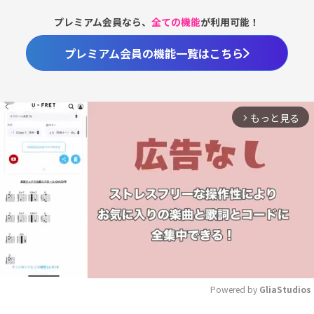
プレミアム会員なら、
全ての機能
が利用可能！
プレミアム会員の機能一覧はこちら
もっと見る
arrow_forward_ios
Powered by 
GliaStudios