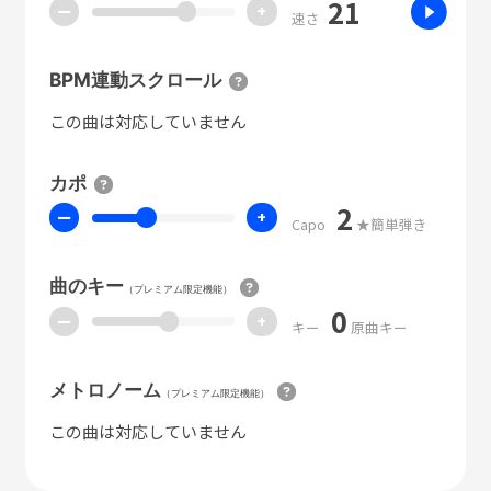
21
ー
+
速さ
BPM連動スクロール
この曲は対応していません
カポ
2
ー
+
Capo
★簡単弾き
曲のキー
（プレミアム限定機能）
0
ー
+
キー
原曲キー
メトロノーム
（プレミアム限定機能）
この曲は対応していません