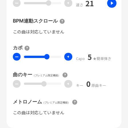
21
ー
+
速さ
BPM連動スクロール
この曲は対応していません
カポ
5
ー
+
Capo
★簡単弾き
曲のキー
（プレミアム限定機能）
0
ー
+
キー
原曲キー
メトロノーム
（プレミアム限定機能）
この曲は対応していません