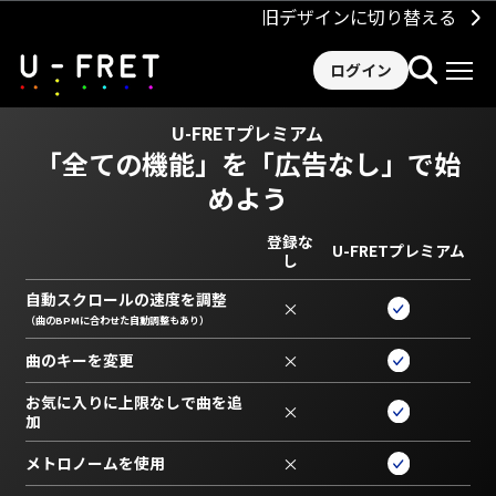
旧デザインに切り替える
ログイン
U-FRETプレミアム
「全ての機能」を
「広告なし」で始
めよう
登録な
U-FRETプレミアム
し
自動スクロールの速度を調整
×
（曲のBPMに合わせた自動調整もあり）
曲のキーを変更
×
お気に入りに上限なしで曲を追
×
加
メトロノームを使用
×