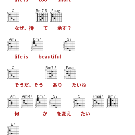
C
Bm7-5
Eaug
な
ぜ
、
持
て
余
す
？
Am7
Dm7
G7
l
i
f
e
i
s
b
e
a
u
t
i
f
u
l
C
Bm7-5
Eaug
そ
う
だ
、
そ
う
あ
り
た
い
ね
Am
AmM7
Dm7
G7
C
Fmaj7
Bm7
何
か
を
変
え
た
い
E7