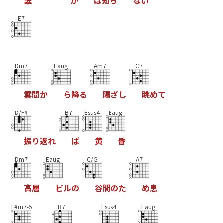
誰
か
は
知
ら
な
い
E7
Dm7
Eaug
Am7
C7
雲
間
か
ら
降
る
陽
ざ
し
眺
め
て
D/F#
B7
Esus4
Eaug
振
り
返
れ
ば
黄
昏
Dm7
Eaug
C/G
A7
高
層
ビ
ル
の
谷
間
の
た
め
息
F#m7-5
B7
Esus4
Eaug