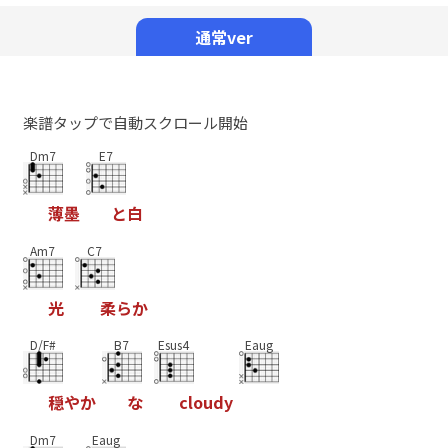
Mute
通常ver
楽譜タップで自動スクロール開始
Dm7
E7
薄
墨
と
白
Am7
C7
光
柔
ら
か
D/F#
B7
Esus4
Eaug
穏
や
か
な
c
l
o
u
d
y
Dm7
Eaug