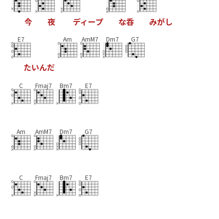
今
夜
デ
ィ
ー
プ
な
呑
み
が
し
E7
Am
AmM7
Dm7
G7
た
い
ん
だ
C
Fmaj7
Bm7
E7
Am
AmM7
Dm7
G7
C
Fmaj7
Bm7
E7