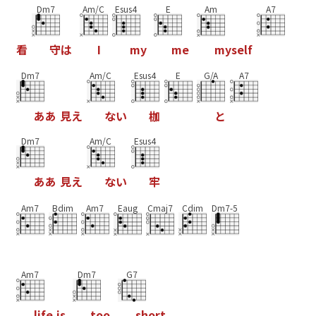
Dm7
Am/C
Esus4
E
Am
A7
看
守
は
I
m
y
m
e
m
y
s
e
l
f
Dm7
Am/C
Esus4
E
G/A
A7
あ
あ
見
え
な
い
枷
と
Dm7
Am/C
Esus4
あ
あ
見
え
な
い
牢
Am7
Bdim
Am7
Eaug
Cmaj7
Cdim
Dm7-5
Am7
Dm7
G7
l
i
f
e
i
s
t
o
o
s
h
o
r
t