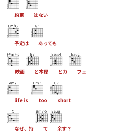
約
束
は
な
い
Em/G
A7
予
定
は
あ
っ
て
も
F#m7-5
B7
Esus4
Eaug
映
画
と
本
屋
と
カ
フ
ェ
Am7
Dm7
G7
l
i
f
e
i
s
t
o
o
s
h
o
r
t
C
Bm7-5
Eaug
な
ぜ
、
持
て
余
す
？