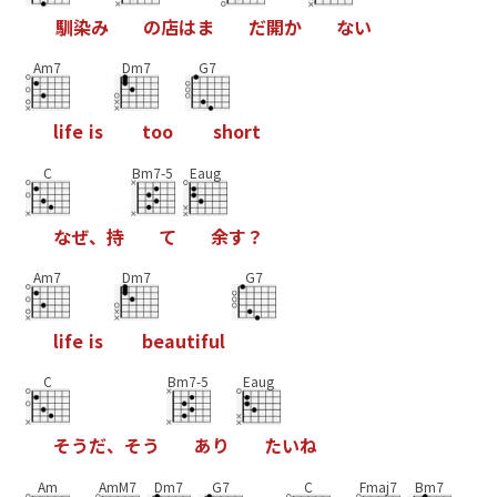
馴
染
み
の
店
は
ま
だ
開
か
な
い
Am7
Dm7
G7
l
i
f
e
i
s
t
o
o
s
h
o
r
t
C
Bm7-5
Eaug
な
ぜ
、
持
て
余
す
？
Am7
Dm7
G7
l
i
f
e
i
s
b
e
a
u
t
i
f
u
l
C
Bm7-5
Eaug
そ
う
だ
、
そ
う
あ
り
た
い
ね
Am
AmM7
Dm7
G7
C
Fmaj7
Bm7