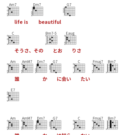
Am7
Dm7
G7
l
i
f
e
i
s
b
e
a
u
t
i
f
u
l
C
Bm7-5
Eaug
そ
う
さ
、
そ
の
と
お
り
さ
Am
AmM7
Dm7
G7
C
Fmaj7
Bm7
誰
か
に
会
い
た
い
E7
Am
AmM7
Dm7
G7
C
Fmaj7
Bm7