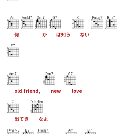
Am
AmM7
Dm7
G7
C
Fmaj7
Bm7
何
か
は
知
ら
な
い
E7
Am7
Dm7
G7
o
l
d
f
r
i
e
n
d
,
n
e
w
l
o
v
e
C
D♭dim
出
て
き
な
よ
F#m7-5
B7
Fmaj7
Am
B7