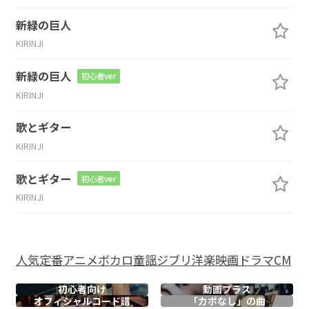
新緑の巨人
KIRINJI
新緑の巨人
初心者ver
KIRINJI
歌とギター
KIRINJI
歌とギター
初心者ver
KIRINJI
人気
定番
アニメ
ボカロ
童謡
ジブリ
洋楽
映画
ドラマ
CM
初心者向け
動画プラス
オフィシャル
コード譜
「カポなし」の曲