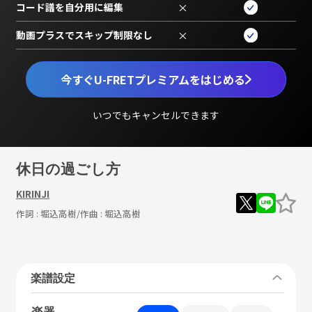
コード譜を自分用に編集
×
動画プラスでスキップ制限なし
×
今すぐU-FRETプレミアムをはじめる
いつでもキャンセルできます
休日の過ごし方
KIRINJI
作詞 :
堀込高樹
/作曲 :
堀込高樹
楽譜設定
楽器