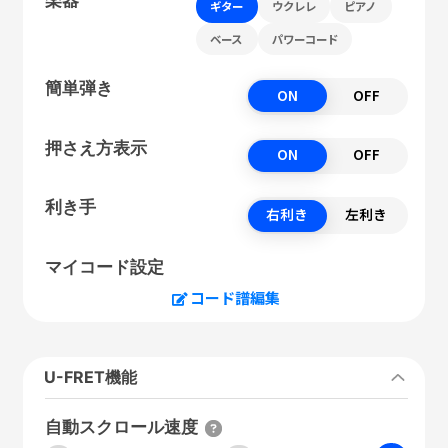
ギター
ウクレレ
ピアノ
ベース
パワーコード
簡単弾き
ON
OFF
押さえ方表示
ON
OFF
利き手
右利き
左利き
マイコード設定
コード譜編集
U-FRET機能
自動スクロール速度