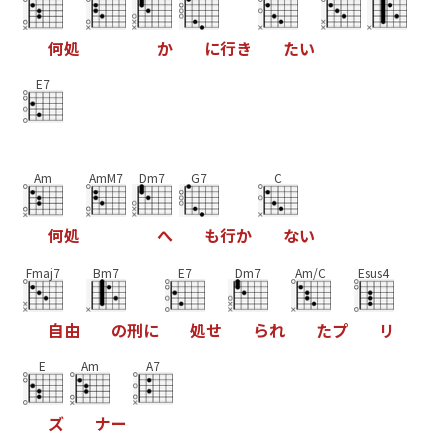
何
処
か
に
行
き
た
い
E7
Am
AmM7
Dm7
G7
C
何
処
へ
も
行
か
な
い
Fmaj7
Bm7
E7
Dm7
Am/C
Esus4
自
由
の
刑
に
処
せ
ら
れ
た
プ
リ
E
Am
A7
ズ
ナ
ー