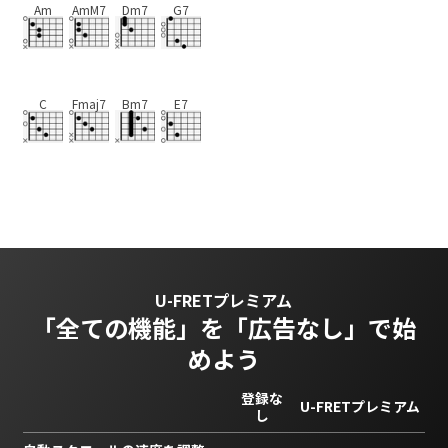
Am
AmM7
Dm7
G7
C
Fmaj7
Bm7
E7
U-FRETプレミアム
「全ての機能」を
「広告なし」で始
めよう
登録な
U-FRETプレミアム
し