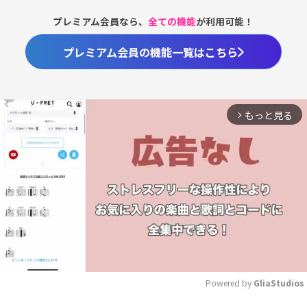
プレミアム会員なら、
全ての機能
が利用可能！
プレミアム会員の機能一覧はこちら
もっと見る
arrow_forward_ios
Powered by 
GliaStudios