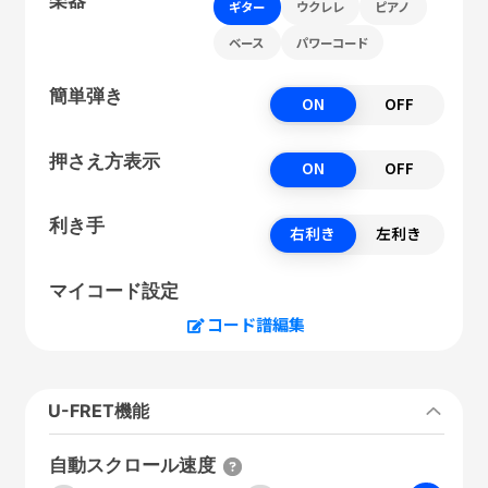
ギター
ウクレレ
ピアノ
ベース
パワーコード
簡単弾き
ON
OFF
押さえ方表示
ON
OFF
利き手
右利き
左利き
マイコード設定
コード譜編集
U-FRET機能
自動スクロール速度