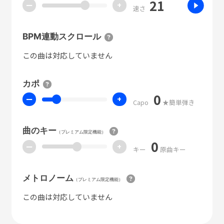
21
ー
+
速さ
BPM連動スクロール
この曲は対応していません
カポ
0
ー
+
Capo
★簡単弾き
曲のキー
（プレミアム限定機能）
0
ー
+
キー
原曲キー
メトロノーム
（プレミアム限定機能）
この曲は対応していません