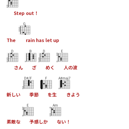
S
t
e
p
o
u
t
！
G
T
h
e
r
a
i
n
h
a
s
l
e
t
u
p
D
B
D
E
さ
ん
ざ
め
く
人
の
波
D#/F
F
A#maj7
新
し
い
季
節
を
生
き
よ
う
E
Am
素
敵
な
予
感
し
か
な
い
！