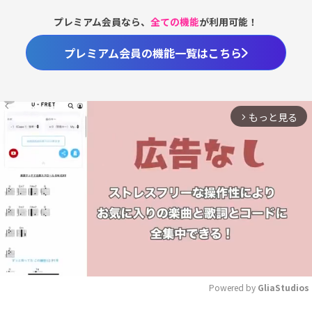
プレミアム会員なら、
全ての機能
が利用可能！
プレミアム会員の機能一覧はこちら
もっと見る
arrow_forward_ios
Powered by 
GliaStudios