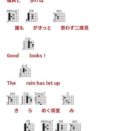
A#maj7
D#
Am
誰
も
が
き
っ
と
思
わ
ず
二
度
見
Cm
G
o
o
d
l
o
o
k
s
！
D/E
T
h
e
r
a
i
n
h
a
s
l
e
t
u
p
Am
Cm
Gmaj7
C
き
ら
め
く
街
並
み
F9
A#maj7
D#
Am