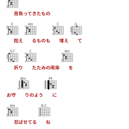
背
負
っ
て
き
た
も
の
E
Am
C
G
抱
え
る
も
の
も
増
え
て
G7
C
Am
折
り
た
た
み
の
雨
傘
を
Bm
F#
お
守
り
の
よ
う
に
Am
N.C.
忍
ば
せ
て
る
ね