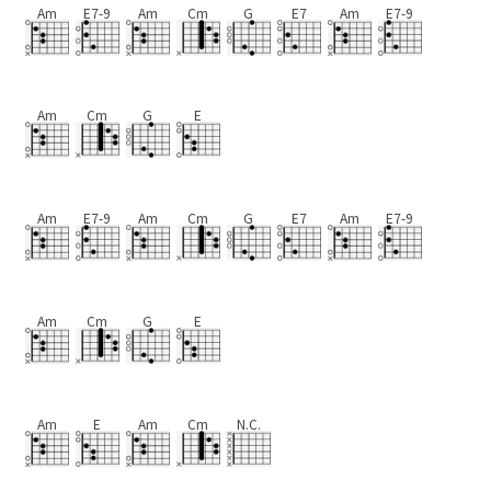
Am
E7-9
Am
Cm
G
E7
Am
E7-9
Am
Cm
G
E
Am
E7-9
Am
Cm
G
E7
Am
E7-9
Am
Cm
G
E
Am
E
Am
Cm
N.C.