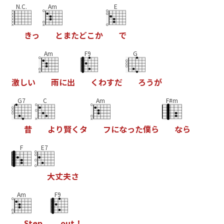
N.C.
Am
E
き
っ
と
ま
た
ど
こ
か
で
Am
F9
G
激
し
い
雨
に
出
く
わ
す
だ
ろ
う
が
G7
C
Am
F#m
昔
よ
り
賢
く
タ
フ
に
な
っ
た
僕
ら
な
ら
F
E7
大
丈
夫
さ
Am
F9
S
t
e
p
o
u
t
！