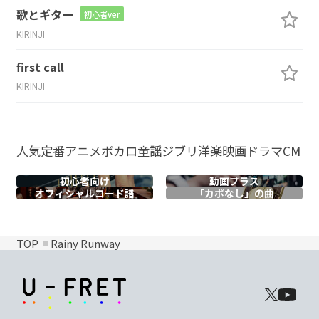
歌とギター
初心者ver
KIRINJI
first call
KIRINJI
人気
定番
アニメ
ボカロ
童謡
ジブリ
洋楽
映画
ドラマ
CM
初心者向け
動画プラス
オフィシャル
コード譜
「カポなし」の曲
TOP
Rainy Runway