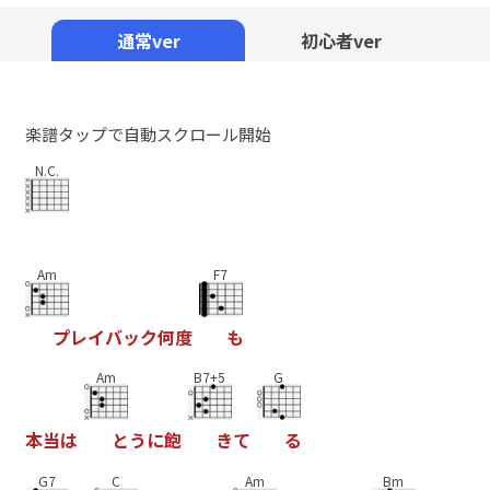
Mute
通常ver
初心者ver
楽譜タップで自動スクロール開始
N.C.
Am
F7
プ
レ
イ
バ
ッ
ク
何
度
も
Am
B7+5
G
本
当
は
と
う
に
飽
き
て
る
G7
C
Am
Bm