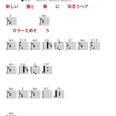
新
し
い
服
と
靴
に
似
合
う
ヘ
ア
E
Am
カ
ラ
ー
た
め
そ
う
Am
E7-9
Am
Cm
G
E7
Am
E7-9
Am
Cm
G
C#7
Am
E
Am
N.C.
C#
Am