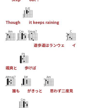
D/E
T
h
o
u
g
h
i
t
k
e
e
p
s
r
a
i
n
i
n
g
Am
Cm
Gmaj7
C
遊
歩
道
は
ラ
ン
ウ
ェ
イ
F9
颯
爽
と
歩
け
ば
A#maj7
D#
Am
誰
も
が
き
っ
と
思
わ
ず
二
度
見
Cm