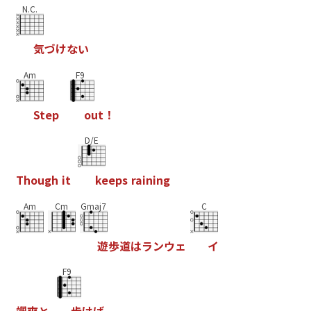
N.C.
気
づ
け
な
い
Am
F9
S
t
e
p
o
u
t
！
D/E
T
h
o
u
g
h
i
t
k
e
e
p
s
r
a
i
n
i
n
g
Am
Cm
Gmaj7
C
遊
歩
道
は
ラ
ン
ウ
ェ
イ
F9
颯
爽
と
歩
け
ば