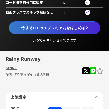
コード譜を自分用に編集
×
動画プラスでスキップ制限なし
×
今すぐU-FRETプレミアムをはじめる
いつでもキャンセルできます
Rainy Runway
KIRINJI
作詞 :
堀込高樹
/作曲 :
堀込高樹
楽譜設定
楽器