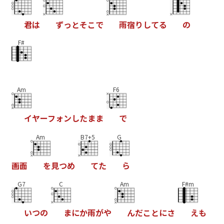
君
は
ず
っ
と
そ
こ
で
雨
宿
り
し
て
る
の
F#
Am
F6
イ
ヤ
ー
フ
ォ
ン
し
た
ま
ま
で
Am
B7+5
G
画
面
を
見
つ
め
て
た
ら
G7
C
Am
F#m
い
つ
の
ま
に
か
雨
が
や
ん
だ
こ
と
に
さ
え
も