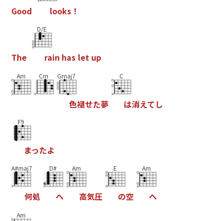
G
o
o
d
l
o
o
k
s
！
D/E
T
h
e
r
a
i
n
h
a
s
l
e
t
u
p
Am
Cm
Gmaj7
C
色
褪
せ
た
夢
は
消
え
て
し
F9
ま
っ
た
よ
A#maj7
D#
Am
E
Am
何
処
へ
高
気
圧
の
空
へ
Am