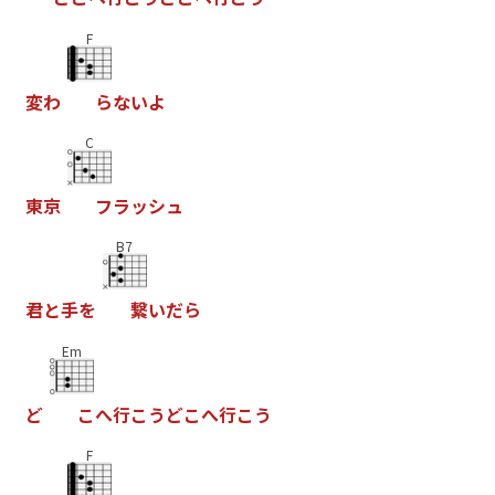
F
変
わ
ら
な
い
よ
C
東
京
フ
ラ
ッ
シ
ュ
B7
君
と
手
を
繋
い
だ
ら
Em
ど
こ
へ
行
こ
う
ど
こ
へ
行
こ
う
F