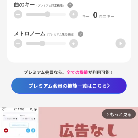
曲のキー
（プレミアム限定機能）
0
ー
+
キー
原曲キー
メトロノーム
（プレミアム限定機能）
ー
+
プレミアム会員なら、
全ての機能
が利用可能！
プレミアム会員の機能一覧はこちら
もっと見る
arrow_forward_ios