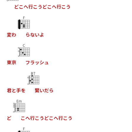
ど
こ
へ
行
こ
う
ど
こ
へ
行
こ
う
F
変
わ
ら
な
い
よ
C
東
京
フ
ラ
ッ
シ
ュ
B7
君
と
手
を
繋
い
だ
ら
Em
ど
こ
へ
行
こ
う
ど
こ
へ
行
こ
う
F