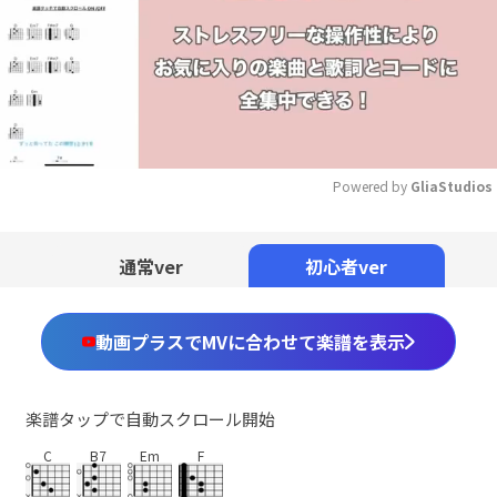
Powered by 
GliaStudios
Mute
通常ver
初心者ver
動画プラスでMVに合わせて楽譜を表示
楽譜タップで自動スクロール開始
C
B7
Em
F