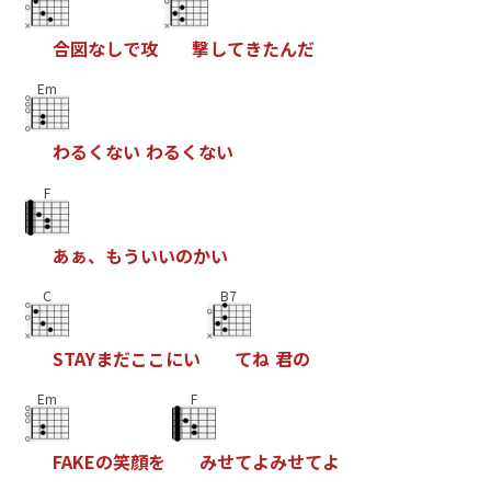
合
図
な
し
で
攻
撃
し
て
き
た
ん
だ
Em
わ
る
く
な
い
わ
る
く
な
い
F
あ
ぁ
、
も
う
い
い
の
か
い
C
B7
S
T
A
Y
ま
だ
こ
こ
に
い
て
ね
君
の
Em
F
F
A
K
E
の
笑
顔
を
み
せ
て
よ
み
せ
て
よ