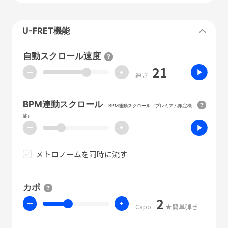
U-FRET機能
自動スクロール速度
21
ー
+
速さ
BPM連動スクロール
BPM連動スクロール（プレミアム限定機
能）
ー
+
メトロノームを同時に流す
カポ
2
ー
+
Capo
★簡単弾き