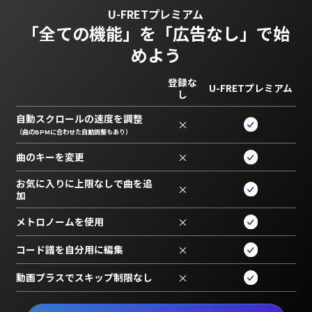
U-FRETプレミアム
「全ての機能」を
「広告なし」で始
めよう
登録な
U-FRETプレミアム
し
自動スクロールの速度を調整
×
（曲のBPMに合わせた自動調整もあり）
曲のキーを変更
×
お気に入りに上限なしで曲を追
×
加
メトロノームを使用
×
コード譜を自分用に編集
×
動画プラスでスキップ制限なし
×