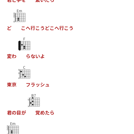
Em
ど
こ
へ
行
こ
う
ど
こ
へ
行
こ
う
F
変
わ
ら
な
い
よ
C
東
京
フ
ラ
ッ
シ
ュ
B7
君
の
目
が
覚
め
た
ら
Em