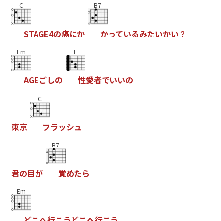
C
B7
S
T
A
G
E
4
の
癌
に
か
か
っ
て
い
る
み
た
い
か
い
？
Em
F
A
G
E
ご
し
の
性
愛
者
で
い
い
の
C
東
京
フ
ラ
ッ
シ
ュ
B7
君
の
目
が
覚
め
た
ら
Em
ど
こ
へ
行
こ
う
ど
こ
へ
行
こ
う