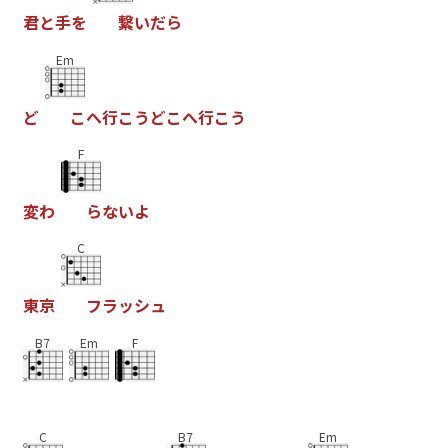
君
と
手
を
繋
い
だ
ら
Em
ど
こ
へ
行
こ
う
ど
こ
へ
行
こ
う
F
変
わ
ら
な
い
よ
C
東
京
フ
ラ
ッ
シ
ュ
B7
Em
F
C
B7
Em