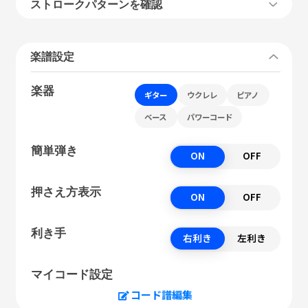
ストロークパターンを確認
楽譜設定
楽器
ギター
ウクレレ
ピアノ
ベース
パワーコード
簡単弾き
ON
OFF
押さえ方表示
ON
OFF
利き手
右利き
左利き
マイコード設定
コード譜編集