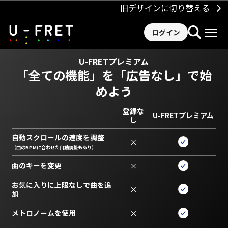
旧デザインに切り替える
ログイン
U-FRETプレミアム
「全ての機能」を
「広告なし」で始
めよう
登録な
U-FRETプレミアム
し
自動スクロールの速度を調整
×
（曲のBPMに合わせた自動調整もあり）
曲のキーを変更
×
お気に入りに上限なしで曲を追
×
加
メトロノームを使用
×