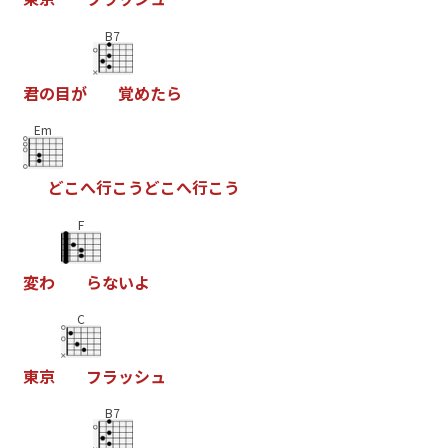
B7
君
の
目
が
覚
め
た
ら
Em
ど
こ
へ
行
こ
う
ど
こ
へ
行
こ
う
F
変
わ
ら
な
い
よ
C
東
京
フ
ラ
ッ
シ
ュ
B7