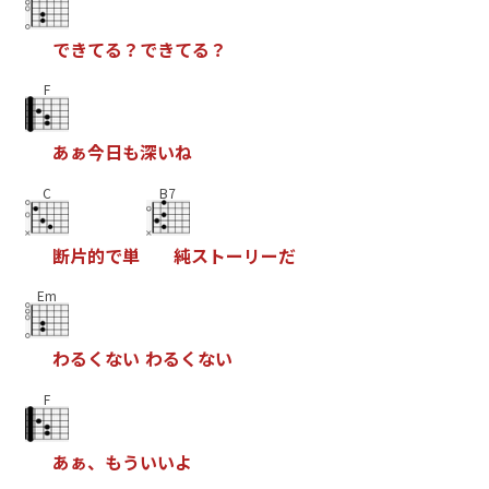
で
き
て
る
？
で
き
て
る
？
F
あ
ぁ
今
日
も
深
い
ね
C
B7
断
片
的
で
単
純
ス
ト
ー
リ
ー
だ
Em
わ
る
く
な
い
わ
る
く
な
い
F
あ
ぁ
、
も
う
い
い
よ