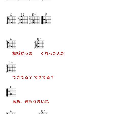
C
B7
Em
F
C
B7
相
槌
が
う
ま
く
な
っ
た
ん
だ
Em
で
き
て
る
？
で
き
て
る
？
F
ぁ
あ
、
君
も
う
ま
い
ね
C
B7