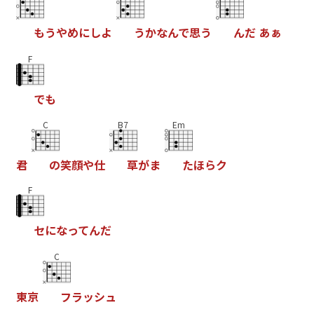
も
う
や
め
に
し
よ
う
か
な
ん
で
思
う
ん
だ
あ
ぁ
F
で
も
C
B7
Em
君
の
笑
顔
や
仕
草
が
ま
た
ほ
ら
ク
F
セ
に
な
っ
て
ん
だ
C
東
京
フ
ラ
ッ
シ
ュ