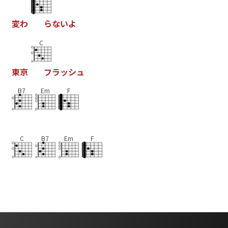
変
わ
ら
な
い
よ
C
東
京
フ
ラ
ッ
シ
ュ
B7
Em
F
C
B7
Em
F