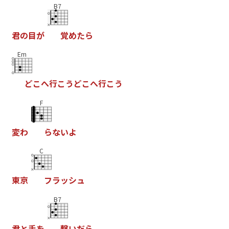
B7
君
の
目
が
覚
め
た
ら
Em
ど
こ
へ
行
こ
う
ど
こ
へ
行
こ
う
F
変
わ
ら
な
い
よ
C
東
京
フ
ラ
ッ
シ
ュ
B7
君
と
手
を
繋
い
だ
ら