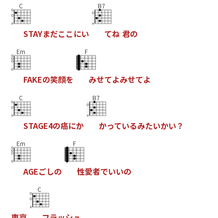
C
B7
S
T
A
Y
ま
だ
こ
こ
に
い
て
ね
君
の
Em
F
F
A
K
E
の
笑
顔
を
み
せ
て
よ
み
せ
て
よ
C
B7
S
T
A
G
E
4
の
癌
に
か
か
っ
て
い
る
み
た
い
か
い
？
Em
F
A
G
E
ご
し
の
性
愛
者
で
い
い
の
C
東
京
フ
ラ
ッ
シ
ュ