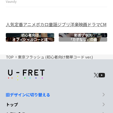
Vaundy
人気
定番
アニメ
ボカロ
童謡
ジブリ
洋楽
映画
ドラマ
CM
初心者向け
動画プラス
オフィシャル
コード譜
「カポなし」の曲
TOP
東京フラッシュ (初心者向け簡単コード ver.)
旧デザインに切り替える
トップ