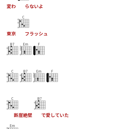
変
わ
ら
な
い
よ
C
東
京
フ
ラ
ッ
シ
ュ
B7
Em
F
C
B7
Em
F
C
B7
断
崖
絶
壁
で
愛
し
て
い
た
Em