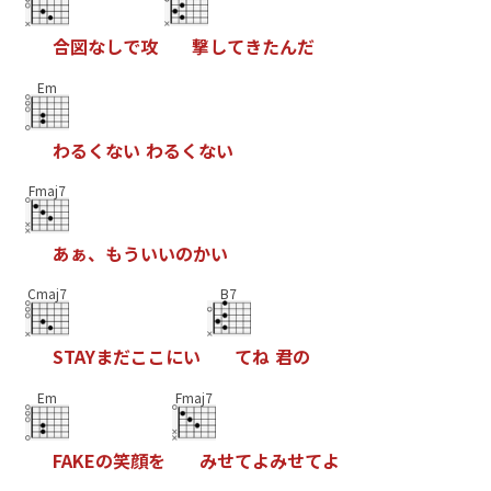
合
図
な
し
で
攻
撃
し
て
き
た
ん
だ
Em
わ
る
く
な
い
わ
る
く
な
い
Fmaj7
あ
ぁ
、
も
う
い
い
の
か
い
Cmaj7
B7
S
T
A
Y
ま
だ
こ
こ
に
い
て
ね
君
の
Em
Fmaj7
F
A
K
E
の
笑
顔
を
み
せ
て
よ
み
せ
て
よ