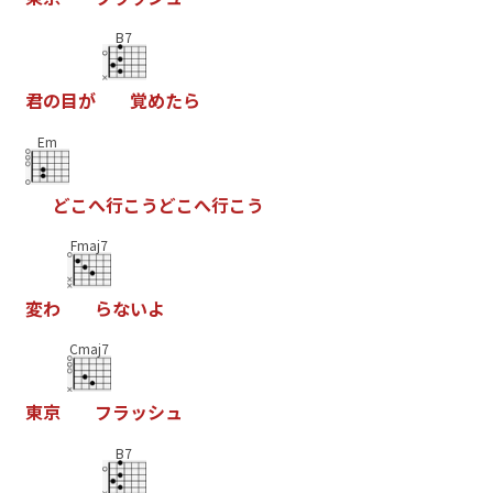
B7
君
の
目
が
覚
め
た
ら
Em
ど
こ
へ
行
こ
う
ど
こ
へ
行
こ
う
Fmaj7
変
わ
ら
な
い
よ
Cmaj7
東
京
フ
ラ
ッ
シ
ュ
B7