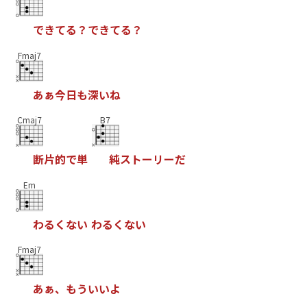
で
き
て
る
？
で
き
て
る
？
Fmaj7
あ
ぁ
今
日
も
深
い
ね
Cmaj7
B7
断
片
的
で
単
純
ス
ト
ー
リ
ー
だ
Em
わ
る
く
な
い
わ
る
く
な
い
Fmaj7
あ
ぁ
、
も
う
い
い
よ