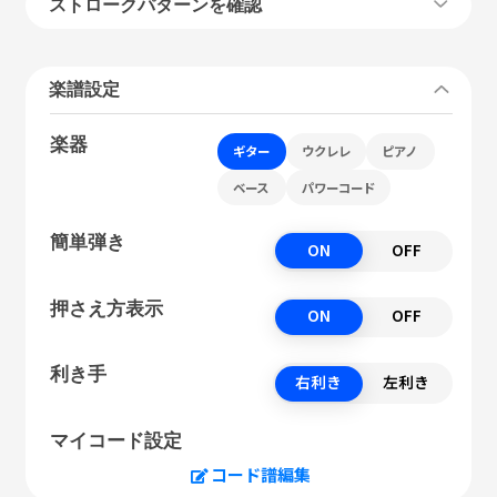
ストロークパターンを確認
楽譜設定
楽器
ギター
ウクレレ
ピアノ
ベース
パワーコード
簡単弾き
ON
OFF
押さえ方表示
ON
OFF
利き手
右利き
左利き
マイコード設定
コード譜編集