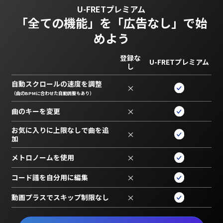
U-FRETプレミアム
「全ての機能」を
「広告なし」で始
めよう
登録な
U-FRETプレミアム
し
自動スクロールの速度を調整
×
（曲のBPMに合わせた自動調整もあり）
曲のキーを変更
×
お気に入りに上限なしで曲を追
×
加
メトロノームを使用
×
コード譜を自分用に編集
×
動画プラスでスキップ制限なし
×