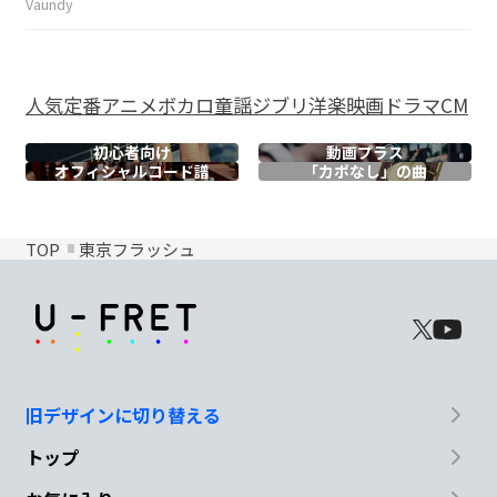
Vaundy
人気
定番
アニメ
ボカロ
童謡
ジブリ
洋楽
映画
ドラマ
CM
初心者向け
動画プラス
オフィシャル
コード譜
「カポなし」の曲
TOP
東京フラッシュ
旧デザインに切り替える
トップ