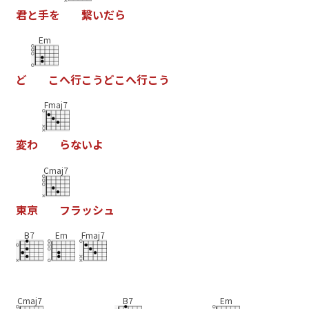
君
と
手
を
繋
い
だ
ら
Em
ど
こ
へ
行
こ
う
ど
こ
へ
行
こ
う
Fmaj7
変
わ
ら
な
い
よ
Cmaj7
東
京
フ
ラ
ッ
シ
ュ
B7
Em
Fmaj7
Cmaj7
B7
Em