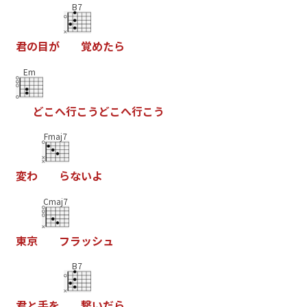
B7
君
の
目
が
覚
め
た
ら
Em
ど
こ
へ
行
こ
う
ど
こ
へ
行
こ
う
Fmaj7
変
わ
ら
な
い
よ
Cmaj7
東
京
フ
ラ
ッ
シ
ュ
B7
君
と
手
を
繋
い
だ
ら