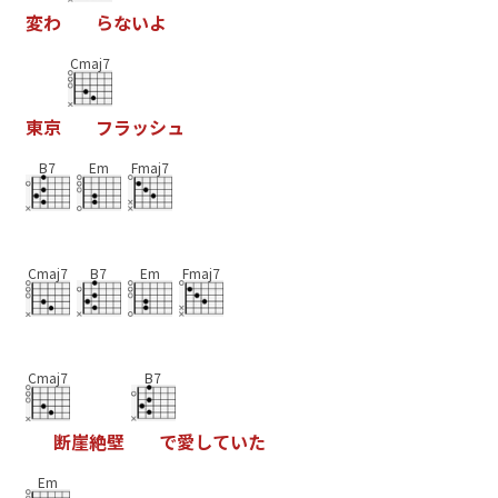
変
わ
ら
な
い
よ
Cmaj7
東
京
フ
ラ
ッ
シ
ュ
B7
Em
Fmaj7
Cmaj7
B7
Em
Fmaj7
Cmaj7
B7
断
崖
絶
壁
で
愛
し
て
い
た
Em