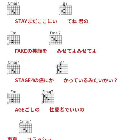
Cmaj7
B7
S
T
A
Y
ま
だ
こ
こ
に
い
て
ね
君
の
Em
Fmaj7
F
A
K
E
の
笑
顔
を
み
せ
て
よ
み
せ
て
よ
Cmaj7
B7
S
T
A
G
E
4
の
癌
に
か
か
っ
て
い
る
み
た
い
か
い
？
Em
Fmaj7
A
G
E
ご
し
の
性
愛
者
で
い
い
の
Cmaj7
東
京
フ
ラ
ッ
シ
ュ