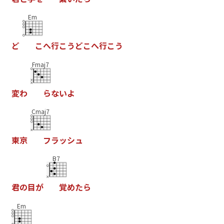
Em
ど
こ
へ
行
こ
う
ど
こ
へ
行
こ
う
Fmaj7
変
わ
ら
な
い
よ
Cmaj7
東
京
フ
ラ
ッ
シ
ュ
B7
君
の
目
が
覚
め
た
ら
Em