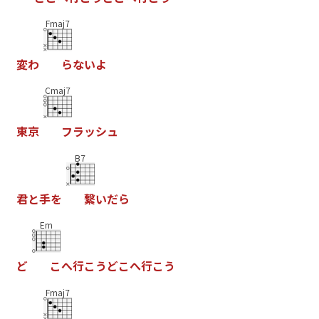
Fmaj7
変
わ
ら
な
い
よ
Cmaj7
東
京
フ
ラ
ッ
シ
ュ
B7
君
と
手
を
繋
い
だ
ら
Em
ど
こ
へ
行
こ
う
ど
こ
へ
行
こ
う
Fmaj7