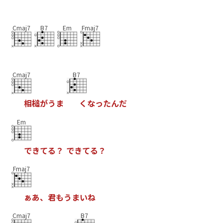
Cmaj7
B7
Em
Fmaj7
Cmaj7
B7
相
槌
が
う
ま
く
な
っ
た
ん
だ
Em
で
き
て
る
？
で
き
て
る
？
Fmaj7
ぁ
あ
、
君
も
う
ま
い
ね
Cmaj7
B7