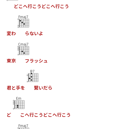
ど
こ
へ
行
こ
う
ど
こ
へ
行
こ
う
Fmaj7
変
わ
ら
な
い
よ
Cmaj7
東
京
フ
ラ
ッ
シ
ュ
B7
君
と
手
を
繋
い
だ
ら
Em
ど
こ
へ
行
こ
う
ど
こ
へ
行
こ
う
Fmaj7