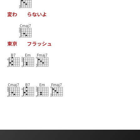
変
わ
ら
な
い
よ
Cmaj7
東
京
フ
ラ
ッ
シ
ュ
B7
Em
Fmaj7
Cmaj7
B7
Em
Fmaj7