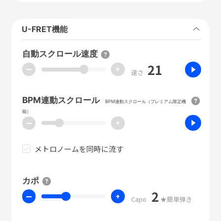
U-FRET機能
自動スクロール速度
21
ー
+
速さ
BPM連動スクロール
BPM連動スクロール（プレミアム限定機
能）
ー
+
メトロノームを同時に流す
カポ
2
ー
+
Capo
★簡単弾き