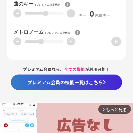
曲のキー
（プレミアム限定機能）
0
ー
+
キー
原曲キー
メトロノーム
（プレミアム限定機能）
ー
+
プレミアム会員なら、
全ての機能
が利用可能！
プレミアム会員の機能一覧はこちら
もっと見る
arrow_forward_ios