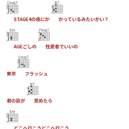
Cmaj7
B7
S
T
A
G
E
4
の
癌
に
か
か
っ
て
い
る
み
た
い
か
い
？
Em
Fmaj7
A
G
E
ご
し
の
性
愛
者
で
い
い
の
Cmaj7
東
京
フ
ラ
ッ
シ
ュ
B7
君
の
目
が
覚
め
た
ら
Em
ど
こ
へ
行
こ
う
ど
こ
へ
行
こ
う