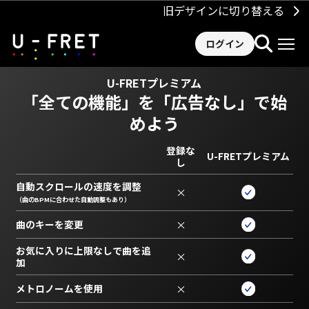
旧デザインに切り替える
ログイン
U-FRETプレミアム
「全ての機能」を
「広告なし」で始
めよう
登録な
U-FRETプレミアム
し
自動スクロールの速度を調整
×
（曲のBPMに合わせた自動調整もあり）
曲のキーを変更
×
お気に入りに上限なしで曲を追
×
加
メトロノームを使用
×