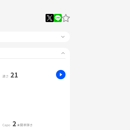
21
速さ
2
Capo
★簡単弾き