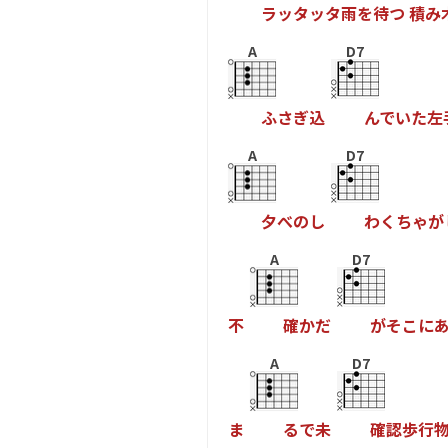
ラ
ッ
タ
ッ
タ
雨
を
待
つ
積
み
A
D7
ふ
さ
ぎ
込
ん
で
い
た
左
A
D7
夕
べ
の
し
わ
く
ち
ゃ
が
A
D7
不
確
か
だ
が
そ
こ
に
A
D7
ま
る
で
未
確
認
歩
行