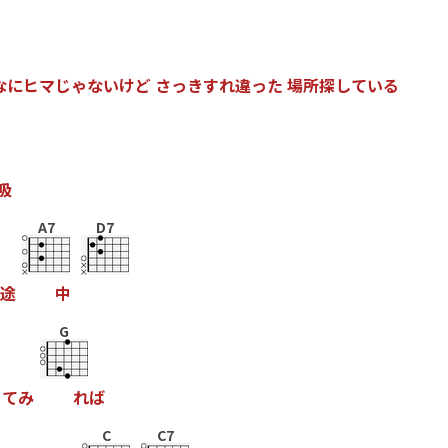
な
に
ヒ
マ
じ
ゃ
な
い
け
ど
さ
っ
き
す
れ
違
っ
た
場
所
探
し
て
い
る
吸
A7
D7
途
中
G
き
て
み
れ
ば
C
C7