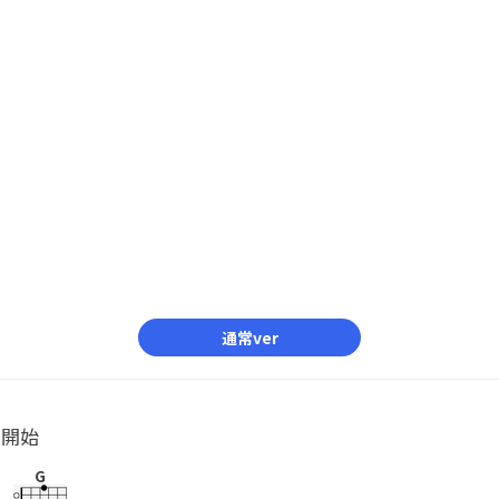
通常ver
ル開始
G