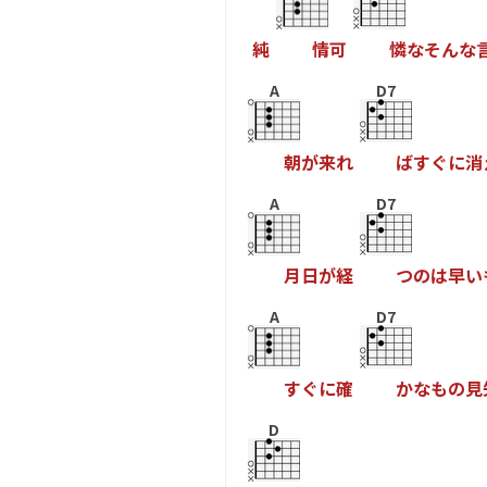
純
情
可
憐
な
そ
ん
な
A
D7
朝
が
来
れ
ば
す
ぐ
に
消
A
D7
月
日
が
経
つ
の
は
早
い
A
D7
す
ぐ
に
確
か
な
も
の
見
D