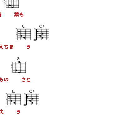
言
葉
も
C
C7
え
ち
ま
う
G
も
の
さ
と
C
C7
失
う