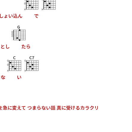
し
ょ
い
込
ん
で
G
る
と
し
た
ら
C
C7
ら
な
い
を
急
に
変
え
て
つ
ま
ら
な
い
話
真
に
受
け
る
カ
ラ
ク
リ