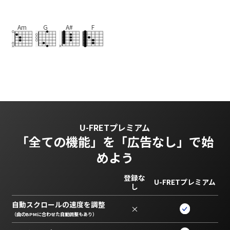
Am
G
A#
F
U-FRETプレミアム
「全ての機能」を
「広告なし」で始
めよう
登録な
U-FRETプレミアム
し
自動スクロールの速度を調整
×
（曲のBPMに合わせた自動調整もあり）