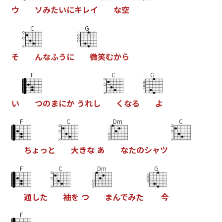
ウ
ソ
み
た
い
に
キ
レ
イ
な
空
C
G
そ
ん
な
ふ
う
に
微
笑
む
か
ら
F
C
G
い
つ
の
ま
に
か
う
れ
し
く
な
る
よ
F
C
Dm
C
ち
ょ
っ
と
大
き
な
あ
な
た
の
シ
ャ
ツ
F
C
Dm
G
通
し
た
袖
を
つ
ま
ん
で
み
た
今
F