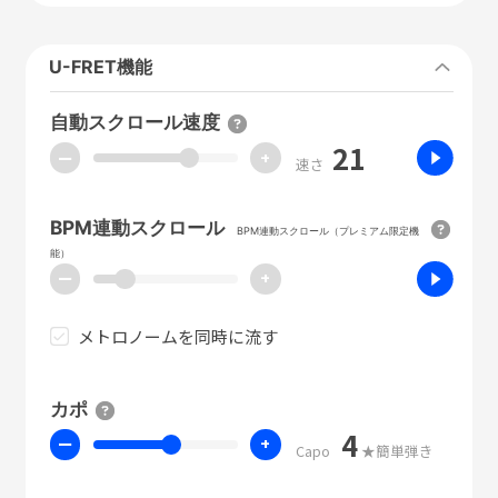
U-FRET機能
自動スクロール速度
21
ー
+
速さ
BPM連動スクロール
BPM連動スクロール（プレミアム限定機
能）
ー
+
メトロノームを同時に流す
カポ
4
ー
+
Capo
★簡単弾き