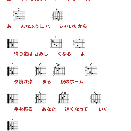
C
G
あ
ん
な
ふ
う
に
ハ
シ
ャ
い
だ
か
ら
F
C
G
帰
り
道
は
さ
み
し
く
な
る
よ
F
C
Dm
C
夕
焼
け
染
ま
る
駅
の
ホ
ー
ム
F
C
Dm
G
手
を
振
る
あ
な
た
遠
く
な
っ
て
い
く
F