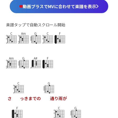
動画プラスでMVに合わせて楽譜を表示
楽譜タップで自動スクロール開始
C
Am
G
C
F
Am
G
A#
F
C
G
さ
っ
き
ま
で
の
通
り
雨
が
F
C
G