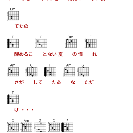
Em
て
た
の
F
C
Dm
E
醒
め
る
こ
と
な
い
夏
の
憧
れ
Am
G
F
Am
G
さ
が
し
て
た
あ
な
た
だ
F
け
・
・
・
C
Am
G
C
F