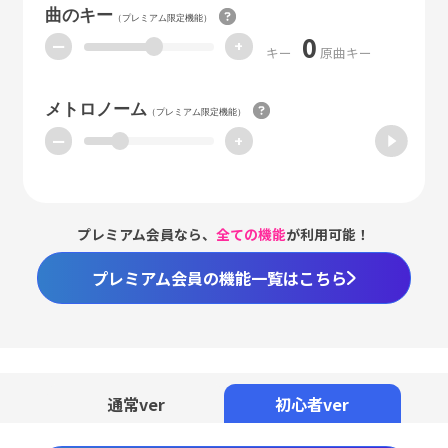
曲のキー
（プレミアム限定機能）
0
ー
+
キー
原曲キー
メトロノーム
（プレミアム限定機能）
ー
+
プレミアム会員なら、
全ての機能
が利用可能！
プレミアム会員の機能一覧はこちら
Loaded
:
98.37%
/
Unmute
通常ver
初心者ver