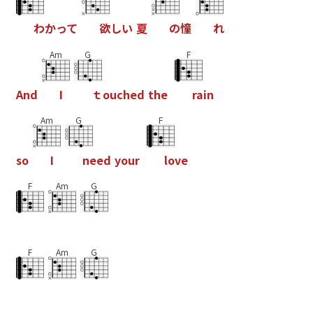
わ
か
っ
て
欲
し
い
夏
の
憧
れ
Am
G
F
A
n
d
I
ｔ
o
u
c
h
e
d
t
h
e
r
a
i
n
Am
G
F
s
o
I
n
e
e
d
y
o
u
r
l
o
v
e
F
Am
G
F
Am
G