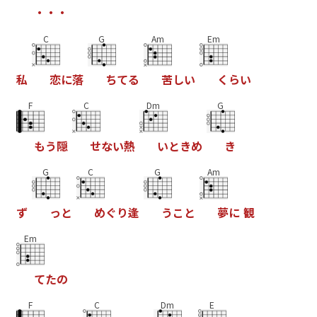
・
・
・
C
G
Am
Em
私
恋
に
落
ち
て
る
苦
し
い
く
ら
い
F
C
Dm
G
も
う
隠
せ
な
い
熱
い
と
き
め
き
G
C
G
Am
ず
っ
と
め
ぐ
り
逢
う
こ
と
夢
に
観
Em
て
た
の
F
C
Dm
E