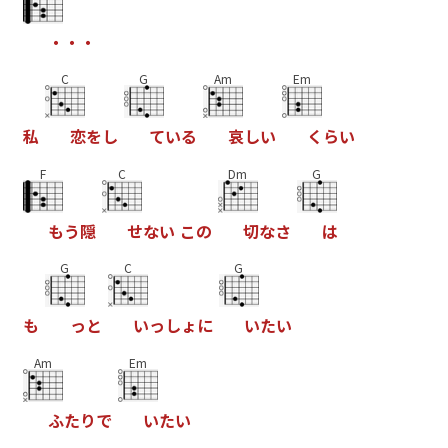
・
・
・
C
G
Am
Em
私
恋
を
し
て
い
る
哀
し
い
く
ら
い
F
C
Dm
G
も
う
隠
せ
な
い
こ
の
切
な
さ
は
G
C
G
も
っ
と
い
っ
し
ょ
に
い
た
い
Am
Em
ふ
た
り
で
い
た
い