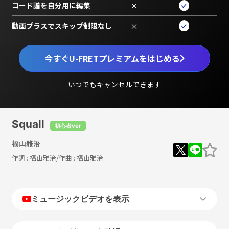
コード譜を自分用に編集
×
動画プラスでスキップ制限なし
×
今すぐU-FRETプレミアムをはじめる
いつでもキャンセルできます
Squall
初心者ver
福山雅治
作詞 :
福山雅治
/作曲 :
福山雅治
ミュージックビデオを表示