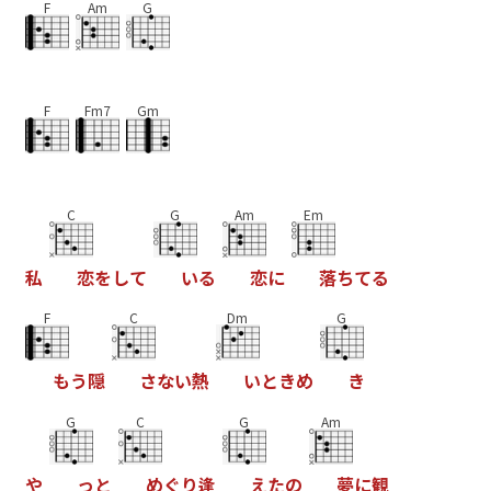
F
Am
G
F
Fm7
Gm
C
G
Am
Em
私
恋
を
し
て
い
る
恋
に
落
ち
て
る
F
C
Dm
G
も
う
隠
さ
な
い
熱
い
と
き
め
き
G
C
G
Am
や
っ
と
め
ぐ
り
逢
え
た
の
夢
に
観