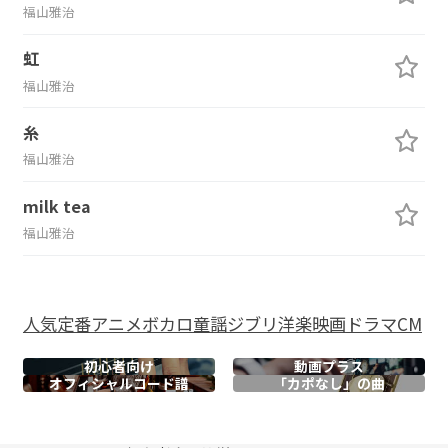
福山雅治
虹
福山雅治
糸
福山雅治
milk tea
福山雅治
人気
定番
アニメ
ボカロ
童謡
ジブリ
洋楽
映画
ドラマ
CM
初心者向け
動画プラス
オフィシャル
コード譜
「カポなし」の曲