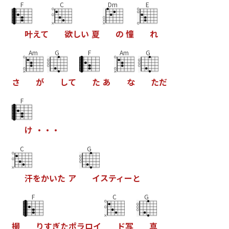
F
C
Dm
E
叶
え
て
欲
し
い
夏
の
憧
れ
Am
G
F
Am
G
さ
が
し
て
た
あ
な
た
だ
F
け
・
・
・
C
G
汗
を
か
い
た
ア
イ
ス
テ
ィ
ー
と
F
C
G
撮
り
す
ぎ
た
ポ
ラ
ロ
イ
ド
写
真