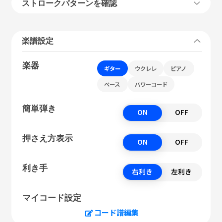
ストロークパターンを確認
楽譜設定
楽器
ギター
ウクレレ
ピアノ
ベース
パワーコード
簡単弾き
ON
OFF
押さえ方表示
ON
OFF
利き手
右利き
左利き
マイコード設定
コード譜編集