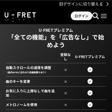
旧デザインに切り替える
ログイン
U-FRETプレミアム
「全ての機能」を
「広告なし」で始
めよう
登録な
U-FRETプレミアム
し
自動スクロールの速度を調整
×
（曲のBPMに合わせた自動調整もあり）
曲のキーを変更
×
お気に入りに上限なしで曲を追
×
加
メトロノームを使用
×