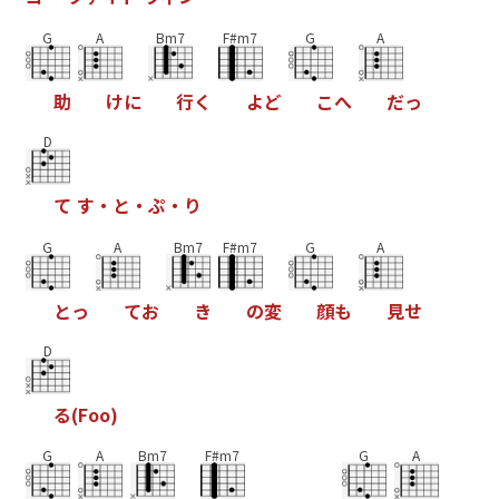
G
A
Bm7
F#m7
G
A
助
け
に
行
く
よ
ど
こ
へ
だ
っ
D
て
す
・
と
・
ぷ
・
り
G
A
Bm7
F#m7
G
A
と
っ
て
お
き
の
変
顔
も
見
せ
D
る
(
F
o
o
)
G
A
Bm7
F#m7
G
A