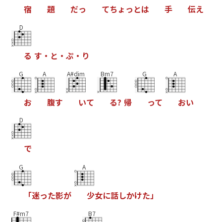
宿
題
だ
っ
て
ち
ょ
っ
と
は
手
伝
え
D
る
す
・
と
・
ぷ
・
り
G
A
A#dim
Bm7
G
A
お
腹
す
い
て
る
?
帰
っ
て
お
い
D
で
G
A
「
迷
っ
た
影
が
少
女
に
話
し
か
け
た
」
F#m7
B7