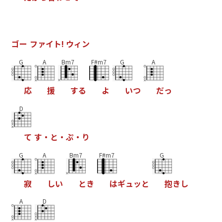
ゴ
ー
フ
ァ
イ
ト
!
ウ
ィ
ン
G
A
Bm7
F#m7
G
A
応
援
す
る
よ
い
つ
だ
っ
D
て
す
・
と
・
ぷ
・
り
G
A
Bm7
F#m7
G
寂
し
い
と
き
は
ギ
ュ
ッ
と
抱
き
し
A
D