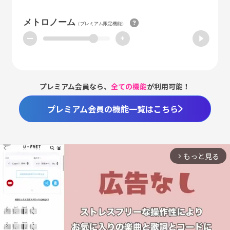
メトロノーム
（プレミアム限定機能）
ー
+
プレミアム会員なら、
全ての機能
が利用可能！
プレミアム会員の機能一覧はこちら
もっと見る
arrow_forward_ios