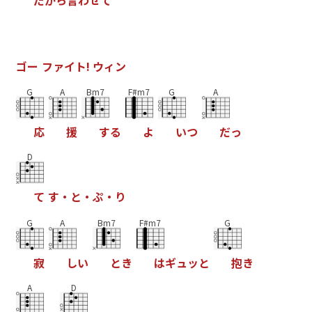
だ
か
ら
言
わ
せ
て
ゴ
ー
フ
ァ
イ
ト
!
ウ
ィ
ン
G
A
Bm7
F#m7
G
A
応
援
す
る
よ
い
つ
だ
っ
D
て
す
・
と
・
ぷ
・
り
G
A
Bm7
F#m7
G
寂
し
い
と
き
は
ギ
ュ
ッ
と
抱
き
A
D