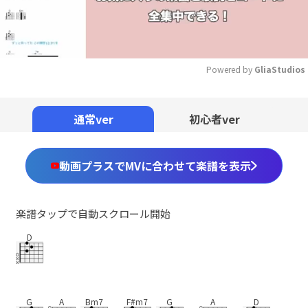
Powered by 
GliaStudios
Mute
通常ver
初心者ver
動画プラスでMVに合わせて楽譜を表示
楽譜タップで自動スクロール開始
D
G
A
Bm7
F#m7
G
A
D