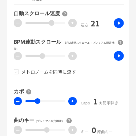
自動スクロール速度
21
ー
+
速さ
BPM連動スクロール
BPM連動スクロール（プレミアム限定機
能）
ー
+
メトロノームを同時に流す
カポ
1
ー
+
Capo
★簡単弾き
曲のキー
（プレミアム限定機能）
0
ー
+
キー
原曲キー