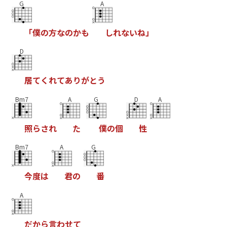
G
A
「
僕
の
方
な
の
か
も
し
れ
な
い
ね
」
D
居
て
く
れ
て
あ
り
が
と
う
Bm7
A
G
D
A
照
ら
さ
れ
た
僕
の
個
性
Bm7
A
G
今
度
は
君
の
番
A
だ
か
ら
言
わ
せ
て