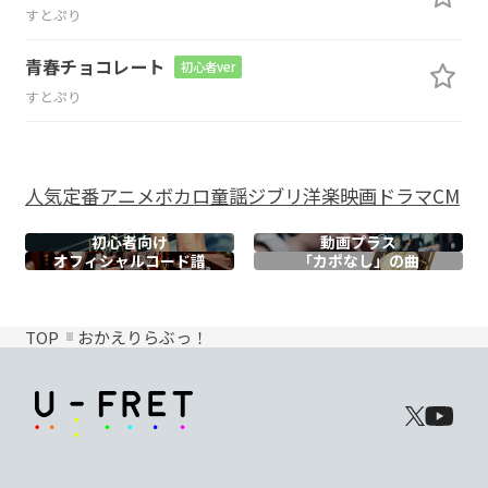
すとぷり
青春チョコレート
初心者ver
すとぷり
人気
定番
アニメ
ボカロ
童謡
ジブリ
洋楽
映画
ドラマ
CM
初心者向け
動画プラス
オフィシャル
コード譜
「カポなし」の曲
TOP
おかえりらぶっ！