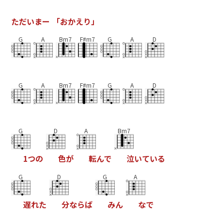
た
だ
い
ま
ー
「
お
か
え
り
」
G
A
Bm7
F#m7
G
A
D
G
A
Bm7
F#m7
G
A
D
G
D
A
Bm7
1
つ
の
色
が
転
ん
で
泣
い
て
い
る
G
D
G
A
遅
れ
た
分
な
ら
ば
み
ん
な
で