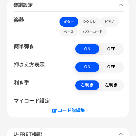
楽譜設定
楽器
ギター
ウクレレ
ピアノ
ベース
パワーコード
簡単弾き
ON
OFF
押さえ方表示
ON
OFF
利き手
右利き
左利き
マイコード設定
コード譜編集
U-FRET機能