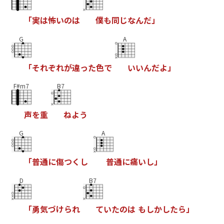
「
実
は
怖
い
の
は
僕
も
同
じ
な
ん
だ
」
G
A
「
そ
れ
ぞ
れ
が
違
っ
た
色
で
い
い
ん
だ
よ
」
F#m7
B7
声
を
重
ね
よ
う
G
A
「
普
通
に
傷
つ
く
し
普
通
に
痛
い
し
」
D
B7
「
勇
気
づ
け
ら
れ
て
い
た
の
は
も
し
か
し
た
ら
」