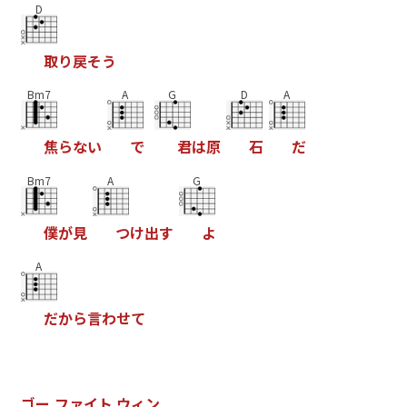
D
取
り
戻
そ
う
Bm7
A
G
D
A
焦
ら
な
い
で
君
は
原
石
だ
Bm7
A
G
僕
が
見
つ
け
出
す
よ
A
だ
か
ら
言
わ
せ
て
ゴ
ー
フ
ァ
イ
ト
ウ
ィ
ン