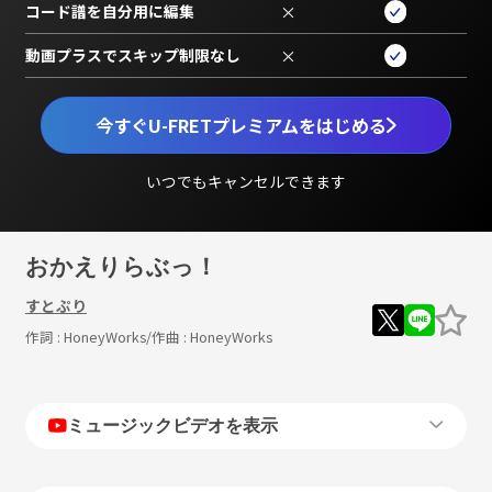
コード譜を自分用に編集
×
動画プラスでスキップ制限なし
×
今すぐU-FRETプレミアムをはじめる
いつでもキャンセルできます
おかえりらぶっ！
すとぷり
作詞 :
HoneyWorks
/作曲 :
HoneyWorks
ミュージックビデオを表示