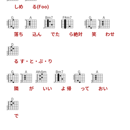
し
め
る
(
F
o
o
)
G
A
Bm7
F#m7
G
A
落
ち
込
ん
で
た
ら
絶
対
笑
わ
せ
D
る
す
・
と
・
ぷ
・
り
G
A
A#dim
Bm7
G
A
隣
が
い
い
よ
帰
っ
て
お
い
D
で