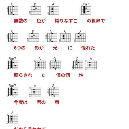
G
D
A
Bm7
無
数
の
色
が
織
り
な
す
こ
の
世
界
で
G
D
G
A
D
6
つ
の
影
が
光
に
憧
れ
た
Bm7
A
G
D
A
照
ら
さ
れ
た
僕
の
個
性
Bm7
A
G
今
度
は
君
の
番
A