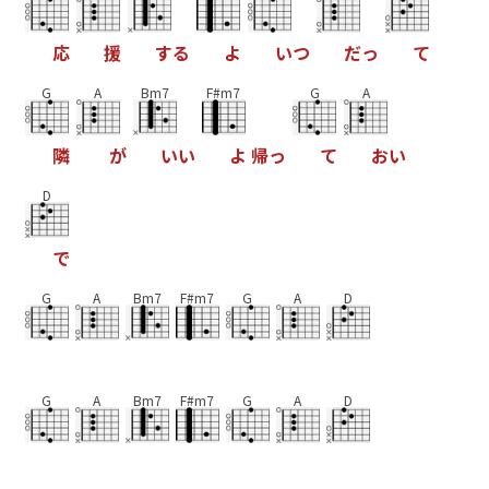
応
援
す
る
よ
い
つ
だ
っ
て
G
A
Bm7
F#m7
G
A
隣
が
い
い
よ
帰
っ
て
お
い
D
で
G
A
Bm7
F#m7
G
A
D
G
A
Bm7
F#m7
G
A
D