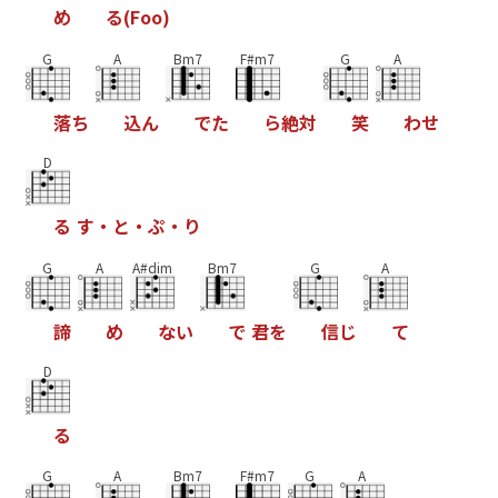
め
る
(
F
o
o
)
G
A
Bm7
F#m7
G
A
落
ち
込
ん
で
た
ら
絶
対
笑
わ
せ
D
る
す
・
と
・
ぷ
・
り
G
A
A#dim
Bm7
G
A
諦
め
な
い
で
君
を
信
じ
て
D
る
G
A
Bm7
F#m7
G
A