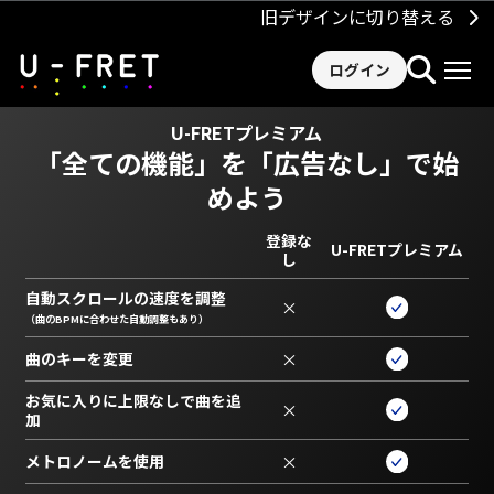
旧デザインに切り替える
ログイン
U-FRETプレミアム
「全ての機能」を
「広告なし」で始
めよう
登録な
U-FRETプレミアム
し
自動スクロールの速度を調整
×
（曲のBPMに合わせた自動調整もあり）
曲のキーを変更
×
お気に入りに上限なしで曲を追
×
加
メトロノームを使用
×