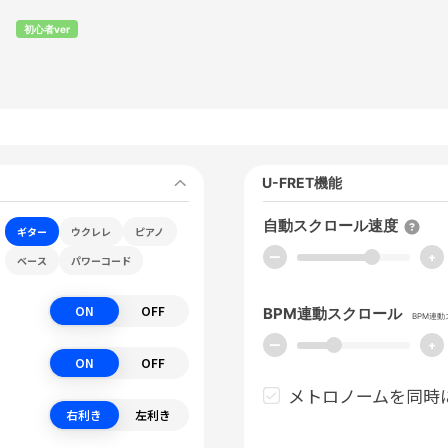
ト
初心者ver
U-FRET機能
自動スクロール速度
ギター
ウクレレ
ピアノ
ー
+
ベース
パワーコード
ON
OFF
BPM連動スクロール
BPM連
ー
+
ON
OFF
メトロノームを同時
右利き
左利き