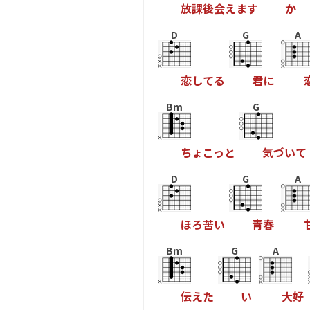
放
課
後
会
え
ま
す
か
D
G
A
恋
し
て
る
君
に
Bm
G
ち
ょ
こ
っ
と
気
づ
い
て
D
G
A
ほ
ろ
苦
い
青
春
Bm
G
A
伝
え
た
い
大
好