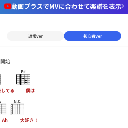
動画プラスでMVに合わせて楽譜を表示
通常ver
初心者ver
ル開始
F#
恋
し
て
る
僕
は
A
N.C.
A
h
大
好
き
！