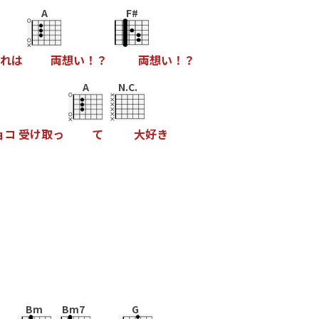
A
F#
れ
は
両
想
い
！
？
両
想
い
！
？
A
N.C.
ョ
コ
受
け
取
っ
て
大
好
き
Bm
Bm7
G