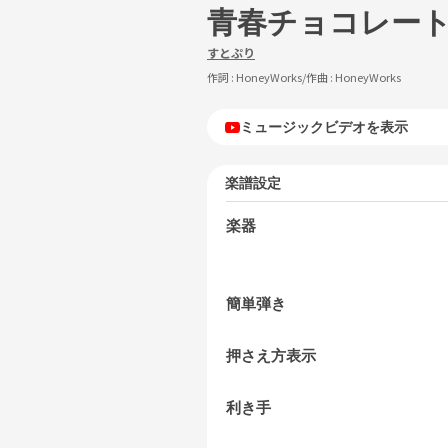
青春チョコレー
すとぷり
作詞 :
HoneyWorks
/作曲 :
HoneyWorks
ミュージックビデオを表示
楽譜設定
楽器
簡単弾き
押さえ方表示
利き手