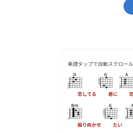
楽譜タップで自動スクロー
D
G
A
恋
し
て
る
君
に
Bm
G
振
り
向
か
せ
た
い