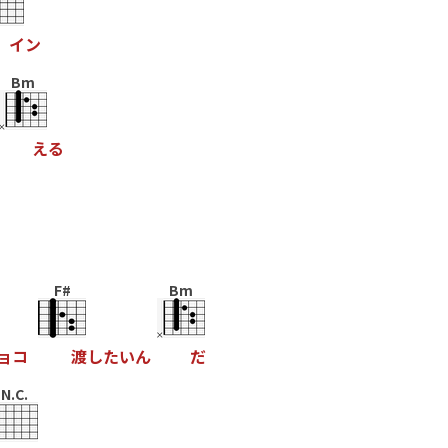
イ
ン
Bm
え
る
F#
Bm
ョ
コ
渡
し
た
い
ん
だ
N.C.