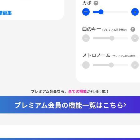
カポ
ー
+
譜編集
曲のキー
（プレミアム限定機能）
ー
+
メトロノーム
（プレミアム限定機能）
ー
+
プレミアム会員なら、
全ての機能
が利用可能！
プレミアム会員の機能一覧はこちら