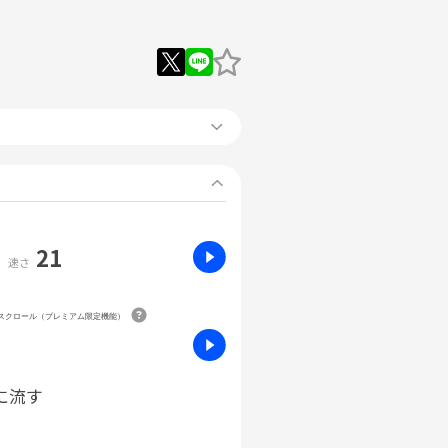
21
速さ
動スクロール（プレミアム限定機能）
に流す