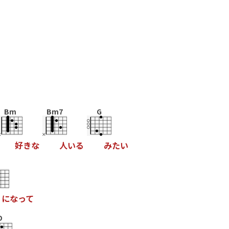
Bm
Bm7
G
好
き
な
人
い
る
み
た
い
に
な
っ
て
D