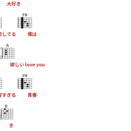
大
好
き
F#
恋
し
て
る
僕
は
A
欲
し
い
l
o
v
e
y
o
u
F#
甘
す
ぎ
る
青
春
D
き