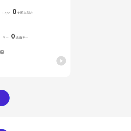
0
Capo
★簡単弾き
0
キー
原曲キー