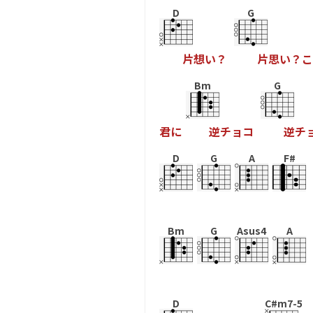
D
G
片
想
い
？
片
思
い
？
こ
Bm
G
君
に
逆
チ
ョ
コ
逆
チ
D
G
A
F#
Bm
G
Asus4
A
D
C#m7-5