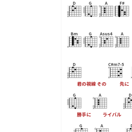
D
G
A
F#
Bm
G
Asus4
A
D
C#m7-5
君
の
視
線
そ
の
先
に
G
A
D
勝
手
に
ラ
イ
バ
ル
G
A