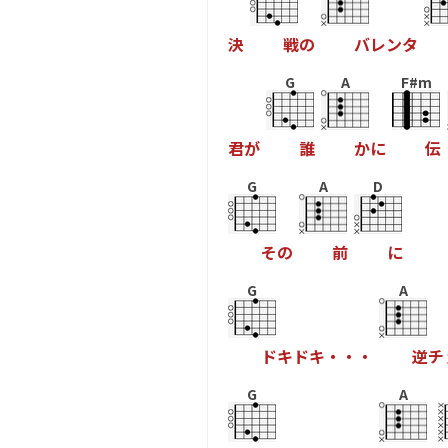
決
戦
の
バ
レ
ン
タ
G
A
F#m
君
が
誰
か
に
伝
G
A
D
そ
の
前
に
G
A
ド
キ
ド
キ
・
・
・
逆
チ
G
A