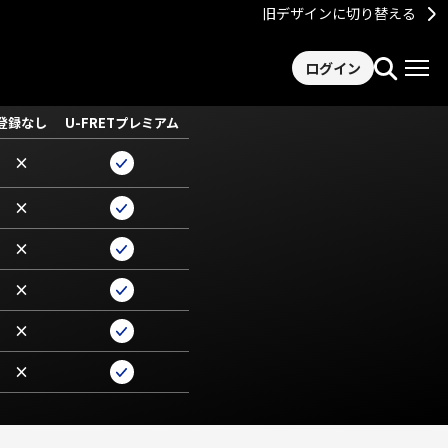
旧デザインに切り替える
ログイン
登録なし
U-FRETプレミアム
×
×
×
×
×
×