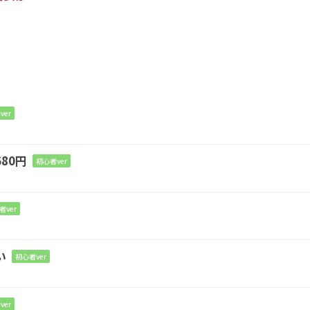
ver
と思う
80円
初心者ver
E
だ
者ver
い
初心者ver
ver