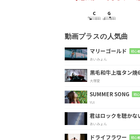
C
G
この世で
一
番
動画プラスの人気曲
Am
Em
マリーゴールド
初心者
あいみょん
似合
うのはたぶん
君だ
黒毛和牛上塩タン焼6
F
G
大塚愛
よ
く誘えた 泣
きそう
SUMMER SONG
初心
YUI
Am
Em
君はロックを聴かな
夏祭りの
最後の日
あいみょん
ドライフラワー
初心者
F
C