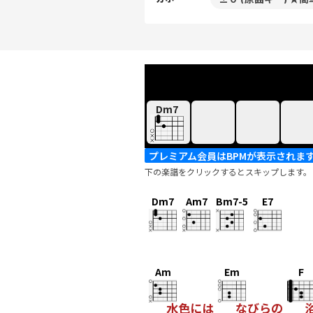
Dm7
プレミアム会員はBPMが表示されま
下の楽譜をクリックするとスキップします。
Dm7
Am7
Bm7-5
E7
Am
Em
F
水色には
なびらの