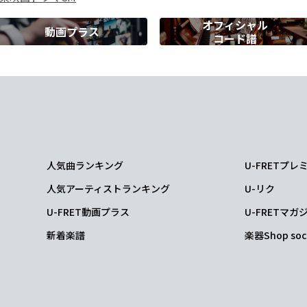
きやしない
オフィシャル
動画プラス
コード譜
かしくて
人気曲ランキング
U-FRETプ
人気アーティストランキング
U-リク
やって
U-FRET動画プラス
U-FRETマガ
新着楽譜
楽器Shop soc
ングで