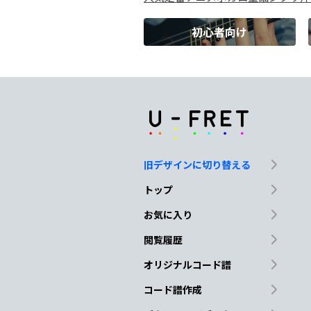
気
の利いた言葉も
出て
初心者向け
F
C
君の隣歩
く事に
G
E7
慣れ
てない自分が 恥
ず
旧デザインに切り替える
Dm
G
トップ
想いがあふれたら
どう
お気に入り
閲覧履歴
C
Am
オリジナルコード譜
ど
んなきっかけタイ
ミ
コード譜作成