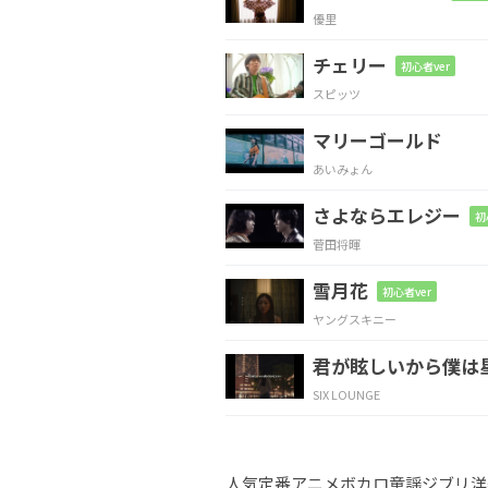
優里
わ
たがしを口で溶
かす
チェリー
初心者ver
スピッツ
Am
Em
マリーゴールド
わた
がしになりたい
僕
あいみょん
さよならエレジー
F
E
Am
初
菅田将暉
楽し
いねっ
て
雪月花
初心者ver
ヤングスキニー
F
C
君が眩しいから僕は
僕はうなず
くだけで
SIX LOUNGE
G
Am
人気
定番
アニメ
ボカロ
童謡
ジブリ
洋