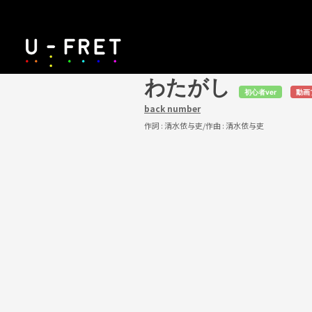
わたがし
初心者ver
動画
back number
作詞 :
清水依与吏
/作曲 :
清水依与吏
U