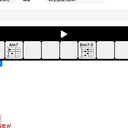
Am7
Bm7-5
す
浴衣が