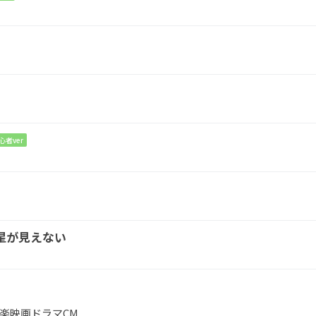
君は
に言う
心者ver
星が見えない
楽
映画
ドラマ
CM