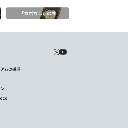
「カポなし」の曲
レミアムの機能
ジン
oco