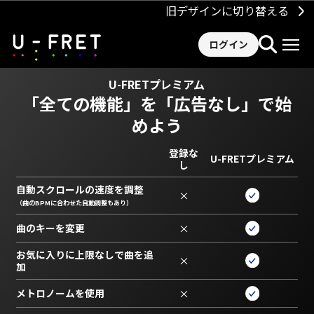
旧デザインに切り替える
ログイン
U-FRETプレミアム
「全ての機能」を
「広告なし」で始
めよう
登録な
U-FRETプレミアム
し
自動スクロールの速度を調整
×
（曲のBPMに合わせた自動調整もあり）
曲のキーを変更
×
お気に入りに上限なしで曲を追
×
加
メトロノームを使用
×