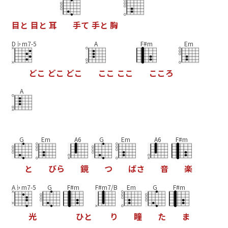
目
と
目
と
耳
手
て
手
と
胸
D♭m7-5
A
F#m
Em
ど
こ
ど
こ
ど
こ
こ
こ
こ
こ
こ
こ
ろ
A
G
Em
A6
G
Em
A6
F#m
と
び
ら
鏡
つ
ば
さ
音
楽
A♭m7-5
G
F#m
F#m7/B
Em
G
F#m
光
ひ
と
り
瞳
た
ま