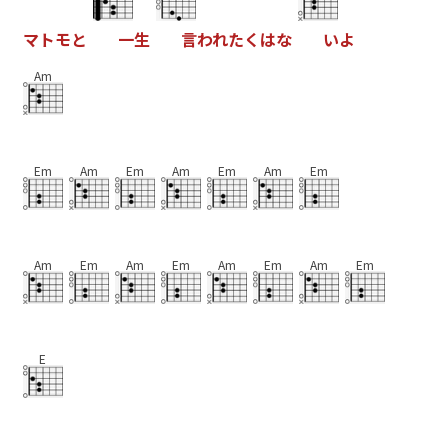
マ
ト
モ
と
一
生
言
わ
れ
た
く
は
な
い
よ
Am
Em
Am
Em
Am
Em
Am
Em
Am
Em
Am
Em
Am
Em
Am
Em
E