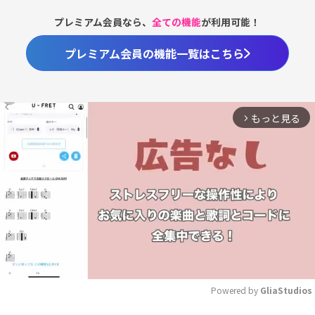
プレミアム会員なら、
全ての機能
が利用可能！
プレミアム会員の機能一覧はこちら
もっと見る
arrow_forward_ios
Powered by 
GliaStudios