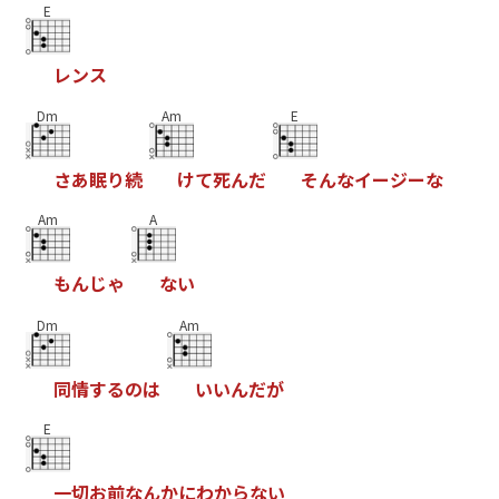
E
レ
ン
ス
Dm
Am
E
さ
あ
眠
り
続
け
て
死
ん
だ
そ
ん
な
イ
ー
ジ
ー
な
Am
A
も
ん
じ
ゃ
な
い
Dm
Am
同
情
す
る
の
は
い
い
ん
だ
が
E
一
切
お
前
な
ん
か
に
わ
か
ら
な
い