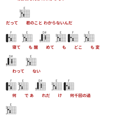
E
だ
っ
て
君
の
こ
と
わ
か
ら
な
い
ん
だ
F
E
D#
E
F
E
寝
て
も
醒
め
て
も
ど
こ
も
変
D#
E
わ
っ
て
な
い
F
E
D#
E
F
何
で
あ
れ
だ
け
何
千
回
の
過
E