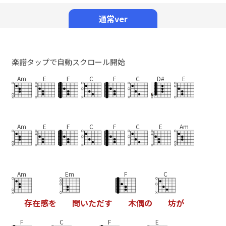
Mute
通常ver
楽譜タップで自動スクロール開始
Am
E
F
C
F
C
D#
E
Am
E
F
C
F
C
E
Am
Am
Em
F
C
存
在
感
を
問
い
た
だ
す
木
偶
の
坊
が
F
C
F
E