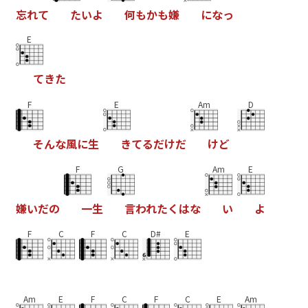
忘
れ
て
た
い
よ
何
も
か
も
嫌
に
な
っ
E
て
き
た
F
E
Am
D
そ
ん
な
風
に
生
き
て
る
だ
け
だ
け
ど
F
G
Am
E
嫌
い
だ
の
一
生
言
わ
れ
た
く
は
な
い
よ
F
C
F
C
D#
E
Am
E
F
C
F
C
E
Am