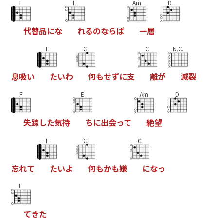
F
E
Am
D
代
替
品
に
な
れ
る
の
な
ら
ば
一
層
F
G
C
N.C.
息
吸
い
た
い
わ
何
も
せ
ず
に
支
離
が
滅
裂
F
E
Am
D
失
踪
し
た
気
持
ち
に
出
会
っ
て
絶
望
F
G
C
忘
れ
て
た
い
よ
何
も
か
も
嫌
に
な
っ
E
て
き
た