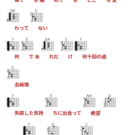
D#
E
わ
っ
て
な
い
F
E
D#
E
F
何
で
あ
れ
だ
け
何
千
回
の
過
E
去
純
情
F
E
Am
D
失
踪
し
た
気
持
ち
に
出
会
っ
て
絶
望
F
G
C