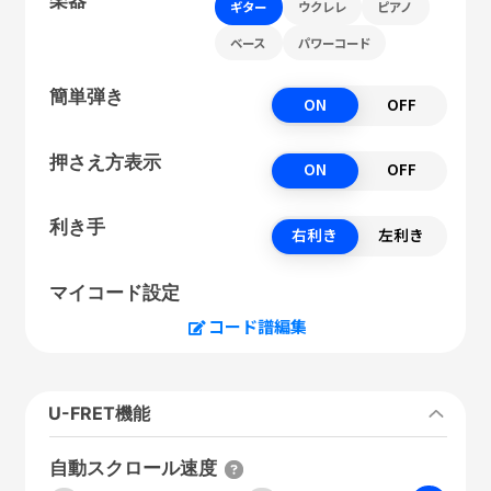
ギター
ウクレレ
ピアノ
ベース
パワーコード
簡単弾き
ON
OFF
押さえ方表示
ON
OFF
利き手
右利き
左利き
マイコード設定
コード譜編集
U-FRET機能
自動スクロール速度