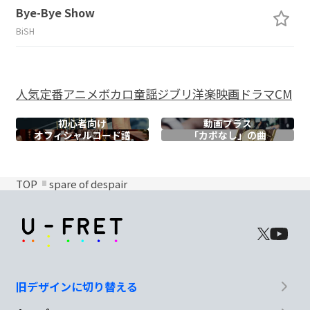
Bye-Bye Show
BiSH
人気
定番
アニメ
ボカロ
童謡
ジブリ
洋楽
映画
ドラマ
CM
初心者向け
動画プラス
オフィシャル
コード譜
「カポなし」の曲
TOP
spare of despair
旧デザインに切り替える