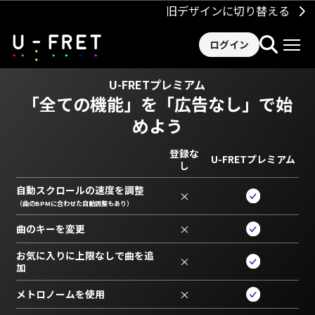
旧デザインに切り替える
ログイン
U-FRETプレミアム
「全ての機能」を
「広告なし」で始
めよう
登録な
U-FRETプレミアム
し
自動スクロールの速度を調整
×
（曲のBPMに合わせた自動調整もあり）
曲のキーを変更
×
お気に入りに上限なしで曲を追
×
加
メトロノームを使用
×