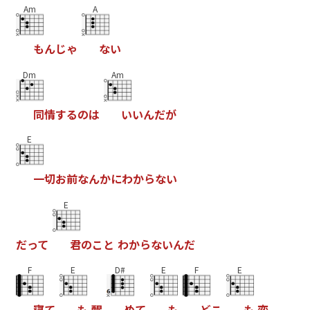
Am
A
も
ん
じ
ゃ
な
い
Dm
Am
同
情
す
る
の
は
い
い
ん
だ
が
E
一
切
お
前
な
ん
か
に
わ
か
ら
な
い
E
だ
っ
て
君
の
こ
と
わ
か
ら
な
い
ん
だ
F
E
D#
E
F
E
寝
て
も
醒
め
て
も
ど
こ
も
変