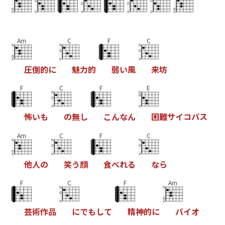
Am
C
F
C
圧
倒
的
に
魅
力
的
弱
い
風
来
坊
F
C
F
E
怖
い
も
の
無
し
こ
ん
な
ん
困
難
サ
イ
コ
パ
ス
Am
C
F
C
他
人
の
笑
う
顔
食
べ
れ
る
な
ら
F
C
F
Am
芸
術
作
品
に
で
も
し
て
精
神
的
に
バ
イ
オ