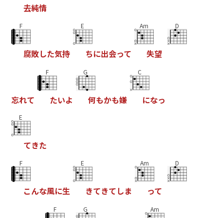
去
純
情
F
E
Am
D
腐
敗
し
た
気
持
ち
に
出
会
っ
て
失
望
F
G
C
忘
れ
て
た
い
よ
何
も
か
も
嫌
に
な
っ
E
て
き
た
F
E
Am
D
こ
ん
な
風
に
生
き
て
き
て
し
ま
っ
て
F
G
Am