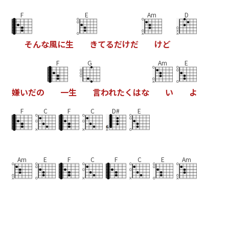
F
E
Am
D
そ
ん
な
風
に
生
き
て
る
だ
け
だ
け
ど
F
G
Am
E
嫌
い
だ
の
一
生
言
わ
れ
た
く
は
な
い
よ
F
C
F
C
D#
E
Am
E
F
C
F
C
E
Am