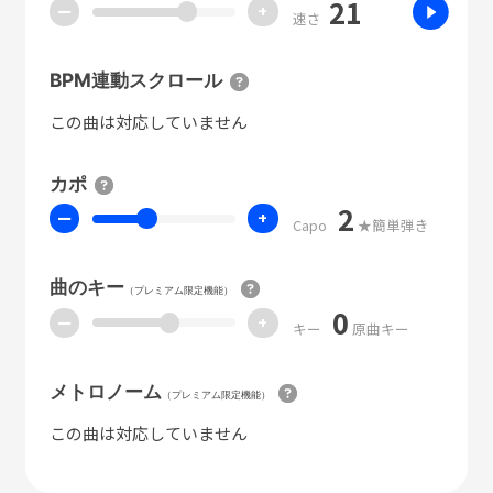
21
ー
+
速さ
BPM連動スクロール
この曲は対応していません
カポ
2
ー
+
Capo
★簡単弾き
曲のキー
（プレミアム限定機能）
0
ー
+
キー
原曲キー
メトロノーム
（プレミアム限定機能）
この曲は対応していません