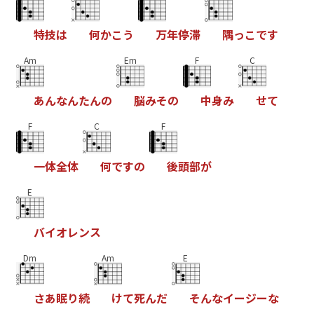
特
技
は
何
か
こ
う
万
年
停
滞
隅
っ
こ
で
す
Am
Em
F
C
あ
ん
な
ん
た
ん
の
脳
み
そ
の
中
身
み
せ
て
F
C
F
一
体
全
体
何
で
す
の
後
頭
部
が
E
バ
イ
オ
レ
ン
ス
Dm
Am
E
さ
あ
眠
り
続
け
て
死
ん
だ
そ
ん
な
イ
ー
ジ
ー
な