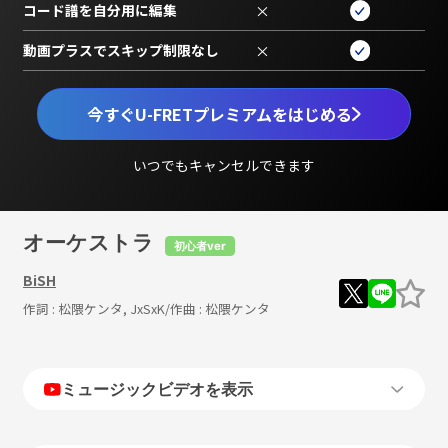
コード譜を自分用に編集
×
動画プラスでスキップ制限なし
×
今すぐU-FRETプレミアムをはじめる
いつでもキャンセルできます
オーケストラ
初心者ver
BiSH
作詞 :
松隈ケンタ, JxSxK
/作曲 :
松隈ケンタ
ミュージックビデオを表示