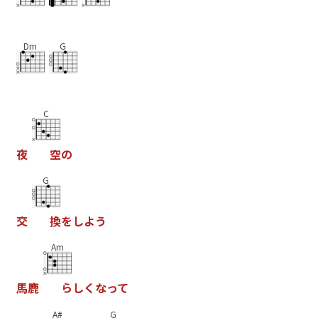
Dm
G
C
夜
空
の
G
交
換
を
し
よ
う
Am
馬
鹿
ら
し
く
な
っ
て
A#
G