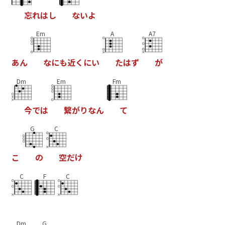
忘
れ
は
し
な
い
よ
Em
A
A7
あ
ん
な
に
も
近
く
に
い
た
は
ず
が
Dm
Em
Fm
今
で
は
繋
が
り
な
ん
て
G
C
こ
の
空
だ
け
C
F
C
Dm
G