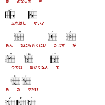
さ
よ
な
ら
の
声
Gm
F
忘
れ
は
し
な
い
よ
Em
A
A7
あ
ん
な
に
も
近
く
に
い
た
は
ず
が
Dm
Em
Fm
今
で
は
繋
が
り
な
ん
て
G
C
あ
の
空
だ
け
C
F
C