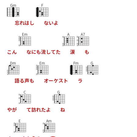
Gm
F
忘
れ
は
し
な
い
よ
Em
A
A7
こ
ん
な
に
も
流
し
て
た
涙
も
Dm
Em
Fm
G
語
る
声
も
オ
ー
ケ
ス
ト
ラ
C
G
や
が
て
訪
れ
た
よ
ね
E
Am