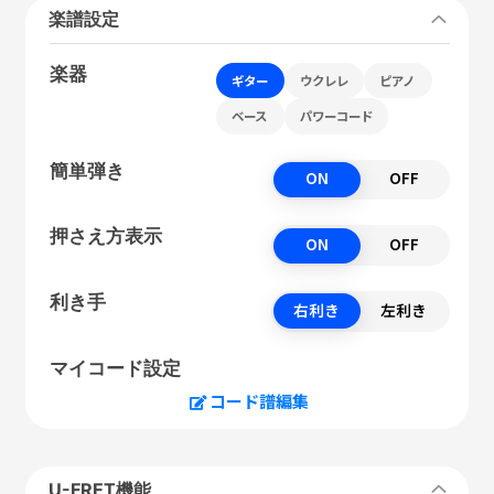
楽譜設定
楽器
ギター
ウクレレ
ピアノ
ベース
パワーコード
簡単弾き
ON
OFF
押さえ方表示
ON
OFF
利き手
右利き
左利き
マイコード設定
コード譜編集
U-FRET機能