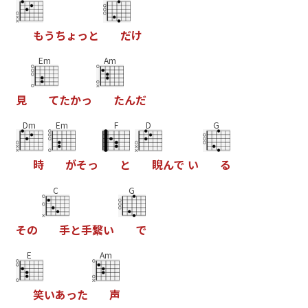
も
う
ち
ょ
っ
と
だ
け
Em
Am
見
て
た
か
っ
た
ん
だ
Dm
Em
F
D
G
時
が
そ
っ
と
睨
ん
で
い
る
C
G
そ
の
手
と
手
繋
い
で
E
Am
笑
い
あ
っ
た
声