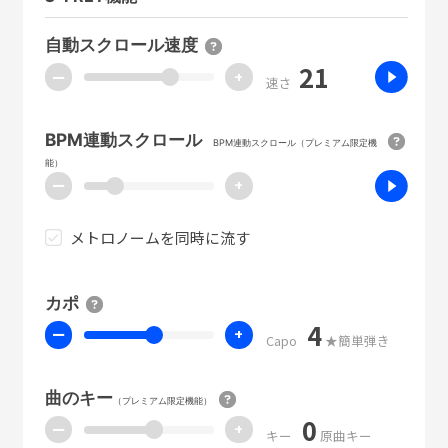
自動スクロール速度
21
ー
+
速さ
BPM連動スクロール
BPM連動スクロール（プレミアム限定機
能）
ー
+
メトロノームを同時に流す
カポ
4
ー
+
Capo
★簡単弾き
曲のキー
（プレミアム限定機能）
0
ー
+
キー
原曲キー