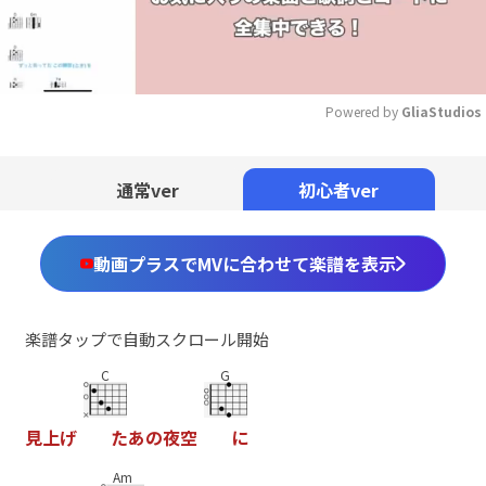
Powered by 
GliaStudios
Mute
通常ver
初心者ver
動画プラスでMVに合わせて楽譜を表示
楽譜タップで自動スクロール開始
C
G
見
上
げ
た
あ
の
夜
空
に
Am