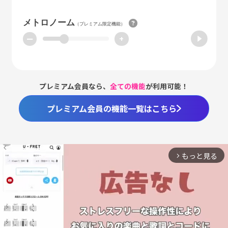
メトロノーム
（プレミアム限定機能）
ー
+
プレミアム会員なら、
全ての機能
が利用可能！
プレミアム会員の機能一覧はこちら
もっと見る
arrow_forward_ios