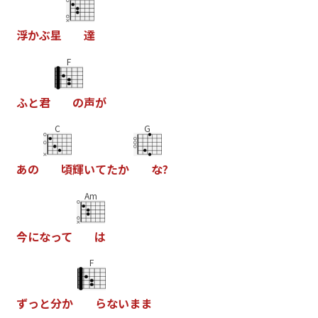
浮
か
ぶ
星
達
F
ふ
と
君
の
声
が
C
G
あ
の
頃
輝
い
て
た
か
な
?
Am
今
に
な
っ
て
は
F
ず
っ
と
分
か
ら
な
い
ま
ま