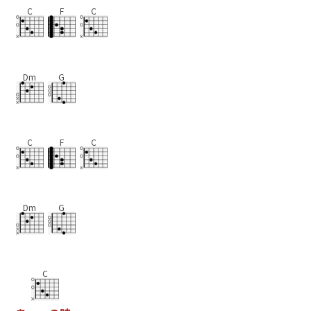
C
F
C
Dm
G
C
F
C
Dm
G
C