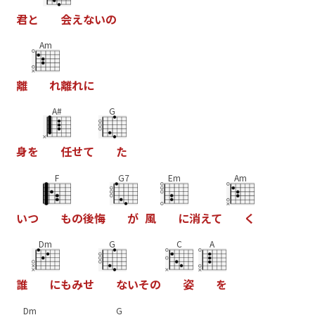
君
と
会
え
な
い
の
Am
離
れ
離
れ
に
A#
G
身
を
任
せ
て
た
F
G7
Em
Am
い
つ
も
の
後
悔
が
風
に
消
え
て
く
Dm
G
C
A
誰
に
も
み
せ
な
い
そ
の
姿
を
Dm
G