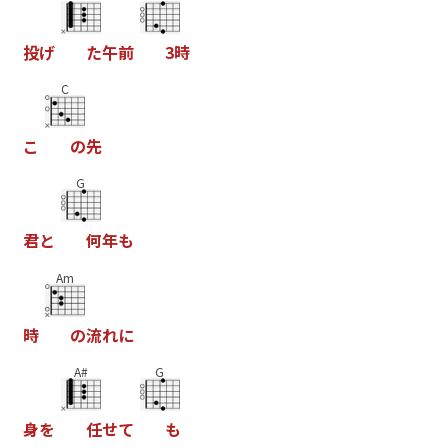
投
げ
た
午
前
3
時
C
こ
の
先
G
君
と
何
年
も
Am
時
の
流
れ
に
A#
G
身
を
任
せ
て
も