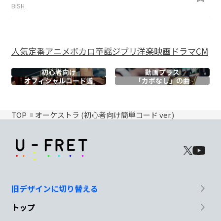
BiSH
人気
定番
アニメ
ボカロ
童謡
ジブリ
洋楽
映画
ドラマ
CM
初心者向け
動画プラス
オフィシャル
コード譜
「カポなし」の曲
TOP
オーケストラ (初心者向け簡単コード ver.)
旧デザインに切り替える
トップ