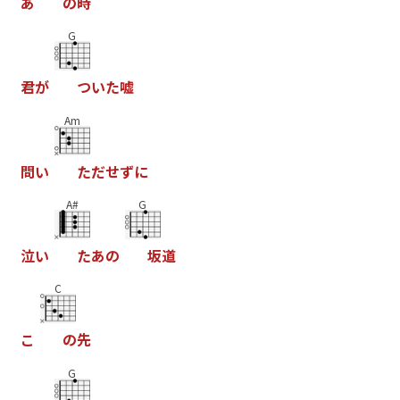
あ
の
時
G
君
が
つ
い
た
嘘
Am
問
い
た
だ
せ
ず
に
A#
G
泣
い
た
あ
の
坂
道
C
こ
の
先
G