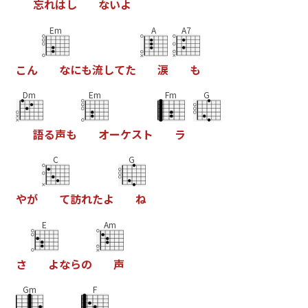
忘
れ
は
し
な
い
よ
Em
A
A7
こ
ん
な
に
も
流
し
て
た
涙
も
Dm
Em
Fm
G
語
る
声
も
オ
ー
ケ
ス
ト
ラ
C
G
や
が
て
訪
れ
た
よ
ね
E
Am
さ
よ
な
ら
の
声
Gm
F