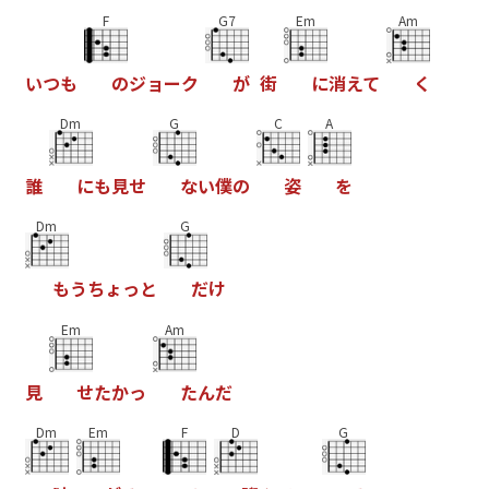
F
G7
Em
Am
い
つ
も
の
ジ
ョ
ー
ク
が
街
に
消
え
て
く
Dm
G
C
A
誰
に
も
見
せ
な
い
僕
の
姿
を
Dm
G
も
う
ち
ょ
っ
と
だ
け
Em
Am
見
せ
た
か
っ
た
ん
だ
Dm
Em
F
D
G