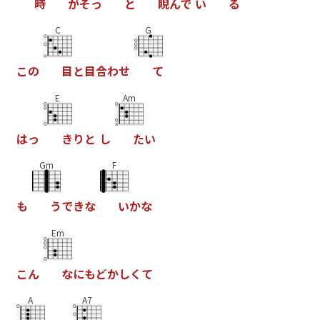
時
が
そ
っ
と
睨
ん
で
い
る
C
G
こ
の
目
と
目
合
わ
せ
て
E
Am
は
っ
き
り
と
し
た
い
Gm
F
も
う
で
き
な
い
か
な
Em
こ
ん
な
に
も
ど
か
し
く
て
A
A7