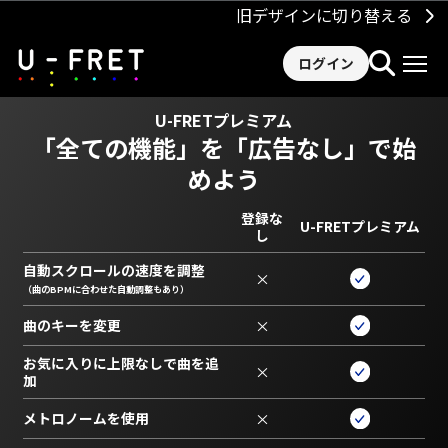
旧デザインに切り替える
ログイン
U-FRETプレミアム
「全ての機能」を
「広告なし」で始
めよう
登録な
U-FRETプレミアム
し
自動スクロールの速度を調整
×
（曲のBPMに合わせた自動調整もあり）
曲のキーを変更
×
お気に入りに上限なしで曲を追
×
加
メトロノームを使用
×