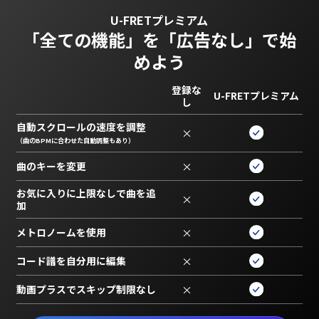
U-FRETプレミアム
「全ての機能」を
「広告なし」で始
めよう
登録な
U-FRETプレミアム
し
自動スクロールの速度を調整
×
（曲のBPMに合わせた自動調整もあり）
曲のキーを変更
×
お気に入りに上限なしで曲を追
×
加
メトロノームを使用
×
コード譜を自分用に編集
×
動画プラスでスキップ制限なし
×