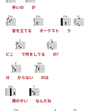
辛
い
の
が
Dm
Em
Fm
G
音
を
立
て
る
オ
ー
ケ
ス
ト
ラ
C
G
ど
こ
で
何
を
し
て
る
の
?
E
Am
分
か
ら
な
い
の
は
Gm
F
僕
の
せ
い
な
ん
だ
ね
Em
A
A7