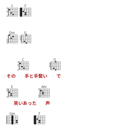
C
F
Dm
G
C
G
そ
の
手
と
手
繋
い
で
E
Am
笑
い
あ
っ
た
声
Gm
F