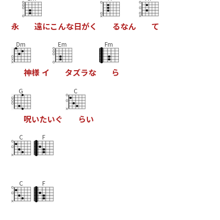
永
遠
に
こ
ん
な
日
が
く
る
な
ん
て
Dm
Em
Fm
神
様
イ
タ
ズ
ラ
な
ら
G
C
呪
い
た
い
ぐ
ら
い
C
F
C
F