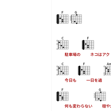
F
G
C
F
駐
車
場
の
ネ
コ
は
ア
ク
C
F
A
今
日
も
一
日
を
過
F
G
何
も
変
わ
ら
な
い
穏
や