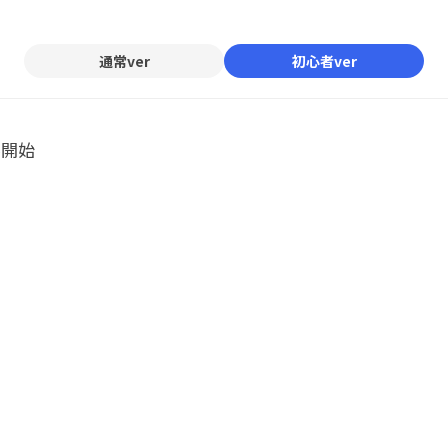
Mute
通常ver
初心者ver
ル開始