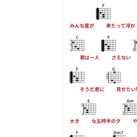
F
み
ん
な
夏
が
来
た
っ
て
浮
か
C
F
君
は
一
人
さ
え
な
い
F
G
そ
う
だ
君
に
見
せ
た
い
E
Am
大
き
な
五
時
半
の
夕
F
Dm7