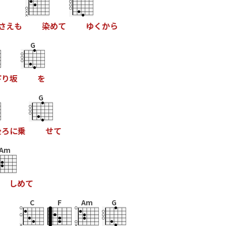
さ
え
も
染
め
て
ゆ
く
か
ら
G
下
り
坂
を
G
後
ろ
に
乗
せ
て
Am
し
め
て
C
F
Am
G