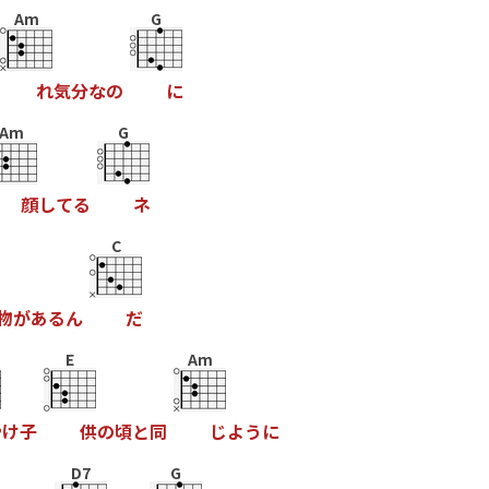
Am
G
れ
気
分
な
の
に
Am
G
顔
し
て
る
ネ
C
物
が
あ
る
ん
だ
E
Am
や
け
子
供
の
頃
と
同
じ
よ
う
に
D7
G