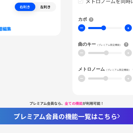
メトロノームを同時
右利き
左利き
カポ
ー
+
譜編集
曲のキー
（プレミアム限定機能）
ー
+
メトロノーム
（プレミアム限定機能）
ー
+
プレミアム会員なら、
全ての機能
が利用可能！
プレミアム会員の機能一覧はこちら