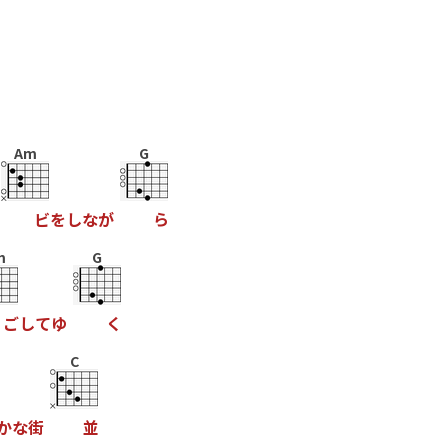
Am
G
ビ
を
し
な
が
ら
m
G
ご
し
て
ゆ
く
C
か
な
街
並