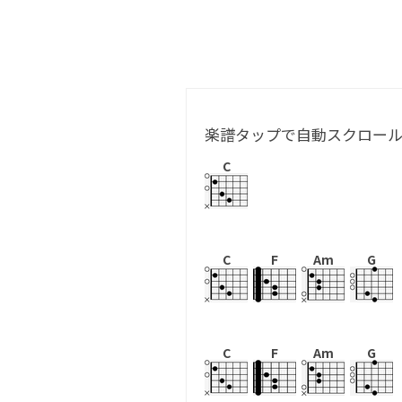
楽譜タップで自動スクロー
C
C
F
Am
G
C
F
Am
G