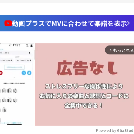
動画プラスでMVに合わせて楽譜を表示
もっと見る
arrow_forward_ios
Powered by 
GliaStud