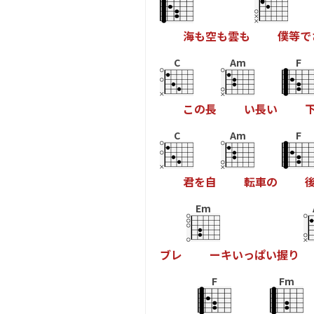
海
も
空
も
雲
も
僕
等
で
C
Am
F
こ
の
長
い
長
い
C
Am
F
君
を
自
転
車
の
Em
ブ
レ
ー
キ
い
っ
ぱ
い
握
り
F
Fm