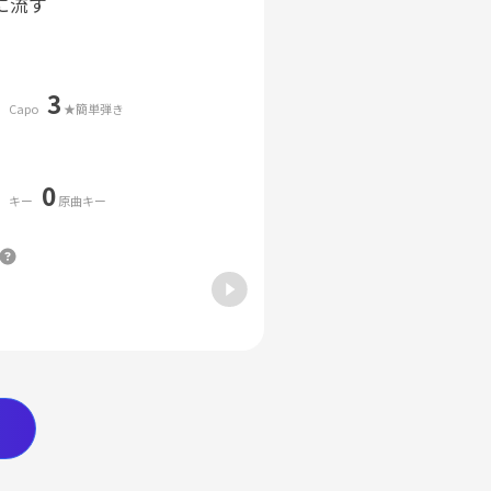
に流す
3
Capo
★簡単弾き
0
キー
原曲キー