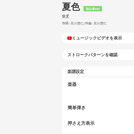
夏色
初心者ver
ゆず
作詞 :
北川悠仁
/作曲 :
北川悠仁
ミュージックビデオを表示
ストロークパターンを確認
楽譜設定
楽器
簡単弾き
押さえ方表示