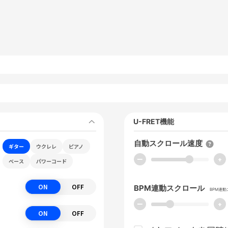
U-FRET機能
自動スクロール速度
ギター
ウクレレ
ピアノ
ー
+
ベース
パワーコード
ON
OFF
BPM連動スクロール
BPM連
ー
+
ON
OFF