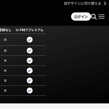
旧デザインに切り替える
ログイン
登録なし
U-FRETプレミアム
×
×
×
×
×
×