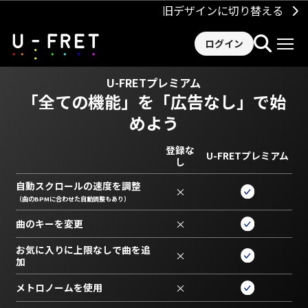
旧デザインに切り替える
ログイン
U-FRETプレミアム
「全ての機能」を
「広告なし」で始
めよう
登録な
U-FRETプレミアム
し
自動スクロールの速度を調整
×
（曲のBPMに合わせた自動調整もあり）
曲のキーを変更
×
お気に入りに上限なしで曲を追
×
加
メトロノームを使用
×