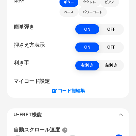
ギター
ウクレレ
ピアノ
ベース
パワーコード
簡単弾き
ON
OFF
押さえ方表示
ON
OFF
利き手
右利き
左利き
マイコード設定
コード譜編集
U-FRET機能
自動スクロール速度