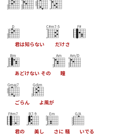
D
C#m7-5
F#
君
は
知
ら
な
い
だ
け
さ
Bm
Am
Am/D
あ
ど
け
な
い
そ
の
瞳
Gmaj7
Gdim
ご
ら
ん
よ
風
が
F#m7
B7-9
Em
G/A
君
の
美
し
さ
に
騒
い
で
る