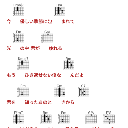
Dmaj7
Bm
今
優
し
い
季
節
に
包
ま
れ
て
Em
G/A
光
の
中
君
が
ゆ
れ
る
Dmaj7
Bm
も
う
ひ
き
返
せ
な
い
僕
な
ん
だ
よ
Em
Gm
C7
君
を
知
っ
た
あ
の
と
き
か
ら
F#m7
Bm
Em
G/A
F/G