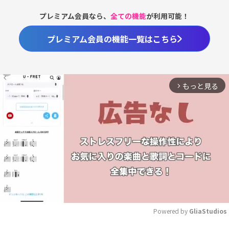
プレミアム会員なら、
全ての機能
が利用可能！
プレミアム会員の機能一覧はこちら
もっと見る
arrow_forward_ios
Powered by 
GliaStudios