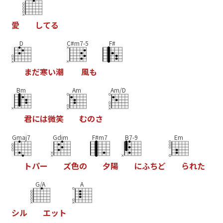
愛
し
て
る
D
C#m7-5
F#
ま
だ
寒
い
潮
風
も
Bm
Am
Am/D
君
に
は
微
笑
む
の
さ
Gmaj7
Gdim
F#m7
B7-9
Em
ト
パ
ー
ズ
色
の
夕
陽
に
ふ
ち
ど
ら
れ
た
G/A
A
シ
ル
エ
ッ
ト