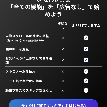
「全ての機能」を
「広告なし」で始
めよう
登録な
U-FRETプレミアム
し
自動スクロールの速度を調整
×
（曲のBPMに合わせた自動調整もあり）
曲のキーを変更
×
お気に入りに上限なしで曲を追
×
加
メトロノームを使用
×
コード譜を自分用に編集
×
動画プラスでスキップ制限なし
×
今すぐU-FRETプレミアムをはじめる