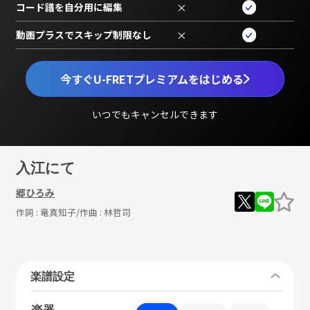
コード譜を自分用に編集
×
動画プラスでスキップ制限なし
×
今すぐU-FRETプレミアムをはじめる
いつでもキャンセルできます
入江にて
郷ひろみ
作詞 :
竜真知子
/作曲 :
林哲司
楽譜設定
楽器