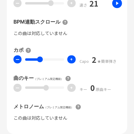
21
ー
+
速さ
BPM連動スクロール
この曲は対応していません
カポ
2
ー
+
Capo
★簡単弾き
曲のキー
（プレミアム限定機能）
0
ー
+
キー
原曲キー
メトロノーム
（プレミアム限定機能）
この曲は対応していません