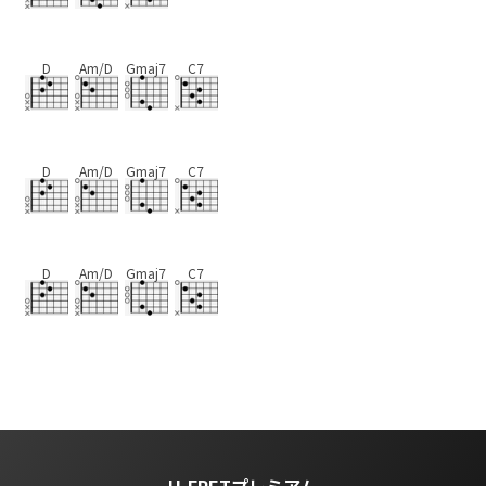
D
Am/D
Gmaj7
C7
D
Am/D
Gmaj7
C7
D
Am/D
Gmaj7
C7
U-FRETプレミアム