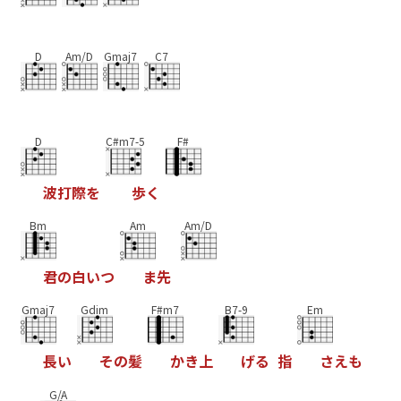
D
Am/D
Gmaj7
C7
D
C#m7-5
F#
波
打
際
を
歩
く
Bm
Am
Am/D
君
の
白
い
つ
ま
先
Gmaj7
Gdim
F#m7
B7-9
Em
長
い
そ
の
髪
か
き
上
げ
る
指
さ
え
も
G/A