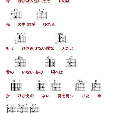
今
静
か
な
入
江
に
た
た
ず
め
ば
Em
G/A
光
の
中
君
が
ゆ
れ
る
Dmaj7
Bm
も
う
ひ
き
返
せ
な
い
僕
な
ん
だ
よ
Em
Gm
C7
君
の
い
な
い
あ
の
頃
へ
は
F#m7
Bm
Em
G/A
D
か
け
が
え
の
な
い
愛
を
見
つ
け
た
今
Am/D
Gmaj7
C7