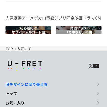
人気
定番
アニメ
ボカロ
童謡
ジブリ
洋楽
映画
ドラマ
CM
初心者向け
動画プラス
オフィシャル
コード譜
「カポなし」の曲
TOP
入江にて
旧デザインに切り替える
トップ
お気に入り