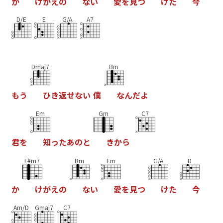
か
け
が
え
の
な
い
愛
を
見
つ
け
た
今
D/E
E
G/A
A7
Dmaj7
Bm
も
う
ひ
き
返
せ
な
い
僕
な
ん
だ
よ
Em
Gm
C7
君
を
知
っ
た
あ
の
と
き
か
ら
F#m7
Bm
Em
G/A
D
か
け
が
え
の
な
い
愛
を
見
つ
け
た
今
Am/D
Gmaj7
C7