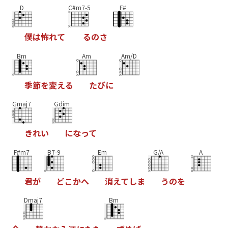
D
C#m7-5
F#
僕
は
怖
れ
て
る
の
さ
Bm
Am
Am/D
季
節
を
変
え
る
た
び
に
Gmaj7
Gdim
き
れ
い
に
な
っ
て
F#m7
B7-9
Em
G/A
A
君
が
ど
こ
か
へ
消
え
て
し
ま
う
の
を
Dmaj7
Bm