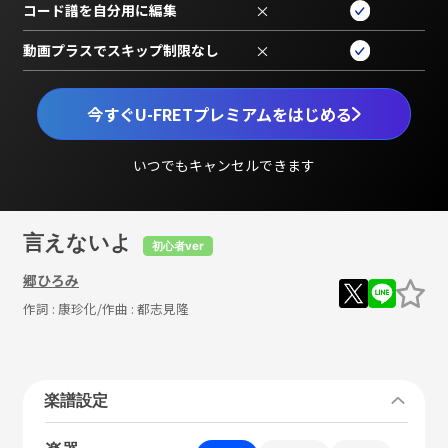
コード譜を自分用に編集
×
動画プラスでスキップ制限なし
×
今すぐU-FRETプレミアムをはじめる
いつでもキャンセルできます
言えないよ
初心者ver
郷ひろみ
作詞 :
康珍化
/作曲 :
都志見隆
楽譜設定