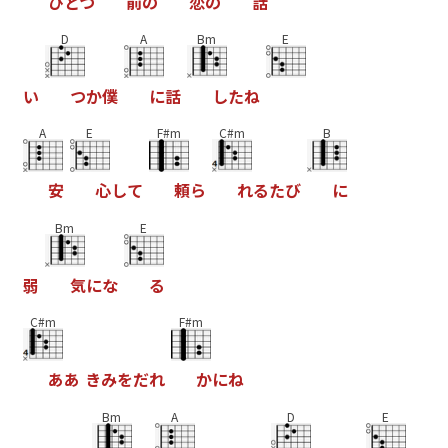
ひ
と
つ
前
の
恋
の
話
D
A
Bm
E
い
つ
か
僕
に
話
し
た
ね
A
E
F#m
C#m
B
安
心
し
て
頼
ら
れ
る
た
び
に
Bm
E
弱
気
に
な
る
C#m
F#m
あ
あ
き
み
を
だ
れ
か
に
ね
Bm
A
D
E