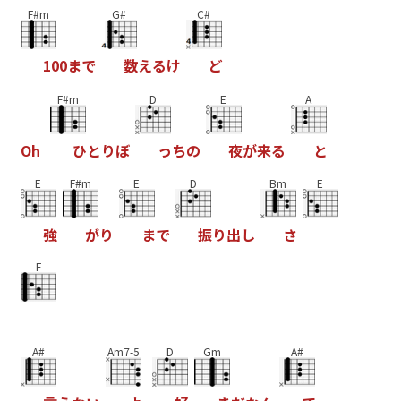
F#m
G#
C#
1
0
0
ま
で
数
え
る
け
ど
F#m
D
E
A
O
h
ひ
と
り
ぼ
っ
ち
の
夜
が
来
る
と
E
F#m
E
D
Bm
E
強
が
り
ま
で
振
り
出
し
さ
F
A#
Am7-5
D
Gm
A#