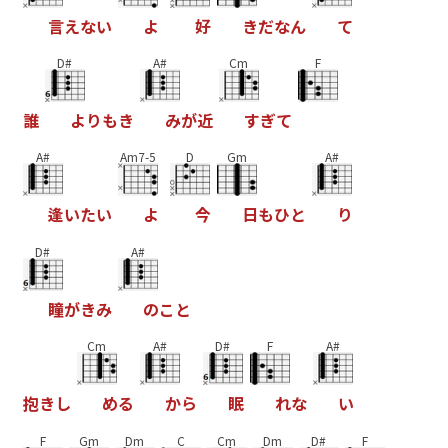
言
え
な
い
よ
好
き
だ
な
ん
て
D#
A#
Cm
F
誰
よ
り
も
き
み
が
近
す
ぎ
て
A#
Am7-5
D
Gm
A#
逢
い
た
い
よ
今
日
も
ひ
と
り
D#
A#
瞳
が
き
み
の
こ
と
Cm
A#
D#
F
A#
抱
き
し
め
る
か
ら
眠
れ
な
い
F
Gm
Dm
C
Cm
Dm
D#
F