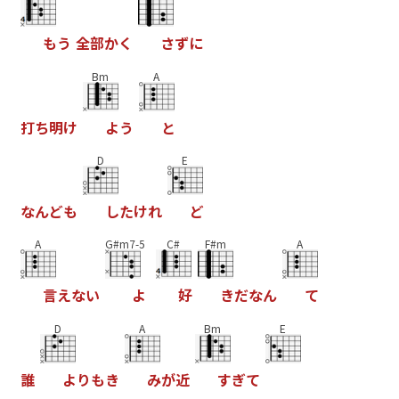
も
う
全
部
か
く
さ
ず
に
Bm
A
打
ち
明
け
よ
う
と
D
E
な
ん
ど
も
し
た
け
れ
ど
A
G#m7-5
C#
F#m
A
言
え
な
い
よ
好
き
だ
な
ん
て
D
A
Bm
E
誰
よ
り
も
き
み
が
近
す
ぎ
て