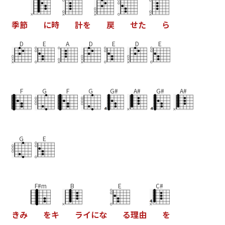
季
節
に
時
計
を
戻
せ
た
ら
D
E
A
D
E
D
E
F
G
F
G
G#
A#
G#
A#
G
E
F#m
B
E
C#
き
み
を
キ
ラ
イ
に
な
る
理
由
を