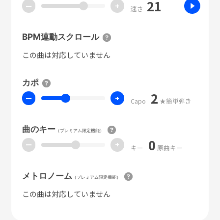
21
ー
+
速さ
BPM連動スクロール
この曲は対応していません
カポ
2
ー
+
Capo
★簡単弾き
曲のキー
（プレミアム限定機能）
0
ー
+
キー
原曲キー
メトロノーム
（プレミアム限定機能）
この曲は対応していません