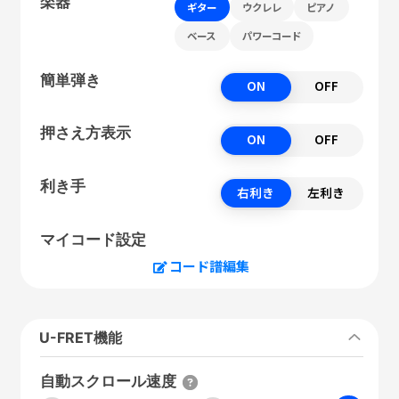
楽器
ギター
ウクレレ
ピアノ
ベース
パワーコード
簡単弾き
ON
OFF
押さえ方表示
ON
OFF
利き手
右利き
左利き
マイコード設定
コード譜編集
U-FRET機能
自動スクロール速度