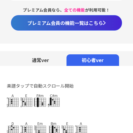
プレミアム会員なら、
全ての機能
が利用可能！
プレミアム会員の機能一覧はこちら
通常ver
初心者ver
楽譜タップで自動スクロール開始
A
E
F#m
C#m
D
A
Em
Bm
E
A