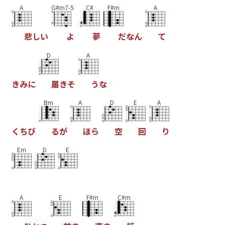
A
G#m7-5
C#
F#m
A
悲
し
い
よ
夢
だ
な
ん
て
D
A
き
み
に
届
き
そ
う
な
Bm
A
D
E
A
く
ち
び
る
が
ほ
ら
空
回
り
Em
D
E
A
E
F#m
C#m