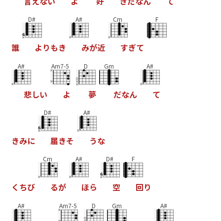
言
え
な
い
よ
好
き
だ
な
ん
て
D#
A#
Cm
F
誰
よ
り
も
き
み
が
近
す
ぎ
て
A#
Am7-5
D
Gm
A#
悲
し
い
よ
夢
だ
な
ん
て
D#
A#
き
み
に
届
き
そ
う
な
Cm
A#
D#
F
く
ち
び
る
が
ほ
ら
空
回
り
A#
Am7-5
D
Gm
A#