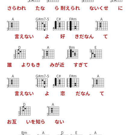
さ
ら
わ
れ
た
な
ら
耐
え
ら
れ
な
い
く
せ
に
A
G#m7-5
C#
F#m
A
言
え
な
い
よ
好
き
だ
な
ん
て
D
A
Bm
E
誰
よ
り
も
き
み
が
近
す
ぎ
て
A
G#m7-5
C#
F#m
A
言
え
な
い
よ
恋
だ
な
ん
て
D
A
お
互
い
を
知
ら
な
い
Bm
A
D
E
A