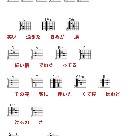
E
F#m
C#m
笑
い
過
ぎ
た
き
み
が
涙
D
A
Bm
E
細
い
指
で
ぬ
ぐ
っ
て
る
A
E
F#m
C#m
B
そ
の
笑
顔
に
逢
い
た
く
て
僕
は
お
ど
Bm
E
け
る
の
さ
C#m
F#m