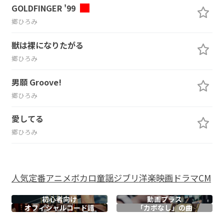
GOLDFINGER '99
郷ひろみ
獣は裸になりたがる
郷ひろみ
男願 Groove!
郷ひろみ
愛してる
郷ひろみ
人気
定番
アニメ
ボカロ
童謡
ジブリ
洋楽
映画
ドラマ
CM
初心者向け
動画プラス
オフィシャル
コード譜
「カポなし」の曲