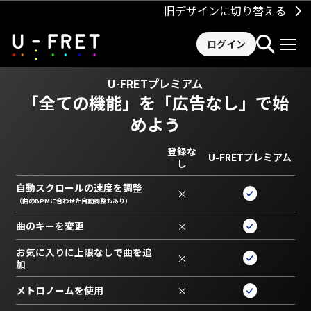
旧デザインに切り替える
ログイン
U-FRETプレミアム
「全ての機能」を
「広告なし」で始
めよう
登録な
U-FRETプレミアム
し
自動スクロールの速度を調整
×
（曲のBPMに合わせた自動調整もあり）
曲のキーを変更
×
お気に入りに上限なしで曲を追
×
加
メトロノームを使用
×