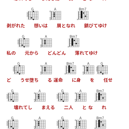
G
A
Bm7
剥
が
れ
た
想
い
は
屑
と
な
れ
錆
び
て
ゆ
け
G
A
Bm7
私
の
元
か
ら
ど
ん
ど
ん
薄
れ
て
ゆ
け
G
A
Bm7
A
G
ど
う
せ
堕
ち
る
運
命
に
身
を
任
せ
G
A
G
A
Bm7
壊
れ
て
し
ま
え
る
二
人
と
な
れ
G
A
G
A
Bm7