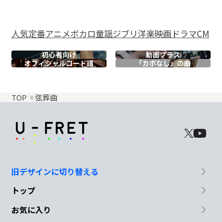
人気
定番
アニメ
ボカロ
童謡
ジブリ
洋楽
映画
ドラマ
CM
初心者向け
動画プラス
オフィシャル
コード譜
「カポなし」の曲
TOP
弦葬曲
旧デザインに切り替える
トップ
お気に入り