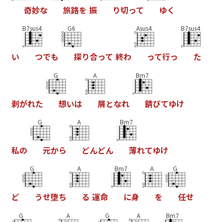
奇
妙
な
旅
路
を
振
り
切
っ
て
ゆ
く
B7sus4
G6
Asus4
B7sus4
い
つ
で
も
探
り
合
っ
て
終
わ
っ
て
行
っ
た
G
A
Bm7
剥
が
れ
た
想
い
は
屑
と
な
れ
錆
び
て
ゆ
け
G
A
Bm7
私
の
元
か
ら
ど
ん
ど
ん
薄
れ
て
ゆ
け
G
A
Bm7
A
G
ど
う
せ
堕
ち
る
運
命
に
身
を
任
せ
G
A
G
A
Bm7