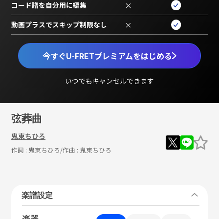
コード譜を自分用に編集
×
動画プラスでスキップ制限なし
×
今すぐU-FRETプレミアムをはじめる
いつでもキャンセルできます
弦葬曲
鬼束ちひろ
作詞 :
鬼束ちひろ
/作曲 :
鬼束ちひろ
楽譜設定
楽器