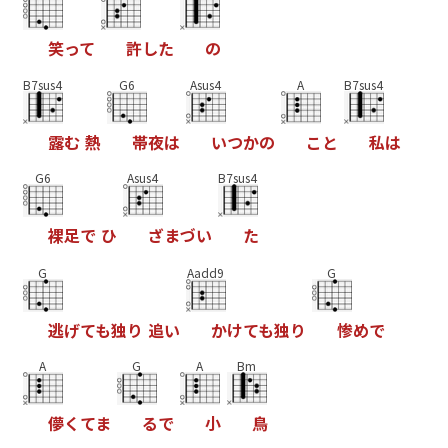
笑
っ
て
許
し
た
の
B7sus4
G6
Asus4
A
B7sus4
露
む
熱
帯
夜
は
い
つ
か
の
こ
と
私
は
G6
Asus4
B7sus4
裸
足
で
ひ
ざ
ま
づ
い
た
G
Aadd9
G
逃
げ
て
も
独
り
追
い
か
け
て
も
独
り
惨
め
で
A
G
A
Bm
儚
く
て
ま
る
で
小
鳥