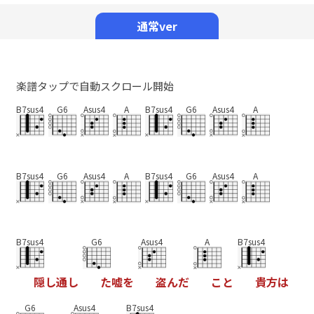
Mute
通常ver
楽譜タップで自動スクロール開始
B7sus4
G6
Asus4
A
B7sus4
G6
Asus4
A
B7sus4
G6
Asus4
A
B7sus4
G6
Asus4
A
B7sus4
G6
Asus4
A
B7sus4
隠
し
通
し
た
嘘
を
盗
ん
だ
こ
と
貴
方
は
G6
Asus4
B7sus4