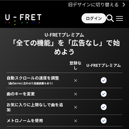
旧デザインに切り替える
ログイン
U-FRETプレミアム
「全ての機能」を
「広告なし」で始
めよう
登録な
U-FRETプレミアム
し
自動スクロールの速度を調整
×
（曲のBPMに合わせた自動調整もあり）
曲のキーを変更
×
お気に入りに上限なしで曲を追
×
加
メトロノームを使用
×