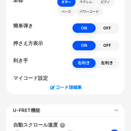
ギター
ウクレレ
ピアノ
ベース
パワーコード
簡単弾き
ON
OFF
押さえ方表示
ON
OFF
利き手
右利き
左利き
マイコード設定
コード譜編集
U-FRET機能
自動スクロール速度