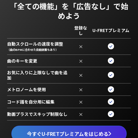
「全ての機能」を
「広告なし」で始
めよう
登録な
U-FRETプレミアム
し
自動スクロールの速度を調整
×
（曲のBPMに合わせた自動調整もあり）
曲のキーを変更
×
お気に入りに上限なしで曲を追
×
加
メトロノームを使用
×
コード譜を自分用に編集
×
動画プラスでスキップ制限なし
×
今すぐU-FRETプレミアムをはじめる