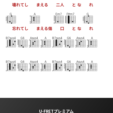
壊
れ
て
し
ま
え
る
二
人
と
な
れ
G
A
Em7
F#m7
G
忘
れ
て
し
ま
え
る
傷
口
と
な
れ
B7sus4
G6
Asus4
A
B7sus4
G6
Asus4
A
B7sus4
G6
Asus4
A
B7sus4
G6
Asus4
A
U-FRETプレミアム