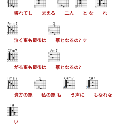
壊
れ
て
し
ま
え
る
二
人
と
な
れ
Fmaj7
G
泣
く
事
も
最
後
は
華
と
な
る
の
?
す
C#m7
Am7
が
る
事
も
最
後
は
華
と
な
る
の
?
Fmaj7
G
C#m7
C#7
貴
方
の
罠
私
の
罠
も
う
声
に
も
な
れ
な
F#
い