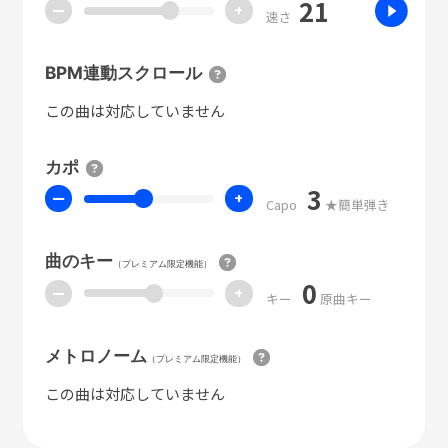
21
ー
+
速さ
BPM連動スクロール
この曲は対応していません
カポ
3
ー
+
Capo
★簡単弾き
曲のキー
（プレミアム限定機能）
0
ー
+
キー
原曲キー
メトロノーム
（プレミアム限定機能）
この曲は対応していません