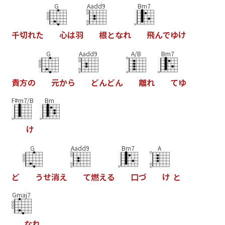
G
Aadd9
Bm7
千
切
れ
た
心
は
羽
根
と
な
れ
飛
ん
で
ゆ
け
G
Aadd9
A/B
Bm7
貴
方
の
元
か
ら
ど
ん
ど
ん
離
れ
て
ゆ
F#m7/B
Bm
け
G
Aadd9
Bm7
A
ど
う
せ
消
え
て
燃
え
る
口
づ
け
と
Gmaj7
な
れ