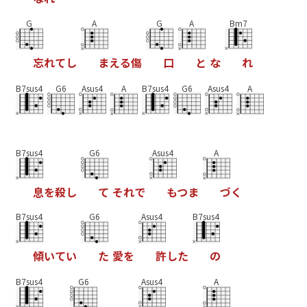
G
A
G
A
Bm7
忘
れ
て
し
ま
え
る
傷
口
と
な
れ
B7sus4
G6
Asus4
A
B7sus4
G6
Asus4
A
B7sus4
G6
Asus4
A
息
を
殺
し
て
そ
れ
で
も
つ
ま
づ
く
B7sus4
G6
Asus4
B7sus4
傾
い
て
い
た
愛
を
許
し
た
の
B7sus4
G6
Asus4
A