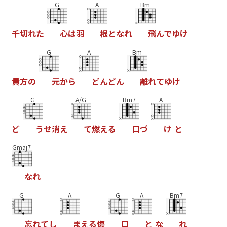
G
A
Bm
千
切
れ
た
心
は
羽
根
と
な
れ
飛
ん
で
ゆ
け
G
A
Bm
貴
方
の
元
か
ら
ど
ん
ど
ん
離
れ
て
ゆ
け
G
A/G
Bm7
A
ど
う
せ
消
え
て
燃
え
る
口
づ
け
と
Gmaj7
な
れ
G
A
G
A
Bm7
忘
れ
て
し
ま
え
る
傷
口
と
な
れ