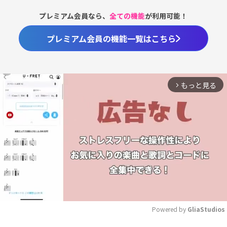
プレミアム会員なら、
全ての機能
が利用可能！
プレミアム会員の機能一覧はこちら
もっと見る
arrow_forward_ios
Powered by 
GliaStudios