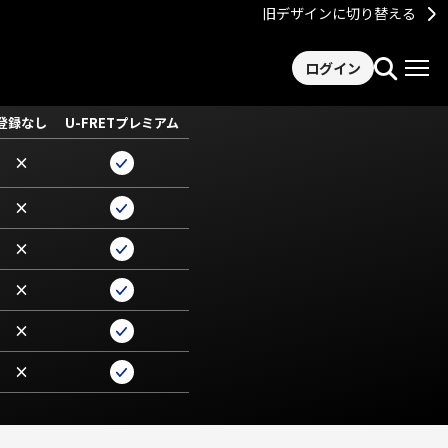
旧デザインに切り替える
ログイン
登録なし
U-FRETプレミアム
×
×
×
×
×
×