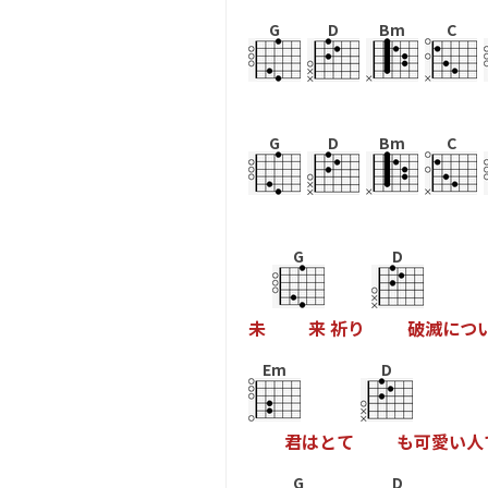
G
D
Bm
C
G
D
Bm
C
G
D
未
来
祈
り
破
滅
に
つ
Em
D
君
は
と
て
も
可
愛
い
人
G
D