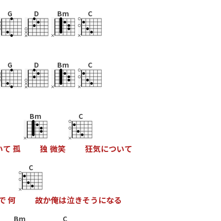
G
D
Bm
C
G
D
Bm
C
Bm
C
い
て
孤
独
微
笑
狂
気
に
つ
い
て
C
で
何
故
か
俺
は
泣
き
そ
う
に
な
る
Bm
C