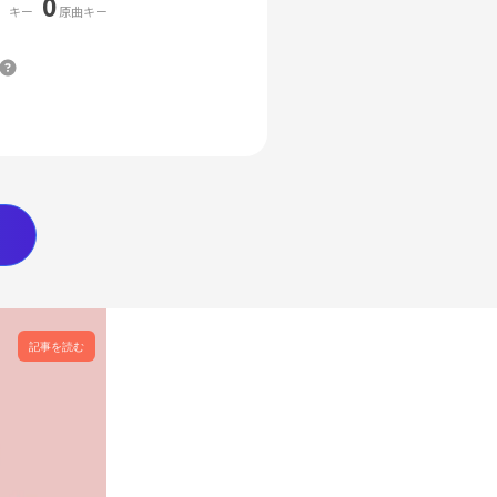
0
キー
原曲キー
記事を読む