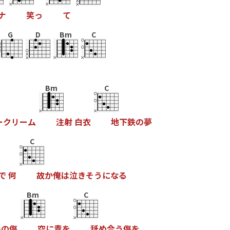
ナ
笑
っ
て
G
D
Bm
C
Bm
C
ー
ク
リ
ー
ム
注
射
白
衣
地
下
鉄
の
夢
C
で
何
故
か
俺
は
泣
き
そ
う
に
な
る
Bm
C
手
の
傷
空
に
青
を
舐
め
合
う
傷
を