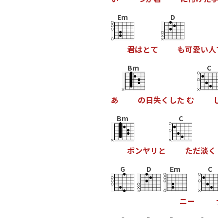
Em
D
君
は
と
て
も
可
愛
い
人
Bm
C
あ
の
日
失
く
し
た
む
Bm
C
ボ
ン
ヤ
リ
と
た
だ
淡
く
G
D
Em
C
ニ
ー