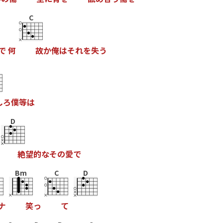
C
で
何
故
か
俺
は
そ
れ
を
失
う
し
ろ
僕
等
は
D
絶
望
的
な
そ
の
愛
で
Bm
C
D
ナ
笑
っ
て