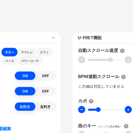
U-FRET機能
自動スクロール速度
ギター
ウクレレ
ピアノ
ー
+
ベース
パワーコード
ON
OFF
BPM連動スクロール
この曲は対応していません
ON
OFF
カポ
右利き
左利き
ー
+
曲のキー
（プレミアム限定機能）
譜編集