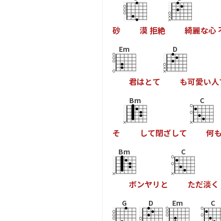
砂
漠
拒
絶
綺
麗
な
心
Em
D
君
は
と
て
も
可
愛
い
人
Bm
C
そ
し
て
閉
ざ
し
て
何
Bm
C
ボ
ン
ヤ
リ
と
た
だ
淡
く
G
D
Em
C