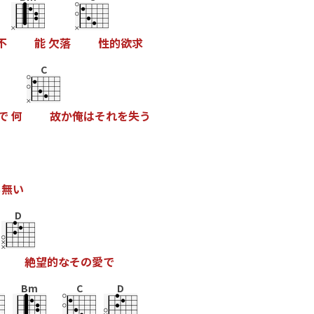
不
能
欠
落
性
的
欲
求
C
で
何
故
か
俺
は
そ
れ
を
失
う
も
無
い
D
絶
望
的
な
そ
の
愛
で
Bm
C
D