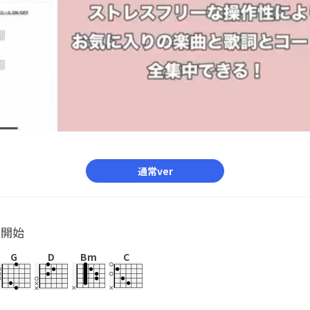
通常ver
ル開始
G
D
Bm
C