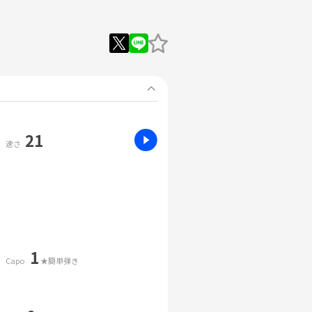
21
速さ
1
Capo
★簡単弾き