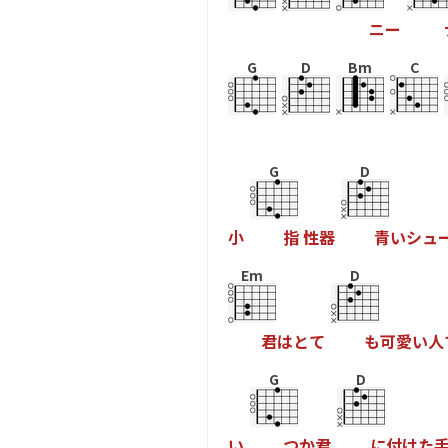
ニ
ー
G
D
Bm
C
G
D
小
指
性
器
青
い
シ
ュ
Em
D
君
は
と
て
も
可
愛
い
人
G
D
い
つ
か
君
に
付
け
た