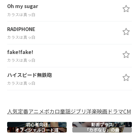
Oh my sugar
カラスは真っ白
RADIPHONE
カラスは真っ白
fake!fake!
カラスは真っ白
ハイスピード無鉄砲
カラスは真っ白
人気
定番
アニメ
ボカロ
童謡
ジブリ
洋楽
映画
ドラマ
CM
初心者向け
動画プラス
オフィシャル
コード譜
「カポなし」の曲