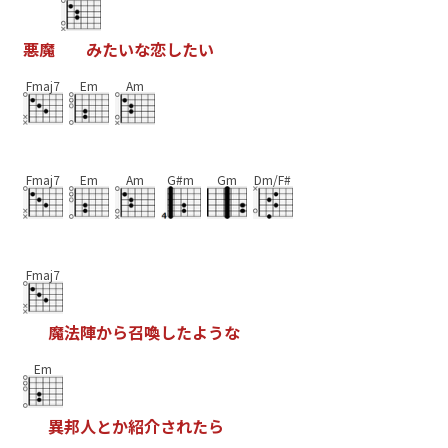
悪
魔
み
た
い
な
恋
し
た
い
Fmaj7
Em
Am
Fmaj7
Em
Am
G#m
Gm
Dm/F#
Fmaj7
魔
法
陣
か
ら
召
喚
し
た
よ
う
な
Em
異
邦
人
と
か
紹
介
さ
れ
た
ら