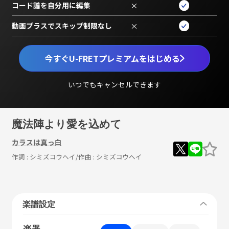
コード譜を自分用に編集
×
動画プラスでスキップ制限なし
×
今すぐU-FRETプレミアムをはじめる
いつでもキャンセルできます
魔法陣より愛を込めて
カラスは真っ白
作詞 :
シミズコウヘイ
/作曲 :
シミズコウヘイ
楽譜設定
楽器