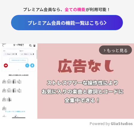
プレミアム会員なら、
全ての機能
が利用可能！
プレミアム会員の機能一覧はこちら
もっと見る
arrow_forward_ios
Powered by 
GliaStudios