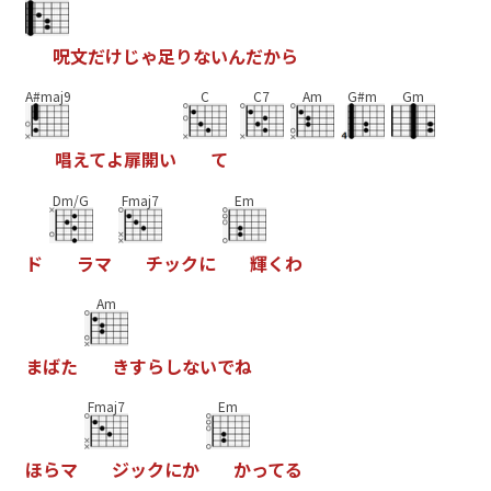
呪
文
だ
け
じ
ゃ
足
り
な
い
ん
だ
か
ら
A#maj9
C
C7
Am
G#m
Gm
唱
え
て
よ
扉
開
い
て
Dm/G
Fmaj7
Em
ド
ラ
マ
チ
ッ
ク
に
輝
く
わ
Am
ま
ば
た
き
す
ら
し
な
い
で
ね
Fmaj7
Em
ほ
ら
マ
ジ
ッ
ク
に
か
か
っ
て
る