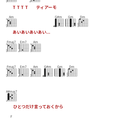
T
T
T
T
テ
ィ
ア
ー
モ
Am
G#m
Gm
Dm
あ
い
あ
い
あ
い
あ
い
.
.
.
Fmaj7
Em7
Am
Fmaj7
Em7
Am
G#m
Gm
Dm
A#maj7
ひ
と
つ
だ
け
言
っ
て
お
く
か
ら
F