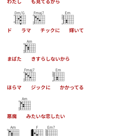
わ
た
し
も
見
て
る
か
ら
Dm/G
Fmaj7
Em
ド
ラ
マ
チ
ッ
ク
に
輝
い
て
Am
ま
ば
た
き
す
ら
し
な
い
か
ら
Fmaj7
Em
ほ
ら
マ
ジ
ッ
ク
に
か
か
っ
て
る
Am
悪
魔
み
た
い
な
恋
し
た
い
Am
F
Em7