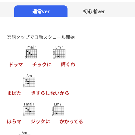
Mute
通常ver
初心者ver
楽譜タップで自動スクロール開始
Fmaj7
Em7
ド
ラ
マ
チ
ッ
ク
に
輝
く
わ
Am
ま
ば
た
き
す
ら
し
な
い
か
ら
Fmaj7
Em7
ほ
ら
マ
ジ
ッ
ク
に
か
か
っ
て
る
Am