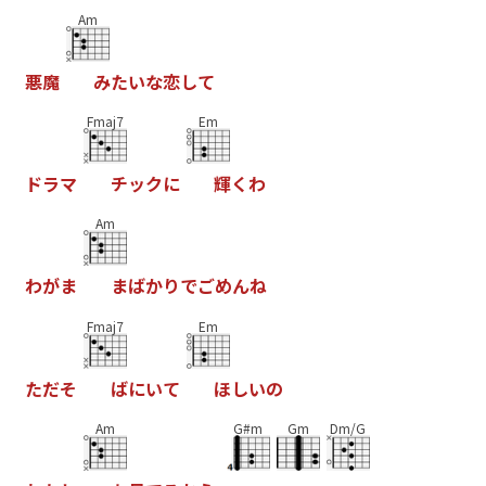
Am
悪
魔
み
た
い
な
恋
し
て
Fmaj7
Em
ド
ラ
マ
チ
ッ
ク
に
輝
く
わ
Am
わ
が
ま
ま
ば
か
り
で
ご
め
ん
ね
Fmaj7
Em
た
だ
そ
ば
に
い
て
ほ
し
い
の
Am
G#m
Gm
Dm/G