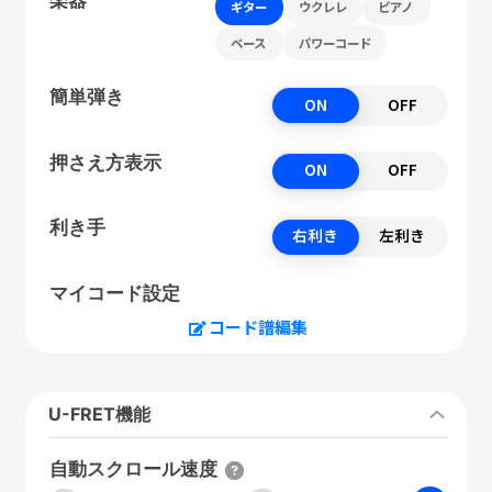
ギター
ウクレレ
ピアノ
ベース
パワーコード
簡単弾き
ON
OFF
押さえ方表示
ON
OFF
利き手
右利き
左利き
マイコード設定
コード譜編集
U-FRET機能
自動スクロール速度