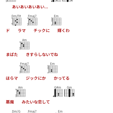
あ
い
あ
い
あ
い
あ
い
.
.
.
Dm/F#
Fmaj7
Em
ド
ラ
マ
チ
ッ
ク
に
輝
く
わ
Am
ま
ば
た
き
す
ら
し
な
い
で
ね
Fmaj7
Em
ほ
ら
マ
ジ
ッ
ク
に
か
か
っ
て
る
Am
G#m
Gm
悪
魔
み
た
い
な
恋
し
て
Dm/G
Fmaj7
Em