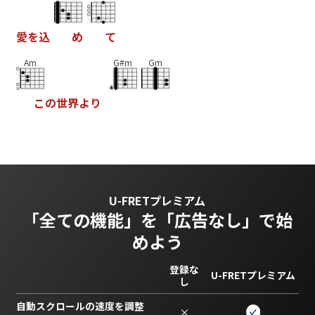
愛
を
込
め
て
Am
G#m
Gm
こ
の
世
界
よ
り
U-FRETプレミアム
「全ての機能」を
「広告なし」で始
めよう
登録な
U-FRETプレミアム
し
自動スクロールの速度を調整
×