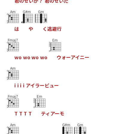
君
の
せ
い
か
？
君
の
せ
い
だ
Am
G#m
Gm
は
や
く
逃
避
行
Fmaj7
Em
w
o
w
o
w
o
w
o
ウ
ォ
ー
ア
イ
ニ
ー
Am
i
i
i
i
ア
イ
ラ
ー
ビ
ュ
ー
Fmaj7
Em
T
T
T
T
テ
ィ
ア
ー
モ
Am
G#m
Gm