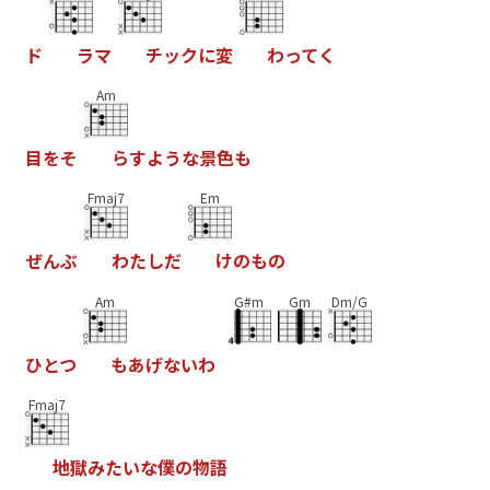
ド
ラ
マ
チ
ッ
ク
に
変
わ
っ
て
く
Am
目
を
そ
ら
す
よ
う
な
景
色
も
Fmaj7
Em
ぜ
ん
ぶ
わ
た
し
だ
け
の
も
の
Am
G#m
Gm
Dm/G
ひ
と
つ
も
あ
げ
な
い
わ
Fmaj7
地
獄
み
た
い
な
僕
の
物
語