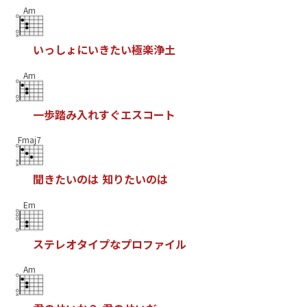
Am
い
っ
し
ょ
に
い
き
た
い
極
楽
浄
土
Am
一
歩
踏
み
入
れ
す
ぐ
エ
ス
コ
ー
ト
Fmaj7
聞
き
た
い
の
は
知
り
た
い
の
は
Em
ス
テ
レ
オ
タ
イ
プ
な
プ
ロ
フ
ァ
イ
ル
Am