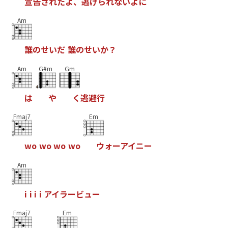
宣
告
さ
れ
た
よ
、
逃
げ
ら
れ
な
い
よ
に
Am
誰
の
せ
い
だ
誰
の
せ
い
か
？
Am
G#m
Gm
は
や
く
逃
避
行
Fmaj7
Em
w
o
w
o
w
o
w
o
ウ
ォ
ー
ア
イ
ニ
ー
Am
i
i
i
i
ア
イ
ラ
ー
ビ
ュ
ー
Fmaj7
Em