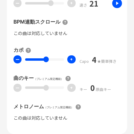
21
ー
+
速さ
BPM連動スクロール
この曲は対応していません
カポ
4
ー
+
Capo
★簡単弾き
曲のキー
（プレミアム限定機能）
0
ー
+
キー
原曲キー
メトロノーム
（プレミアム限定機能）
この曲は対応していません