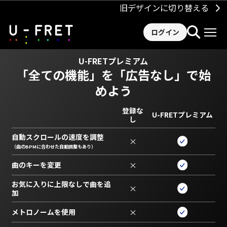
旧デザインに切り替える
ログイン
U-FRETプレミアム
「全ての機能」を
「広告なし」で始
めよう
登録な
U-FRETプレミアム
し
自動スクロールの速度を調整
×
（曲のBPMに合わせた自動調整もあり）
曲のキーを変更
×
お気に入りに上限なしで曲を追
×
加
メトロノームを使用
×