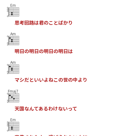
Em
思
考
回
路
は
君
の
こ
と
ば
か
り
Am
明
日
の
明
日
の
明
日
の
明
日
は
Am
マ
シ
だ
と
い
い
よ
ね
こ
の
世
の
中
よ
り
Fmaj7
天
国
な
ん
て
あ
る
わ
け
な
い
っ
て
Em