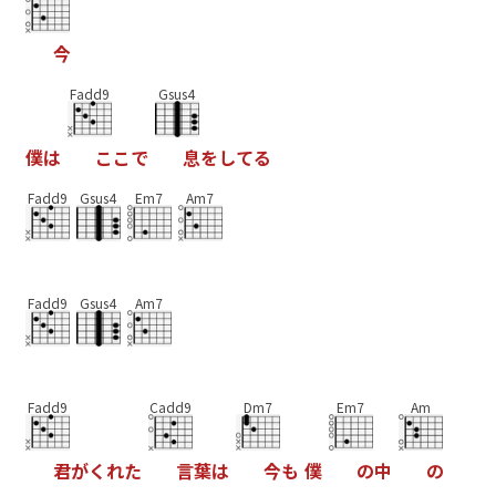
今
Fadd9
Gsus4
僕
は
こ
こ
で
息
を
し
て
る
Fadd9
Gsus4
Em7
Am7
Fadd9
Gsus4
Am7
Fadd9
Cadd9
Dm7
Em7
Am
君
が
く
れ
た
言
葉
は
今
も
僕
の
中
の