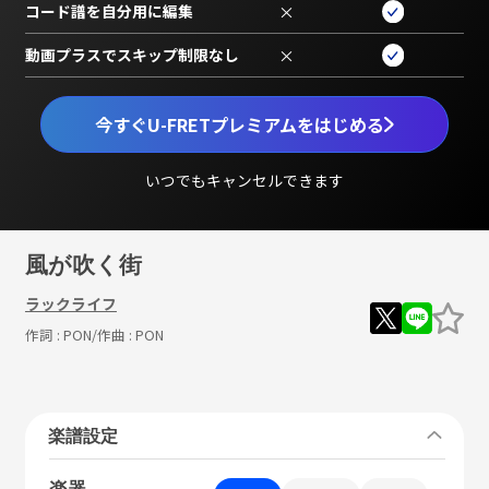
コード譜を自分用に編集
×
動画プラスでスキップ制限なし
×
今すぐU-FRETプレミアムをはじめる
いつでもキャンセルできます
風が吹く街
ラックライフ
作詞 :
PON
/作曲 :
PON
楽譜設定
楽器