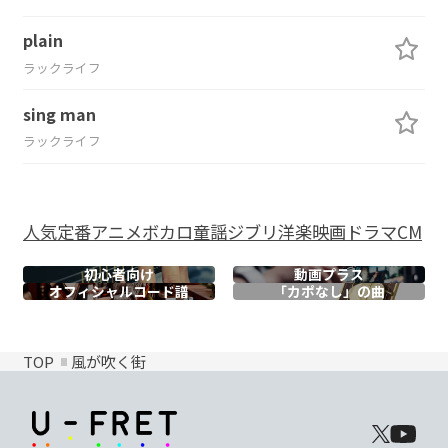
plain
ラックライフ
sing man
ラックライフ
人気
定番
アニメ
ボカロ
童謡
ジブリ
洋楽
映画
ドラマ
CM
初心者向け
動画プラス
オフィシャル
コード譜
「カポなし」の曲
TOP
風が吹く街