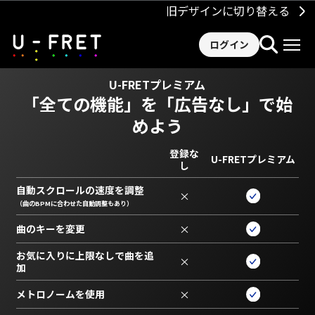
旧デザインに切り替える
ログイン
U-FRETプレミアム
「全ての機能」を
「広告なし」で始
めよう
登録な
U-FRETプレミアム
し
自動スクロールの速度を調整
×
（曲のBPMに合わせた自動調整もあり）
曲のキーを変更
×
お気に入りに上限なしで曲を追
×
加
メトロノームを使用
×