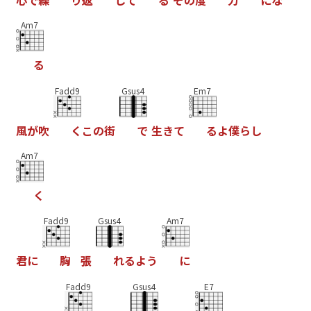
Am7
る
Fadd9
Gsus4
Em7
風
が
吹
く
こ
の
街
で
生
き
て
る
よ
僕
ら
し
Am7
く
Fadd9
Gsus4
Am7
君
に
胸
張
れ
る
よ
う
に
Fadd9
Gsus4
E7