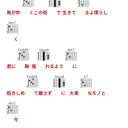
風
が
吹
く
こ
の
街
で
生
き
て
る
よ
僕
ら
し
Am7
く
Fadd9
Gsus4
Am7
君
に
胸
張
れ
る
よ
う
に
Fadd9
Gsus4
E7
抱
き
し
め
て
離
さ
ず
に
大
事
な
モ
ノ
と
Am7
今