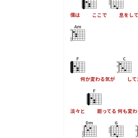
僕
は
こ
こ
で
息
を
し
Am
F
C
何
か
変
わ
る
気
が
し
て
F
淡
々
と
廻
っ
て
る
何
も
変
わ
Dm
G