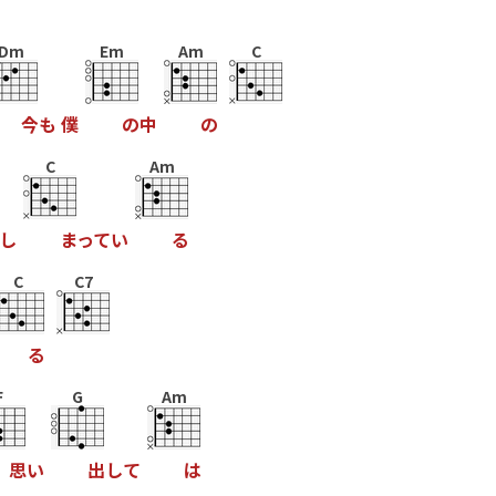
Dm
Em
Am
C
今
も
僕
の
中
の
C
Am
し
ま
っ
て
い
る
C
C7
る
F
G
Am
思
い
出
し
て
は