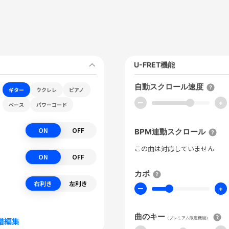
U-FRET機能
自動スクロール速度
ギター
ウクレレ
ピアノ
ー
+
ベース
パワーコード
ON
OFF
BPM連動スクロール
この曲は対応していません
ON
OFF
カポ
右利き
左利き
ー
+
曲のキー
（プレミアム限定機能）
譜編集