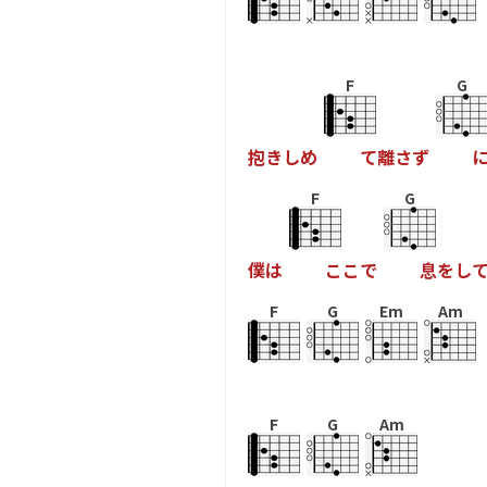
F
G
抱
き
し
め
て
離
さ
ず
F
G
僕
は
こ
こ
で
息
を
し
F
G
Em
Am
F
G
Am