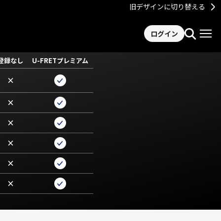
旧デザインに切り替える
ログイン
登録なし
U-FRETプレミアム
×
×
×
×
×
×