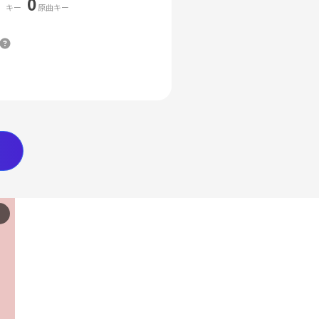
0
キー
原曲キー