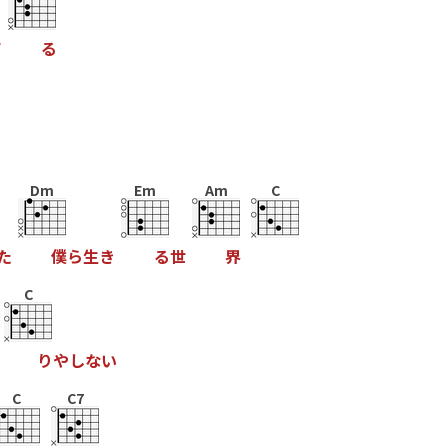
て
る
Dm
Em
Am
C
た
僕
ら
生
き
る
世
界
C
り
や
し
な
い
C
C7