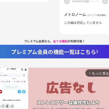
ー
+
メトロノーム
（プレミアム限定機能）
この曲は対応していません
プレミアム会員なら、
全ての機能
が利用可能！
プレミアム会員の機能一覧はこちら
もっと見る
arrow_forward_ios