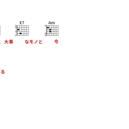
E7
Am
に
大
事
な
モ
ノ
と
今
て
る