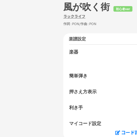
風が吹く街
初心者ver
ラックライフ
作詞 :
PON
/作曲 :
PON
楽譜設定
楽器
簡単弾き
押さえ方表示
利き手
マイコード設定
コード