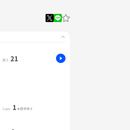
21
速さ
1
Capo
★簡単弾き