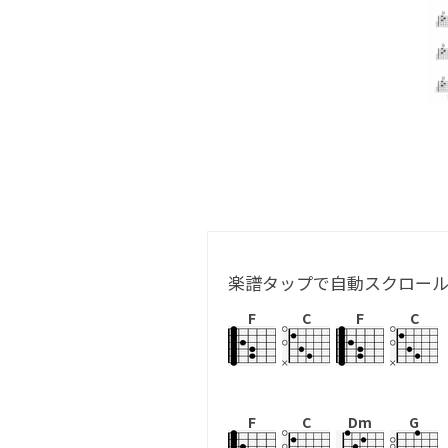
楽譜タップで自動スクロー
F
C
F
C
F
C
Dm
G