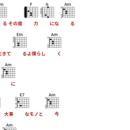
m
F
G
Am
る
そ
の
度
力
に
な
る
Em
Am
生
き
て
る
よ
僕
ら
し
く
Am
に
E7
Am
に
大
事
な
モ
ノ
と
今
Am