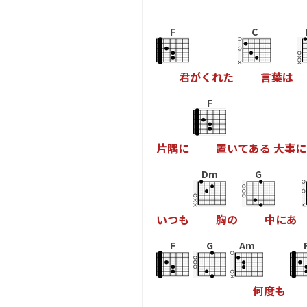
F
C
君
が
く
れ
た
言
葉
は
F
片
隅
に
置
い
て
あ
る
大
事
に
Dm
G
い
つ
も
胸
の
中
に
あ
F
G
Am
何
度
も