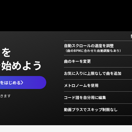
自動スクロールの速度を調整
」を
（曲のBPMに合わせた自動調整もあり）
で始めよう
曲のキーを変更
お気に入りに上限なしで曲を追加
ムをはじめる
メトロノームを使用
きます
コード譜を自分用に編集
動画プラスでスキップ制限なし