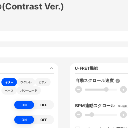
ntrast Ver.)
U-FRET機能
自動スクロール速度
ギター
ウクレレ
ピアノ
ー
+
ベース
パワーコード
ON
OFF
BPM連動スクロール
BPM連
ー
+
ON
OFF