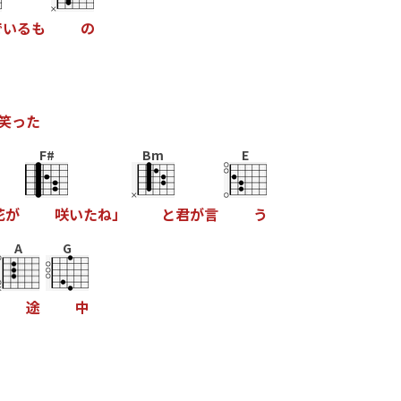
で
い
る
も
の
笑
っ
た
F#
Bm
E
花
が
咲
い
た
ね
」
と
君
が
言
う
A
G
途
中