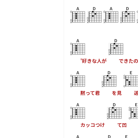
A
D
A
D
A
D
'
好
き
な
人
が
で
き
た
A
D
E
黙
っ
て
君
を
見
A
D
E
カ
ッ
コ
つ
け
て
凹
A
D
E