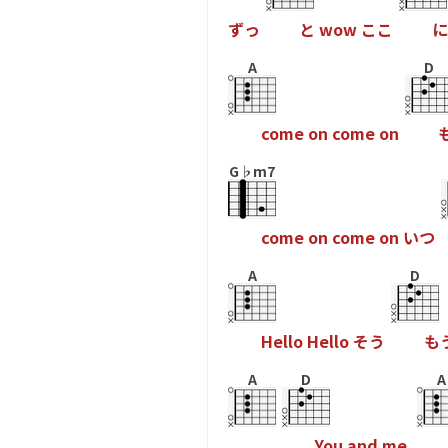
ず
っ
と
w
o
w
こ
こ
に
A
D
c
o
m
e
o
n
c
o
m
e
o
n
G♭m7
c
o
m
e
o
n
c
o
m
e
o
n
い
つ
A
D
H
e
l
l
o
H
e
l
l
o
そ
う
も
A
D
A
Y
o
u
a
n
d
m
e