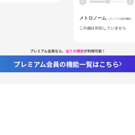
ー
+
メトロノーム
（プレミアム限定機能）
この曲は対応していません
プレミアム会員なら、
全ての機能
が利用可能！
プレミアム会員の機能一覧はこちら
Loaded
:
98.37%
/
nmute