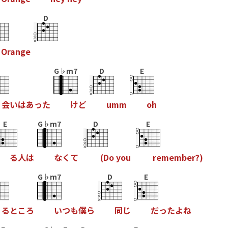
D
O
r
a
n
g
e
G♭m7
D
E
会
い
は
あ
っ
た
け
ど
u
m
m
o
h
E
G♭m7
D
E
る
人
は
な
く
て
(
D
o
y
o
u
r
e
m
e
m
b
e
r
?
)
G♭m7
D
E
る
と
こ
ろ
い
つ
も
僕
ら
同
じ
だ
っ
た
よ
ね