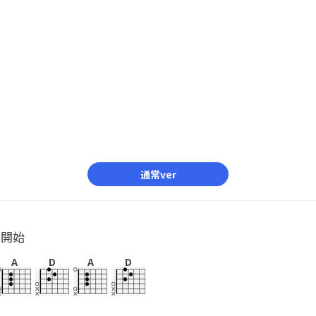
通常ver
ル開始
A
D
A
D