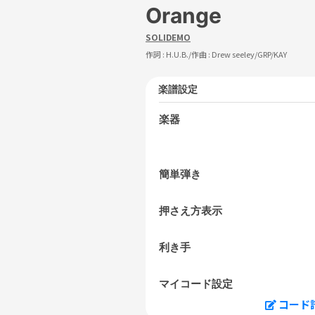
Orange
SOLIDEMO
作詞 :
H.U.B.
/作曲 :
Drew seeley/GRP/KAY
楽譜設定
楽器
簡単弾き
押さえ方表示
利き手
マイコード設定
コード