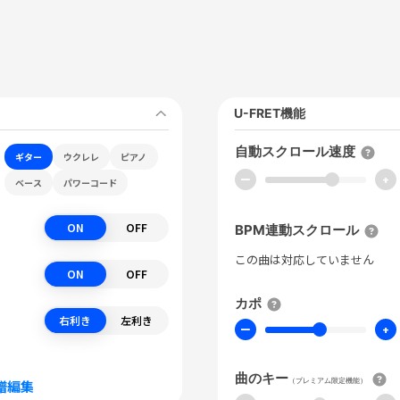
U-FRET機能
自動スクロール速度
ギター
ウクレレ
ピアノ
ー
+
ベース
パワーコード
ON
OFF
BPM連動スクロール
この曲は対応していません
ON
OFF
カポ
右利き
左利き
ー
+
曲のキー
（プレミアム限定機能）
譜編集