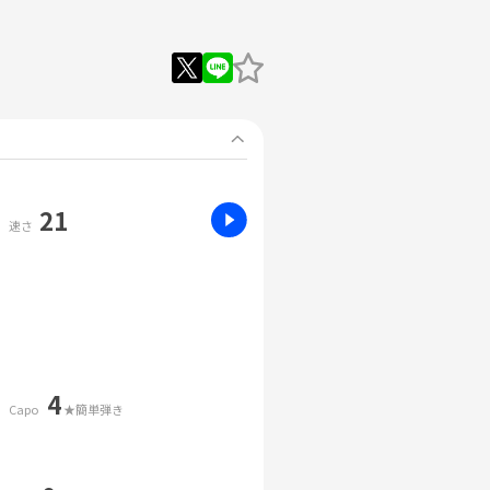
21
速さ
4
Capo
★簡単弾き