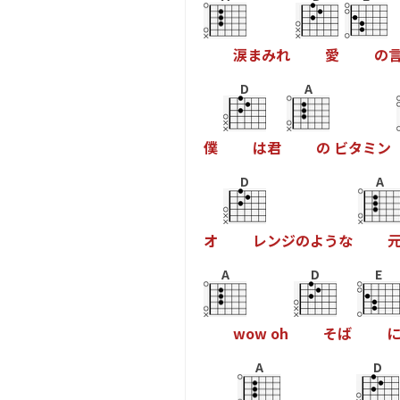
涙
ま
み
れ
愛
の
D
A
僕
は
君
の
ビ
タ
ミ
ン
D
A
オ
レ
ン
ジ
の
よ
う
な
A
D
E
w
o
w
o
h
そ
ば
A
D