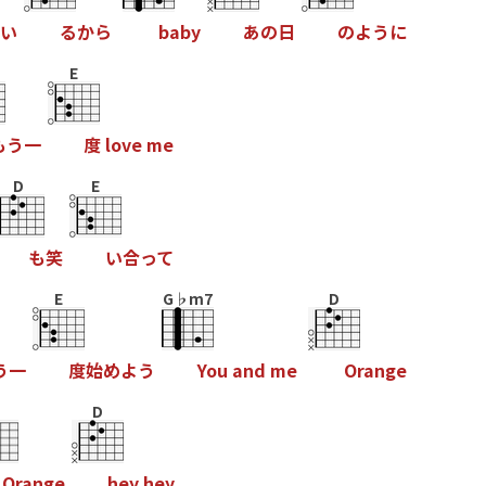
い
る
か
ら
b
a
b
y
あ
の
日
の
よ
う
に
E
も
う
一
度
l
o
v
e
m
e
D
E
も
笑
い
合
っ
て
E
G♭m7
D
う
一
度
始
め
よ
う
Y
o
u
a
n
d
m
e
O
r
a
n
g
e
D
O
r
a
n
g
e
h
e
y
h
e
y