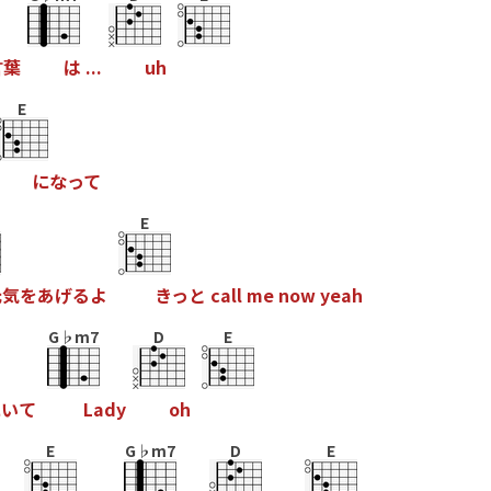
言
葉
は
.
.
.
u
h
E
に
な
っ
て
E
元
気
を
あ
げ
る
よ
き
っ
と
c
a
l
l
m
e
n
o
w
y
e
a
h
G♭m7
D
E
に
い
て
L
a
d
y
o
h
E
G♭m7
D
E