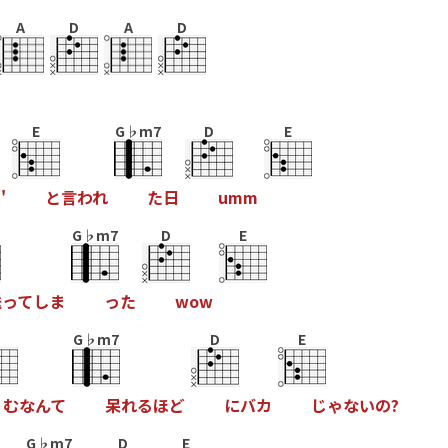
A
D
A
D
E
G♭m7
D
E
の
'
と
言
わ
れ
た
日
u
m
m
G♭m7
D
E
送
っ
て
し
ま
っ
た
w
o
w
G♭m7
D
E
む
な
ん
て
呆
れ
る
ほ
ど
に
バ
カ
じ
ゃ
な
い
の
?
G♭m7
D
E