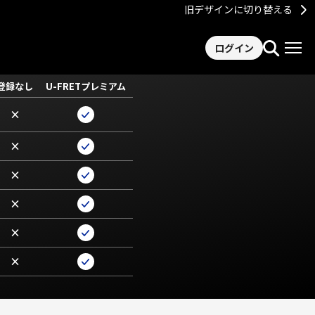
旧デザインに切り替える
ログイン
登録なし
U-FRETプレミアム
×
×
×
×
×
×