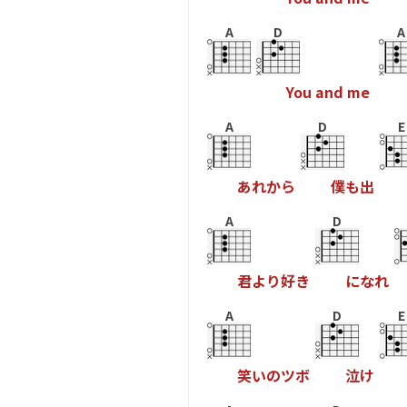
A
D
A
Y
o
u
a
n
d
m
e
A
D
E
あ
れ
か
ら
僕
も
出
A
D
君
よ
り
好
き
に
な
れ
A
D
E
笑
い
の
ツ
ボ
泣
け