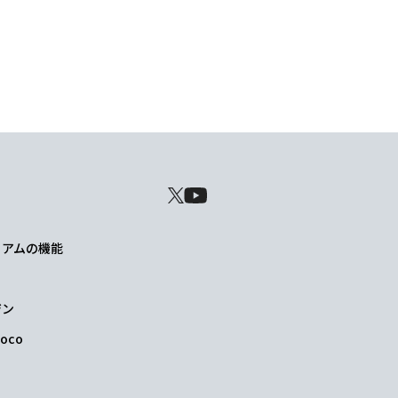
レミアムの機能
ジン
oco