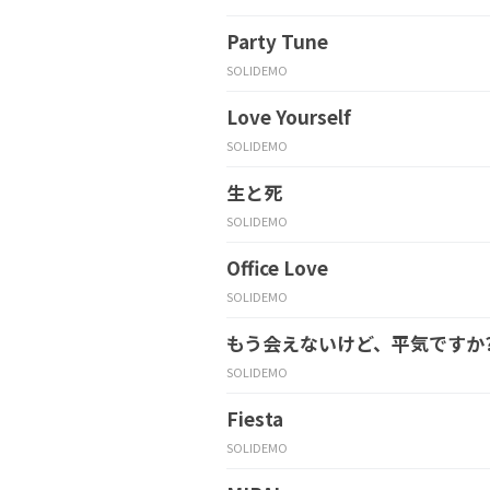
Party Tune
SOLIDEMO
Love Yourself
SOLIDEMO
生と死
SOLIDEMO
Office Love
SOLIDEMO
もう会えないけど、平気ですか?～O
SOLIDEMO
Fiesta
SOLIDEMO