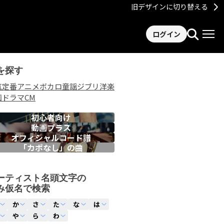
旧デザインに切り替える
ログイン
を探す
気
定番
アニメ
ボカロ
童謡
ジブリ
洋楽
画
ドラマ
CM
初心者向け
動画プラス
オフィシャルコード譜
「カポなし」の曲
ーティスト名頭文字の
み仮名で検索