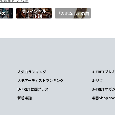
楽
映画
ドラマ
CM
オフィシャル
ラス
「カポなし」の曲
コード譜
人気曲ランキング
U-FRETプ
人気アーティストランキング
U-リク
U-FRET動画プラス
U-FRETマガ
新着楽譜
楽器Shop soc