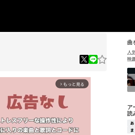
曲
人
映
もっと見る
arrow_forward_ios
ア
読