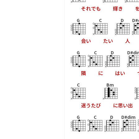
そ
れ
で
も
輝
き
G
C
D
D#
会
い
た
い
人
G
C
D
D#di
隣
に
は
い
C
Bm
迷
う
た
び
に
思
い
出
G
C
D
D#dim