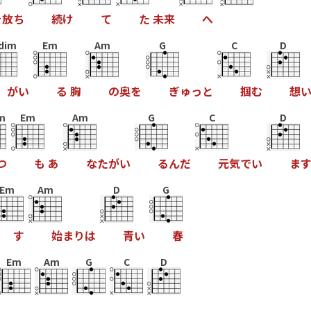
を
放
ち
続
け
て
た
未
来
へ
dim
Em
Am
G
C
D
が
い
る
胸
の
奥
を
ぎ
ゅ
っ
と
掴
む
想
m
Em
Am
G
C
D
つ
も
あ
な
た
が
い
る
ん
だ
元
気
で
い
ま
Em
Am
D
G
す
始
ま
り
は
青
い
春
Em
Am
G
C
D