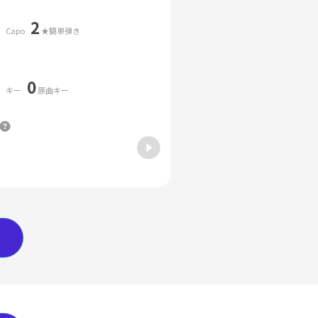
2
Capo
★簡単弾き
0
キー
原曲キー