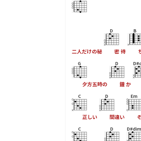
D
B
二
人
だ
け
の
秘
密
待
G
D
D#
夕
方
五
時
の
鐘
か
C
D
Em
正
し
い
間
違
い
C
D
D#di