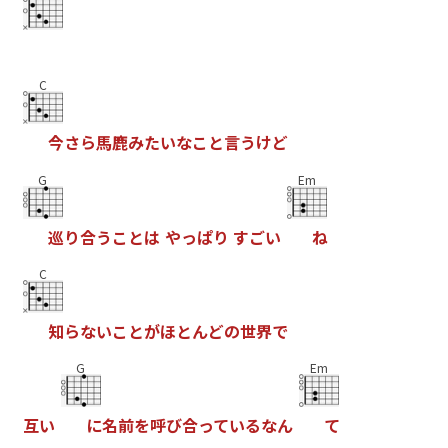
C
今
さ
ら
馬
鹿
み
た
い
な
こ
と
言
う
け
ど
G
Em
巡
り
合
う
こ
と
は
や
っ
ぱ
り
す
ご
い
ね
C
知
ら
な
い
こ
と
が
ほ
と
ん
ど
の
世
界
で
G
Em
互
い
に
名
前
を
呼
び
合
っ
て
い
る
な
ん
て