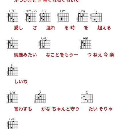
が
つ
い
た
と
き
怖
く
な
る
く
ら
い
だ
C/G
F#m7-5
B7
Em
Dm
G
愛
し
さ
溢
れ
る
時
を
超
え
る
C
G/B
Am
馬
鹿
み
た
い
な
こ
と
を
も
う
一
つ
ね
え
今
楽
D
し
い
な
Em
D
C
言
わ
ず
も
が
な
ち
ゃ
ん
と
守
り
た
い
そ
り
ゃ
G/B