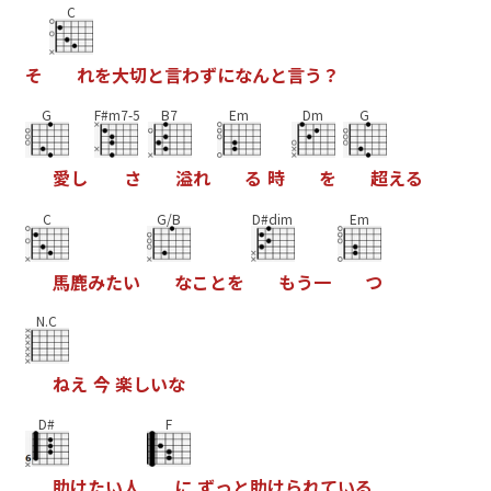
C
そ
れ
を
大
切
と
言
わ
ず
に
な
ん
と
言
う
？
G
F#m7-5
B7
Em
Dm
G
愛
し
さ
溢
れ
る
時
を
超
え
る
C
G/B
D#dim
Em
馬
鹿
み
た
い
な
こ
と
を
も
う
一
つ
N.C
ね
え
今
楽
し
い
な
D#
F
助
け
た
い
人
に
ず
っ
と
助
け
ら
れ
て
い
る