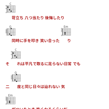
C
苛
立
ち
八
つ
当
た
り
後
悔
し
た
り
G
Em
同
時
に
手
を
叩
き
笑
い
合
っ
た
り
C
そ
れ
は
平
凡
で
取
る
に
足
ら
な
い
日
常
で
も
G
二
度
と
同
じ
日
々
は
辿
れ
な
い
気
Em