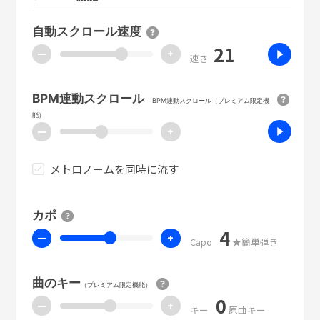
自動スクロール速度
21
ー
+
速さ
BPM連動スクロール
BPM連動スクロール（プレミアム限定機
能）
ー
+
メトロノームを同時に流す
カポ
4
ー
+
Capo
★簡単弾き
曲のキー
（プレミアム限定機能）
0
ー
+
キー
原曲キー