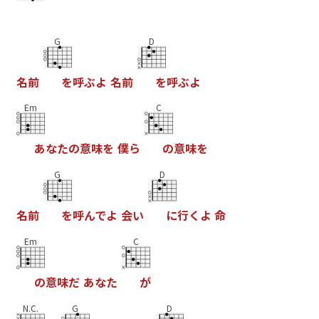
G
D
名
前
を
呼
ぶ
よ
名
前
を
呼
ぶ
よ
Em
C
あ
な
た
の
意
味
を
僕
ら
の
意
味
を
G
D
名
前
を
呼
ん
で
よ
会
い
に
行
く
よ
命
Em
C
の
意
味
だ
あ
な
た
が
N.C.
G
D