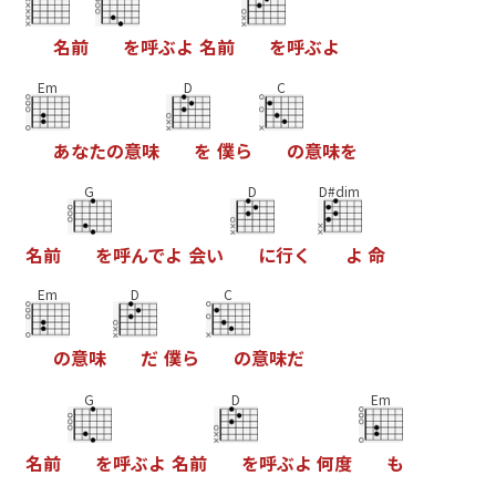
名
前
を
呼
ぶ
よ
名
前
を
呼
ぶ
よ
Em
D
C
あ
な
た
の
意
味
を
僕
ら
の
意
味
を
G
D
D#dim
名
前
を
呼
ん
で
よ
会
い
に
行
く
よ
命
Em
D
C
の
意
味
だ
僕
ら
の
意
味
だ
G
D
Em
名
前
を
呼
ぶ
よ
名
前
を
呼
ぶ
よ
何
度
も