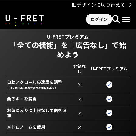
旧デザインに切り替える
ログイン
U-FRETプレミアム
「全ての機能」を
「広告なし」で始
めよう
登録な
U-FRETプレミアム
し
自動スクロールの速度を調整
×
（曲のBPMに合わせた自動調整もあり）
曲のキーを変更
×
お気に入りに上限なしで曲を追
×
加
メトロノームを使用
×