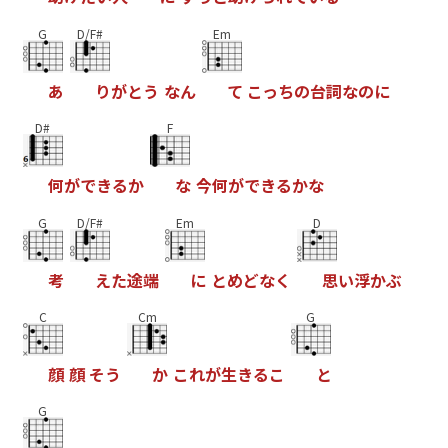
G
D/F#
Em
あ
り
が
と
う
な
ん
て
こ
っ
ち
の
台
詞
な
の
に
D#
F
何
が
で
き
る
か
な
今
何
が
で
き
る
か
な
G
D/F#
Em
D
考
え
た
途
端
に
と
め
ど
な
く
思
い
浮
か
ぶ
C
Cm
G
顔
顔
そ
う
か
こ
れ
が
生
き
る
こ
と
G