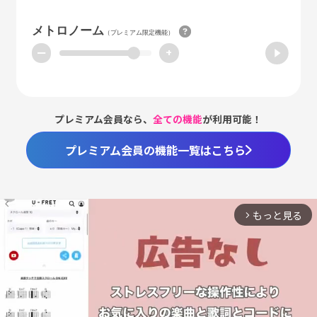
メトロノーム
（プレミアム限定機能）
ー
+
プレミアム会員なら、
全ての機能
が利用可能！
プレミアム会員の機能一覧はこちら
もっと見る
arrow_forward_ios