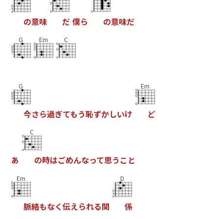
の
意
味
だ
僕
ら
の
意
味
だ
G
Em
C
G
Em
今
さ
ら
過
ぎ
て
も
う
恥
ず
か
し
い
け
ど
C
あ
の
時
は
ご
め
ん
な
っ
て
思
う
こ
と
Em
D
脈
絡
も
な
く
伝
え
ら
れ
る
関
係