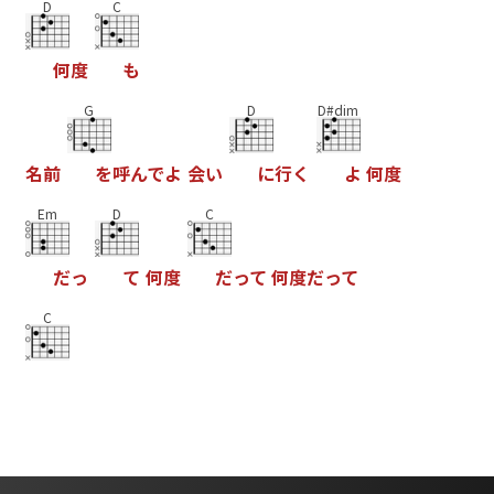
D
C
何
度
も
G
D
D#dim
名
前
を
呼
ん
で
よ
会
い
に
行
く
よ
何
度
Em
D
C
だ
っ
て
何
度
だ
っ
て
何
度
だ
っ
て
C