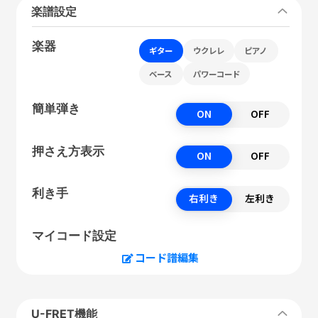
楽譜設定
楽器
ギター
ウクレレ
ピアノ
ベース
パワーコード
簡単弾き
ON
OFF
押さえ方表示
ON
OFF
利き手
右利き
左利き
マイコード設定
コード譜編集
U-FRET機能