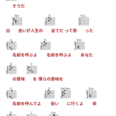
そ
う
だ
Am
D
N.C.
出
会
い
が
人
生
の
全
て
だ
っ
て
思
っ
た
G
D
Em
名
前
を
呼
ぶ
よ
名
前
を
呼
ぶ
よ
あ
な
た
D
C
の
意
味
を
僕
ら
の
意
味
を
G
D
D#dim
Em
名
前
を
呼
ん
で
よ
会
い
に
行
く
よ
命
D
C
Cm