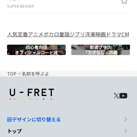
SUPER BEAVER
人気
定番
アニメ
ボカロ
童謡
ジブリ
洋楽
映画
ドラマ
CM
初心者向け
動画プラス
オフィシャル
コード譜
「カポなし」の曲
TOP
名前を呼ぶよ
旧デザインに切り替える
トップ