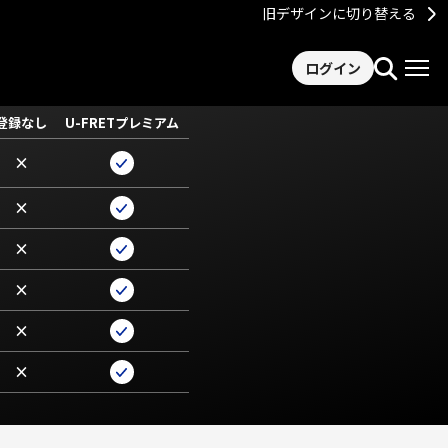
旧デザインに切り替える
ログイン
登録なし
U-FRETプレミアム
×
×
×
×
×
×