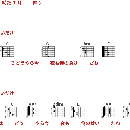
時
だ
け
耳
障
り
愛
い
だ
け
C
G
Am
F
で
ど
う
や
ら
今
夜
も
俺
の
負
け
だ
ね
愛
い
だ
け
C
A#7
Bdim
E
A#
は
ど
う
や
ら
今
夜
も
俺
の
せ
い
だ
ね