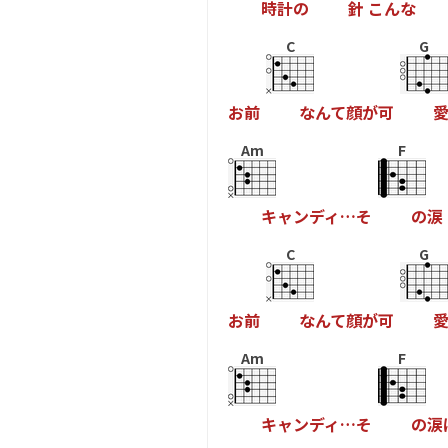
時
計
の
針
こ
ん
な
C
G
お
前
な
ん
て
顔
が
可
Am
F
キ
ャ
ン
デ
ィ
…
そ
の
涙
C
G
お
前
な
ん
て
顔
が
可
Am
F
キ
ャ
ン
デ
ィ
…
そ
の
涙