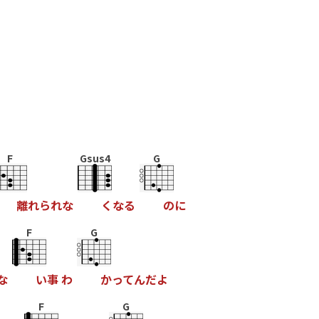
F
Gsus4
G
離
れ
ら
れ
な
く
な
る
の
に
F
G
な
い
事
わ
か
っ
て
ん
だ
よ
F
G