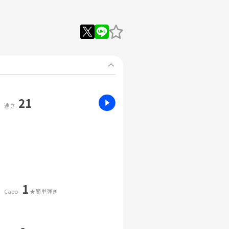
21
速さ
1
Capo
★簡単弾き