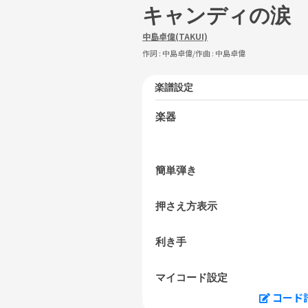
キャンディの涙
中島卓偉(TAKUI)
作詞 :
中島卓偉
/作曲 :
中島卓偉
楽譜設定
楽器
簡単弾き
押さえ方表示
利き手
マイコード設定
コード