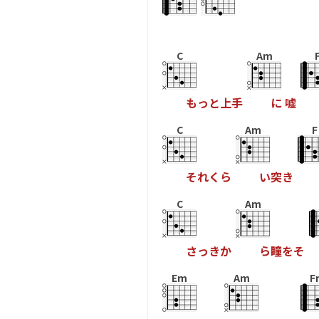
C
Am
も
っ
と
上
手
に
嘘
C
Am
F
そ
れ
く
ら
い
突
き
C
Am
さ
っ
き
か
ら
瞳
を
そ
Em
Am
F