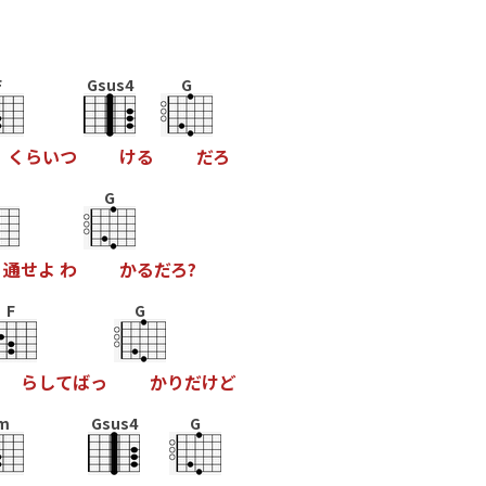
F
Gsus4
G
く
ら
い
つ
け
る
だ
ろ
G
通
せ
よ
わ
か
る
だ
ろ
?
F
G
ら
し
て
ば
っ
か
り
だ
け
ど
m
Gsus4
G