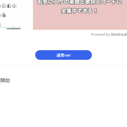
Powered by 
GliaStud
Mute
通常ver
ル開始