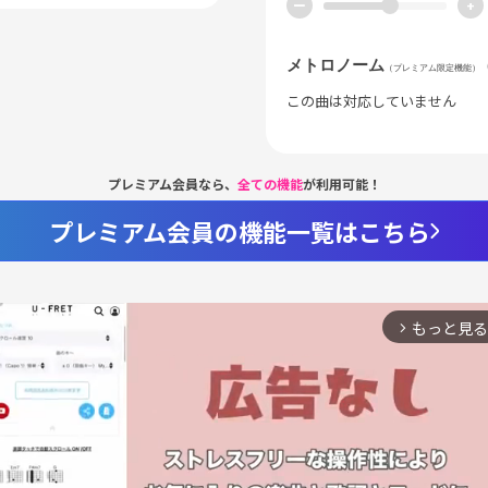
ー
+
メトロノーム
（プレミアム限定機能）
この曲は対応していません
プレミアム会員なら、
全ての機能
が利用可能！
プレミアム会員の機能一覧はこちら
もっと見る
arrow_forward_ios