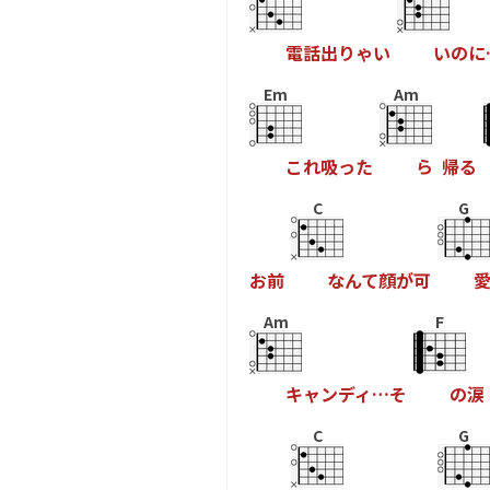
電
話
出
り
ゃ
い
い
の
に
Em
Am
こ
れ
吸
っ
た
ら
帰
る
C
G
お
前
な
ん
て
顔
が
可
Am
F
キ
ャ
ン
デ
ィ
…
そ
の
涙
C
G