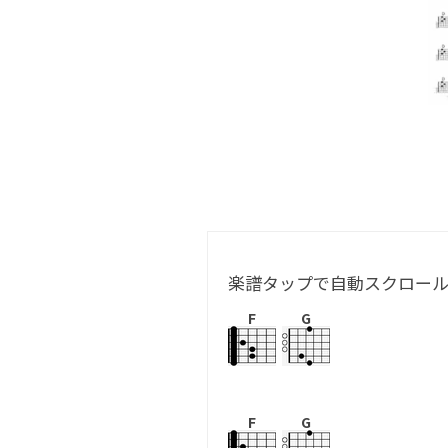
楽譜タップで自動スクロー
F
G
F
G