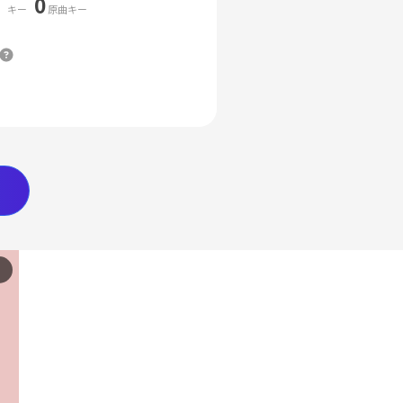
0
キー
原曲キー