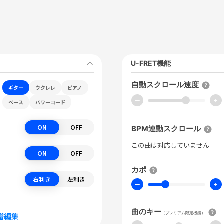
U-FRET機能
自動スクロール速度
ギター
ウクレレ
ピアノ
ー
+
ベース
パワーコード
ON
OFF
BPM連動スクロール
この曲は対応していません
ON
OFF
カポ
右利き
左利き
ー
+
曲のキー
（プレミアム限定機能）
譜編集