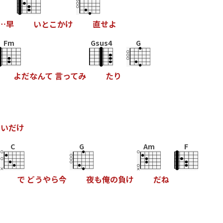
…
早
い
と
こ
か
け
直
せ
よ
Fm
Gsus4
G
よ
だ
な
ん
て
言
っ
て
み
た
り
愛
い
だ
け
C
G
Am
F
で
ど
う
や
ら
今
夜
も
俺
の
負
け
だ
ね