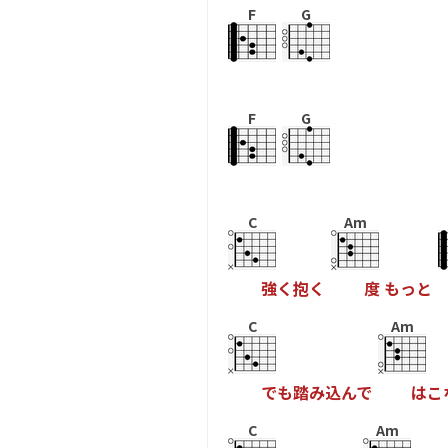
F
G
F
G
C
Am
強
く
抱
く
度
も
っ
と
C
Am
で
も
踏
み
込
ん
で
は
こ
C
Am