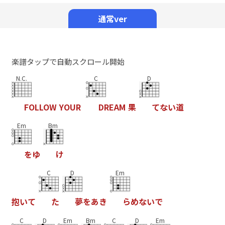
Mute
通常ver
楽譜タップで自動スクロール開始
N.C.
C
D
F
O
L
L
O
W
Y
O
U
R
D
R
E
A
M
果
て
な
い
道
Em
Bm
を
ゆ
け
C
D
Em
抱
い
て
た
夢
を
あ
き
ら
め
な
い
で
C
D
Em
Bm
C
D
Em