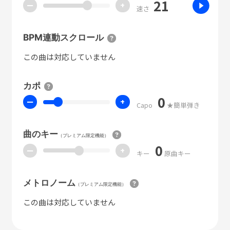
21
ー
+
速さ
BPM連動スクロール
この曲は対応していません
カポ
0
ー
+
Capo
★簡単弾き
曲のキー
（プレミアム限定機能）
0
ー
+
キー
原曲キー
メトロノーム
（プレミアム限定機能）
この曲は対応していません