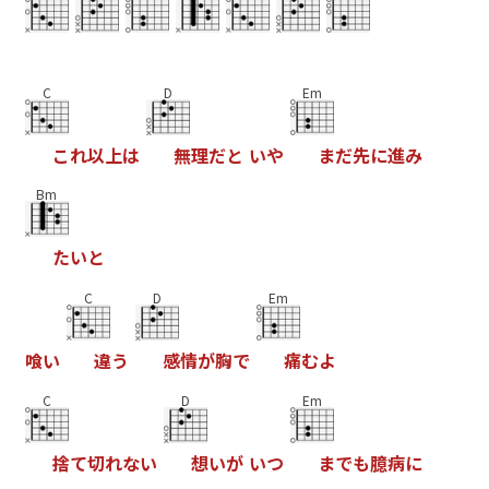
C
D
Em
こ
れ
以
上
は
無
理
だ
と
い
や
ま
だ
先
に
進
み
Bm
た
い
と
C
D
Em
喰
い
違
う
感
情
が
胸
で
痛
む
よ
C
D
Em
捨
て
切
れ
な
い
想
い
が
い
つ
ま
で
も
臆
病
に