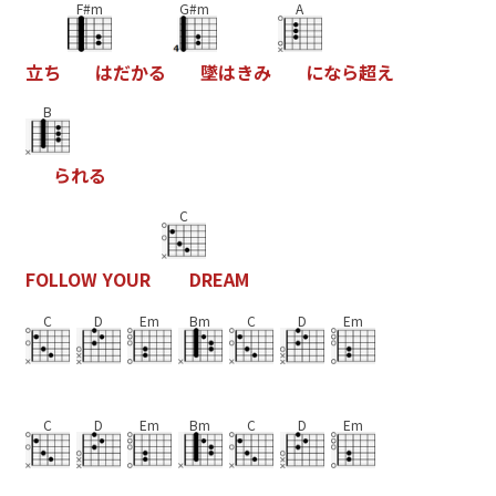
F#m
G#m
A
立
ち
は
だ
か
る
墜
は
き
み
に
な
ら
超
え
B
ら
れ
る
C
F
O
L
L
O
W
Y
O
U
R
D
R
E
A
M
C
D
Em
Bm
C
D
Em
C
D
Em
Bm
C
D
Em