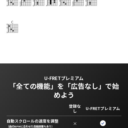
C
U-FRETプレミアム
「全ての機能」を
「広告なし」で始
めよう
登録な
U-FRETプレミアム
し
自動スクロールの速度を調整
×
（曲のBPMに合わせた自動調整もあり）