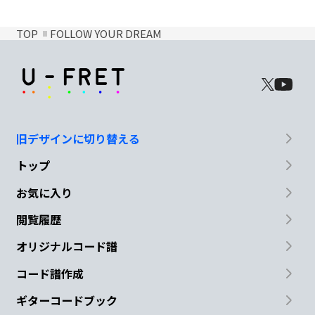
TOP
FOLLOW YOUR DREAM
旧デザインに切り替える
トップ
お気に入り
閲覧履歴
オリジナルコード譜
コード譜作成
ギターコードブック