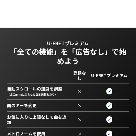
U-FRETプレミアム
「全ての機能」を
「広告なし」で始
めよう
登録な
U-FRETプレミアム
し
自動スクロールの速度を調整
×
（曲のBPMに合わせた自動調整もあり）
曲のキーを変更
×
お気に入りに上限なしで曲を追
×
加
メトロノームを使用
×