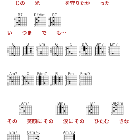
じ
の
光
を
守
り
た
か
っ
た
B7
D#dim
B7
い
つ
ま
で
も
…
G
B
Em
G
C
D/C
Bm7
Em7
Am7
C
F#m7
B
Em
Em/D
Am7
Bm7
B7
D#dim
そ
の
笑
顔
に
そ
の
涙
に
そ
の
ひ
た
む
き
な
Em7
C#m7-5
Am7/D