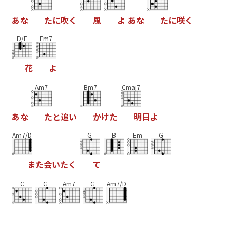
あ
な
た
に
吹
く
風
よ
あ
な
た
に
咲
く
D/E
Em7
花
よ
Am7
Bm7
Cmaj7
あ
な
た
と
追
い
か
け
た
明
日
よ
Am7/D
G
B
Em
G
ま
た
会
い
た
く
て
C
G
Am7
G
Am7/D