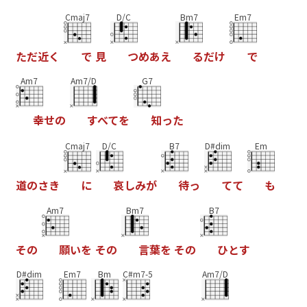
Cmaj7
D/C
Bm7
Em7
た
だ
近
く
で
見
つ
め
あ
え
る
だ
け
で
Am7
Am7/D
G7
幸
せ
の
す
べ
て
を
知
っ
た
Cmaj7
D/C
B7
D#dim
Em
道
の
さ
き
に
哀
し
み
が
待
っ
て
て
も
Am7
Bm7
B7
そ
の
願
い
を
そ
の
言
葉
を
そ
の
ひ
と
す
D#dim
Em7
Bm
C#m7-5
Am7/D