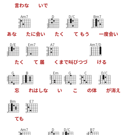
言
わ
な
い
で
Am7
D
D/C
Bm7
あ
な
た
に
会
い
た
く
て
も
う
一
度
会
い
D/E
Em7
A7
Am7/D
た
く
て
届
く
ま
で
叫
び
つ
づ
け
る
G
B
Em
G
C
D/C
忘
れ
は
し
な
い
こ
の
体
が
消
え
Bm
E7
て
も
Am7
D
D/C
B7