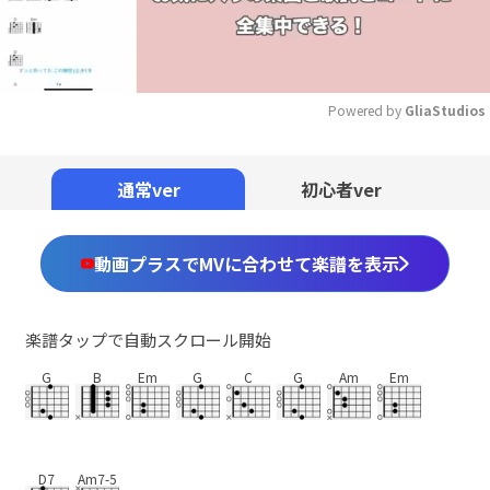
Powered by 
GliaStudios
Mute
通常ver
初心者ver
動画プラスでMVに合わせて楽譜を表示
楽譜タップで自動スクロール開始
G
B
Em
G
C
G
Am
Em
D7
Am7-5