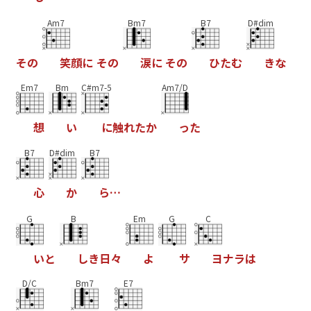
Am7
Bm7
B7
D#dim
そ
の
笑
顔
に
そ
の
涙
に
そ
の
ひ
た
む
き
な
Em7
Bm
C#m7-5
Am7/D
想
い
に
触
れ
た
か
っ
た
B7
D#dim
B7
心
か
ら
…
G
B
Em
G
C
い
と
し
き
日
々
よ
サ
ヨ
ナ
ラ
は
D/C
Bm7
E7