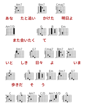
Am7
Bm7
Cmaj7
あ
な
た
と
追
い
か
け
た
明
日
よ
Am7/D
G
B
Em
ま
た
会
い
た
く
て
Dm7
G7
Cmaj7
Bm7
Am7
い
と
し
き
日
々
よ
い
ま
D
G
B
Em
Dm7
G7
歩
き
だ
そ
う
C
G
Am7
C/D
Am7-5/D
G