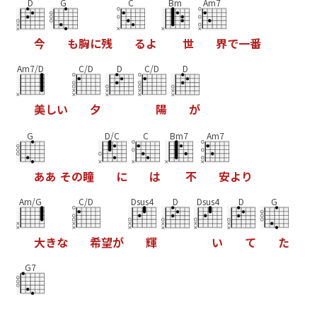
D
G
C
Bm
Am7
今
も
胸
に
残
る
よ
世
界
で
一
番
Am7/D
C/D
D
C/D
D
美
し
い
夕
陽
が
G
D/C
C
Bm7
Am7
あ
あ
そ
の
瞳
に
は
不
安
よ
り
Am/G
C/D
Dsus4
D
Dsus4
D
G
大
き
な
希
望
が
輝
い
て
た
G7