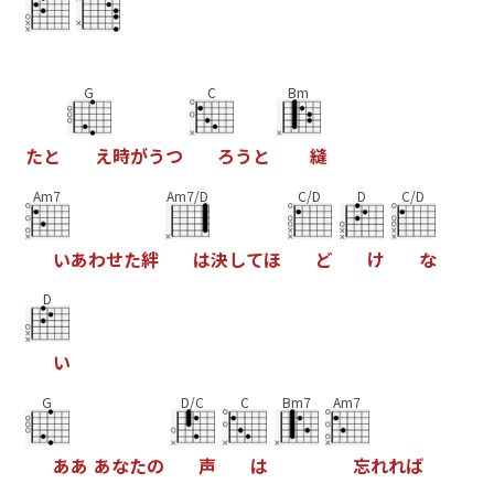
G
C
Bm
た
と
え
時
が
う
つ
ろ
う
と
縫
Am7
Am7/D
C/D
D
C/D
い
あ
わ
せ
た
絆
は
決
し
て
ほ
ど
け
な
D
い
G
D/C
C
Bm7
Am7
あ
あ
あ
な
た
の
声
は
忘
れ
れ
ば