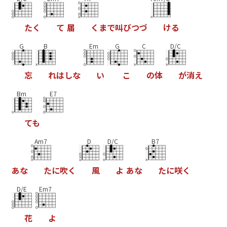
た
く
て
届
く
ま
で
叫
び
つ
づ
け
る
G
B
Em
G
C
D/C
忘
れ
は
し
な
い
こ
の
体
が
消
え
Bm
E7
て
も
Am7
D
D/C
B7
あ
な
た
に
吹
く
風
よ
あ
な
た
に
咲
く
D/E
Em7
花
よ