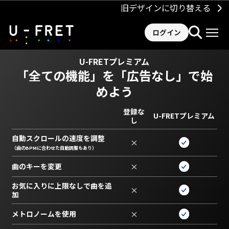
旧デザインに切り替える
ログイン
U-FRETプレミアム
「全ての機能」を
「広告なし」で始
めよう
登録な
U-FRETプレミアム
し
自動スクロールの速度を調整
×
（曲のBPMに合わせた自動調整もあり）
曲のキーを変更
×
お気に入りに上限なしで曲を追
×
加
メトロノームを使用
×