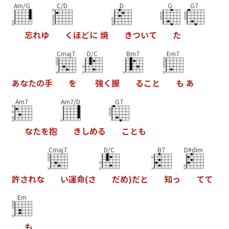
Am/G
C/D
D
G
G7
忘
れ
ゆ
く
ほ
ど
に
焼
き
つ
い
て
た
Cmaj7
D/C
Bm7
Em7
あ
な
た
の
手
を
強
く
握
る
こ
と
も
あ
Am7
Am7/D
G7
な
た
を
抱
き
し
め
る
こ
と
も
Cmaj7
D/C
B7
D#dim
許
さ
れ
な
い
運
命
(
さ
だ
め
)
だ
と
知
っ
て
て
Em
も