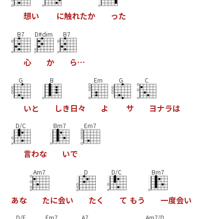
想
い
に
触
れ
た
か
っ
た
B7
D#dim
B7
心
か
ら
…
G
B
Em
G
C
い
と
し
き
日
々
よ
サ
ヨ
ナ
ラ
は
D/C
Bm7
Em7
言
わ
な
い
で
Am7
D
D/C
Bm7
あ
な
た
に
会
い
た
く
て
も
う
一
度
会
い
D/E
Em7
A7
Am7/D