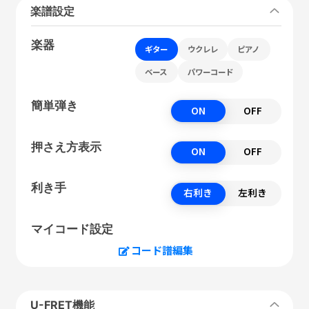
楽譜設定
楽器
ギター
ウクレレ
ピアノ
ベース
パワーコード
簡単弾き
ON
OFF
押さえ方表示
ON
OFF
利き手
右利き
左利き
マイコード設定
コード譜編集
U-FRET機能