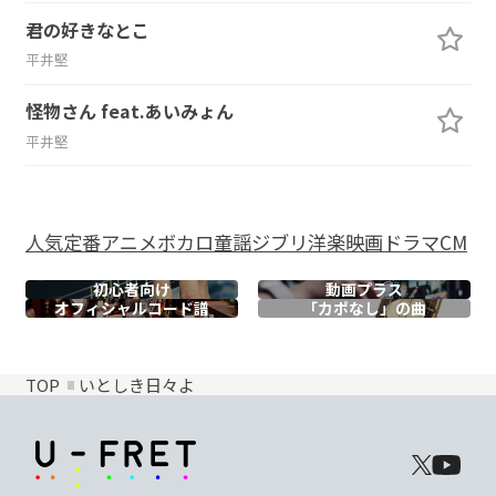
君の好きなとこ
平井堅
怪物さん feat.あいみょん
平井堅
人気
定番
アニメ
ボカロ
童謡
ジブリ
洋楽
映画
ドラマ
CM
初心者向け
動画プラス
オフィシャル
コード譜
「カポなし」の曲
TOP
いとしき日々よ