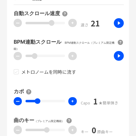
自動スクロール速度
21
ー
+
速さ
BPM連動スクロール
BPM連動スクロール（プレミアム限定機
能）
ー
+
メトロノームを同時に流す
カポ
1
ー
+
Capo
★簡単弾き
曲のキー
（プレミアム限定機能）
0
ー
+
キー
原曲キー