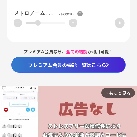
メトロノーム
（プレミアム限定機能）
ー
+
プレミアム会員なら、
全ての機能
が利用可能！
プレミアム会員の機能一覧はこちら
もっと見る
arrow_forward_ios