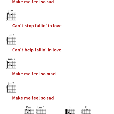
M
a
k
e
m
e
f
e
e
l
s
o
s
a
d
Dm
C
a
n
'
t
s
t
o
p
f
a
l
l
i
n
'
i
n
l
o
v
e
Em7
C
a
n
'
t
h
e
l
p
f
a
l
l
i
n
'
i
n
l
o
v
e
Fmaj7
M
a
k
e
m
e
f
e
e
l
s
o
m
a
d
Em7
M
a
k
e
m
e
f
e
e
l
s
o
s
a
d
Dm
Em7
F
G