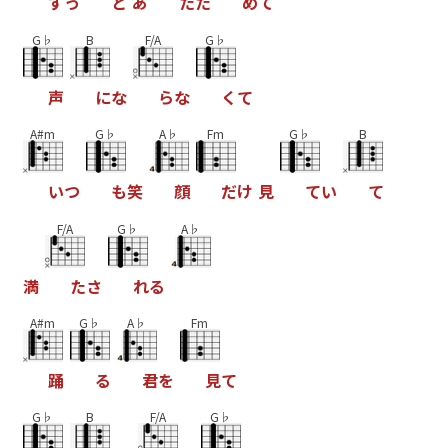
ず
っ
と
あ
た
た
め
て
G♭
B
F/A
G♭
声
に
な
ら
な
く
て
A#m
G♭
A♭
Fm
G♭
B
い
つ
も
笑
顔
だ
け
見
て
い
て
F/A
G♭
A♭
満
た
さ
れ
る
A#m
G♭
A♭
Fm
踊
る
君
を
見
て
G♭
B
F/A
G♭