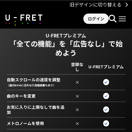
旧デザインに切り替える
ログイン
U-FRETプレミアム
「全ての機能」を
「広告なし」で始
めよう
登録な
U-FRETプレミアム
し
自動スクロールの速度を調整
×
（曲のBPMに合わせた自動調整もあり）
曲のキーを変更
×
お気に入りに上限なしで曲を追
×
加
メトロノームを使用
×