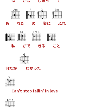
恋
が
は
じ
ま
っ
て
Am
F
G
Em
あ
な
た
の
髪
に
ふ
れ
F
A#
E/A♭
F
私
が
で
き
る
こ
と
G
何
だ
か
わ
か
っ
た
Dm
C
a
n
'
t
s
t
o
p
f
a
l
l
i
n
'
i
n
l
o
v
e
Em7