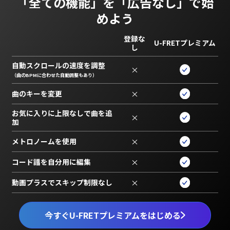
「全ての機能」を
「広告なし」で始
めよう
登録な
U-FRETプレミアム
し
自動スクロールの速度を調整
×
（曲のBPMに合わせた自動調整もあり）
曲のキーを変更
×
お気に入りに上限なしで曲を追
×
加
メトロノームを使用
×
コード譜を自分用に編集
×
動画プラスでスキップ制限なし
×
今すぐU-FRETプレミアムをはじめる