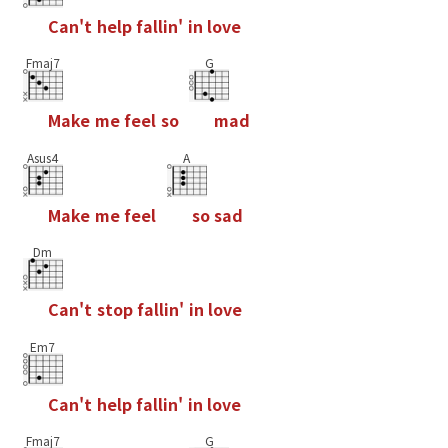
C
a
n
'
t
h
e
l
p
f
a
l
l
i
n
'
i
n
l
o
v
e
Fmaj7
G
M
a
k
e
m
e
f
e
e
l
s
o
m
a
d
Asus4
A
M
a
k
e
m
e
f
e
e
l
s
o
s
a
d
Dm
C
a
n
'
t
s
t
o
p
f
a
l
l
i
n
'
i
n
l
o
v
e
Em7
C
a
n
'
t
h
e
l
p
f
a
l
l
i
n
'
i
n
l
o
v
e
Fmaj7
G