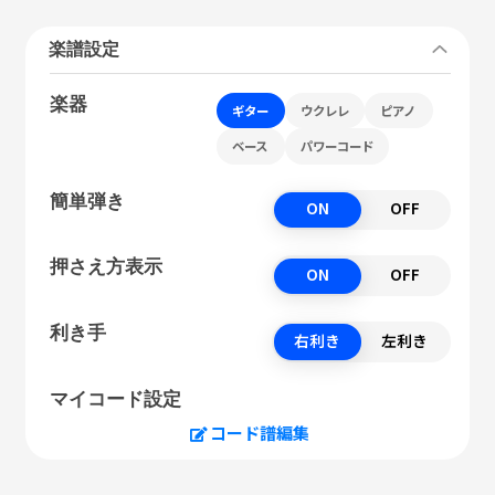
楽譜設定
楽器
ギター
ウクレレ
ピアノ
ベース
パワーコード
簡単弾き
ON
OFF
押さえ方表示
ON
OFF
利き手
右利き
左利き
マイコード設定
コード譜編集