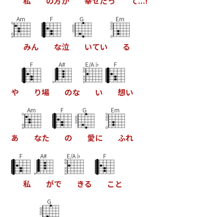
私
の
方
が
幸
せ
だ
っ
て
.
.
.
!
Am
F
G
Em
み
ん
な
泣
い
て
い
る
F
A#
E/A♭
F
や
り
場
の
な
い
想
い
Am
F
G
Em
あ
な
た
の
愛
に
ふ
れ
F
A#
E/A♭
F
私
が
で
き
る
こ
と
G