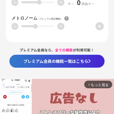
0
ー
+
キー
原曲キー
メトロノーム
（プレミアム限定機能）
ー
+
プレミアム会員なら、
全ての機能
が利用可能！
プレミアム会員の機能一覧はこちら
もっと見る
arrow_forward_ios