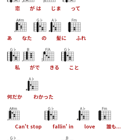
恋
が
は
じ
ま
っ
て
A#m
G♭
A♭
Fm
あ
な
た
の
髪
に
ふ
れ
G♭
B
F/A
G♭
私
が
で
き
る
こ
と
A♭
何
だ
か
わ
か
っ
た
A#m
G♭
A♭
Fm
C
a
n
'
t
s
t
o
p
f
a
l
l
i
n
'
i
n
l
o
v
e
誰
も
.
.
.
G♭
B