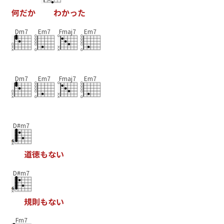
何
だ
か
わ
か
っ
た
Dm7
Em7
Fmaj7
Em7
Dm7
Em7
Fmaj7
Em7
D#m7
道
徳
も
な
い
D#m7
規
則
も
な
い
Fm7