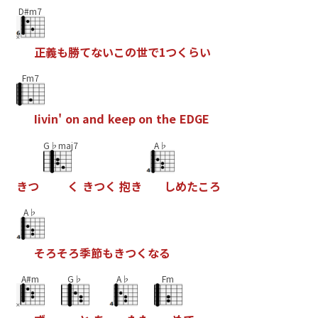
D#m7
正
義
も
勝
て
な
い
こ
の
世
で
1
つ
く
ら
い
Fm7
I
i
v
i
n
'
o
n
a
n
d
k
e
e
p
o
n
t
h
e
E
D
G
E
G♭maj7
A♭
き
つ
く
き
つ
く
抱
き
し
め
た
こ
ろ
A♭
そ
ろ
そ
ろ
季
節
も
き
つ
く
な
る
A#m
G♭
A♭
Fm