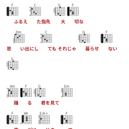
F
C
G
F
ふ
る
え
た
指
先
大
切
な
Dm
C
G
F
思
い
出
に
し
て
も
そ
れ
じ
ゃ
暮
ら
せ
な
い
G
Am
F
G
Em
踊
る
君
を
見
て
F
A#
E/A♭
F