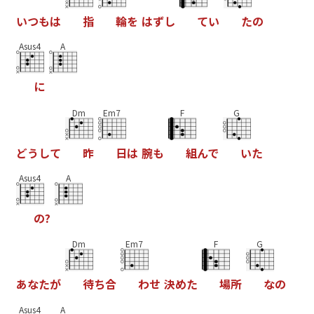
い
つ
も
は
指
輪
を
は
ず
し
て
い
た
の
Asus4
A
に
Dm
Em7
F
G
ど
う
し
て
昨
日
は
腕
も
組
ん
で
い
た
Asus4
A
の
?
Dm
Em7
F
G
あ
な
た
が
待
ち
合
わ
せ
決
め
た
場
所
な
の
Asus4
A