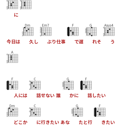
に
Dm
Em7
F
G
Asus4
今
日
は
久
し
ぶ
り
仕
事
で
遅
れ
そ
う
A
F
C
G
F
人
に
は
話
せ
な
い
誰
か
に
話
し
た
い
Dm
C
G
F
ど
こ
か
に
行
き
た
い
あ
な
た
と
行
き
た
い