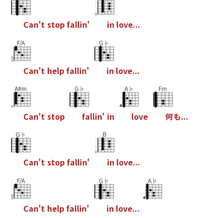
C
a
n
'
t
s
t
o
p
f
a
l
l
i
n
'
i
n
l
o
v
e
.
.
.
F/A
G♭
C
a
n
'
t
h
e
l
p
f
a
l
l
i
n
'
i
n
l
o
v
e
.
.
.
A#m
G♭
A♭
Fm
C
a
n
'
t
s
t
o
p
f
a
l
l
i
n
'
i
n
l
o
v
e
何
も
.
.
.
G♭
B
C
a
n
'
t
s
t
o
p
f
a
l
l
i
n
'
i
n
l
o
v
e
.
.
.
F/A
G♭
A♭
C
a
n
'
t
h
e
l
p
f
a
l
l
i
n
'
i
n
l
o
v
e
.
.
.