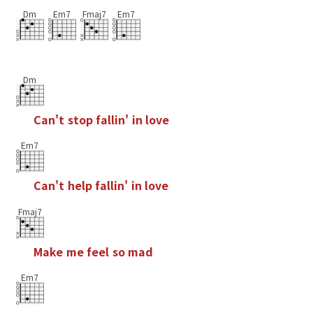
Dm
Em7
Fmaj7
Em7
Dm
C
a
n
'
t
s
t
o
p
f
a
l
l
i
n
'
i
n
l
o
v
e
Em7
C
a
n
'
t
h
e
l
p
f
a
l
l
i
n
'
i
n
l
o
v
e
Fmaj7
M
a
k
e
m
e
f
e
e
l
s
o
m
a
d
Em7