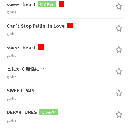
sweet heart
初心者ver
globe
Can't Stop Fallin' in Love
globe
sweet heart
globe
とにかく無性に…
globe
SWEET PAIN
globe
DEPARTURES
初心者ver
globe