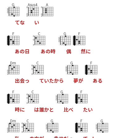
G
Asus4
A
て
な
い
F
C
G
F
あ
の
日
あ
の
時
偶
然
に
Dm
C
G
F
出
会
っ
て
い
た
か
ら
夢
が
あ
る
F
C
G
F
時
に
は
誰
か
と
比
べ
た
い
Dm
C
G
F
G