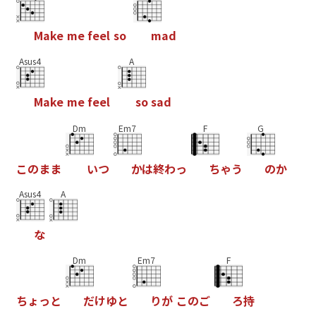
M
a
k
e
m
e
f
e
e
l
s
o
m
a
d
Asus4
A
M
a
k
e
m
e
f
e
e
l
s
o
s
a
d
Dm
Em7
F
G
こ
の
ま
ま
い
つ
か
は
終
わ
っ
ち
ゃ
う
の
か
Asus4
A
な
Dm
Em7
F
ち
ょ
っ
と
だ
け
ゆ
と
り
が
こ
の
ご
ろ
持