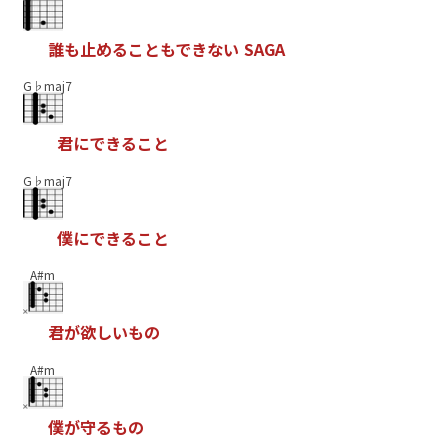
誰
も
止
め
る
こ
と
も
で
き
な
い
S
A
G
A
G♭maj7
君
に
で
き
る
こ
と
G♭maj7
僕
に
で
き
る
こ
と
A#m
君
が
欲
し
い
も
の
A#m
僕
が
守
る
も
の