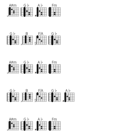
A#m
G♭
A♭
Fm
G♭
B
F/A
G♭
A#m
G♭
A♭
Fm
G♭
B
F/A
G♭
A♭
A#m
G♭
A♭
Fm