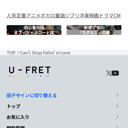
人気
定番
アニメ
ボカロ
童謡
ジブリ
洋楽
映画
ドラマ
CM
初心者向け
動画プラス
オフィシャル
コード譜
「カポなし」の曲
TOP
Can't Stop Fallin' in Love
旧デザインに切り替える
トップ
お気に入り
閲覧履歴