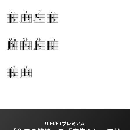
G♭
B
F/A
G♭
A#m
G♭
A♭
Fm
G♭
B
U-FRETプレミアム