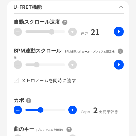
U-FRET機能
自動スクロール速度
21
ー
+
速さ
BPM連動スクロール
BPM連動スクロール（プレミアム限定機
能）
ー
+
メトロノームを同時に流す
カポ
2
ー
+
Capo
★簡単弾き
曲のキー
（プレミアム限定機能）