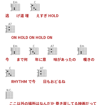
Em
C
逃
げ
道
増
え
す
ぎ
H
O
L
D
A7
O
N
H
O
L
D
O
N
H
O
L
D
O
N
Em
C
A7
Em
今
ま
で
何
年
に
意
味
が
あ
っ
た
の
嘆
き
の
C
A7
R
H
Y
T
H
M
で
今
日
も
お
ど
る
ね
N.C.
こ
こ
以
外
の
場
所
は
な
ん
だ
か
巻
き
戻
し
て
る
映
画
だ
っ
て