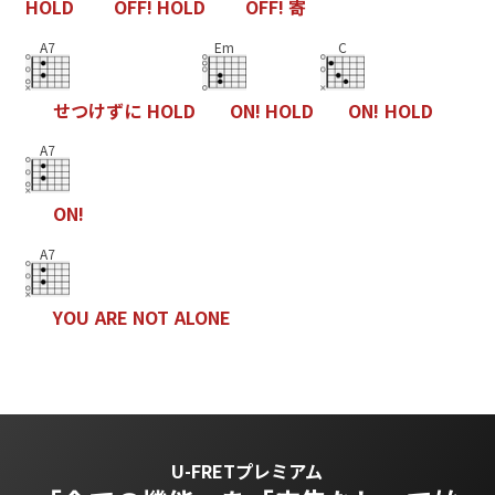
H
O
L
D
O
F
F
!
H
O
L
D
O
F
F
!
寄
A7
Em
C
せ
つ
け
ず
に
H
O
L
D
O
N
!
H
O
L
D
O
N
!
H
O
L
D
A7
O
N
!
A7
Y
O
U
A
R
E
N
O
T
A
L
O
N
E
U-FRETプレミアム