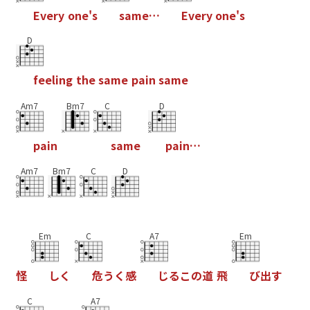
E
v
e
r
y
o
n
e
'
s
s
a
m
e
…
E
v
e
r
y
o
n
e
'
s
D
f
e
e
l
i
n
g
t
h
e
s
a
m
e
p
a
i
n
s
a
m
e
Am7
Bm7
C
D
p
a
i
n
s
a
m
e
p
a
i
n
…
Am7
Bm7
C
D
Em
C
A7
Em
怪
し
く
危
う
く
感
じ
る
こ
の
道
飛
び
出
す
C
A7