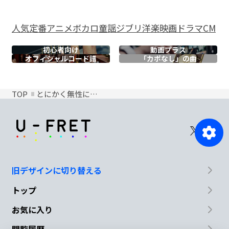
人気
定番
アニメ
ボカロ
童謡
ジブリ
洋楽
映画
ドラマ
CM
初心者向け
動画プラス
オフィシャル
コード譜
「カポなし」の曲
TOP
とにかく無性に…
旧デザインに切り替える
トップ
お気に入り