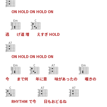
O
N
H
O
L
D
O
N
H
O
L
D
O
N
Em
C
逃
げ
道
増
え
す
ぎ
H
O
L
D
A7
O
N
H
O
L
D
O
N
H
O
L
D
O
N
Em
C
A7
Em
今
ま
で
何
年
に
意
味
が
あ
っ
た
の
嘆
き
の
C
A7
A7
R
H
Y
T
H
M
で
今
日
も
お
ど
る
ね