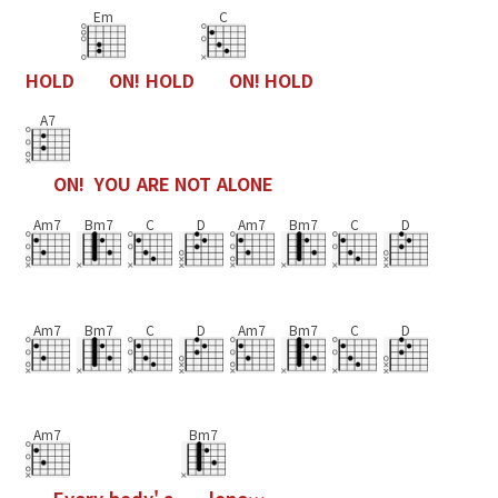
Em
C
H
O
L
D
O
N
!
H
O
L
D
O
N
!
H
O
L
D
A7
O
N
!
Y
O
U
A
R
E
N
O
T
A
L
O
N
E
Am7
Bm7
C
D
Am7
Bm7
C
D
Am7
Bm7
C
D
Am7
Bm7
C
D
Am7
Bm7