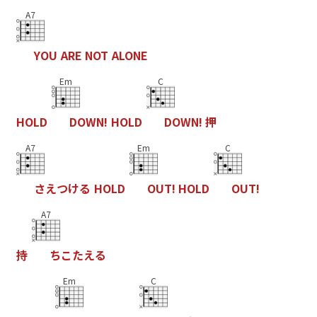
A7
Y
O
U
A
R
E
N
O
T
A
L
O
N
E
Em
C
H
O
L
D
D
O
W
N
!
H
O
L
D
D
O
W
N
!
押
A7
Em
C
さ
え
つ
け
る
H
O
L
D
O
U
T
!
H
O
L
D
O
U
T
!
A7
持
ち
こ
た
え
る
Em
C