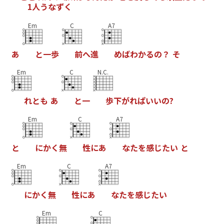
1
人
う
な
ず
く
Em
C
A7
あ
と
一
歩
前
へ
進
め
ば
わ
か
る
の
？
そ
Em
C
N.C.
れ
と
も
あ
と
一
歩
下
が
れ
ぱ
い
い
の
?
Em
C
A7
と
に
か
く
無
性
に
あ
な
た
を
感
じ
た
い
と
Em
C
A7
に
か
く
無
性
に
あ
な
た
を
感
じ
た
い
Em
C