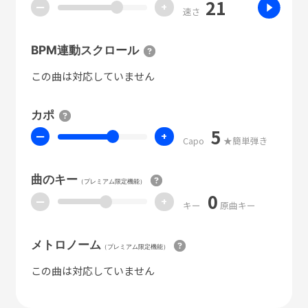
21
ー
+
速さ
BPM連動スクロール
この曲は対応していません
カポ
5
ー
+
Capo
★簡単弾き
曲のキー
（プレミアム限定機能）
0
ー
+
キー
原曲キー
メトロノーム
（プレミアム限定機能）
この曲は対応していません