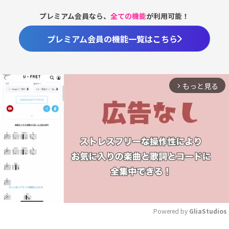
プレミアム会員なら、
全ての機能
が利用可能！
プレミアム会員の機能一覧はこちら
もっと見る
arrow_forward_ios
Powered by 
GliaStudios