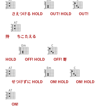
さ
え
つ
け
る
H
O
L
D
O
U
T
!
H
O
L
D
O
U
T
!
A7
持
ち
こ
た
え
る
Em
C
H
O
L
D
O
F
F
!
H
O
L
D
O
F
F
!
寄
A7
Em
C
せ
つ
け
ず
に
H
O
L
D
O
N
!
H
O
L
D
O
N
!
H
O
L
D
A7
O
N
!