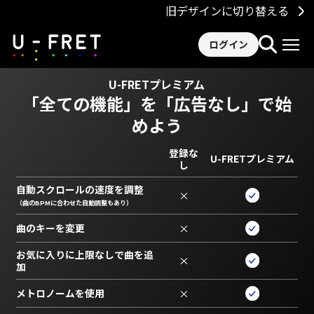
旧デザインに切り替える
ログイン
U-FRETプレミアム
「全ての機能」を
「広告なし」で始
めよう
登録な
U-FRETプレミアム
し
自動スクロールの速度を調整
×
（曲のBPMに合わせた自動調整もあり）
曲のキーを変更
×
お気に入りに上限なしで曲を追
×
加
メトロノームを使用
×