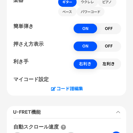
ギター
ウクレレ
ピアノ
ベース
パワーコード
簡単弾き
ON
OFF
押さえ方表示
ON
OFF
利き手
右利き
左利き
マイコード設定
コード譜編集
U-FRET機能
自動スクロール速度