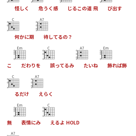
怪
し
く
危
う
く
感
じ
る
こ
の
道
飛
び
出
す
C
A7
何
か
に
期
待
し
て
る
の
？
Em
C
A7
Em
こ
だ
わ
り
を
誤
っ
て
る
み
た
い
ね
飾
れ
ば
飾
C
A7
る
だ
け
え
ら
く
Em
C
無
表
情
に
み
え
る
よ
H
O
L
D
A7