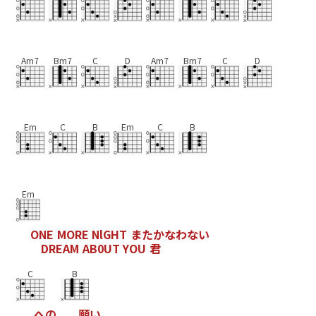
Am7
Bm7
C
D
Am7
Bm7
C
D
Em
C
B
Em
C
B
Em
O
N
E
M
O
R
E
N
l
G
H
T
ま
た
か
な
わ
な
い
D
R
E
A
M
A
B
0
U
T
Y
O
U
君
C
B
へ
の
願
い