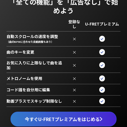
「全ての機能」を
「広告なし」で始
めよう
登録な
U-FRETプレミアム
し
自動スクロールの速度を調整
×
（曲のBPMに合わせた自動調整もあり）
曲のキーを変更
×
お気に入りに上限なしで曲を追
×
加
メトロノームを使用
×
コード譜を自分用に編集
×
動画プラスでスキップ制限なし
×
今すぐU-FRETプレミアムをはじめる