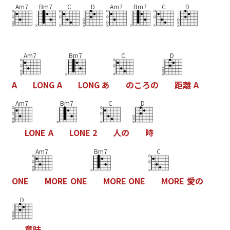
Am7
Bm7
C
D
Am7
Bm7
C
D
Am7
Bm7
C
D
A
L
O
N
G
A
L
O
N
G
あ
の
こ
ろ
の
距
離
A
Am7
Bm7
C
D
L
O
N
E
A
L
O
N
E
2
人
の
時
Am7
Bm7
C
O
N
E
M
O
R
E
O
N
E
M
O
R
E
O
N
E
M
O
R
E
愛
の
D
意
昧