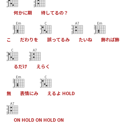
何
か
に
期
待
し
て
る
の
？
Em
C
A7
Em
こ
だ
わ
り
を
誤
っ
て
る
み
た
い
ね
飾
れ
ば
飾
C
A7
る
だ
け
え
ら
く
Em
C
無
表
情
に
み
え
る
よ
H
O
L
D
A7
O
N
H
O
L
D
O
N
H
O
L
D
O
N