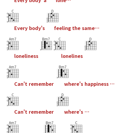
E
v
e
r
y
b
o
d
y
'
a
l
o
n
e
…
C
D
E
v
e
r
y
b
o
d
y
'
s
f
e
e
l
i
n
g
t
h
e
s
a
m
e
…
Am7
Bm7
C
D
l
o
n
e
l
i
n
e
s
s
l
o
n
e
l
i
n
e
s
Am7
Bm7
C
a
n
'
t
r
e
m
e
m
b
e
r
w
h
e
r
e
'
s
h
a
p
p
i
n
e
s
s
…
C
D
C
a
n
'
t
r
e
m
e
m
b
e
r
w
h
e
r
e
'
s
…
Am7
Bm7
C