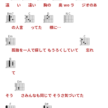
遠
い
遠
い
胸
の
奥
w
o
ラ
ジ
オ
の
あ
Bm7
C
D
N.C.
の
人
言
っ
て
た
様
に
…
Em
C
孤
独
を
一
人
で
探
し
て
も
う
ろ
く
し
て
い
て
忘
れ
B
て
Em
そ
う
さ
み
ん
な
も
同
じ
で
そ
う
さ
気
づ
い
て
た
F
D#