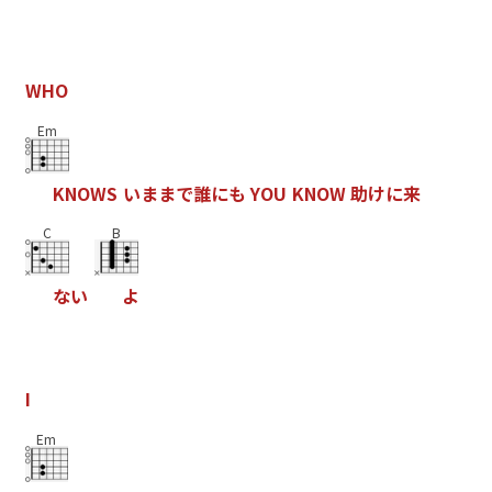
W
H
O
Em
K
N
O
W
S
い
ま
ま
で
誰
に
も
Y
O
U
K
N
O
W
助
け
に
来
C
B
な
い
よ
I
Em