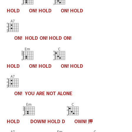
H
O
L
D
O
N
!
H
O
L
D
O
N
!
H
O
L
D
A7
O
N
!
H
O
L
D
O
N
!
H
O
L
D
O
N
!
Em
C
H
O
L
D
O
N
!
H
O
L
D
O
N
!
H
O
L
D
A7
O
N
!
Y
O
U
A
R
E
N
O
T
A
L
O
N
E
Em
C
H
O
L
D
D
O
W
N
!
H
O
L
D
D
O
W
N
!
押
A7
Em
C