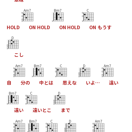
Am7
Bm7
C
H
O
L
D
O
N
H
O
L
D
O
N
H
O
L
D
O
N
も
う
す
D
こ
し
Am7
Bm7
C
D
Am7
自
分
の
中
と
は
思
え
な
い
よ
…
遠
い
Bm7
C
D
遠
い
遠
い
と
こ
ま
で
Am7
Bm7
C
D
Am7