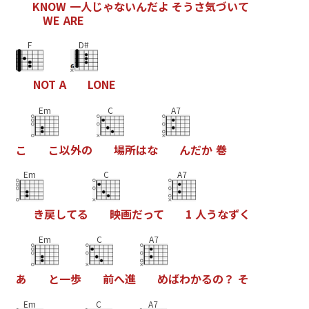
K
N
O
W
一
人
じ
ゃ
な
い
ん
だ
よ
そ
う
さ
気
づ
い
て
W
E
A
R
E
F
D#
N
O
T
A
L
O
N
E
Em
C
A7
こ
こ
以
外
の
場
所
は
な
ん
だ
か
巻
Em
C
A7
き
戻
し
て
る
映
画
だ
っ
て
1
人
う
な
ず
く
Em
C
A7
あ
と
一
歩
前
へ
進
め
ば
わ
か
る
の
？
そ
Em
C
A7