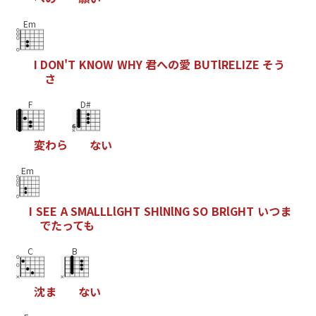
Em
I
D
O
N
'
T
K
N
O
W
W
H
Y
君
へ
の
愛
B
U
T
l
R
E
L
I
Z
E
そ
う
さ
F
D#
変
わ
ら
な
い
Em
I
S
E
E
A
S
M
A
L
L
L
l
G
H
T
S
H
l
N
l
N
G
S
O
B
R
l
G
H
T
い
つ
ま
で
た
っ
て
も
C
B
沈
ま
な
い