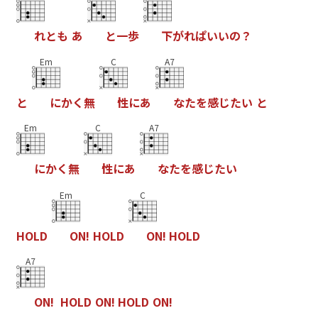
れ
と
も
あ
と
一
歩
下
が
れ
ぱ
い
い
の
？
Em
C
A7
と
に
か
く
無
性
に
あ
な
た
を
感
じ
た
い
と
Em
C
A7
に
か
く
無
性
に
あ
な
た
を
感
じ
た
い
Em
C
H
O
L
D
O
N
!
H
O
L
D
O
N
!
H
O
L
D
A7
O
N
!
H
O
L
D
O
N
!
H
O
L
D
O
N
!