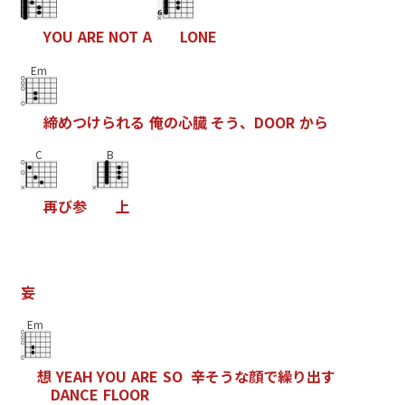
Y
O
U
A
R
E
N
O
T
A
L
O
N
E
Em
締
め
つ
け
ら
れ
る
俺
の
心
臓
そ
う
、
D
O
O
R
か
ら
C
B
再
び
参
上
妄
Em
想
Y
E
A
H
Y
O
U
A
R
E
S
O
辛
そ
う
な
顔
で
繰
り
出
す
D
A
N
C
E
F
L
O
O
R