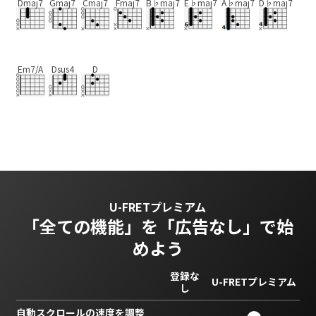
Dmaj7
Gmaj7
Cmaj7
Fmaj7
B♭maj7
E♭maj7
A♭maj7
D♭maj7
Em7/A
Dsus4
D
U-FRETプレミアム
「全ての機能」を
「広告なし」で始
めよう
登録な
U-FRETプレミアム
し
自動スクロールの速度を調整