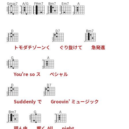
Gmaj7
A/G
F#m7
Bm7
Em7
A
D
D7
Bm7
ト
モ
ダ
チ
ゾ
ー
ン
く
ぐ
り
抜
け
て
急
発
進
G
A
Y
o
u
'
r
e
s
o
ス
ペ
シ
ャ
ル
D
D7
S
u
d
d
e
n
l
y
で
G
r
o
o
v
i
n
'
ミ
ュ
ー
ジ
ッ
ク
Bm7
G
A
頭
ん
中
響
く
A
l
l
n
i
g
h
t