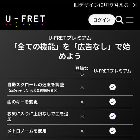
旧デザインに切り替える
ログイン
U-FRETプレミアム
「全ての機能」を
「広告なし」で始
めよう
登録な
U-FRETプレミアム
し
自動スクロールの速度を調整
×
（曲のBPMに合わせた自動調整もあり）
曲のキーを変更
×
お気に入りに上限なしで曲を追
×
加
メトロノームを使用
×