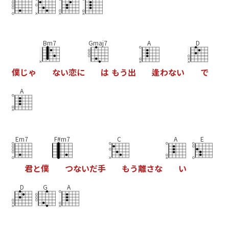
Bm7
Gmaj7
A
D
僕
じ
ゃ
な
い
恋
に
は
も
う
出
逢
わ
な
い
で
A
Em7
F#m7
C
A
E
君
と
僕
つ
な
い
だ
手
も
う
離
さ
な
い
D
G
A