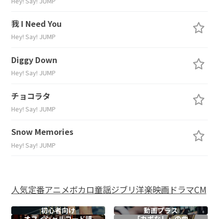
Hey! Say! JUMP
我 I Need You
Hey! Say! JUMP
Diggy Down
Hey! Say! JUMP
チョコラタ
Hey! Say! JUMP
Snow Memories
Hey! Say! JUMP
人気
定番
アニメ
ボカロ
童謡
ジブリ
洋楽
映画
ドラマ
CM
初心者向け
動画プラス
オフィシャル
コード譜
「カポなし」の曲