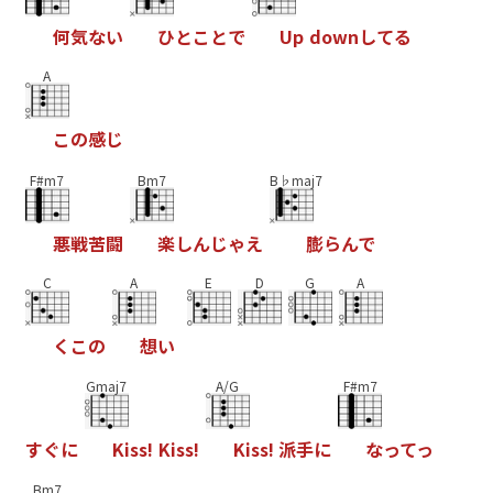
何
気
な
い
ひ
と
こ
と
で
U
p
d
o
w
n
し
て
る
A
こ
の
感
じ
F#m7
Bm7
B♭maj7
悪
戦
苦
闘
楽
し
ん
じ
ゃ
え
膨
ら
ん
で
C
A
E
D
G
A
く
こ
の
想
い
Gmaj7
A/G
F#m7
す
ぐ
に
K
i
s
s
!
K
i
s
s
!
K
i
s
s
!
派
手
に
な
っ
て
っ
Bm7