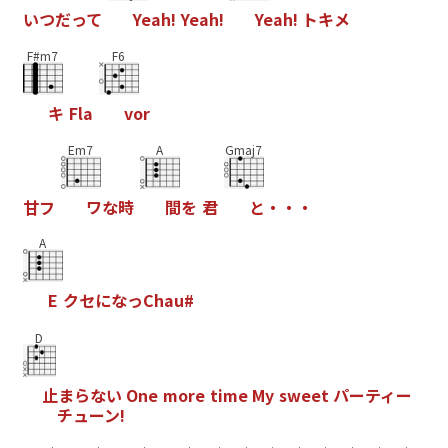
い
つ
だ
っ
て
Y
e
a
h
!
Y
e
a
h
!
Y
e
a
h
!
ト
キ
メ
F#m7
F6
キ
F
l
a
v
o
r
Em7
A
Gmaj7
甘
フ
ワ
な
時
間
を
君
と
・
・
・
A
E
ク
セ
に
な
っ
C
h
a
u
#
D
止
ま
ら
な
い
O
n
e
m
o
r
e
t
i
m
e
M
y
s
w
e
e
t
パ
ー
テ
ィ
ー
チ
ュ
ー
ン
!