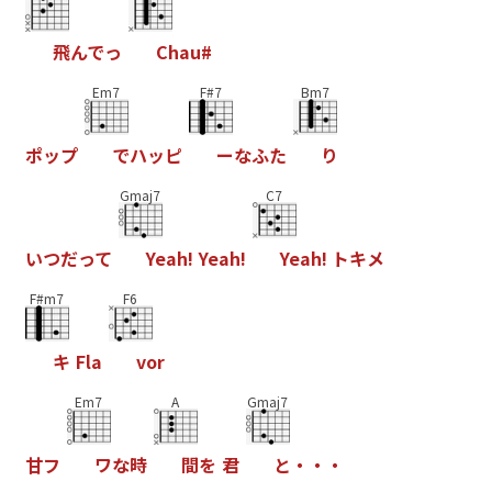
飛
ん
で
っ
C
h
a
u
#
Em7
F#7
Bm7
ポ
ッ
プ
で
ハ
ッ
ピ
ー
な
ふ
た
り
Gmaj7
C7
い
つ
だ
っ
て
Y
e
a
h
!
Y
e
a
h
!
Y
e
a
h
!
ト
キ
メ
F#m7
F6
キ
F
l
a
v
o
r
Em7
A
Gmaj7
甘
フ
ワ
な
時
間
を
君
と
・
・
・