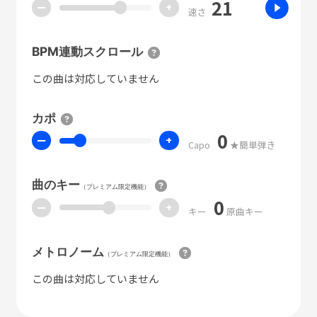
21
ー
+
速さ
BPM連動スクロール
この曲は対応していません
カポ
0
ー
+
Capo
★簡単弾き
曲のキー
（プレミアム限定機能）
0
ー
+
キー
原曲キー
メトロノーム
（プレミアム限定機能）
この曲は対応していません