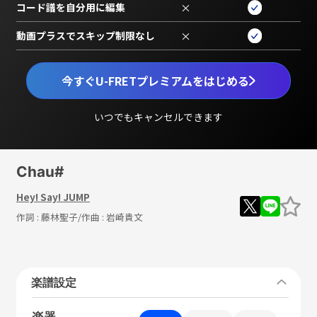
コード譜を自分用に編集
×
動画プラスでスキップ制限なし
×
今すぐU-FRETプレミアムをはじめる
いつでもキャンセルできます
Chau#
Hey! Say! JUMP
作詞 :
藤林聖子
/作曲 :
岩崎貴文
楽譜設定
楽器