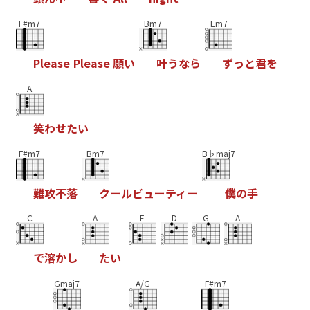
F#m7
Bm7
Em7
P
l
e
a
s
e
P
l
e
a
s
e
願
い
叶
う
な
ら
ず
っ
と
君
を
A
笑
わ
せ
た
い
F#m7
Bm7
B♭maj7
難
攻
不
落
ク
ー
ル
ビ
ュ
ー
テ
ィ
ー
僕
の
手
C
A
E
D
G
A
で
溶
か
し
た
い
Gmaj7
A/G
F#m7