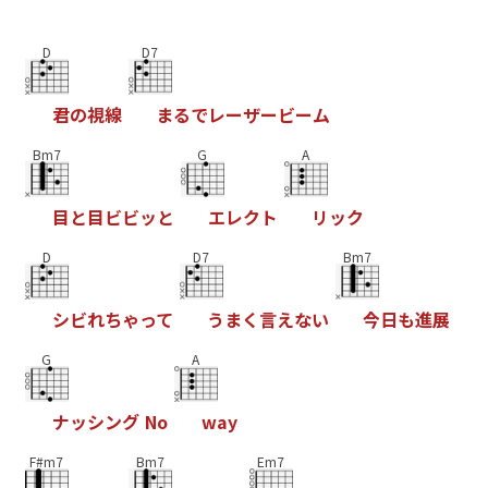
D
D7
君
の
視
線
ま
る
で
レ
ー
ザ
ー
ビ
ー
ム
Bm7
G
A
目
と
目
ビ
ビ
ッ
と
エ
レ
ク
ト
リ
ッ
ク
D
D7
Bm7
シ
ビ
れ
ち
ゃ
っ
て
う
ま
く
言
え
な
い
今
日
も
進
展
G
A
ナ
ッ
シ
ン
グ
N
o
w
a
y
F#m7
Bm7
Em7