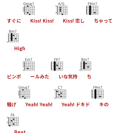
Gmaj7
A/G
F#m7
す
ぐ
に
K
i
s
s
!
K
i
s
s
!
K
i
s
s
!
恋
し
ち
ゃ
っ
て
Bm7
H
i
g
h
Em7
F#7
Bm7
ピ
ン
ボ
ー
ル
み
た
い
な
気
持
ち
Gmaj7
C7
F#m7
騒
げ
Y
e
a
h
!
Y
e
a
h
!
Y
e
a
h
!
ド
キ
ド
キ
の
F6
B
e
a
t