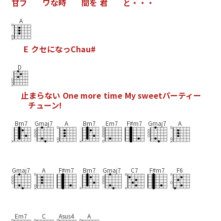
甘
フ
ワ
な
時
間
を
君
と
・
・
・
A
E
ク
セ
に
な
っ
C
h
a
u
#
D
止
ま
ら
な
い
O
n
e
m
o
r
e
t
i
m
e
M
y
s
w
e
e
t
パ
ー
テ
ィ
ー
チ
ュ
ー
ン
!
Bm7
Gmaj7
A
Bm7
Em7
F#m7
Gmaj7
A
Gmaj7
A
F#m7
Bm7
Gmaj7
C7
F#m7
F6
Em7
C
Asus4
A