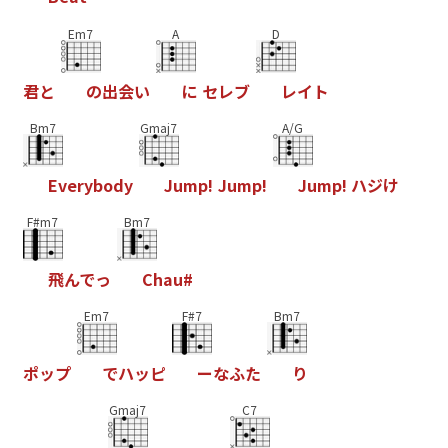
Em7
A
D
君
と
の
出
会
い
に
セ
レ
ブ
レ
イ
ト
Bm7
Gmaj7
A/G
E
v
e
r
y
b
o
d
y
J
u
m
p
!
J
u
m
p
!
J
u
m
p
!
ハ
ジ
け
F#m7
Bm7
飛
ん
で
っ
C
h
a
u
#
Em7
F#7
Bm7
ポ
ッ
プ
で
ハ
ッ
ピ
ー
な
ふ
た
り
Gmaj7
C7