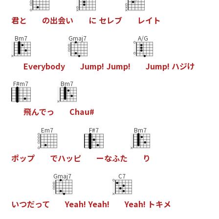
君
と
の
出
会
い
に
セ
レ
ブ
レ
イ
ト
Bm7
Gmaj7
A/G
E
v
e
r
y
b
o
d
y
J
u
m
p
!
J
u
m
p
!
J
u
m
p
!
ハ
ジ
け
F#m7
Bm7
飛
ん
で
っ
C
h
a
u
#
Em7
F#7
Bm7
ポ
ッ
プ
で
ハ
ッ
ピ
ー
な
ふ
た
り
Gmaj7
C7
い
つ
だ
っ
て
Y
e
a
h
!
Y
e
a
h
!
Y
e
a
h
!
ト
キ
メ