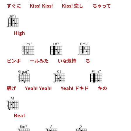
す
ぐ
に
K
i
s
s
!
K
i
s
s
!
K
i
s
s
!
恋
し
ち
ゃ
っ
て
Bm7
H
i
g
h
Em7
F#7
Bm7
ピ
ン
ボ
ー
ル
み
た
い
な
気
持
ち
Gmaj7
C7
F#m7
騒
げ
Y
e
a
h
!
Y
e
a
h
!
Y
e
a
h
!
ド
キ
ド
キ
の
F6
B
e
a
t
Em7
A
D