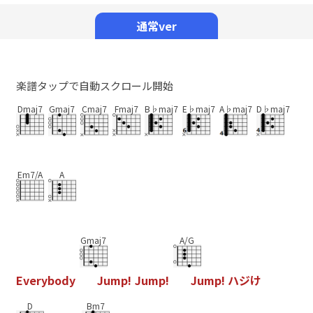
Mute
通常ver
楽譜タップで自動スクロール開始
Dmaj7
Gmaj7
Cmaj7
Fmaj7
B♭maj7
E♭maj7
A♭maj7
D♭maj7
Em7/A
A
Gmaj7
A/G
E
v
e
r
y
b
o
d
y
J
u
m
p
!
J
u
m
p
!
J
u
m
p
!
ハ
ジ
け
D
Bm7