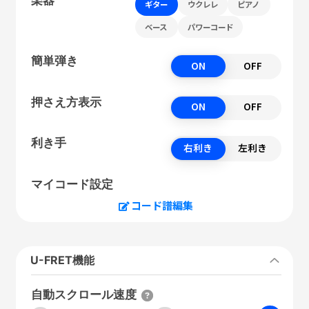
ギター
ウクレレ
ピアノ
ベース
パワーコード
簡単弾き
ON
OFF
押さえ方表示
ON
OFF
利き手
右利き
左利き
マイコード設定
コード譜編集
U-FRET機能
自動スクロール速度