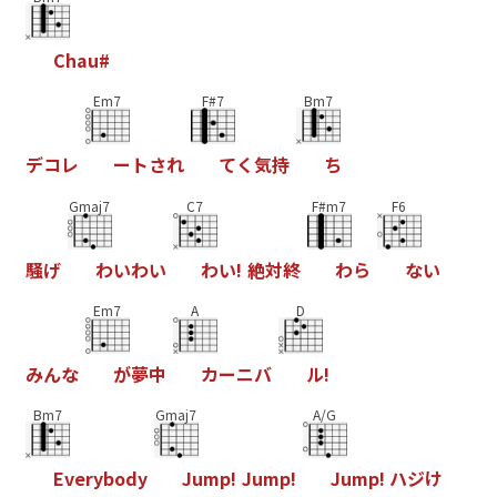
C
h
a
u
#
Em7
F#7
Bm7
デ
コ
レ
ー
ト
さ
れ
て
く
気
持
ち
Gmaj7
C7
F#m7
F6
騒
げ
わ
い
わ
い
わ
い
!
絶
対
終
わ
ら
な
い
Em7
A
D
み
ん
な
が
夢
中
カ
ー
ニ
バ
ル
!
Bm7
Gmaj7
A/G
E
v
e
r
y
b
o
d
y
J
u
m
p
!
J
u
m
p
!
J
u
m
p
!
ハ
ジ
け