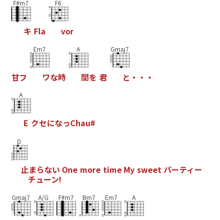
F#m7
F6
キ
F
l
a
v
o
r
Em7
A
Gmaj7
甘
フ
ワ
な
時
間
を
君
と
・
・
・
A
E
ク
セ
に
な
っ
C
h
a
u
#
D
止
ま
ら
な
い
O
n
e
m
o
r
e
t
i
m
e
M
y
s
w
e
e
t
パ
ー
テ
ィ
ー
チ
ュ
ー
ン
!
Gmaj7
A/G
F#m7
Bm7
Em7
A