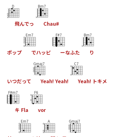
D
Bm7
飛
ん
で
っ
C
h
a
u
#
Em7
F#7
Bm7
ポ
ッ
プ
で
ハ
ッ
ピ
ー
な
ふ
た
り
Gmaj7
C7
い
つ
だ
っ
て
Y
e
a
h
!
Y
e
a
h
!
Y
e
a
h
!
ト
キ
メ
F#m7
F6
キ
F
l
a
v
o
r
Em7
A
Gmaj7