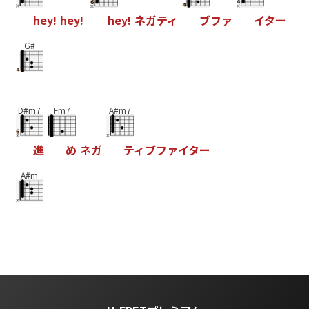
h
e
y
!
h
e
y
!
h
e
y
!
ネ
ガ
テ
ィ
ブ
フ
ァ
イ
タ
ー
G#
D#m7
Fm7
A#m7
進
め
ネ
ガ
テ
ィ
ブ
フ
ァ
イ
タ
ー
A#m