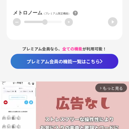
メトロノーム
（プレミアム限定機能）
ー
+
プレミアム会員なら、
全ての機能
が利用可能！
プレミアム会員の機能一覧はこちら
もっと見る
arrow_forward_ios