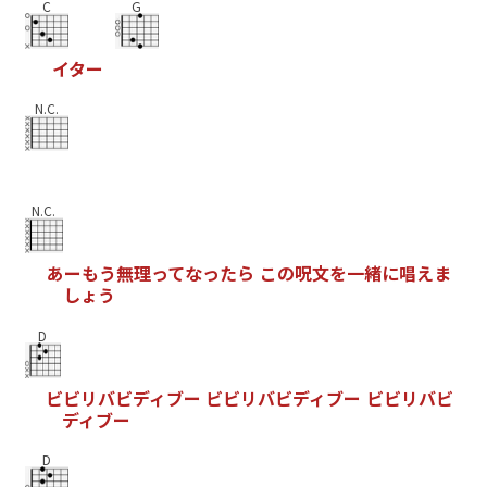
C
G
イ
タ
ー
N.C.
N.C.
あ
ー
も
う
無
理
っ
て
な
っ
た
ら
こ
の
呪
文
を
一
緒
に
唱
え
ま
し
ょ
う
D
ビ
ビ
リ
バ
ビ
デ
ィ
ブ
ー
ビ
ビ
リ
バ
ビ
デ
ィ
ブ
ー
ビ
ビ
リ
バ
ビ
デ
ィ
ブ
ー
D