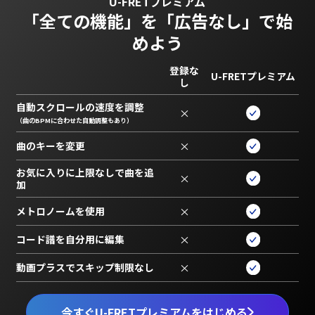
U-FRETプレミアム
「全ての機能」を
「広告なし」で始
めよう
登録な
U-FRETプレミアム
し
自動スクロールの速度を調整
×
（曲のBPMに合わせた自動調整もあり）
曲のキーを変更
×
お気に入りに上限なしで曲を追
×
加
メトロノームを使用
×
コード譜を自分用に編集
×
動画プラスでスキップ制限なし
×
今すぐU-FRETプレミアムをはじめる