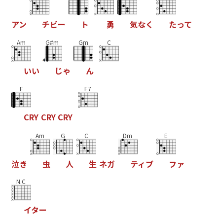
ア
ン
チ
ビ
ー
ト
勇
気
な
く
た
っ
て
Am
G#m
Gm
C
い
い
じ
ゃ
ん
F
E7
C
R
Y
C
R
Y
C
R
Y
Am
G
C
Dm
E
泣
き
虫
人
生
ネ
ガ
テ
ィ
ブ
フ
ァ
N.C
イ
タ
ー