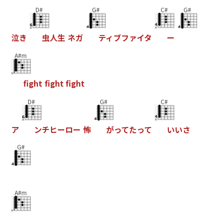
D#
G#
C#
G#
泣
き
虫
人
生
ネ
ガ
テ
ィ
ブ
フ
ァ
イ
タ
ー
A#m
f
g
h
t
f
g
h
t
f
g
h
t
D#
G#
C#
ア
ン
チ
ヒ
ー
ロ
ー
怖
が
っ
て
た
っ
て
い
い
さ
G#
A#m