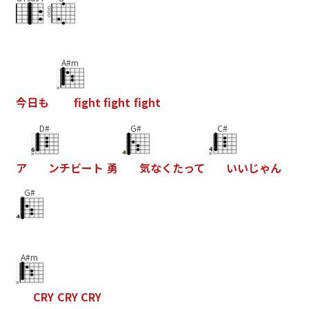
A#m
今
日
も
f
g
h
t
f
g
h
t
f
g
h
t
D#
G#
C#
ア
ン
チ
ビ
ー
ト
勇
気
な
く
た
っ
て
い
い
じ
ゃ
ん
G#
A#m
C
R
Y
C
R
Y
C
R
Y