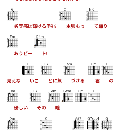
G
C
N.C.
劣
等
感
は
輝
け
る
予
兆
主
張
も
っ
て
踊
り
Em
D#m
あ
う
ビ
ー
ト
!
F
E7
Am
Gm
C
見
え
な
い
こ
と
に
気
づ
け
る
君
の
Dm
E7
Am
G#m
Gm
C
優
し
い
そ
の
瞳
Dm
C
A#7
G7sus4
G