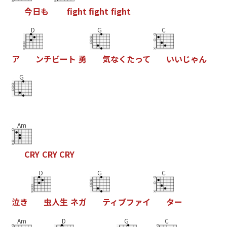
今
日
も
f
g
h
t
f
g
h
t
f
g
h
t
D
G
C
ア
ン
チ
ビ
ー
ト
勇
気
な
く
た
っ
て
い
い
じ
ゃ
ん
G
Am
C
R
Y
C
R
Y
C
R
Y
D
G
C
泣
き
虫
人
生
ネ
ガ
テ
ィ
ブ
フ
ァ
イ
タ
ー
Am
D
G
C