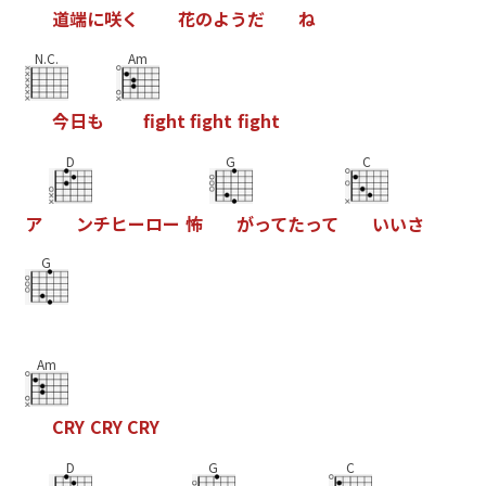
道
端
に
咲
く
花
の
よ
う
だ
ね
N.C.
Am
今
日
も
f
g
h
t
f
g
h
t
f
g
h
t
D
G
C
ア
ン
チ
ヒ
ー
ロ
ー
怖
が
っ
て
た
っ
て
い
い
さ
G
Am
C
R
Y
C
R
Y
C
R
Y
D
G
C