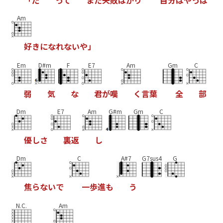
Am
好
き
に
な
れ
な
い
や
」
Em
D#m
F
E7
Am
Gm
C
弱
気
な
君
が
嘆
く
言
葉
全
部
Dm
E7
Am
G#m
Gm
C
優
し
さ
裏
返
し
Dm
C
A#7
G7sus4
G
焦
ら
な
い
で
一
歩
進
も
う
N.C.
Am