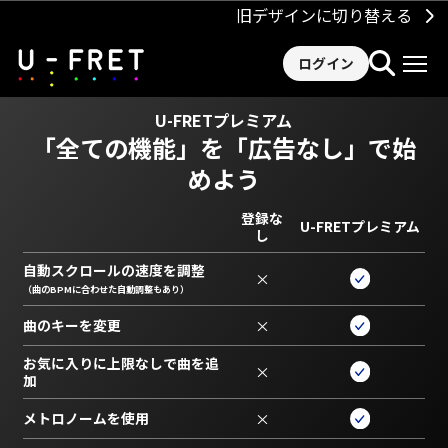
旧デザインに切り替える
ログイン
U-FRETプレミアム
「全ての機能」を
「広告なし」で始
めよう
登録な
U-FRETプレミアム
し
自動スクロールの速度を調整
×
（曲のBPMに合わせた自動調整もあり）
曲のキーを変更
×
お気に入りに上限なしで曲を追
×
加
メトロノームを使用
×