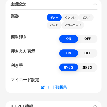
楽譜設定
楽器
ギター
ウクレレ
ピアノ
ベース
パワーコード
簡単弾き
ON
OFF
押さえ方表示
ON
OFF
利き手
右利き
左利き
マイコード設定
コード譜編集
U-FRET機能