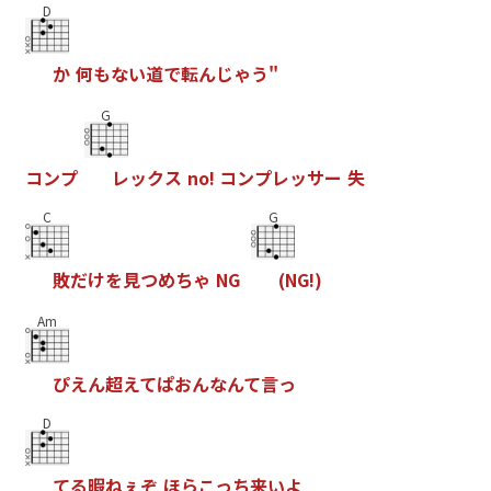
D
か
何
も
な
い
道
で
転
ん
じ
ゃ
う
"
G
コ
ン
プ
レ
ッ
ク
ス
n
o
!
コ
ン
プ
レ
ッ
サ
ー
失
C
G
敗
だ
け
を
見
つ
め
ち
ゃ
N
G
(
N
G
!
)
Am
ぴ
え
ん
超
え
て
ぱ
お
ん
な
ん
て
言
っ
D
て
る
暇
ね
ぇ
ぞ
ほ
ら
こ
っ
ち
来
い
よ