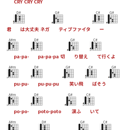
C
R
Y
C
R
Y
C
R
Y
D#
G#
C#
G#
君
は
大
丈
夫
ネ
ガ
テ
ィ
ブ
フ
ァ
イ
タ
ー
A#m
D#
G#
C#
p
a
-
p
a
-
p
a
-
p
a
-
p
a
切
り
替
え
て
行
く
よ
A#m
D#
G#
C#
G#
p
u
-
p
u
-
p
u
-
p
u
-
p
u
笑
い
飛
ば
そ
う
A#m
D#
G#
C#
p
o
-
p
o
-
p
o
t
o
-
p
o
t
o
涙
ふ
い
て
A#m
D#
G#
C#