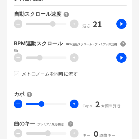
自動スクロール速度
21
ー
+
速さ
BPM連動スクロール
BPM連動スクロール（プレミアム限定機
能）
ー
+
メトロノームを同時に流す
カポ
2
ー
+
Capo
★簡単弾き
曲のキー
（プレミアム限定機能）
0
ー
+
キー
原曲キー