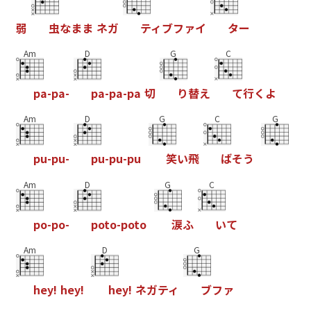
弱
虫
な
ま
ま
ネ
ガ
テ
ィ
ブ
フ
ァ
イ
タ
ー
Am
D
G
C
p
a
-
p
a
-
p
a
-
p
a
-
p
a
切
り
替
え
て
行
く
よ
Am
D
G
C
G
p
u
-
p
u
-
p
u
-
p
u
-
p
u
笑
い
飛
ば
そ
う
Am
D
G
C
p
o
-
p
o
-
p
o
t
o
-
p
o
t
o
涙
ふ
い
て
Am
D
G
h
e
y
!
h
e
y
!
h
e
y
!
ネ
ガ
テ
ィ
ブ
フ
ァ