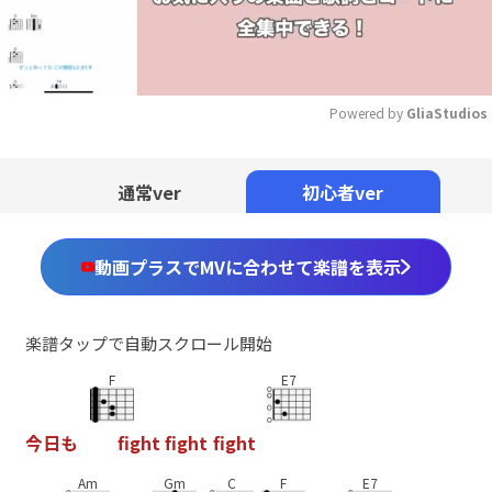
Powered by 
GliaStudios
Mute
通常ver
初心者ver
動画プラスでMVに合わせて楽譜を表示
楽譜タップで自動スクロール開始
F
E7
今
日
も
f
g
h
t
f
g
h
t
f
g
h
t
Am
Gm
C
F
E7