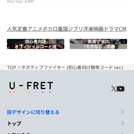
Hey! Say! JUMP
人気
定番
アニメ
ボカロ
童謡
ジブリ
洋楽
映画
ドラマ
CM
初心者向け
動画プラス
オフィシャル
コード譜
「カポなし」の曲
TOP
ネガティブファイター (初心者向け簡単コード ver.)
旧デザインに切り替える
トップ