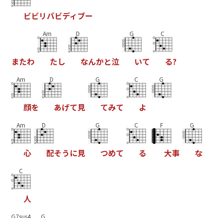
ビ
ビ
リ
バ
ビ
デ
ィ
ブ
ー
Am
D
G
C
ま
た
わ
た
し
な
ん
か
と
泣
い
て
る
?
Am
D
G
C
G
顔
を
あ
げ
て
見
て
み
て
よ
Am
D
G
C
F
G
心
配
そ
う
に
見
つ
め
て
る
大
事
な
C
人
G7sus4
G