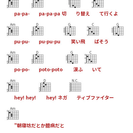
p
a
-
p
a
-
p
a
-
p
a
-
p
a
切
り
替
え
て
行
く
よ
Am
D
G
C
G
p
u
-
p
u
-
p
u
-
p
u
-
p
u
笑
い
飛
ば
そ
う
Am
D
G
C
p
o
-
p
o
-
p
o
t
o
-
p
o
t
o
涙
ふ
い
て
Am
D
N.C.
h
e
y
!
h
e
y
!
h
e
y
!
ネ
ガ
テ
ィ
ブ
フ
ァ
イ
タ
ー
Am
"
朝
寝
坊
だ
と
か
臆
病
だ
と