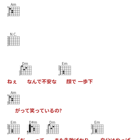
Am
N.C.
Dm
Em
ね
ぇ
な
ん
で
不
安
な
顔
で
一
歩
下
Am
が
っ
て
笑
っ
て
い
る
の
?
Em
D#m
Dm
Em
「
だ
っ
て
ま
た
失
敗
ば
か
り
自
分
は
や
っ
ぱ