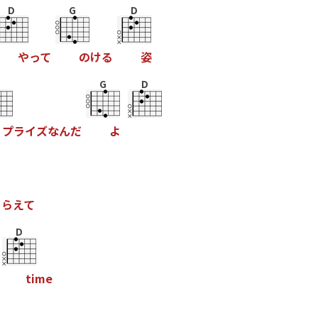
D
G
D
や
っ
て
の
け
る
姿
G
D
プ
ラ
イ
ズ
な
ん
だ
よ
こ
ら
え
て
D
t
i
m
e