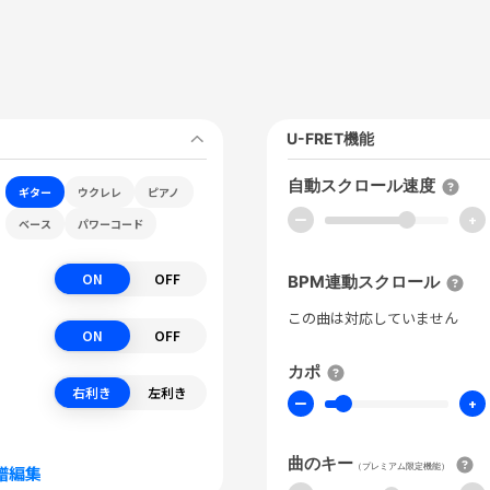
U-FRET機能
自動スクロール速度
ギター
ウクレレ
ピアノ
ー
+
ベース
パワーコード
ON
OFF
BPM連動スクロール
この曲は対応していません
ON
OFF
カポ
右利き
左利き
ー
+
曲のキー
（プレミアム限定機能）
譜編集