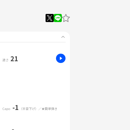
21
速さ
-1
Capo
（半音下げ）／★簡単弾き