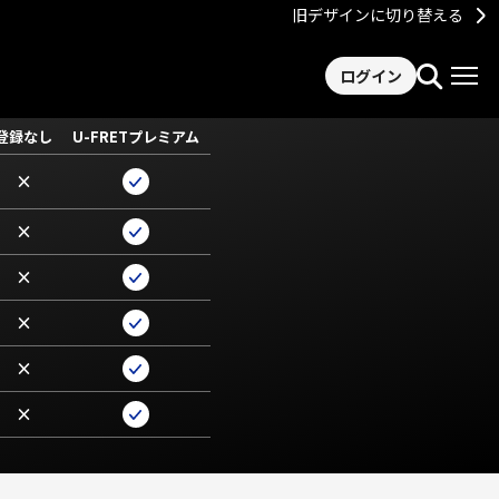
旧デザインに切り替える
ログイン
登録なし
U-FRETプレミアム
×
×
×
×
×
×