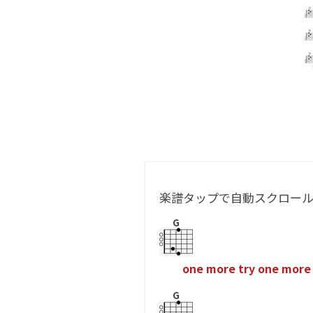
楽譜タップで自動スクロー
G
o
n
e
m
o
r
e
t
r
y
o
n
e
m
o
r
e
G