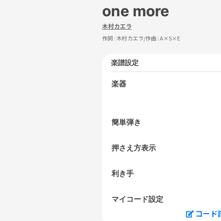
one more
木村カエラ
作詞 :
木村カエラ
/作曲 :
A×S×E
楽譜設定
楽器
簡単弾き
押さえ方表示
利き手
マイコード設定
コード