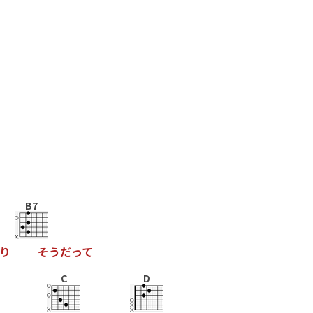
B7
り
そ
う
だ
っ
て
C
D