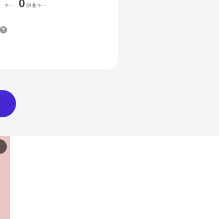
0
キー
原曲キー