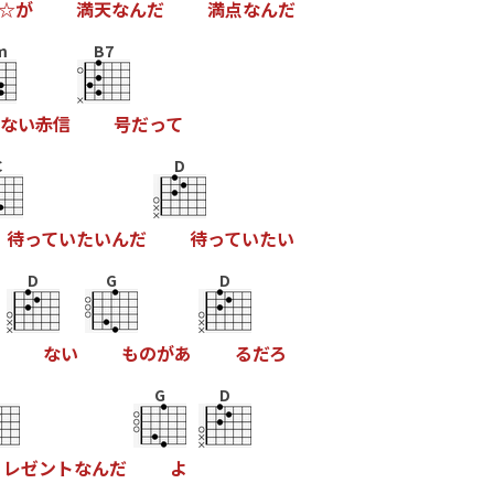
☆
が
満
天
な
ん
だ
満
点
な
ん
だ
m
B7
な
い
赤
信
号
だ
っ
て
C
D
待
っ
て
い
た
い
ん
だ
待
っ
て
い
た
い
D
G
D
な
い
も
の
が
あ
る
だ
ろ
G
D
レ
ゼ
ン
ト
な
ん
だ
よ