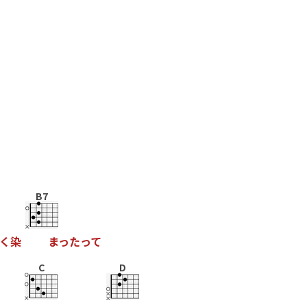
B7
く
染
ま
っ
た
っ
て
C
D