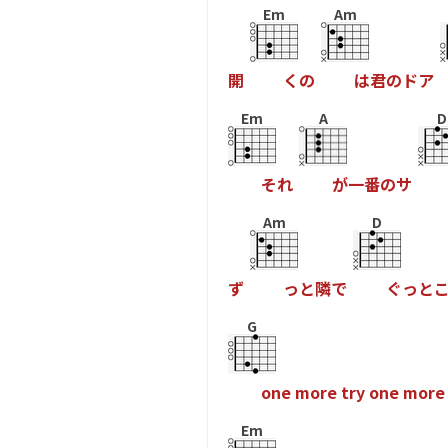
Em
Am
開
く
の
は
君
の
ド
ア
Em
A
D
そ
れ
が
一
番
の
サ
Am
D
ず
っ
と
隣
で
ぐ
っ
と
G
o
n
e
m
o
r
e
t
r
y
o
n
e
m
o
r
e
Em