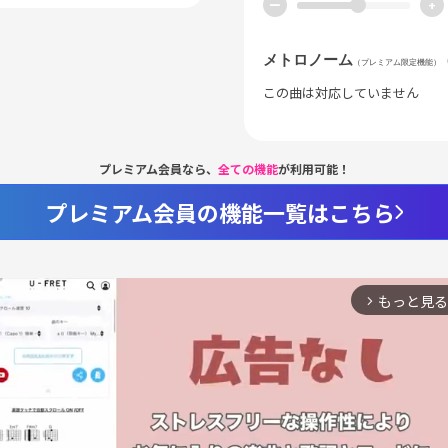
ー
+
メトロノーム
（プレミアム限定機能）
この曲は対応していません
プレミアム会員なら、
全ての機能
が利用可能！
プレミアム会員の機能一覧はこちら
もっと見る
arrow_forward_ios