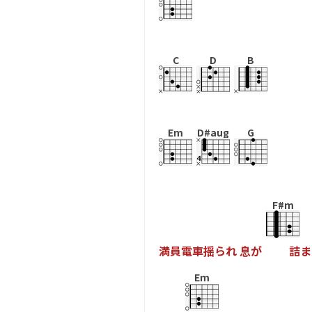
C
D
B
Em
D#aug
G
F#m
満
員
電
車
揺
ら
れ
息
が
詰
ま
Em