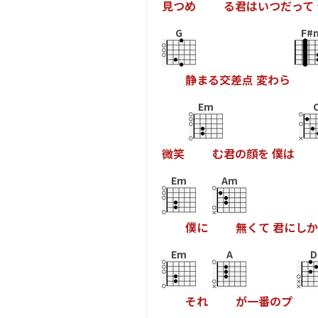
見
つ
め
る
君
は
い
つ
だ
っ
て
G
F#
静
ま
る
交
差
点
変
わ
ら
Em
微
笑
む
君
の
顔
を
僕
は
Em
Am
僕
に
無
く
て
君
に
し
か
Em
A
D
そ
れ
が
一
番
の
プ