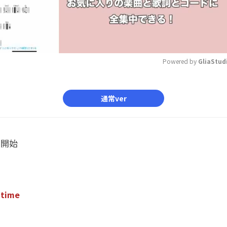
Powered by 
GliaStud
Mute
通常ver
ル開始
t
i
m
e