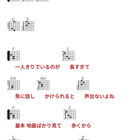
G
D
F
C
一
人
き
り
で
い
る
の
が
長
す
ぎ
て
Em
Am
D
急
に
話
し
か
け
ら
れ
る
と
声
出
な
い
よ
ね
F
C
基
本
地
面
ば
か
り
見
て
歩
く
か
ら
G
D