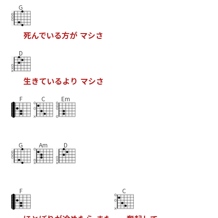
G
死
ん
で
い
る
方
が
マ
シ
さ
D
生
き
て
い
る
よ
り
マ
シ
さ
F
C
Em
G
Am
D
F
C