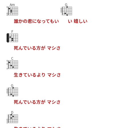
Am
G
誰
か
の
君
に
な
っ
て
も
い
い
嬉
し
い
F
死
ん
で
い
る
方
が
マ
シ
さ
C
生
き
て
い
る
よ
り
マ
シ
さ
G
死
ん
で
い
る
方
が
マ
シ
さ
D