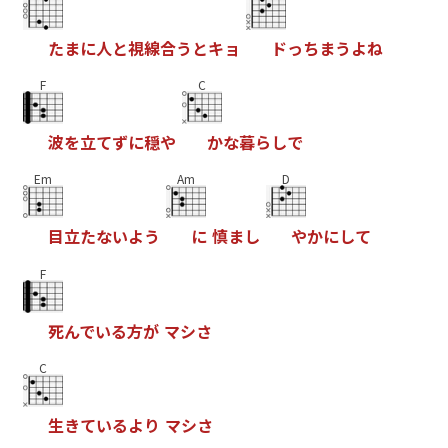
た
ま
に
人
と
視
線
合
う
と
キ
ョ
ド
っ
ち
ま
う
よ
ね
F
C
波
を
立
て
ず
に
穏
や
か
な
暮
ら
し
で
Em
Am
D
目
立
た
な
い
よ
う
に
慎
ま
し
や
か
に
し
て
F
死
ん
で
い
る
方
が
マ
シ
さ
C
生
き
て
い
る
よ
り
マ
シ
さ