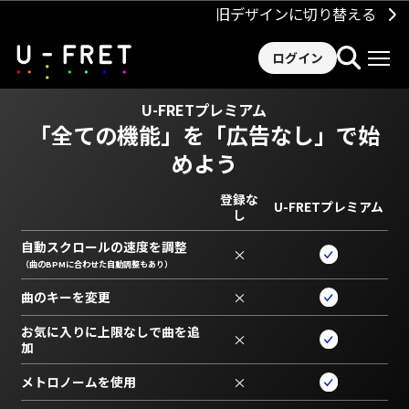
旧デザインに切り替える
ログイン
U-FRETプレミアム
「全ての機能」を
「広告なし」で始
めよう
登録な
U-FRETプレミアム
し
自動スクロールの速度を調整
×
（曲のBPMに合わせた自動調整もあり）
曲のキーを変更
×
お気に入りに上限なしで曲を追
×
加
メトロノームを使用
×