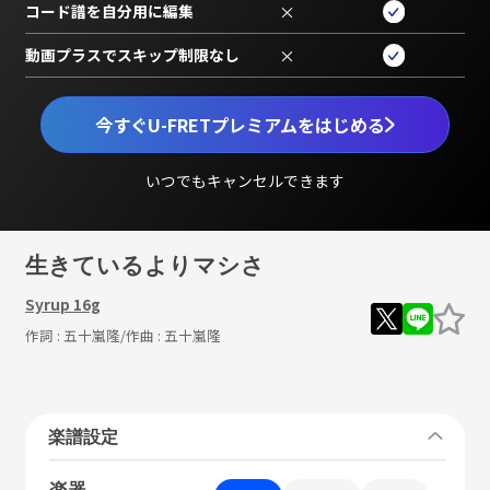
コード譜を自分用に編集
×
動画プラスでスキップ制限なし
×
今すぐU-FRETプレミアムをはじめる
いつでもキャンセルできます
生きているよりマシさ
Syrup 16g
作詞 :
五十嵐隆
/作曲 :
五十嵐隆
楽譜設定
楽器