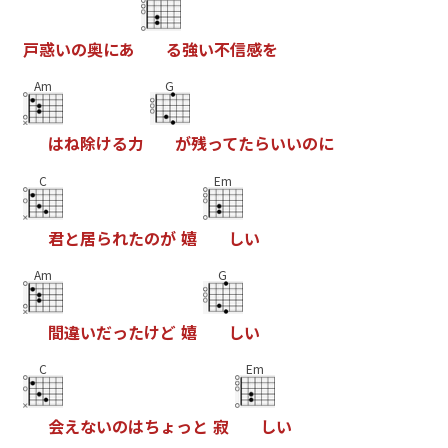
戸
惑
い
の
奥
に
あ
る
強
い
不
信
感
を
Am
G
は
ね
除
け
る
力
が
残
っ
て
た
ら
い
い
の
に
C
Em
君
と
居
ら
れ
た
の
が
嬉
し
い
Am
G
間
違
い
だ
っ
た
け
ど
嬉
し
い
C
Em
会
え
な
い
の
は
ち
ょ
っ
と
寂
し
い