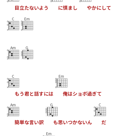
目
立
た
な
い
よ
う
に
慎
ま
し
や
か
に
し
て
C
Em
Am
G
C
Em
も
う
君
と
話
す
に
は
俺
は
シ
ョ
ボ
過
ぎ
て
Am
G
C
簡
単
な
言
い
訳
も
思
い
つ
か
な
い
ん
だ
Em