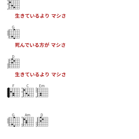
生
き
て
い
る
よ
り
マ
シ
さ
G
死
ん
で
い
る
方
が
マ
シ
さ
D
生
き
て
い
る
よ
り
マ
シ
さ
F
C
Em
G
Am
D