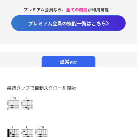
プレミアム会員なら、
全ての機能
が利用可能！
プレミアム会員の機能一覧はこちら
Loaded
:
98.37%
/
Unmute
通常ver
楽譜タップで自動スクロール開始
Em
G
F
C
Em