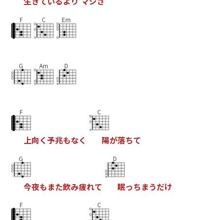
生
き
て
い
る
よ
り
マ
シ
さ
F
C
Em
G
Am
D
F
C
上
向
く
予
兆
も
な
く
陽
が
落
ち
て
G
D
今
夜
も
ま
た
飲
み
疲
れ
て
眠
っ
ち
ま
う
だ
け
F
C