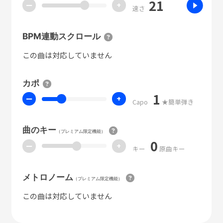
21
ー
+
速さ
BPM連動スクロール
この曲は対応していません
カポ
1
ー
+
Capo
★簡単弾き
曲のキー
（プレミアム限定機能）
0
ー
+
キー
原曲キー
メトロノーム
（プレミアム限定機能）
この曲は対応していません