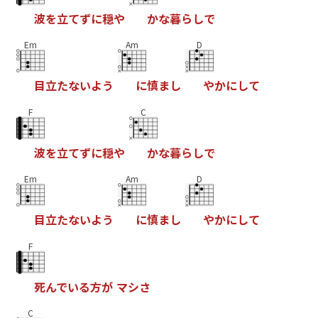
波
を
立
て
ず
に
穏
や
か
な
暮
ら
し
で
Em
Am
D
目
立
た
な
い
よ
う
に
慎
ま
し
や
か
に
し
て
F
C
波
を
立
て
ず
に
穏
や
か
な
暮
ら
し
で
Em
Am
D
目
立
た
な
い
よ
う
に
慎
ま
し
や
か
に
し
て
F
死
ん
で
い
る
方
が
マ
シ
さ
C