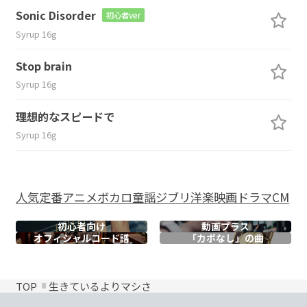
Sonic Disorder
初心者ver
Syrup 16g
Stop brain
Syrup 16g
理想的なスピードで
Syrup 16g
人気
定番
アニメ
ボカロ
童謡
ジブリ
洋楽
映画
ドラマ
CM
初心者向け
動画プラス
オフィシャル
コード譜
「カポなし」の曲
TOP
生きているよりマシさ