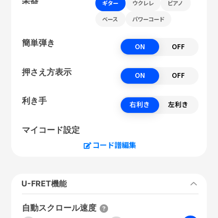
ギター
ウクレレ
ピアノ
ベース
パワーコード
簡単弾き
ON
OFF
押さえ方表示
ON
OFF
利き手
右利き
左利き
マイコード設定
コード譜編集
U-FRET機能
自動スクロール速度