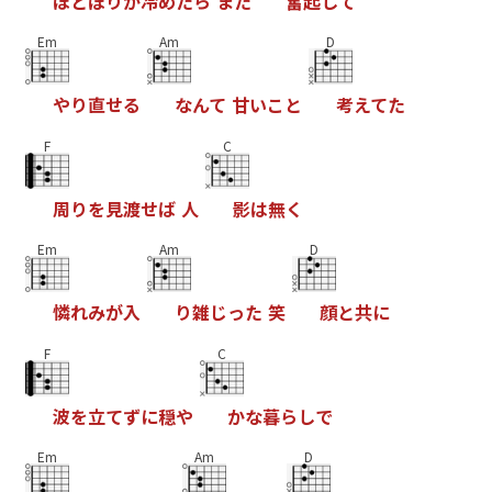
ほ
と
ぼ
り
が
冷
め
た
ら
ま
た
奮
起
し
て
Em
Am
D
や
り
直
せ
る
な
ん
て
甘
い
こ
と
考
え
て
た
F
C
周
り
を
見
渡
せ
ば
人
影
は
無
く
Em
Am
D
憐
れ
み
が
入
り
雑
じ
っ
た
笑
顔
と
共
に
F
C
波
を
立
て
ず
に
穏
や
か
な
暮
ら
し
で
Em
Am
D