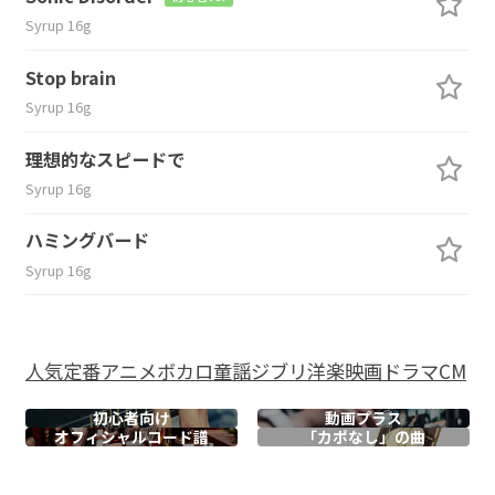
Syrup 16g
Stop brain
Syrup 16g
理想的なスピードで
Syrup 16g
ハミングバード
Syrup 16g
人気
定番
アニメ
ボカロ
童謡
ジブリ
洋楽
映画
ドラマ
CM
初心者向け
動画プラス
オフィシャル
コード譜
「カポなし」の曲