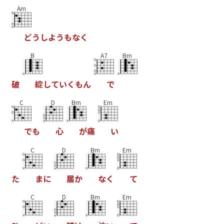
Am
ど
う
し
よ
う
も
な
く
B
A7
Bm
破
綻
し
て
い
く
も
ん
で
C
D
Bm
Em
で
も
心
が
痛
い
C
D
Bm
Em
た
ま
に
届
か
な
く
て
C
D
Bm
Em