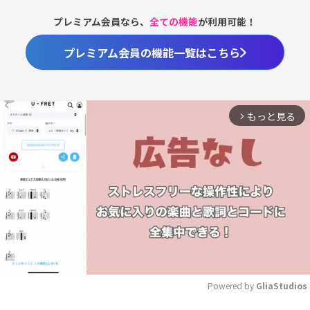
プレミアム会員なら、
全ての機能
が利用可能！
プレミアム会員の機能一覧はこちら
もっと見る
arrow_forward_ios
Powered by 
GliaStudios