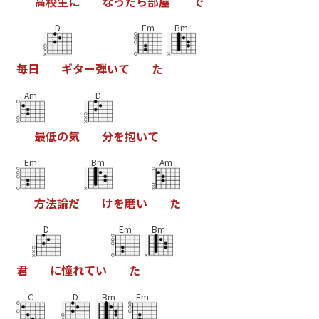
高
校
生
に
な
っ
た
ら
部
屋
で
D
Em
Bm
毎
日
ギ
タ
ー
弾
い
て
た
Am
D
最
低
の
気
分
を
抱
い
て
Em
Bm
Am
方
法
論
だ
け
を
磨
い
た
D
Em
Bm
君
に
憧
れ
て
い
た
C
D
Bm
Em