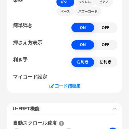
ギター
ウクレレ
ピアノ
ベース
パワーコード
簡単弾き
ON
OFF
押さえ方表示
ON
OFF
利き手
右利き
左利き
マイコード設定
コード譜編集
U-FRET機能
自動スクロール速度