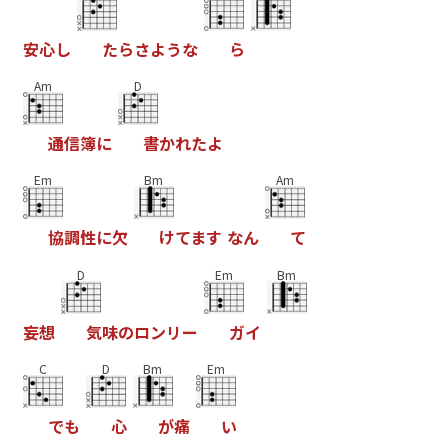
安
心
し
た
ら
さ
よ
う
な
ら
Am
D
通
信
簿
に
書
か
れ
た
よ
Em
Bm
Am
協
調
性
に
欠
け
て
ま
す
な
ん
て
D
Em
Bm
妄
想
気
味
の
ロ
ン
リ
ー
ガ
イ
C
D
Bm
Em
で
も
心
が
痛
い