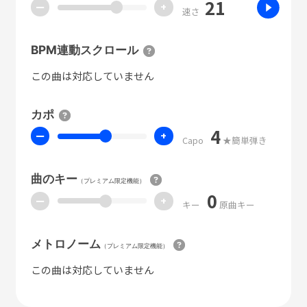
21
ー
+
速さ
BPM連動スクロール
この曲は対応していません
カポ
4
ー
+
Capo
★簡単弾き
曲のキー
（プレミアム限定機能）
0
ー
+
キー
原曲キー
メトロノーム
（プレミアム限定機能）
この曲は対応していません