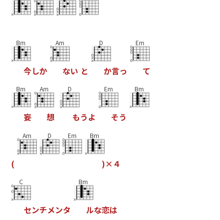
Bm
Am
D
Em
今
し
か
な
い
と
か
言
っ
て
Bm
Am
D
Em
Bm
妄
想
も
う
よ
そ
う
Am
D
Em
Bm
(
)
×
４
C
Bm
セ
ン
チ
メ
ン
タ
ル
な
恋
は