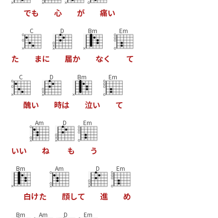
で
も
心
が
痛
い
C
D
Bm
Em
た
ま
に
届
か
な
く
て
C
D
Bm
Em
醜
い
時
は
泣
い
て
Am
D
Em
い
い
ね
も
う
Bm
Am
D
Em
白
け
た
顔
し
て
進
め
Bm
Am
D
Em