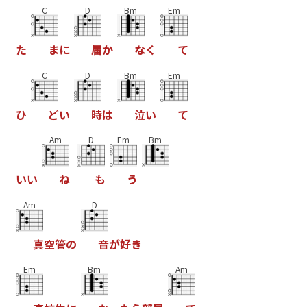
C
D
Bm
Em
た
ま
に
届
か
な
く
て
C
D
Bm
Em
ひ
ど
い
時
は
泣
い
て
Am
D
Em
Bm
い
い
ね
も
う
Am
D
真
空
管
の
音
が
好
き
Em
Bm
Am