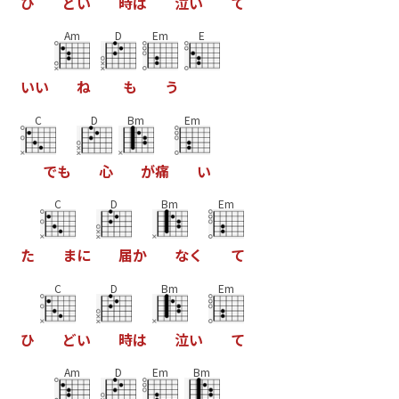
ひ
ど
い
時
は
泣
い
て
Am
D
Em
E
い
い
ね
も
う
C
D
Bm
Em
で
も
心
が
痛
い
C
D
Bm
Em
た
ま
に
届
か
な
く
て
C
D
Bm
Em
ひ
ど
い
時
は
泣
い
て
Am
D
Em
Bm