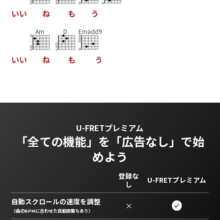
い
い
ね
も
う
Am
D
Emadd9
い
い
ね
も
う
U-FRETプレミアム
「全ての機能」を
「広告なし」で始
めよう
登録な
U-FRETプレミアム
し
自動スクロールの速度を調整
×
（曲のBPMに合わせた自動調整もあり）