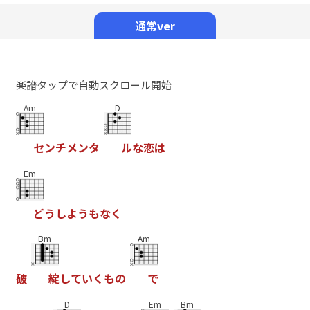
Mute
通常ver
楽譜タップで自動スクロール開始
Am
D
セ
ン
チ
メ
ン
タ
ル
な
恋
は
Em
ど
う
し
よ
う
も
な
く
Bm
Am
破
綻
し
て
い
く
も
の
で
D
Em
Bm