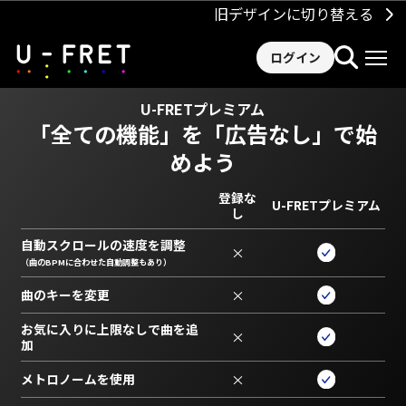
旧デザインに切り替える
ログイン
U-FRETプレミアム
「全ての機能」を
「広告なし」で始
めよう
登録な
U-FRETプレミアム
し
自動スクロールの速度を調整
×
（曲のBPMに合わせた自動調整もあり）
曲のキーを変更
×
お気に入りに上限なしで曲を追
×
加
メトロノームを使用
×