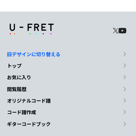
not
Em7
Don't leave me
high
G
D
旧デザインに切り替える
トップ
Don't leave me
dry
お気に入り
Em7
閲覧履歴
Don't leave me
high
オリジナルコード譜
G
D
コード譜作成
ギターコードブック
Don't leave me
dry