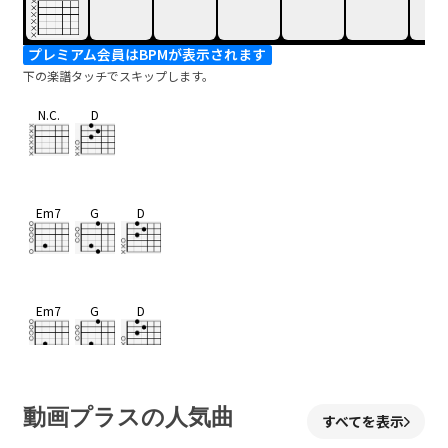
プレミアム会員はBPMが表示されます
下の楽譜タッチでスキップします。
N.C.
D
Em7
G
D
Em7
G
D
Em7
動画プラスの人気曲
すべてを表示