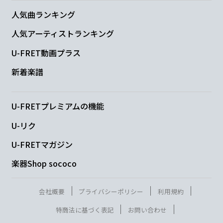
Em7
G
D
人気曲ランキング
人気アーティストランキング
U-FRET動画プラス
Em7
新着楽譜
Drying up in conversation
U-FRETプレミアムの機能
G
D
U-リク
You will be the one who can
not talk
U-FRETマガジン
Em7
楽器Shop sococo
All your insides fall to pieces
会社概要
プライバシーポリシー
利用規約
G
特商法に基づく表記
お問い合わせ