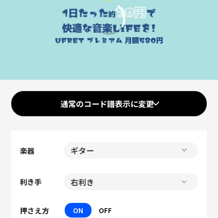
00:00
/
01:17
通常のコード譜表示に変更
楽器
利き手
押さえ方
ON
OFF