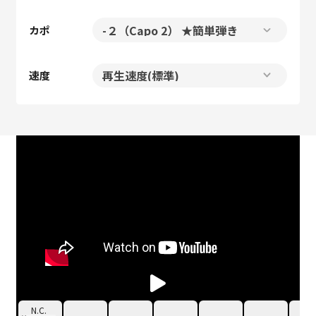
カポ
速度
N.C.