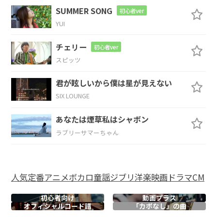
drop
SUMMER SONG
初心者ver
YUI
Em7
チェリー
初心者ver
You'd
kill yourself for recognition
スピッツ
G
D
君が眩しいから僕は星が見えない
SIX LOUNGE
Kill yourself to never,
ever stop
あなたは煙草私はシャボン
Em7
ラブリーサマーちゃん
You
broke another mirror
G
D
人気
定番
アニメ
ボカロ
童謡
ジブリ
洋楽
映画
ドラマ
CM
You're
turning into something you
are
初心者向け
動画プラス
オフィシャル
コード譜
「カポなし」の曲