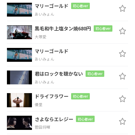
Two jumps in a week
マリーゴールド
初心者ver
あいみょん
G
黒毛和牛上塩タン焼680円
初心者ver
I bet you
think that's pretty clever, don't
大塚愛
D
マリーゴールド
you, boy
あいみょん
Em7
君はロックを聴かない
初心者ver
あいみょん
Flying on your motorcycle
ドライフラワー
初心者ver
G
D
優里
Watching all the ground beneath
you
さよならエレジー
初心者ver
菅田将暉