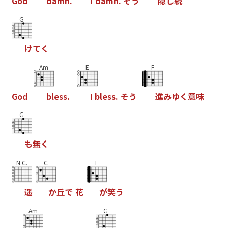
G
o
d
d
a
m
n
.
I
d
a
m
n
.
そ
う
隠
し
続
G
け
て
く
Am
E
F
G
o
d
b
l
e
s
s
.
I
b
l
e
s
s
.
そ
う
進
み
ゆ
く
意
味
G
も
無
く
N.C.
C
F
遥
か
丘
で
花
が
笑
う
Am
G