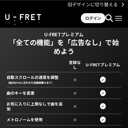
旧デザインに切り替える
ログイン
U-FRETプレミアム
「全ての機能」を
「広告なし」で始
めよう
登録な
U-FRETプレミアム
し
自動スクロールの速度を調整
×
（曲のBPMに合わせた自動調整もあり）
曲のキーを変更
×
お気に入りに上限なしで曲を追
×
加
メトロノームを使用
×