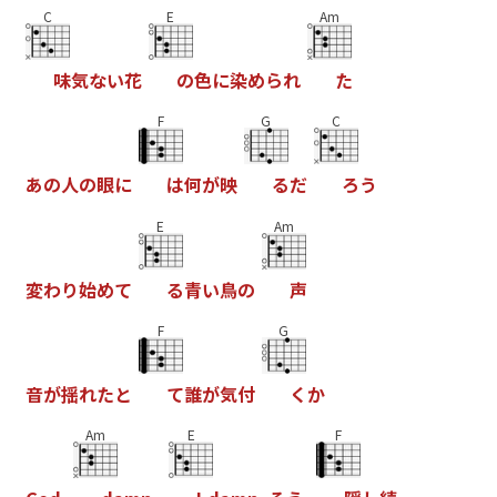
C
E
Am
味
気
な
い
花
の
色
に
染
め
ら
れ
た
F
G
C
あ
の
人
の
眼
に
は
何
が
映
る
だ
ろ
う
E
Am
変
わ
り
始
め
て
る
青
い
鳥
の
声
F
G
音
が
揺
れ
た
と
て
誰
が
気
付
く
か
Am
E
F