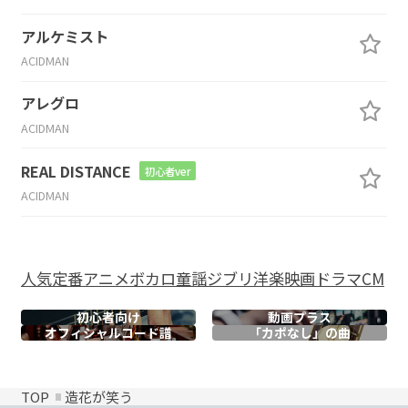
アルケミスト
ACIDMAN
アレグロ
ACIDMAN
REAL DISTANCE
初心者ver
ACIDMAN
人気
定番
アニメ
ボカロ
童謡
ジブリ
洋楽
映画
ドラマ
CM
初心者向け
動画プラス
オフィシャル
コード譜
「カポなし」の曲
TOP
造花が笑う