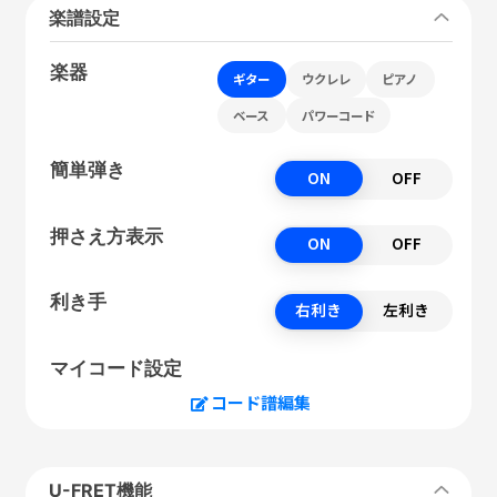
楽譜設定
楽器
ギター
ウクレレ
ピアノ
ベース
パワーコード
簡単弾き
ON
OFF
押さえ方表示
ON
OFF
利き手
右利き
左利き
マイコード設定
コード譜編集
U-FRET機能