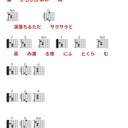
Am
G
涙
落
ち
る
た
だ
サ
ラ
サ
ラ
と
F
E
Am
F
E
Am
染
み
渡
る
夜
に
ふ
と
く
ら
む
F
G
A
F
G
A
F
G
Am