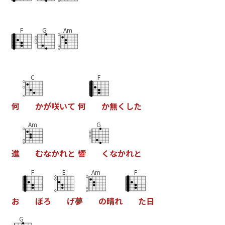
F
G
Am
C
F
何
か
が
咲
い
て
何
か
無
く
し
た
Am
G
進
む
な
か
れ
と
響
く
な
か
れ
と
F
E
Am
F
お
ぼ
ろ
げ
夢
の
晴
れ
た
日
G