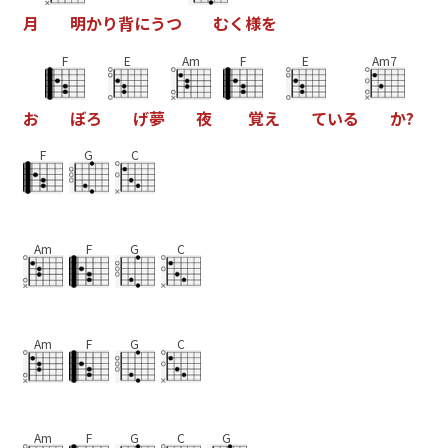
月
明
か
り
背
に
う
つ
む
く
様
を
F
E
Am
F
E
Am7
お
ぼ
ろ
げ
夢
夜
覚
え
て
い
る
か
?
F
G
C
Am
F
G
C
Am
F
G
C
Am
F
G
C
G