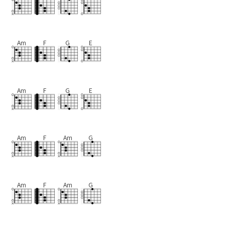
Am
F
G
E
Am
F
G
E
Am
F
Am
G
Am
F
Am
G