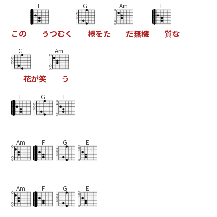
F
G
Am
F
こ
の
う
つ
む
く
様
を
た
だ
無
機
質
な
G
Am
花
が
笑
う
F
G
E
Am
F
G
E
Am
F
G
E