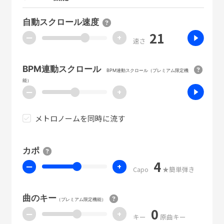
自動スクロール速度
21
ー
+
速さ
BPM連動スクロール
BPM連動スクロール（プレミアム限定機
能）
ー
+
メトロノームを同時に流す
カポ
4
ー
+
Capo
★簡単弾き
曲のキー
（プレミアム限定機能）
0
ー
+
キー
原曲キー