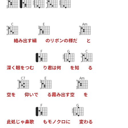
C
E
Am
絡
み
出
す
絹
の
リ
ボ
ン
の
様
だ
と
F
G
C
深
く
眼
を
つ
む
り
君
は
何
を
知
る
C7
E
Am
空
を
仰
い
で
る
霞
み
出
す
空
を
F
G
此
処
じ
ゃ
鼻
歌
も
モ
ノ
ク
ロ
に
変
わ
る