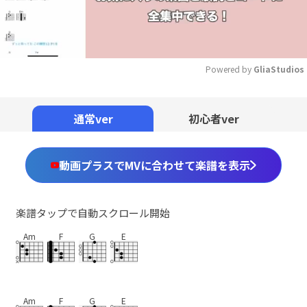
Powered by 
GliaStudios
Mute
通常ver
初心者ver
動画プラスでMVに合わせて楽譜を表示
楽譜タップで自動スクロール開始
Am
F
G
E
Am
F
G
E