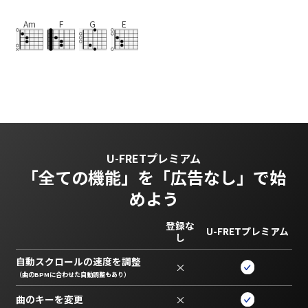
Am
F
G
E
U-FRETプレミアム
「全ての機能」を
「広告なし」で始
めよう
登録な
U-FRETプレミアム
し
自動スクロールの速度を調整
×
（曲のBPMに合わせた自動調整もあり）
曲のキーを変更
×