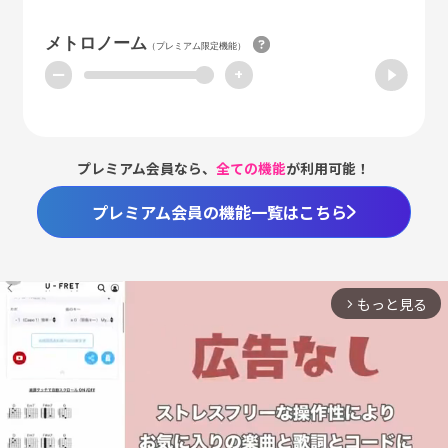
メトロノーム
（プレミアム限定機能）
ー
+
プレミアム会員なら、
全ての機能
が利用可能！
プレミアム会員の機能一覧はこちら
もっと見る
arrow_forward_ios