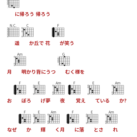
に
帰
ろ
う
帰
ろ
う
N.C.
C
F
遥
か
丘
で
花
が
笑
う
Am
G
月
明
か
り
背
に
う
つ
む
く
様
を
F
E
Am
F
E
Am
お
ぼ
ろ
げ
夢
夜
覚
え
て
い
る
か
?
F
E
Am
F
E
Am
な
ぜ
か
輝
く
月
に
落
と
さ
れ