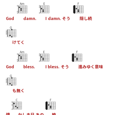
Am
E
F
G
o
d
d
a
m
n
.
I
d
a
m
n
.
そ
う
隠
し
続
G
け
て
く
Am
E
F
G
o
d
b
l
e
s
s
.
I
b
l
e
s
s
.
そ
う
進
み
ゆ
く
意
味
G
も
無
く
C
F
懐
か
し
き
日
あ
の
暁