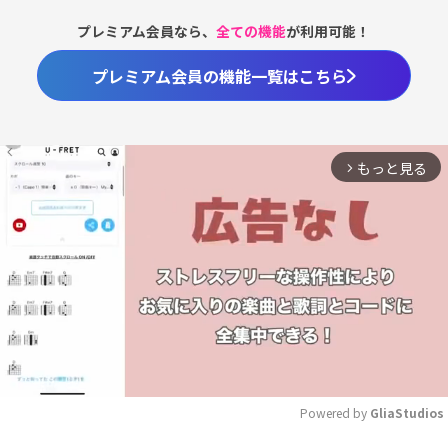
プレミアム会員なら、
全ての機能
が利用可能！
プレミアム会員の機能一覧はこちら
もっと見る
arrow_forward_ios
Powered by 
GliaStudios