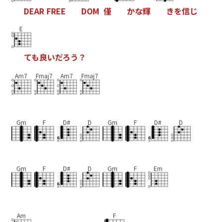
D
E
A
R
F
R
E
E
D
O
M
僅
か
な
輝
き
を
信
じ
E
て
も
良
い
だ
ろ
う
？
Am7
Fmaj7
Am7
Fmaj7
Gm
F
D#
D
Gm
F
D#
D
Gm
F
D#
D
Gm
F
Em
Am
F