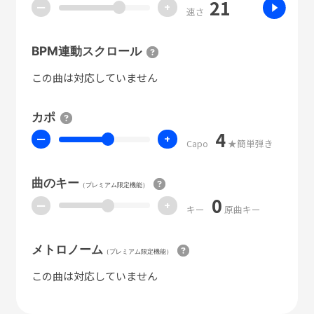
21
ー
+
速さ
BPM連動スクロール
この曲は対応していません
カポ
4
ー
+
Capo
★簡単弾き
曲のキー
（プレミアム限定機能）
0
ー
+
キー
原曲キー
メトロノーム
（プレミアム限定機能）
この曲は対応していません