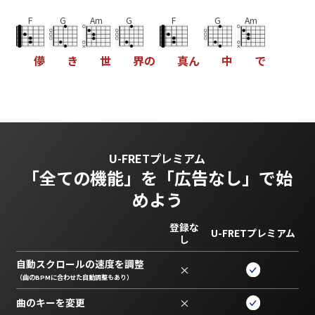
F
G
Am
G
F
G
Am
儚
き
世
界
の
真
ん
中
で
U-FRETプレミアム
「全ての機能」を
「広告なし」で始
めよう
登録な
U-FRETプレミアム
し
自動スクロールの速度を調整
×
（曲のBPMに合わせた自動調整もあり）
曲のキーを変更
×