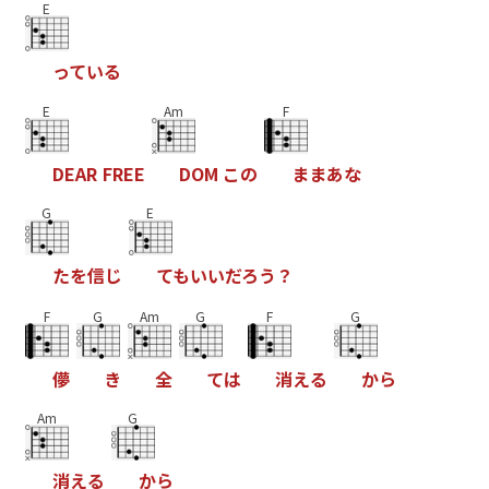
E
っ
て
い
る
E
Am
F
D
E
A
R
F
R
E
E
D
O
M
こ
の
ま
ま
あ
な
G
E
た
を
信
じ
て
も
い
い
だ
ろ
う
？
F
G
Am
G
F
G
儚
き
全
て
は
消
え
る
か
ら
Am
G
消
え
る
か
ら