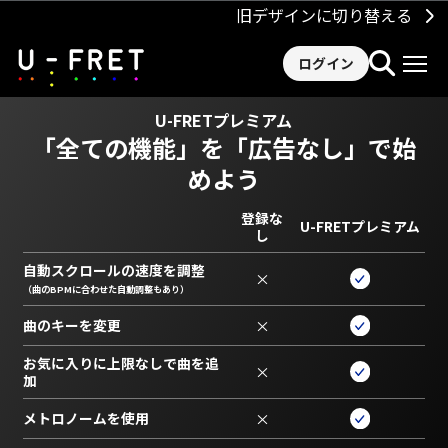
旧デザインに切り替える
ログイン
U-FRETプレミアム
「全ての機能」を
「広告なし」で始
めよう
登録な
U-FRETプレミアム
し
自動スクロールの速度を調整
×
（曲のBPMに合わせた自動調整もあり）
曲のキーを変更
×
お気に入りに上限なしで曲を追
×
加
メトロノームを使用
×