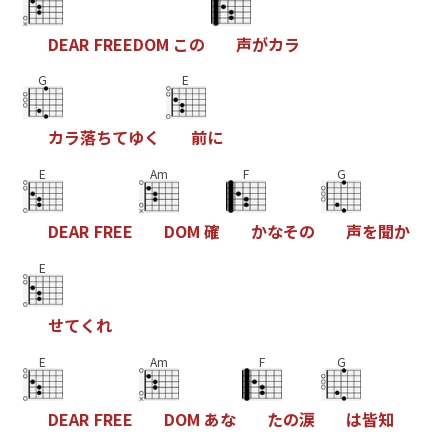
D
E
A
R
F
R
E
E
D
O
M
こ
の
声
が
カ
ラ
G
E
カ
ラ
落
ち
て
ゆ
く
前
に
E
Am
F
G
D
E
A
R
F
R
E
E
D
O
M
確
か
な
そ
の
声
を
聞
か
E
せ
て
く
れ
E
Am
F
G
D
E
A
R
F
R
E
E
D
O
M
あ
な
た
の
涙
は
皆
知