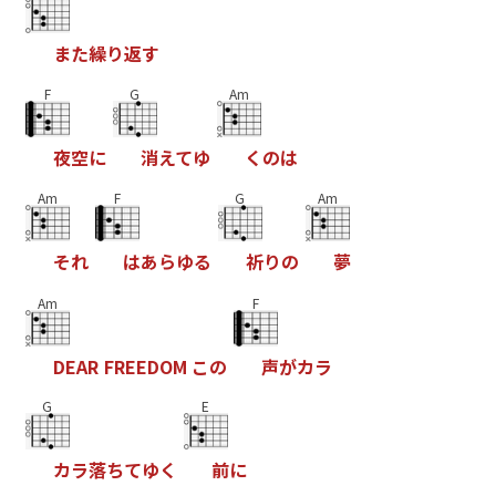
ま
た
繰
り
返
す
F
G
Am
夜
空
に
消
え
て
ゆ
く
の
は
Am
F
G
Am
そ
れ
は
あ
ら
ゆ
る
祈
り
の
夢
Am
F
D
E
A
R
F
R
E
E
D
O
M
こ
の
声
が
カ
ラ
G
E
カ
ラ
落
ち
て
ゆ
く
前
に