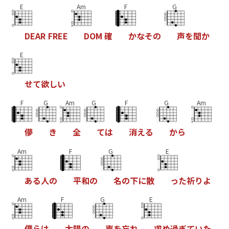
E
Am
F
G
D
E
A
R
F
R
E
E
D
O
M
確
か
な
そ
の
声
を
聞
か
E
せ
て
欲
し
い
F
G
Am
G
F
G
Am
儚
き
全
て
は
消
え
る
か
ら
Am
F
G
E
あ
る
人
の
平
和
の
名
の
下
に
散
っ
た
祈
り
よ
Am
F
G
E
僕
ら
は
太
陽
の
声
を
忘
れ
求
め
過
ぎ
て
い
た