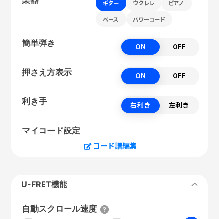
ギター
ウクレレ
ピアノ
ベース
パワーコード
簡単弾き
ON
OFF
押さえ方表示
ON
OFF
利き手
右利き
左利き
マイコード設定
コード譜編集
U-FRET機能
自動スクロール速度