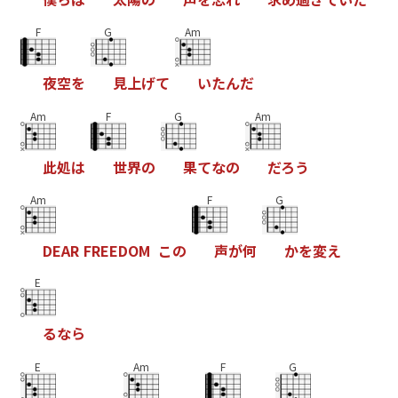
F
G
Am
夜
空
を
見
上
げ
て
い
た
ん
だ
Am
F
G
Am
此
処
は
世
界
の
果
て
な
の
だ
ろ
う
Am
F
G
D
E
A
R
F
R
E
E
D
O
M
こ
の
声
が
何
か
を
変
え
E
る
な
ら
E
Am
F
G