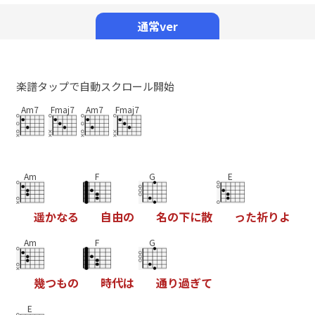
Mute
通常ver
楽譜タップで自動スクロール開始
Am7
Fmaj7
Am7
Fmaj7
Am
F
G
E
遥
か
な
る
自
由
の
名
の
下
に
散
っ
た
祈
り
よ
Am
F
G
幾
つ
も
の
時
代
は
通
り
過
ぎ
て
E