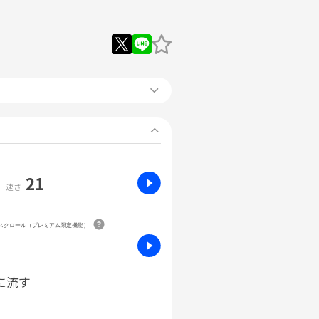
21
速さ
動スクロール（プレミアム限定機能）
に流す