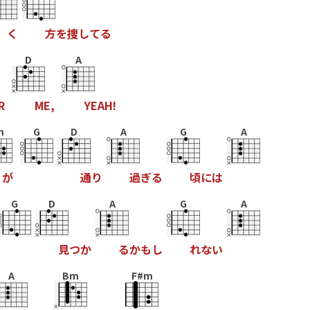
く
方
を
捜
し
て
る
D
A
R
M
E
,
Y
E
A
H
!
m
G
D
A
G
A
が
通
り
過
ぎ
る
頃
に
は
G
D
A
G
A
見
つ
か
る
か
も
し
れ
な
い
A
Bm
F#m