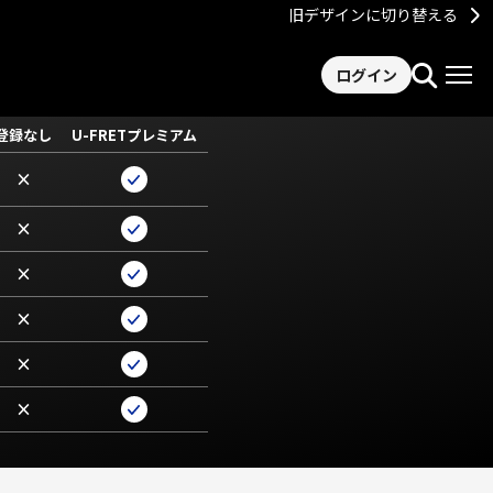
旧デザインに切り替える
ログイン
登録なし
U-FRETプレミアム
×
×
×
×
×
×