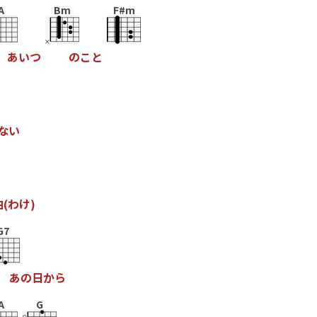
A
Bm
F#m
あ
い
つ
の
こ
と
な
い
由
(
わ
け
)
G7
あ
の
日
か
ら
A
G