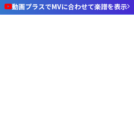
動画プラスでMVに合わせて楽譜を表示
Loaded
:
98.37%
/
nmute