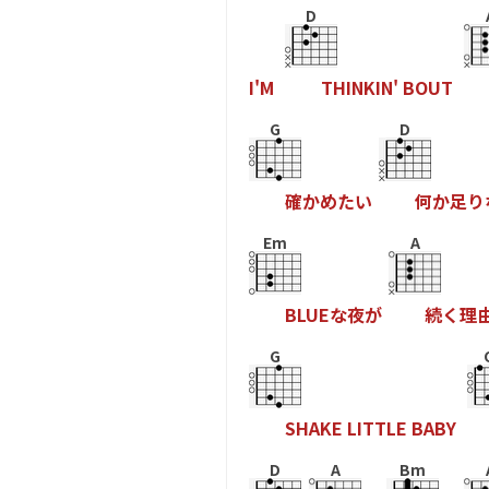
D
I
'
M
T
H
I
N
K
I
N
'
B
O
U
T
G
D
確
か
め
た
い
何
か
足
り
Em
A
B
L
U
E
な
夜
が
続
く
理
G
S
H
A
K
E
L
I
T
T
L
E
B
A
B
Y
D
A
Bm