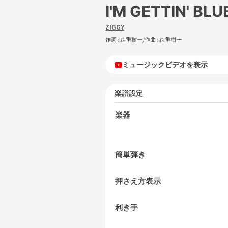
I'M GETTIN' BLU
ZIGGY
作詞 :
森重樹一
/作曲 :
森重樹一
ミュージックビデオを表示
楽譜設定
楽器
簡単弾き
押さえ方表示
利き手