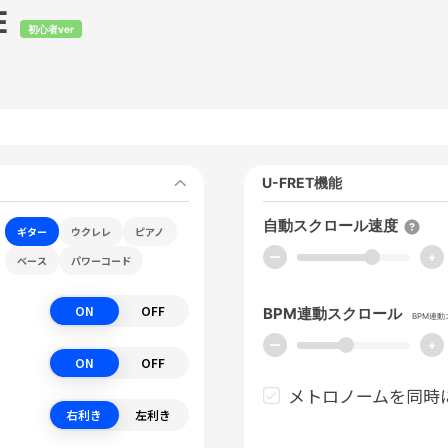
E
初心者ver
U-FRET機能
自動スクロール速度
ギター
ウクレレ
ピアノ
ー
+
ベース
パワーコード
ON
OFF
BPM連動スクロール
BPM連
ー
+
ON
OFF
メトロノームを同時
右利き
左利き