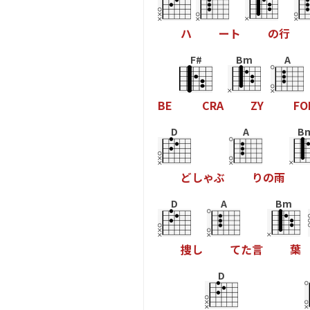
ハ
ー
ト
の
行
F#
Bm
A
B
E
C
R
A
Z
Y
F
O
D
A
B
ど
し
ゃ
ぶ
り
の
雨
D
A
Bm
捜
し
て
た
言
葉
D