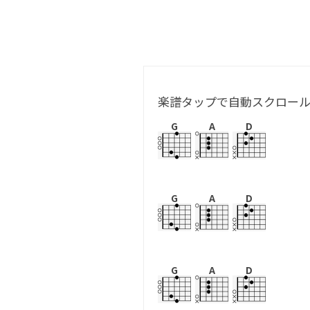
楽譜タップで自動スクロー
G
A
D
G
A
D
G
A
D