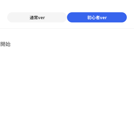
通常ver
初心者ver
ル開始