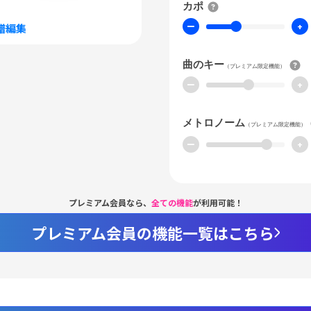
カポ
ー
+
譜編集
曲のキー
（プレミアム限定機能）
ー
+
メトロノーム
（プレミアム限定機能）
ー
+
プレミアム会員なら、
全ての機能
が利用可能！
プレミアム会員の機能一覧はこちら