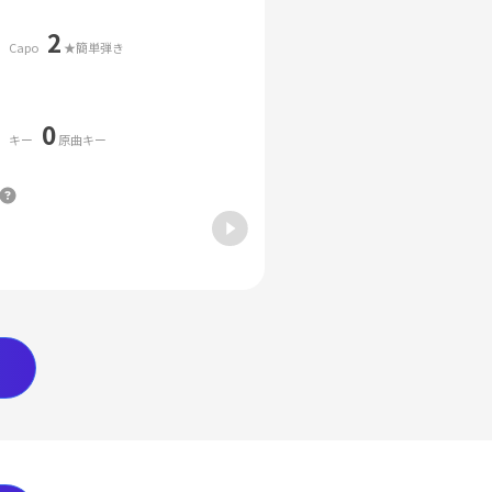
2
Capo
★簡単弾き
0
キー
原曲キー