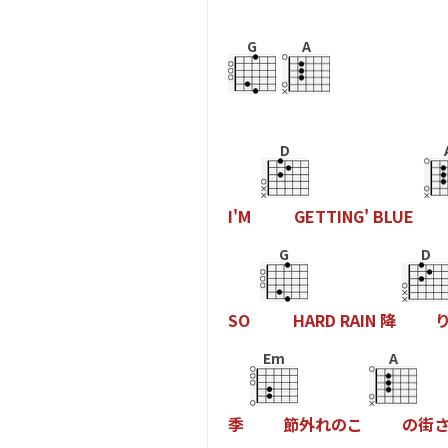
G
A
D
I
'
M
G
E
T
T
I
N
G
'
B
L
U
E
G
D
S
O
H
A
R
D
R
A
I
N
降
Em
A
季
節
外
れ
の
こ
の
街