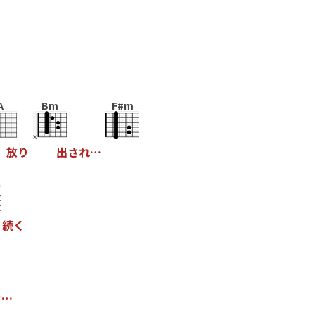
A
Bm
F#m
放
り
出
さ
れ
…
り
続
く
さ
…