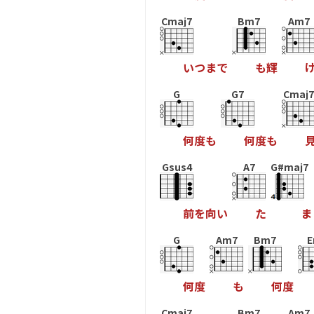
Cmaj7
Bm7
Am7
い
つ
ま
で
も
輝
G
G7
Cmaj7
何
度
も
何
度
も
Gsus4
A7
G#maj7
前
を
向
い
た
ま
G
Am7
Bm7
何
度
も
何
度
Cmaj7
Bm7
Am7