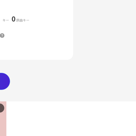
0
キー
原曲キー