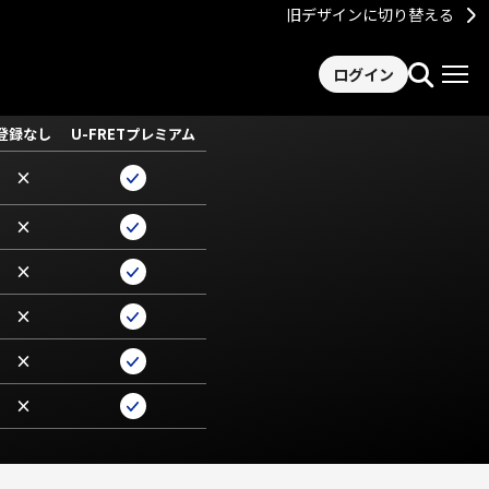
旧デザインに切り替える
ログイン
登録なし
U-FRETプレミアム
×
×
×
×
×
×