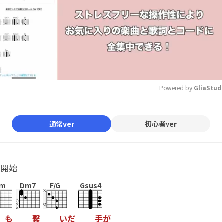
Powered by 
GliaStud
Mute
通常ver
初心者ver
ル開始
Em
Dm7
F/G
Gsus4
も
繋
い
だ
手
が