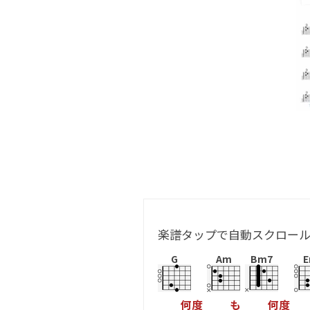
楽譜タップで自動スクロー
G
Am
Bm7
何
度
も
何
度