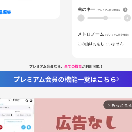
曲のキー
（プレミアム限定機能）
譜編集
ー
+
メトロノーム
（プレミアム限定機能）
この曲は対応していません
プレミアム会員なら、
全ての機能
が利用可能！
プレミアム会員の機能一覧はこちら
もっと見る
arrow_forward_ios