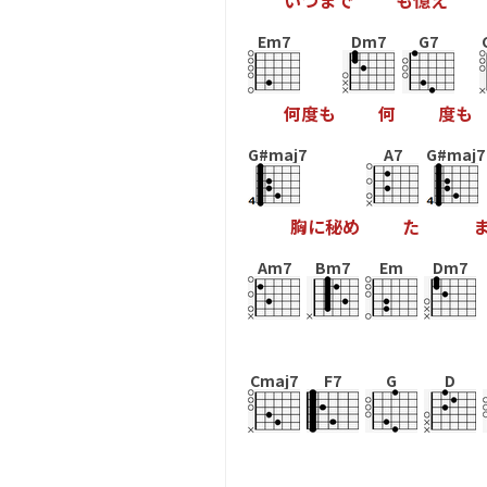
い
つ
ま
で
も
憶
え
Em7
Dm7
G7
何
度
も
何
度
も
G#maj7
A7
G#maj7
胸
に
秘
め
た
Am7
Bm7
Em
Dm7
Cmaj7
F7
G
D