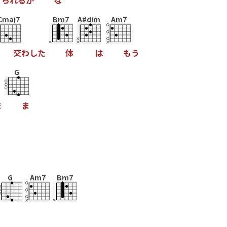
ら
れ
る
か
な
Cmaj7
Bm7
A#dim
Am7
交
わ
し
た
体
は
も
う
G
ま
ま
G
Am7
Bm7