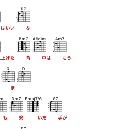
D7
け
ば
い
い
な
Bm7
A#dim
Am7
見
上
げ
た
背
中
は
も
う
G
D
ま
Em
Dm7
Fmaj7/G
G7
も
繋
い
だ
手
が
D7