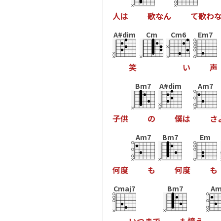
人
は
歌
な
ん
て
歌
わ
A#dim
Cm
Cm6
Em7
笑
い
声
Bm7
A#dim
Am7
子
供
の
僕
は
さ
Am7
Bm7
Em
何
度
も
何
度
も
Cmaj7
Bm7
Am