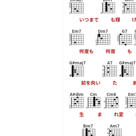
い
つ
ま
で
も
輝
Em7
Dm7
G7
何
度
も
何
度
も
G#maj7
A7
G#maj7
前
を
向
い
た
A#dim
Cm
Cm6
Em
生
ま
れ
変
Bm7
Am7