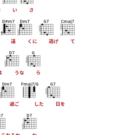
な
い
さ
D#m7
Dm7
G7
Cmaj7
遠
く
に
逃
げ
て
D7
G
よ
う
な
ら
Dm7
Fmaj7/G
G7
過
ご
し
た
日
を
7
D7