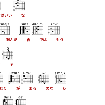
け
ば
い
い
な
Cmaj7
Bm7
A#dim
Am7
掴
ん
だ
背
中
は
も
う
G
ま
ま
7
D#m7
Dm7
G7
Cmaj7
わ
り
が
あ
る
の
な
ら
Dm7
G7