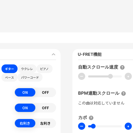
U-FRET機能
自動スクロール速度
ギター
ウクレレ
ピアノ
ー
+
ベース
パワーコード
ON
OFF
BPM連動スクロール
この曲は対応していません
ON
OFF
カポ
右利き
左利き
ー
+