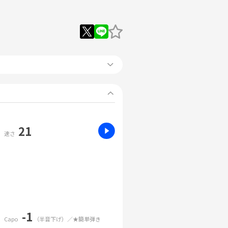
21
速さ
-1
Capo
（半音下げ）／★簡単弾き