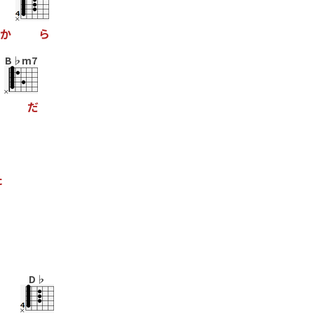
か
ら
B♭m7
だ
た
D♭