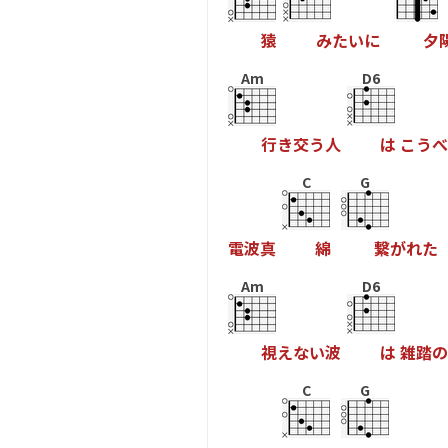
猿
み
た
い
に
夕
Am
D6
行
き
交
う
人
は
こ
う
べ
C
G
電
波
真
綿
繋
が
れ
た
Am
D6
視
え
な
い
波
は
雑
踏
の
C
G