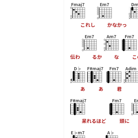
Fmaj7
Em7
Dm
こ
れ
し
か
な
か
っ
Em7
Am7
Fm7
伝
わ
る
か
な
こ
D♭
F#maj7
Fm7
Adim
あ
あ
君
F#maj7
Fm7
E
呆
れ
る
ほ
ど
頭
に
E♭m7
A♭