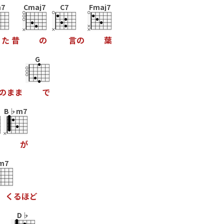
7
Cmaj7
C7
Fmaj7
た
昔
の
言
の
葉
G
の
ま
ま
で
B♭m7
が
m7
く
る
ほ
ど
D♭