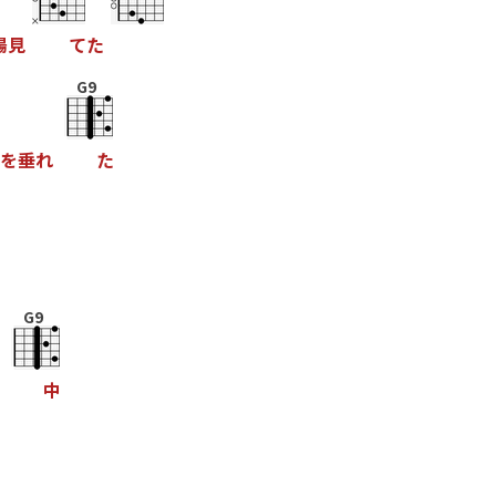
陽
見
て
た
G9
を
垂
れ
た
G9
中