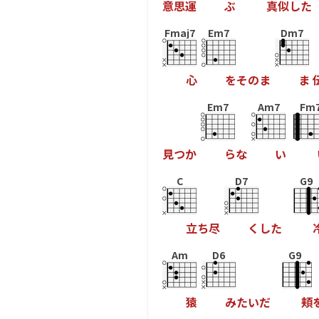
意
思
運
ぶ
真
似
し
た
Fmaj7
Em7
Dm7
心
を
そ
の
ま
ま
Em7
Am7
Fm
見
つ
か
ら
な
い
C
D7
G9
立
ち
尽
く
し
た
Am
D6
G9
猿
み
た
い
だ
頬