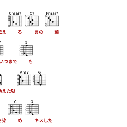
Cmaj7
C7
Fmaj7
伝
え
る
言
の
葉
7
G
い
つ
ま
で
も
Am7
G
冷
え
た
朝
C
G
を
染
め
キ
ス
し
た