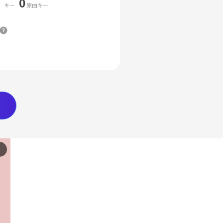
0
キー
原曲キー