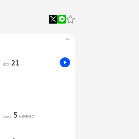
21
速さ
5
Capo
★簡単弾き