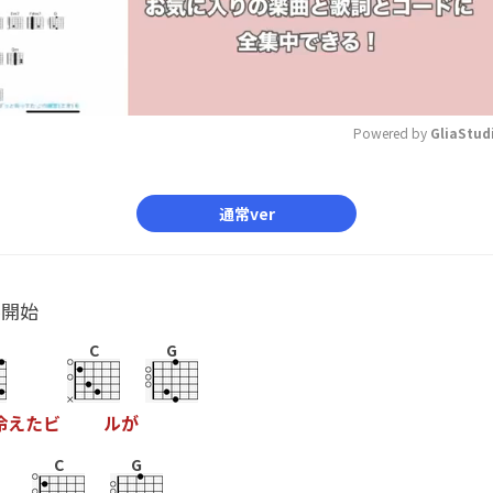
Powered by 
GliaStud
Mute
通常ver
ル開始
C
G
冷
え
た
ビ
ル
が
C
G