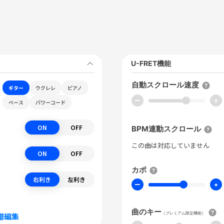
U-FRET機能
自動スクロール速度
ギター
ウクレレ
ピアノ
ー
+
ベース
パワーコード
ON
OFF
BPM連動スクロール
この曲は対応していません
ON
OFF
カポ
右利き
左利き
ー
+
曲のキー
（プレミアム限定機能）
譜編集