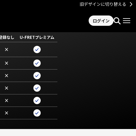
旧デザインに切り替える
ログイン
登録なし
U-FRETプレミアム
×
×
×
×
×
×