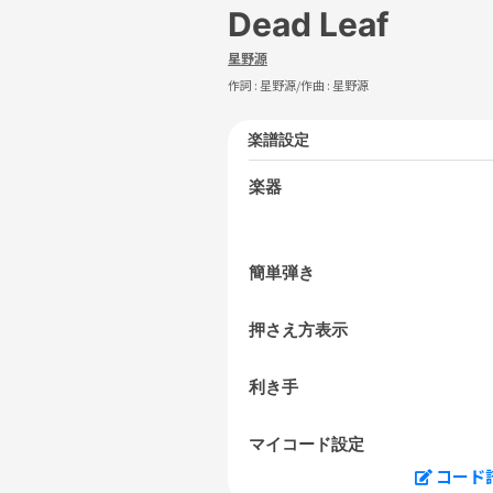
Dead Leaf
星野源
作詞 :
星野源
/作曲 :
星野源
楽譜設定
楽器
簡単弾き
押さえ方表示
利き手
マイコード設定
コード