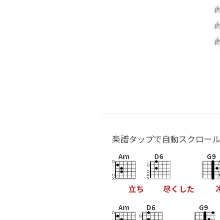
楽譜タップで自動スクロー
Am
D6
G9
立
ち
尽
く
し
た
Am
D6
G9