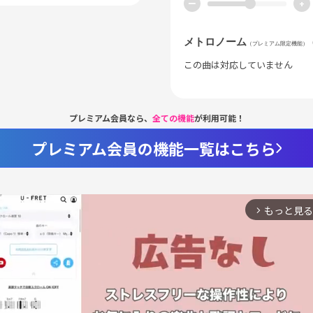
ー
+
メトロノーム
（プレミアム限定機能）
この曲は対応していません
プレミアム会員なら、
全ての機能
が利用可能！
プレミアム会員の機能一覧はこちら
もっと見る
arrow_forward_ios