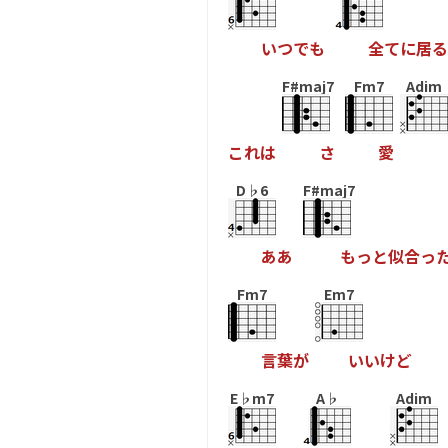
い
つ
で
も
全
て
に
居
る
F#maj7
Fm7
Adim
こ
れ
は
さ
愛
D♭6
F#maj7
あ
あ
も
っ
と
似
合
っ
Fm7
Em7
言
葉
が
い
い
け
ど
E♭m7
A♭
Adim