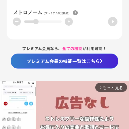
メトロノーム
（プレミアム限定機能）
ー
+
プレミアム会員なら、
全ての機能
が利用可能！
プレミアム会員の機能一覧はこちら
もっと見る
arrow_forward_ios