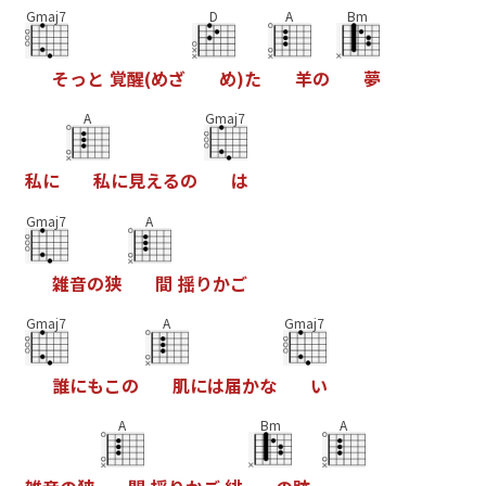
Gmaj7
D
A
Bm
そ
っ
と
覚
醒
(
め
ざ
め
)
た
羊
の
夢
A
Gmaj7
私
に
私
に
見
え
る
の
は
Gmaj7
A
雑
音
の
狭
間
揺
り
か
ご
Gmaj7
A
Gmaj7
誰
に
も
こ
の
肌
に
は
届
か
な
い
A
Bm
A