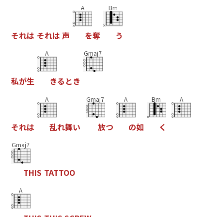
A
Bm
そ
れ
は
そ
れ
は
声
を
奪
う
A
Gmaj7
私
が
生
き
る
と
き
A
Gmaj7
A
Bm
A
そ
れ
は
乱
れ
舞
い
放
つ
の
如
く
Gmaj7
T
H
I
S
T
A
T
T
O
O
A