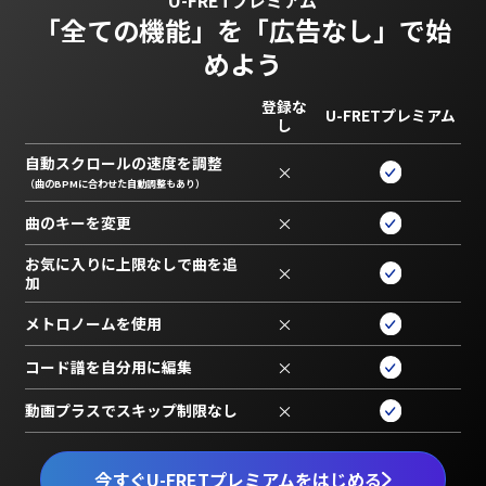
U-FRETプレミアム
「全ての機能」を
「広告なし」で始
めよう
登録な
U-FRETプレミアム
し
自動スクロールの速度を調整
×
（曲のBPMに合わせた自動調整もあり）
曲のキーを変更
×
お気に入りに上限なしで曲を追
×
加
メトロノームを使用
×
コード譜を自分用に編集
×
動画プラスでスキップ制限なし
×
今すぐU-FRETプレミアムをはじめる