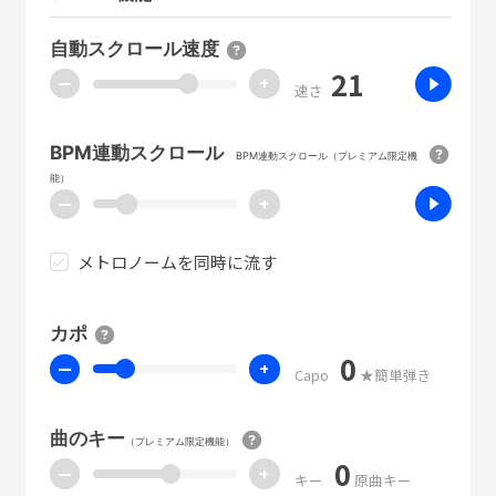
自動スクロール速度
21
ー
+
速さ
BPM連動スクロール
BPM連動スクロール（プレミアム限定機
能）
ー
+
メトロノームを同時に流す
カポ
0
ー
+
Capo
★簡単弾き
曲のキー
（プレミアム限定機能）
0
ー
+
キー
原曲キー