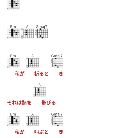
Bm
A
Gmaj7
Bm
A
Gmaj7
私
が
祈
る
と
き
A
そ
れ
は
熱
を
帯
び
る
Bm
A
Gmaj7
私
が
叫
ぶ
と
き