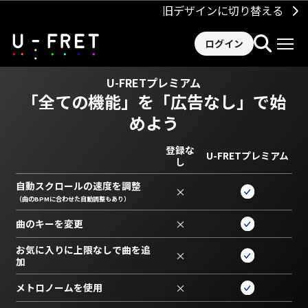
旧デザインに切り替える
ログイン
U-FRETプレミアム
「全ての機能」を
「広告なし」で始
めよう
登録な
U-FRETプレミアム
し
自動スクロールの速度を調整
×
（曲のBPMに合わせた自動調整もあり）
曲のキーを変更
×
お気に入りに上限なしで曲を追
×
加
メトロノームを使用
×