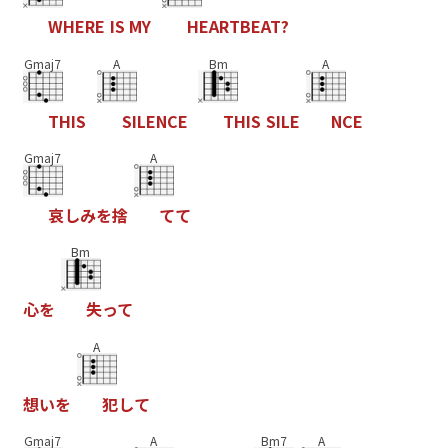
W
H
E
R
E
I
S
M
Y
H
E
A
R
T
B
E
A
T
?
Gmaj7
A
Bm
A
T
H
I
S
S
I
L
E
N
C
E
T
H
I
S
S
I
L
E
N
C
E
Gmaj7
A
哀
し
み
を
捨
て
て
Bm
心
を
失
っ
て
A
想
い
を
犯
し
て
Gmaj7
A
Bm7
A