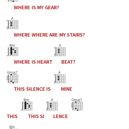
W
H
E
R
E
I
S
M
Y
G
E
A
R
?
A
W
H
E
R
E
W
H
E
R
E
A
R
E
M
Y
S
T
A
I
R
S
?
Bm
A
W
H
E
R
E
I
S
H
E
A
R
T
B
E
A
T
?
Gmaj7
A
T
H
I
S
S
I
L
E
N
C
E
I
S
M
I
N
E
Bm
A
Gmaj7
T
H
I
S
T
H
I
S
S
I
L
E
N
C
E
Bm