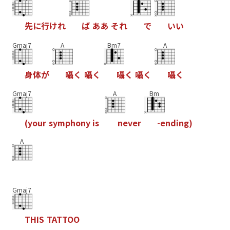
先
に
行
け
れ
ば
あ
あ
そ
れ
で
い
い
Gmaj7
A
Bm7
A
身
体
が
囁
く
囁
く
囁
く
囁
く
囁
く
Gmaj7
A
Bm
(
y
o
u
r
s
y
m
p
h
o
n
y
i
s
n
e
v
e
r
-
e
n
d
i
n
g
)
A
Gmaj7
T
H
I
S
T
A
T
T
O
O