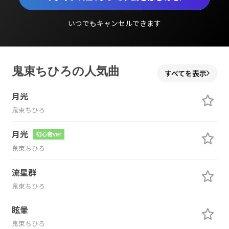
いつでもキャンセルできます
鬼束ちひろの人気曲
すべてを表示
月光
鬼束ちひろ
月光
初心者ver
鬼束ちひろ
流星群
鬼束ちひろ
眩暈
鬼束ちひろ