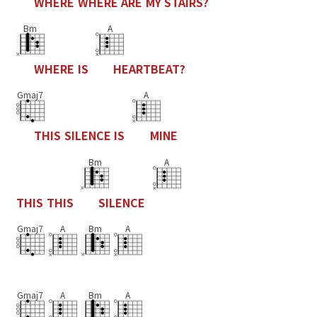
W
H
E
R
E
W
H
E
R
E
A
R
E
M
Y
S
T
A
I
R
S
?
Bm
A
W
H
E
R
E
I
S
H
E
A
R
T
B
E
A
T
?
Gmaj7
A
T
H
I
S
S
I
L
E
N
C
E
I
S
M
I
N
E
Bm
A
T
H
I
S
T
H
I
S
S
I
L
E
N
C
E
Gmaj7
A
Bm
A
Gmaj7
A
Bm
A