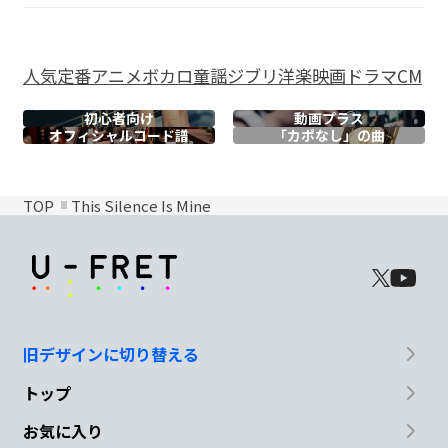
人気
定番
アニメ
ボカロ
童謡
ジブリ
洋楽
映画
ドラマ
CM
初心者向け
動画プラス
オフィシャル
コード譜
「カポなし」の曲
TOP
This Silence Is Mine
旧デザインに切り替える
トップ
お気に入り