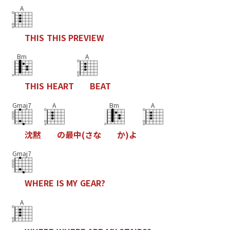
A
T
H
I
S
T
H
I
S
P
R
E
V
I
E
W
Bm
A
T
H
I
S
H
E
A
R
T
B
E
A
T
Gmaj7
A
Bm
A
沈
黙
の
最
中
(
さ
な
か
)
よ
Gmaj7
W
H
E
R
E
I
S
M
Y
G
E
A
R
?
A