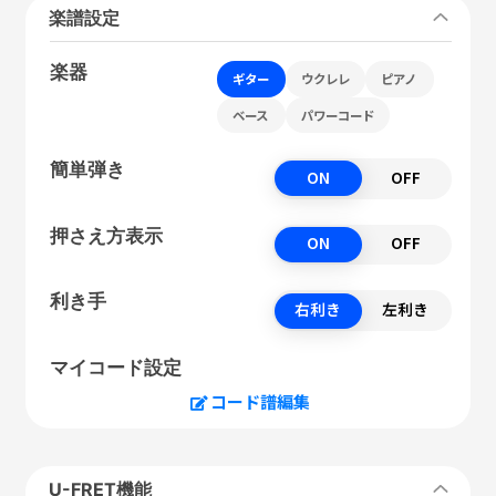
楽譜設定
楽器
ギター
ウクレレ
ピアノ
ベース
パワーコード
簡単弾き
ON
OFF
押さえ方表示
ON
OFF
利き手
右利き
左利き
マイコード設定
コード譜編集
U-FRET機能