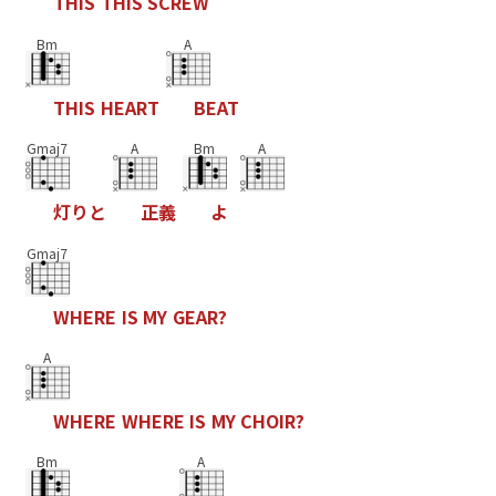
T
H
I
S
T
H
I
S
S
C
R
E
W
Bm
A
T
H
I
S
H
E
A
R
T
B
E
A
T
Gmaj7
A
Bm
A
灯
り
と
正
義
よ
Gmaj7
W
H
E
R
E
I
S
M
Y
G
E
A
R
?
A
W
H
E
R
E
W
H
E
R
E
I
S
M
Y
C
H
O
I
R
?
Bm
A