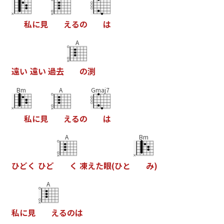
私
に
見
え
る
の
は
A
遠
い
遠
い
過
去
の
渕
Bm
A
Gmaj7
私
に
見
え
る
の
は
A
Bm
ひ
ど
く
ひ
ど
く
凍
え
た
眼
(
ひ
と
み
)
A
私
に
見
え
る
の
は