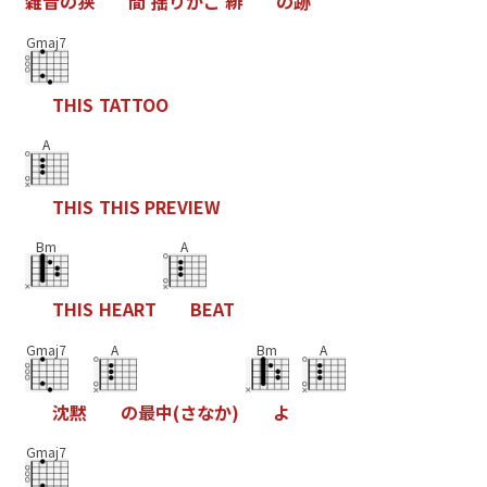
雑
音
の
狭
間
揺
り
か
ご
緋
の
跡
Gmaj7
T
H
I
S
T
A
T
T
O
O
A
T
H
I
S
T
H
I
S
P
R
E
V
I
E
W
Bm
A
T
H
I
S
H
E
A
R
T
B
E
A
T
Gmaj7
A
Bm
A
沈
黙
の
最
中
(
さ
な
か
)
よ
Gmaj7