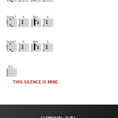
Gmaj7
A
Bm
A
Gmaj7
A
Bm
A
N.C.
T
H
I
S
S
I
L
E
N
C
E
I
S
M
I
N
E