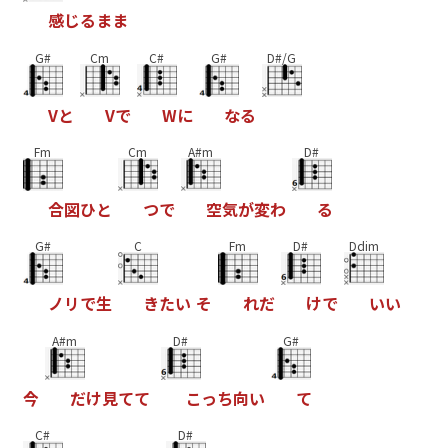
感
じ
る
ま
ま
G#
Cm
C#
G#
D#/G
V
と
V
で
W
に
な
る
Fm
Cm
A#m
D#
合
図
ひ
と
つ
で
空
気
が
変
わ
る
G#
C
Fm
D#
Ddim
ノ
リ
で
生
き
た
い
そ
れ
だ
け
で
い
い
A#m
D#
G#
今
だ
け
見
て
て
こ
っ
ち
向
い
て
C#
D#