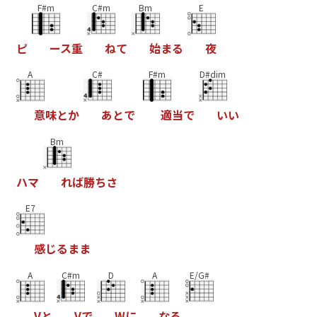
F#m
C#m
Bm
E
ピ
ー
ス
重
ね
て
始
ま
る
夜
A
C#
F#m
D#dim
意
味
と
か
あ
と
で
適
当
で
い
い
Bm
ハ
マ
れ
ば
勝
ち
さ
E7
感
じ
る
ま
ま
A
C#m
D
A
E/G#
V
と
V
で
W
に
な
る