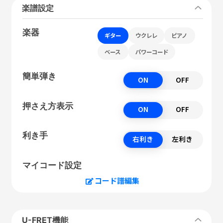
楽譜設定
楽器
ギター
ウクレレ
ピアノ
ベース
パワーコード
簡単弾き
ON
OFF
押さえ方表示
ON
OFF
利き手
右利き
左利き
マイコード設定
コード譜編集
U-FRET機能