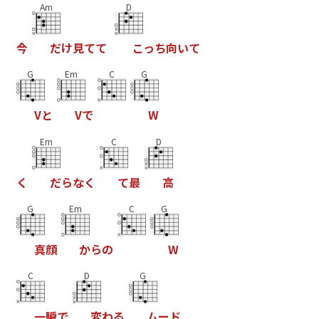
Am
D
今
だ
け
見
て
て
こ
っ
ち
向
い
て
G
Em
C
G
V
と
V
で
W
Em
C
D
く
だ
ら
な
く
て
最
高
G
Em
C
G
真
顔
か
ら
の
W
C
D
G
一
瞬
で
変
わ
る
ム
ー
ド