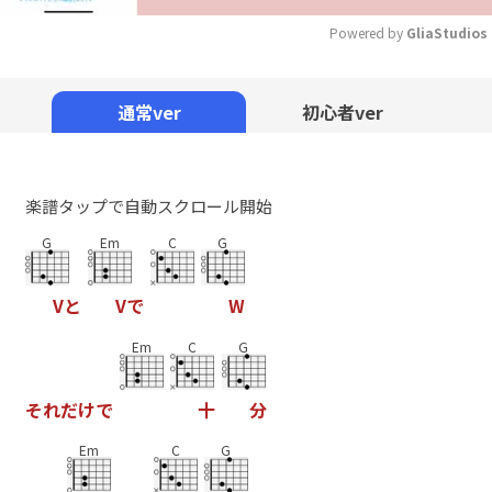
Powered by 
GliaStudios
Mute
通常ver
初心者ver
楽譜タップで自動スクロール開始
G
Em
C
G
V
と
V
で
W
Em
C
G
そ
れ
だ
け
で
十
分
Em
C
G