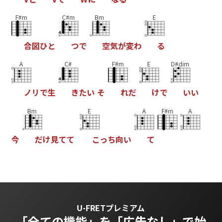
F#m
C#m
Bm
E
合
図
ひ
と
つ
で
空
気
が
変
わ
る
A
C#
F#m
E
D#dim
ノ
リ
で
生
き
た
い
そ
れ
だ
け
で
い
い
Bm
E
A
F#m
A
今
だ
け
見
て
て
こ
っ
ち
向
い
て
U-FRETプレミアム
「全ての機能」を
「広告なし」で始