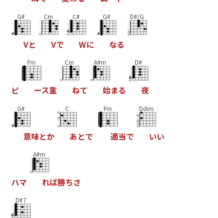
G#
Cm
C#
G#
D#/G
V
と
V
で
W
に
な
る
Fm
Cm
A#m
D#
ピ
ー
ス
重
ね
て
始
ま
る
夜
G#
C
Fm
Ddim
意
味
と
か
あ
と
で
適
当
で
い
い
A#m
ハ
マ
れ
ば
勝
ち
さ
D#7