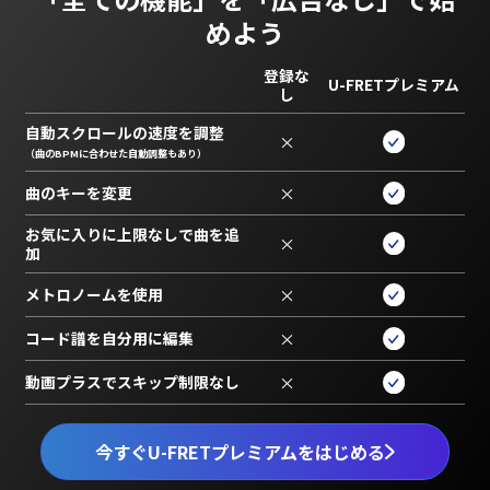
めよう
登録な
U-FRETプレミアム
し
自動スクロールの速度を調整
×
（曲のBPMに合わせた自動調整もあり）
曲のキーを変更
×
お気に入りに上限なしで曲を追
×
加
メトロノームを使用
×
コード譜を自分用に編集
×
動画プラスでスキップ制限なし
×
今すぐU-FRETプレミアムをはじめる