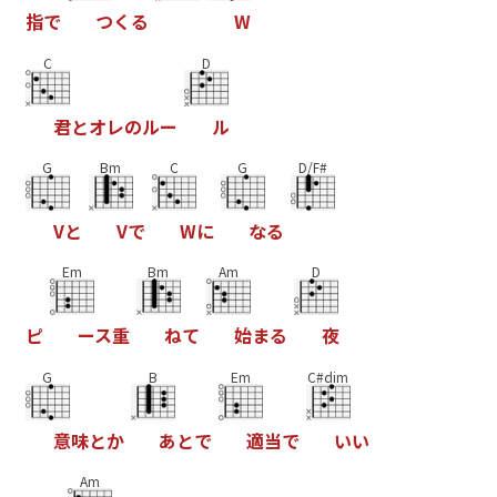
指
で
つ
く
る
W
C
D
君
と
オ
レ
の
ル
ー
ル
G
Bm
C
G
D/F#
V
と
V
で
W
に
な
る
Em
Bm
Am
D
ピ
ー
ス
重
ね
て
始
ま
る
夜
G
B
Em
C#dim
意
味
と
か
あ
と
で
適
当
で
い
い
Am