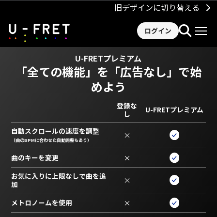
旧デザインに切り替える
ログイン
U-FRETプレミアム
「全ての機能」を
「広告なし」で始
めよう
登録な
U-FRETプレミアム
し
自動スクロールの速度を調整
×
（曲のBPMに合わせた自動調整もあり）
曲のキーを変更
×
お気に入りに上限なしで曲を追
×
加
メトロノームを使用
×