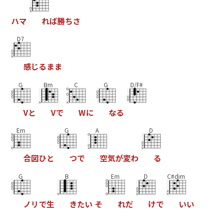
ハ
マ
れ
ば
勝
ち
さ
D7
感
じ
る
ま
ま
G
Bm
C
G
D/F#
V
と
V
で
W
に
な
る
Em
G
A
D
合
図
ひ
と
つ
で
空
気
が
変
わ
る
G
B
Em
D
C#dim
ノ
リ
で
生
き
た
い
そ
れ
だ
け
で
い
い