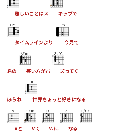
難
し
い
こ
と
は
ス
キ
ッ
プ
で
Cm
Fm
タ
イ
ム
ラ
イ
ン
よ
り
今
見
て
A#m
G#/C
君
の
笑
い
方
が
バ
ズ
っ
て
く
C#
ほ
ら
ね
世
界
ち
ょ
っ
と
好
き
に
な
る
A
C#m
D
A
E/G#
V
と
V
で
W
に
な
る