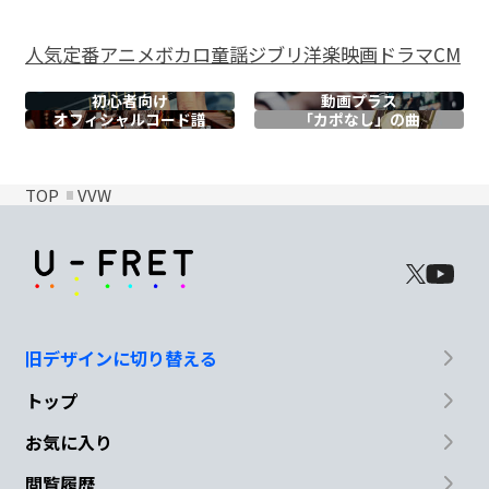
人気
定番
アニメ
ボカロ
童謡
ジブリ
洋楽
映画
ドラマ
CM
初心者向け
動画プラス
オフィシャル
コード譜
「カポなし」の曲
TOP
VVW
旧デザインに切り替える
トップ
お気に入り
閲覧履歴