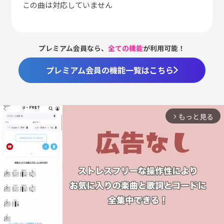
この曲は対応していません
プレミアム会員なら、
全ての機能
が利用可能！
プレミアム会員の機能一覧はこちら
もっと見る
arrow_forward_ios