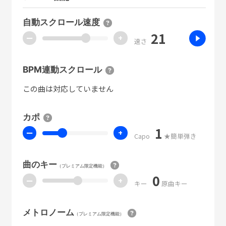
自動スクロール速度
21
ー
+
速さ
BPM連動スクロール
この曲は対応していません
カポ
1
ー
+
Capo
★簡単弾き
曲のキー
（プレミアム限定機能）
0
ー
+
キー
原曲キー
メトロノーム
（プレミアム限定機能）