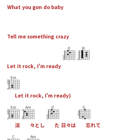
W
h
a
t
y
o
u
g
o
n
d
o
b
a
b
y
T
e
l
l
m
e
s
o
m
e
t
h
i
n
g
c
r
a
z
y
D
B
L
e
t
i
t
r
o
c
k
,
I
'
m
r
e
a
d
y
Em
L
e
t
i
t
r
o
c
k
,
I
'
m
r
e
a
d
y
)
Em
Am
D
G
淡
々
と
し
た
日
々
は
忘
れ
て
C
Am