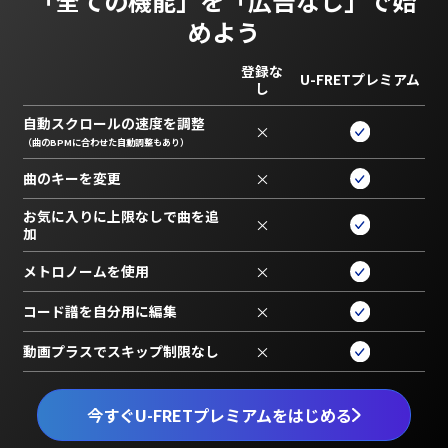
「全ての機能」を
「広告なし」で始
めよう
登録な
U-FRETプレミアム
し
自動スクロールの速度を調整
×
（曲のBPMに合わせた自動調整もあり）
曲のキーを変更
×
お気に入りに上限なしで曲を追
×
加
メトロノームを使用
×
コード譜を自分用に編集
×
動画プラスでスキップ制限なし
×
今すぐU-FRETプレミアムをはじめる