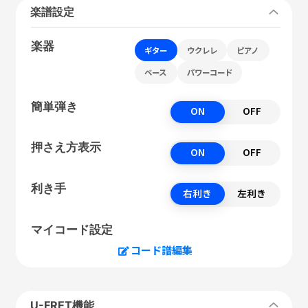
楽譜設定
楽器
ギター
ウクレレ
ピアノ
ベース
パワーコード
簡単弾き
ON
OFF
押さえ方表示
ON
OFF
利き手
右利き
左利き
マイコード設定
コード譜編集
U-FRET機能