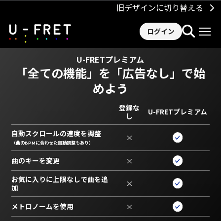
旧デザインに切り替える
ログイン
U-FRETプレミアム
「全ての機能」を
「広告なし」で始
めよう
登録な
U-FRETプレミアム
し
自動スクロールの速度を調整
×
（曲のBPMに合わせた自動調整もあり）
曲のキーを変更
×
お気に入りに上限なしで曲を追
×
加
メトロノームを使用
×