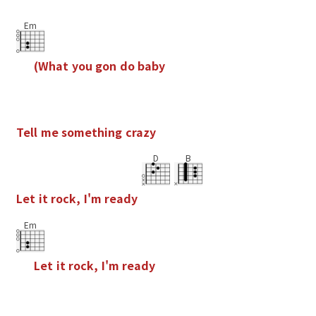
Em
(
W
h
a
t
y
o
u
g
o
n
d
o
b
a
b
y
T
e
l
l
m
e
s
o
m
e
t
h
i
n
g
c
r
a
z
y
D
B
L
e
t
i
t
r
o
c
k
,
I
'
m
r
e
a
d
y
Em
L
e
t
i
t
r
o
c
k
,
I
'
m
r
e
a
d
y