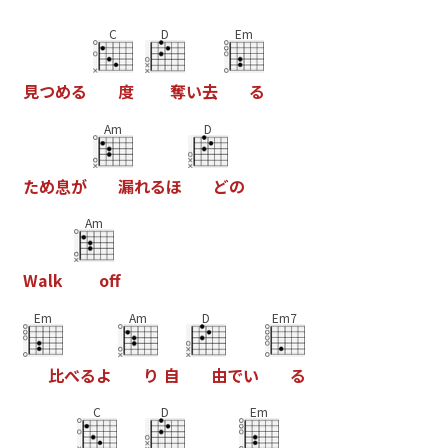
C
D
Em
見
つ
め
る
度
奪
い
去
る
Am
D
た
め
息
が
漏
れ
る
ほ
ど
の
Am
W
a
l
k
o
f
Em
Am
D
Em7
比
べ
る
よ
り
自
由
で
い
る
C
D
Em