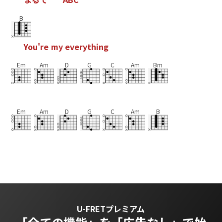
B
Y
o
u
'
r
e
m
y
e
v
e
r
y
t
h
i
n
g
Em
Am
D
G
C
Am
Bm
Em
Am
D
G
C
Am
B
U-FRETプレミアム