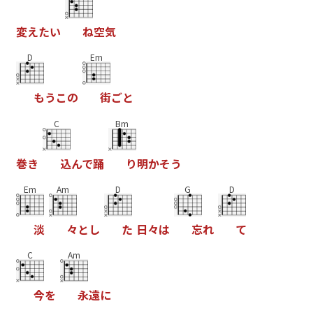
変
え
た
い
ね
空
気
D
Em
も
う
こ
の
街
ご
と
C
Bm
巻
き
込
ん
で
踊
り
明
か
そ
う
Em
Am
D
G
D
淡
々
と
し
た
日
々
は
忘
れ
て
C
Am
今
を
永
遠
に