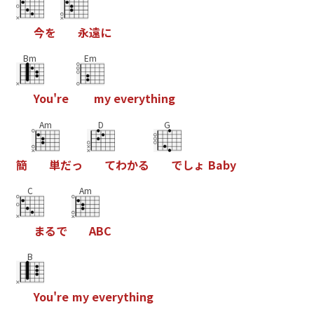
今
を
永
遠
に
Bm
Em
Y
o
u
'
r
e
m
y
e
v
e
r
y
t
h
i
n
g
Am
D
G
簡
単
だ
っ
て
わ
か
る
で
し
ょ
B
a
b
y
C
Am
ま
る
で
A
B
C
B
Y
o
u
'
r
e
m
y
e
v
e
r
y
t
h
i
n
g