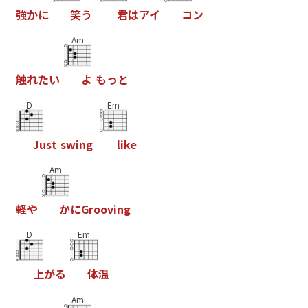
強
か
に
笑
う
君
は
ア
イ
コ
ン
Am
触
れ
た
い
よ
も
っ
と
D
Em
J
u
s
t
s
w
i
n
g
l
i
k
e
Am
軽
や
か
に
G
r
o
o
v
i
n
g
D
Em
上
が
る
体
温
Am