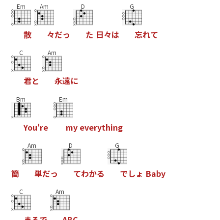
Em
Am
D
G
散
々
だ
っ
た
日
々
は
忘
れ
て
C
Am
君
と
永
遠
に
Bm
Em
Y
o
u
'
r
e
m
y
e
v
e
r
y
t
h
i
n
g
Am
D
G
簡
単
だ
っ
て
わ
か
る
で
し
ょ
B
a
b
y
C
Am
ま
る
で
A
B
C