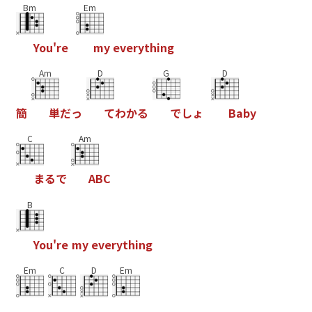
Bm
Em
Y
o
u
'
r
e
m
y
e
v
e
r
y
t
h
i
n
g
Am
D
G
D
簡
単
だ
っ
て
わ
か
る
で
し
ょ
B
a
b
y
C
Am
ま
る
で
A
B
C
B
Y
o
u
'
r
e
m
y
e
v
e
r
y
t
h
i
n
g
Em
C
D
Em