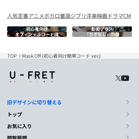
人気
定番
アニメ
ボカロ
童謡
ジブリ
洋楽
映画
ドラマ
CM
初心者向け
動画プラス
オフィシャル
コード譜
「カポなし」の曲
TOP
Mask Off (初心者向け簡単コード ver.)
旧デザインに切り替える
トップ
お気に入り
閲覧履歴