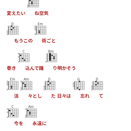
変
え
た
い
ね
空
気
D
Em
も
う
こ
の
街
ご
と
C
Bm
巻
き
込
ん
で
踊
り
明
か
そ
う
Em
Am
D
G
D
淡
々
と
し
た
日
々
は
忘
れ
て
C
Am
今
を
永
遠
に