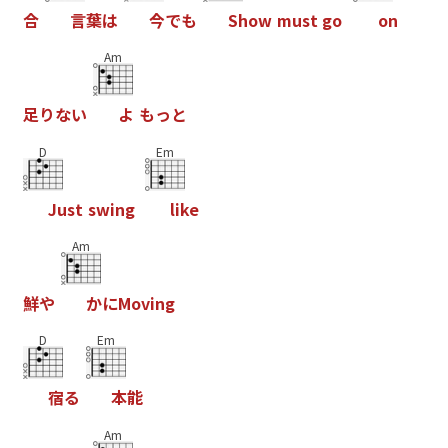
合
言
葉
は
今
で
も
S
h
o
w
m
u
s
t
g
o
o
n
Am
足
り
な
い
よ
も
っ
と
D
Em
J
u
s
t
s
w
i
n
g
l
i
k
e
Am
鮮
や
か
に
M
o
v
i
n
g
D
Em
宿
る
本
能
Am