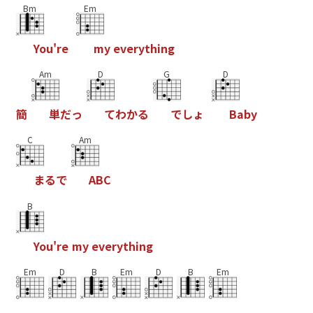
Bm
Em
Y
o
u
'
r
e
m
y
e
v
e
r
y
t
h
i
n
g
Am
D
G
D
簡
単
だ
っ
て
わ
か
る
で
し
ょ
B
a
b
y
C
Am
ま
る
で
A
B
C
B
Y
o
u
'
r
e
m
y
e
v
e
r
y
t
h
i
n
g
Em
D
B
Em
D
B
Em