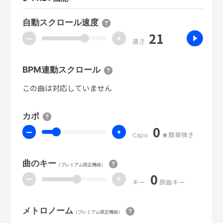
自動スクロール速度
21
ー
+
速さ
BPM連動スクロール
この曲は対応していません
カポ
0
ー
+
Capo
★簡単弾き
曲のキー
（プレミアム限定機能）
0
ー
+
キー
原曲キー
メトロノーム
（プレミアム限定機能）