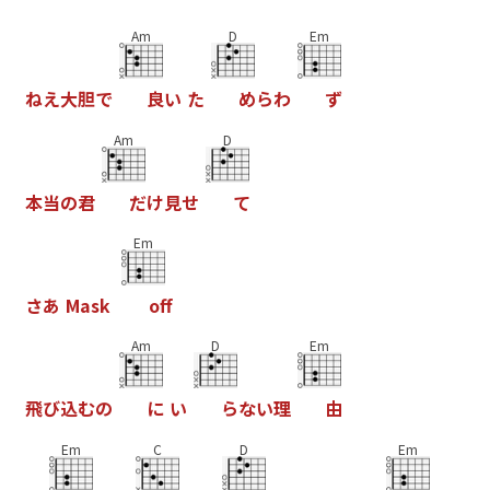
Am
D
Em
ね
え
大
胆
で
良
い
た
め
ら
わ
ず
Am
D
本
当
の
君
だ
け
見
せ
て
Em
さ
あ
M
a
s
k
o
f
Am
D
Em
飛
び
込
む
の
に
い
ら
な
い
理
由
Em
C
D
Em