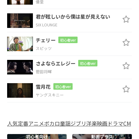
優里
E
君が眩しいから僕は星が見えない
SIX LOUNGE
妖
怪 妖怪 妖怪 ウォッチッチ!
チェリー
初心者ver
E
スピッツ
カイ カイ キイ キイ クイ クイ ケイ ケイ
さよならエレジー
初心者ver
菅田将暉
E
雪月花
初心者ver
来い 来い 妖怪 ウォッチッチ!
ヤングスキニー
B
人気
定番
アニメ
ボカロ
童謡
ジブリ
洋楽
映画
ドラマ
CM
E
初心者向け
動画プラス