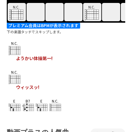
N.C.
N.C.
プレミアム会員はBPMが表示されます
下の楽譜タッチでスキップします。
N.C.
ようかい体操第一!
N.C.
ウィッスッ!
E
B7
E
N.C.
E
E/A
A