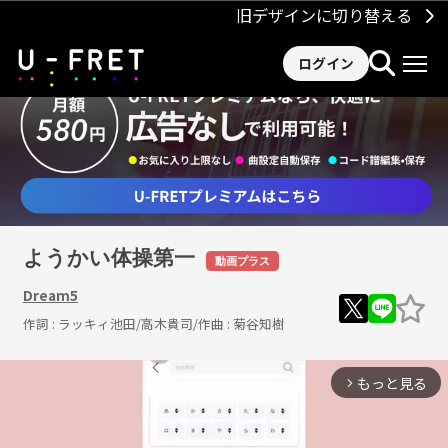
旧デザインに切り替える
ログイン
ようかい体操第一
動画プラス
Dream5
作詞 :
ラッキィ池田/高木貴司
/作曲 :
菊谷知樹
もっと見る
arrow_forward_ios