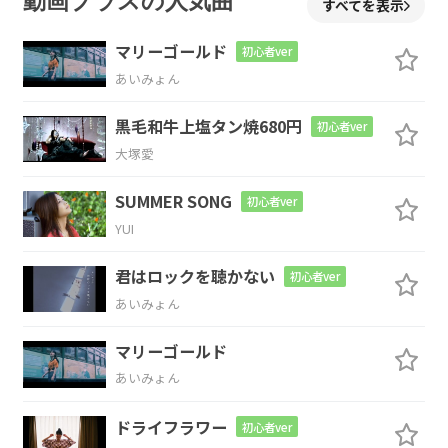
動画プラスの人気曲
すべてを表示
ヨーでる ヨーでる
ヨーでる
ヨーでる
マリーゴールド
初心者ver
あいみょん
E
E/A
B
E
黒毛和牛上塩タン焼680円
初心者ver
ようかいでるけん
でら
れん
けん
大塚愛
E
E/A
A
SUMMER SONG
初心者ver
YUI
ヨーでる ヨーでる
ヨーでる
ヨーでる
君はロックを聴かない
初心者ver
E
E/A
B
E
あいみょん
ようかいでるけん
でら
れん
けん
マリーゴールド
あいみょん
D
ドライフラワー
初心者ver
ローイレ ローイレ 仲間にローイレ 友達大事!