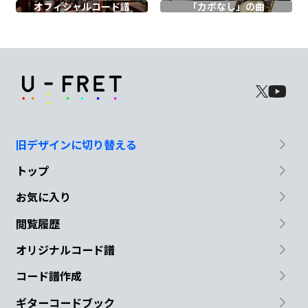
オフィシャル
コード譜
「カポなし」の曲
「今日は朝から寝坊したぁ～
Fdim
F#m
B
夢のなか～では
起きたの
に!!
E
旧デザインに切り替える
どうして 朝は眠いんだ?
トップ
E
お気に入り
閲覧履歴
どうして 朝は眠いんだ?!」
オリジナルコード譜
B
N.C.
コード譜作成
ドォワッハッハー!
ギターコードブック