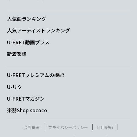
F#m
Emaj7
A/D#
C#m7
B
人気曲ランキング
よ
う
か
い
のせいなのね
人気アーティストランキング
B
N.C.
U-FRET動画プラス
そうなのね
新着楽譜
E
U-FRETプレミアムの機能
ウォッチ! 今何時?
U-リク
B♭m
Bm
B♭m
Bm
U-FRETマガジン
楽器Shop sococo
(一
大
事!)
B♭m
Bm
B♭m
Bm
B♭m
Bm
B♭m
Bm
会社概要
プライバシーポリシー
利用規約