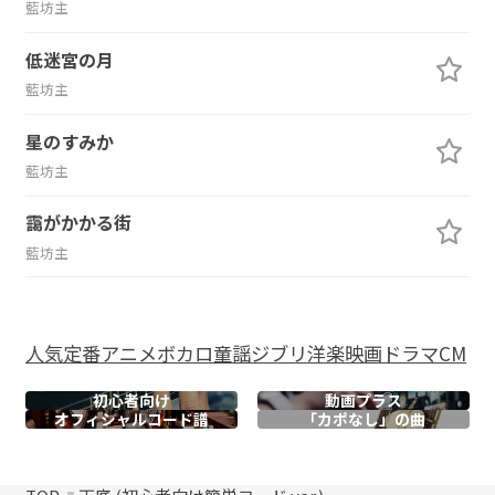
藍坊主
低迷宮の月
藍坊主
星のすみか
藍坊主
靄がかかる街
藍坊主
人気
定番
アニメ
ボカロ
童謡
ジブリ
洋楽
映画
ドラマ
CM
初心者向け
動画プラス
オフィシャル
コード譜
「カポなし」の曲