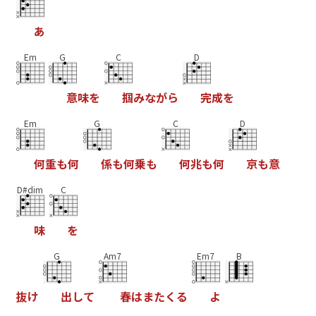
あ
Em
G
C
D
意
味
を
掴
み
な
が
ら
完
成
を
Em
G
C
D
何
重
も
何
係
も
何
乗
も
何
兆
も
何
京
も
意
D#dim
C
味
を
G
Am7
Em7
B
抜
け
出
し
て
春
は
ま
た
く
る
よ