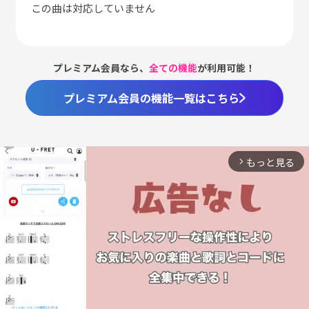
この曲は対応していません
プレミアム会員なら、
全ての機能
が利用可能！
プレミアム会員の機能一覧はこちら
もっと見る
arrow_forward_ios