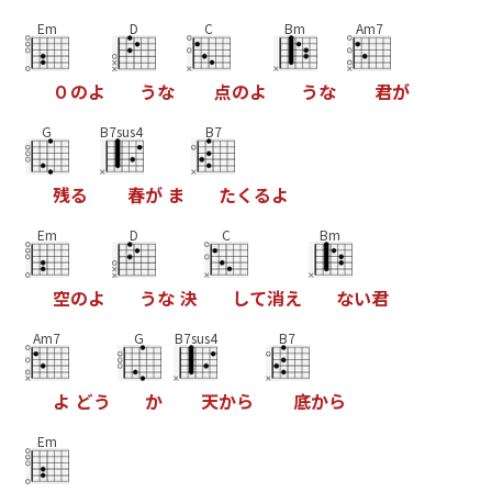
Em
D
C
Bm
Am7
０
の
よ
う
な
点
の
よ
う
な
君
が
G
B7sus4
B7
残
る
春
が
ま
た
く
る
よ
Em
D
C
Bm
空
の
よ
う
な
決
し
て
消
え
な
い
君
Am7
G
B7sus4
B7
よ
ど
う
か
天
か
ら
底
か
ら
Em