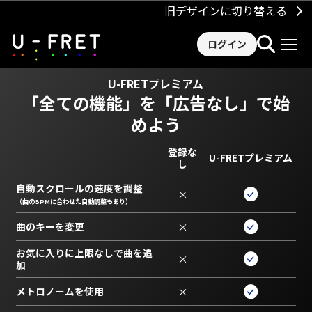
旧デザインに切り替える
ログイン
U-FRETプレミアム
「全ての機能」を
「広告なし」で始
めよう
登録な
U-FRETプレミアム
し
自動スクロールの速度を調整
×
（曲のBPMに合わせた自動調整もあり）
曲のキーを変更
×
お気に入りに上限なしで曲を追
×
加
メトロノームを使用
×