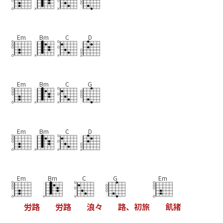
Em
Bm
C
D
Em
Bm
C
G
Em
Bm
C
D
Em
Bm
C
G
Em
労
路
労
路
浪
々
路
、
初
旅
飢
猪