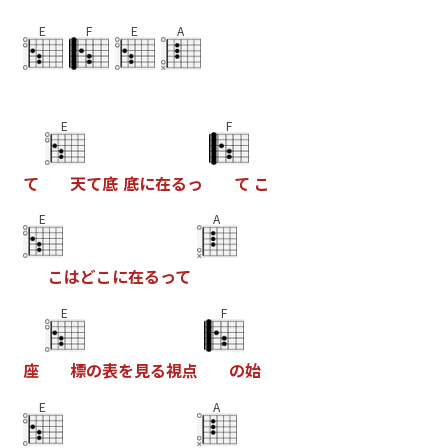
E
F
E
A
E
F
て
天
て
底
底
に
在
る
っ
て
こ
E
A
こ
は
ど
こ
に
在
る
っ
て
E
F
座
標
の
表
を
見
る
視
点
の
始
E
A