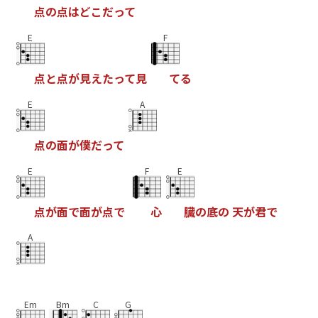
点
の
点
は
ど
こ
だ
っ
て
E
F
点
と
点
が
見
え
た
っ
て
見
て
る
E
A
点
の
面
が
僕
だ
っ
て
E
F
E
点
が
面
で
面
が
点
で
心
臓
の
底
の
天
が
君
で
A
Em
Bm
C
G