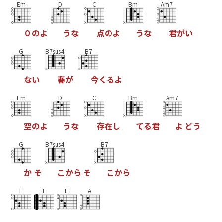
Em
D
C
Bm
Am7
０
の
よ
う
な
点
の
よ
う
な
君
が
い
G
B7sus4
B7
な
い
春
が
今
く
る
よ
Em
D
C
Bm
Am7
空
の
よ
う
な
存
在
し
て
る
君
よ
ど
う
G
B7sus4
B7
か
そ
こ
か
ら
そ
こ
か
ら
E
F
E
A