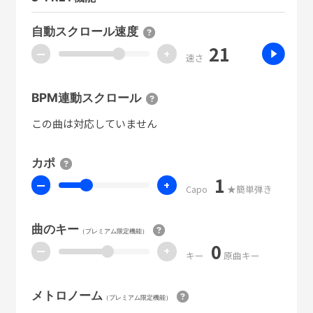
自動スクロール速度
21
ー
+
速さ
BPM連動スクロール
この曲は対応していません
カポ
1
ー
+
Capo
★簡単弾き
曲のキー
（プレミアム限定機能）
0
ー
+
キー
原曲キー
メトロノーム
（プレミアム限定機能）