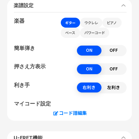
楽譜設定
楽器
ギター
ウクレレ
ピアノ
ベース
パワーコード
簡単弾き
ON
OFF
押さえ方表示
ON
OFF
利き手
右利き
左利き
マイコード設定
コード譜編集
U-FRET機能