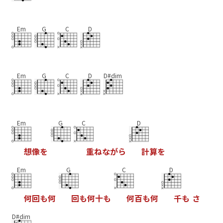
Em
G
C
D
Em
G
C
D
D#dim
Em
G
C
D
想
像
を
重
ね
な
が
ら
計
算
を
Em
G
C
D
何
回
も
何
回
も
何
十
も
何
百
も
何
千
も
さ
D#dim