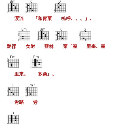
Bm
C
D
涙
流
「
和
胃
栗
嗚
呼
、
、
、
」
、
Em
Bm
C
G
艶
裸
女
射
藍
林
栗
「
麗
里
来
、
麗
Em
Bm
里
来
、
多
栗
」
、
C
Em7
労
路
労
B