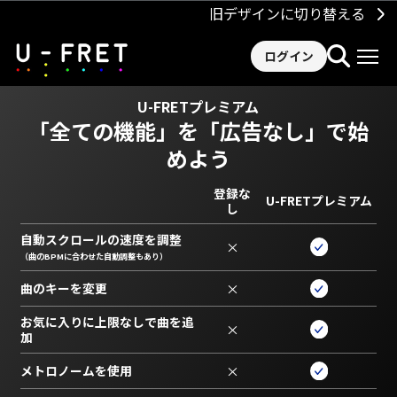
旧デザインに切り替える
ログイン
U-FRETプレミアム
「全ての機能」を
「広告なし」で始
めよう
登録な
U-FRETプレミアム
し
自動スクロールの速度を調整
×
（曲のBPMに合わせた自動調整もあり）
曲のキーを変更
×
お気に入りに上限なしで曲を追
×
加
メトロノームを使用
×