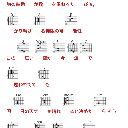
胸
の
鼓
動
が
数
を
重
ね
る
た
び
広
G
A
D
が
り
続
け
る
無
限
の
可
能
性
G
D#dim
Em
G
C
こ
の
広
い
空
が
今
涙
で
D/C
G
覆
わ
れ
て
て
も
Em
Am
D#dim
Em
明
日
の
天
気
を
晴
れ
る
と
決
め
た
ら
そ
う
G
Am
D
Em