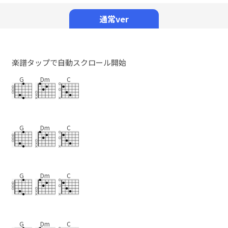
Mute
通常ver
楽譜タップで自動スクロール開始
G
Dm
C
G
Dm
C
G
Dm
C
G
Dm
C