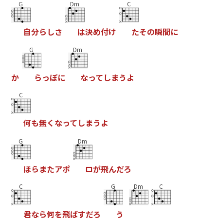
G
Dm
C
自
分
ら
し
さ
は
決
め
付
け
た
そ
の
瞬
間
に
G
Dm
か
ら
っ
ぽ
に
な
っ
て
し
ま
う
よ
C
何
も
無
く
な
っ
て
し
ま
う
よ
G
Dm
ほ
ら
ま
た
ア
ポ
ロ
が
飛
ん
だ
ろ
C
G
Dm
C
君
な
ら
何
を
飛
ば
す
だ
ろ
う