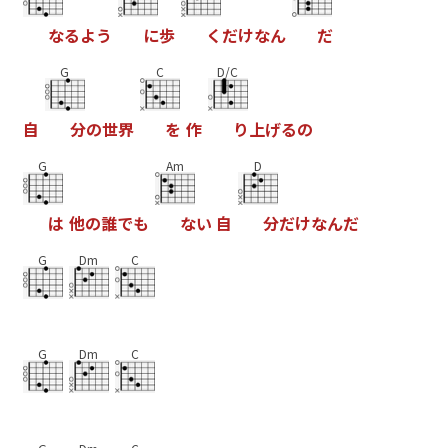
な
る
よ
う
に
歩
く
だ
け
な
ん
だ
G
C
D/C
自
分
の
世
界
を
作
り
上
げ
る
の
G
Am
D
は
他
の
誰
で
も
な
い
自
分
だ
け
な
ん
だ
G
Dm
C
G
Dm
C