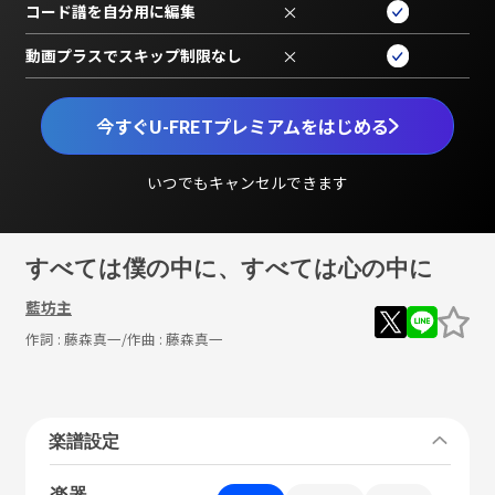
コード譜を自分用に編集
×
動画プラスでスキップ制限なし
×
今すぐU-FRETプレミアムをはじめる
いつでもキャンセルできます
すべては僕の中に、すべては心の中に
藍坊主
作詞 :
藤森真一
/作曲 :
藤森真一
楽譜設定
楽器