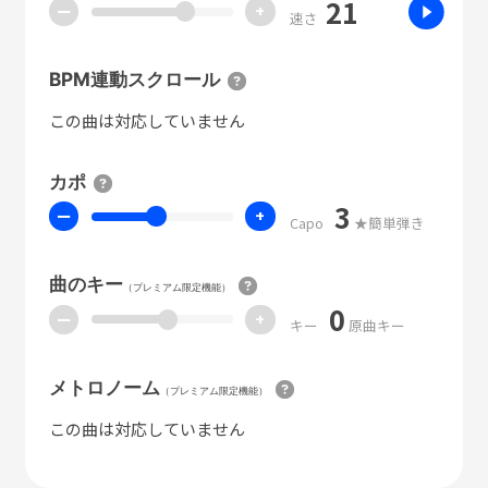
21
ー
+
速さ
BPM連動スクロール
この曲は対応していません
カポ
3
ー
+
Capo
★簡単弾き
曲のキー
（プレミアム限定機能）
0
ー
+
キー
原曲キー
メトロノーム
（プレミアム限定機能）
この曲は対応していません