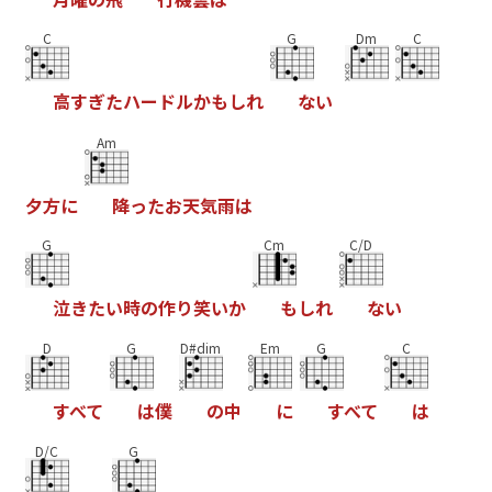
C
G
Dm
C
高
す
ぎ
た
ハ
ー
ド
ル
か
も
し
れ
な
い
Am
夕
方
に
降
っ
た
お
天
気
雨
は
G
Cm
C/D
泣
き
た
い
時
の
作
り
笑
い
か
も
し
れ
な
い
D
G
D#dim
Em
G
C
す
べ
て
は
僕
の
中
に
す
べ
て
は
D/C
G