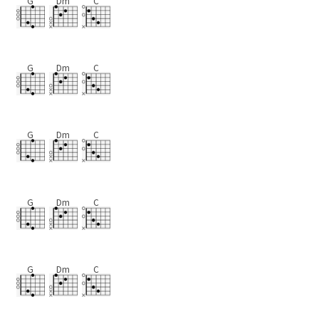
G
Dm
C
G
Dm
C
G
Dm
C
G
Dm
C
G
Dm
C