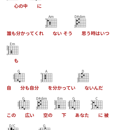
心
の
中
に
Am
D#dim
誰
も
分
か
っ
て
く
れ
な
い
そ
う
思
う
時
は
い
つ
Em
も
G
A
D
自
分
も
自
分
を
分
か
っ
て
い
な
い
ん
だ
G
D#dim
Em
G
C
こ
の
広
い
空
の
下
あ
な
た
に
被
D/C
G