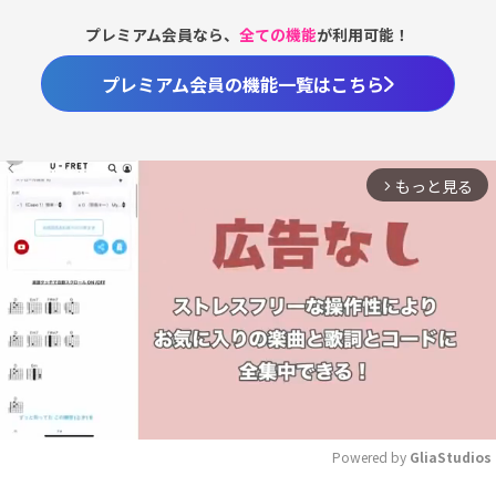
プレミアム会員なら、
全ての機能
が利用可能！
プレミアム会員の機能一覧はこちら
もっと見る
arrow_forward_ios
Powered by 
GliaStudios