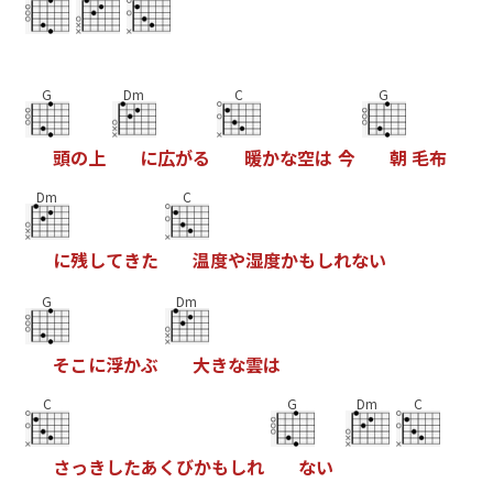
G
Dm
C
G
頭
の
上
に
広
が
る
暖
か
な
空
は
今
朝
毛
布
Dm
C
に
残
し
て
き
た
温
度
や
湿
度
か
も
し
れ
な
い
G
Dm
そ
こ
に
浮
か
ぶ
大
き
な
雲
は
C
G
Dm
C
さ
っ
き
し
た
あ
く
び
か
も
し
れ
な
い