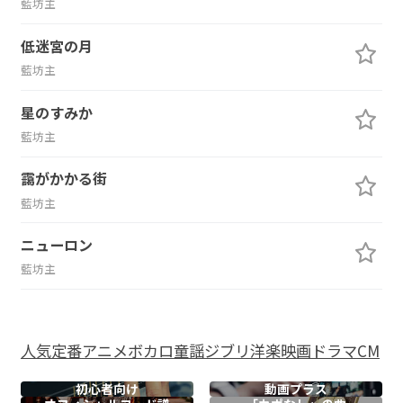
藍坊主
低迷宮の月
藍坊主
星のすみか
藍坊主
靄がかかる街
藍坊主
ニューロン
藍坊主
人気
定番
アニメ
ボカロ
童謡
ジブリ
洋楽
映画
ドラマ
CM
初心者向け
動画プラス