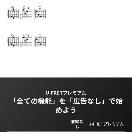
G
Dm
C
G
Dm
C
U-FRETプレミアム
「全ての機能」を
「広告なし」で始
めよう
登録な
U-FRETプレミアム
し