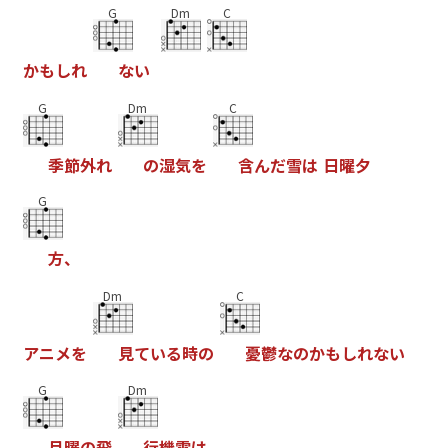
G
Dm
C
か
も
し
れ
な
い
G
Dm
C
季
節
外
れ
の
湿
気
を
含
ん
だ
雪
は
日
曜
夕
G
方
、
Dm
C
ア
ニ
メ
を
見
て
い
る
時
の
憂
鬱
な
の
か
も
し
れ
な
い
G
Dm
月
曜
の
飛
行
機
雲
は