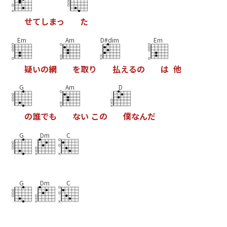
せ
て
し
ま
っ
た
Em
Am
D#dim
Em
疑
い
の
網
を
取
り
払
え
る
の
は
他
G
Am
D
の
誰
で
も
な
い
こ
の
僕
な
ん
だ
G
Dm
C
G
Dm
C