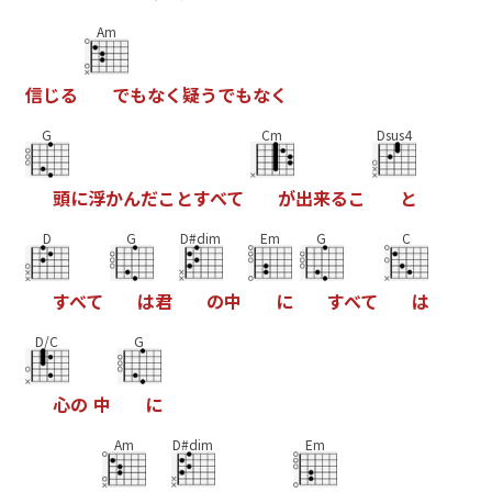
Am
信
じ
る
で
も
な
く
疑
う
で
も
な
く
G
Cm
Dsus4
頭
に
浮
か
ん
だ
こ
と
す
べ
て
が
出
来
る
こ
と
D
G
D#dim
Em
G
C
す
べ
て
は
君
の
中
に
す
べ
て
は
D/C
G
心
の
中
に
Am
D#dim
Em