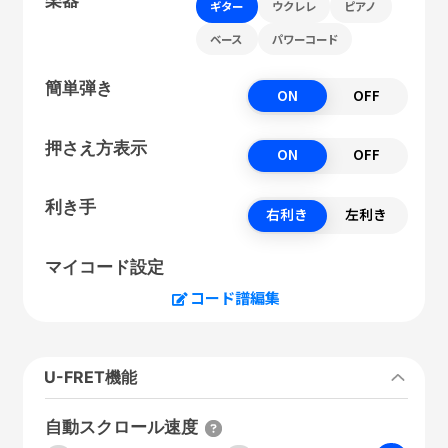
ギター
ウクレレ
ピアノ
ベース
パワーコード
簡単弾き
ON
OFF
押さえ方表示
ON
OFF
利き手
右利き
左利き
マイコード設定
コード譜編集
U-FRET機能
自動スクロール速度