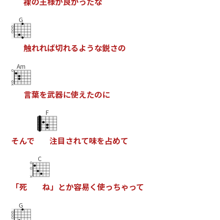
裸
の
王
様
が
良
か
っ
た
な
G
触
れ
れ
ば
切
れ
る
よ
う
な
鋭
さ
の
Am
言
葉
を
武
器
に
使
え
た
の
に
F
そ
ん
で
注
目
さ
れ
て
味
を
占
め
て
C
「
死
ね
」
と
か
容
易
く
使
っ
ち
ゃ
っ
て
G