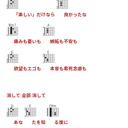
「
楽
し
い
」
だ
け
な
ら
良
か
っ
た
な
Bm7
A
痛
み
も
憂
い
も
嫉
妬
も
不
安
も
D
E
欲
望
も
エ
ゴ
も
本
音
も
希
死
念
慮
も
消
し
て
全
部
消
し
て
D
E
F#m
あ
な
た
を
知
る
度
に