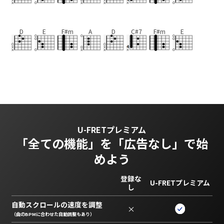
D
E
F#m
A
D
C#7
F#m
E
U-FRETプレミアム
「全ての機能」を
「広告なし」で始
めよう
登録な
U-FRETプレミアム
し
自動スクロールの速度を調整
×
（曲のBPMに合わせた自動調整もあり）