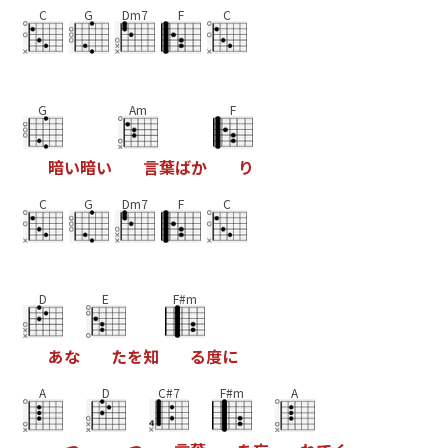
C
G
Dm7
F
C
G
Am
F
暗
い
暗
い
言
葉
ば
か
り
C
G
Dm7
F
C
D
E
F#m
あ
な
た
を
知
る
度
に
A
D
C#7
F#m
A