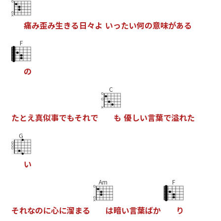
痛
み
歪
み
生
き
る
日
々
よ
い
っ
た
い
何
の
意
味
が
あ
る
F
の
C
た
と
え
真
似
事
で
も
そ
れ
で
も
優
し
い
言
葉
で
溢
れ
た
G
い
Am
F
そ
れ
な
の
に
心
に
溜
ま
る
は
暗
い
言
葉
ば
か
り