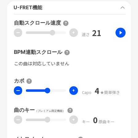
U-FRET機能
自動スクロール速度
21
ー
+
速さ
BPM連動スクロール
この曲は対応していません
カポ
4
ー
+
Capo
★簡単弾き
曲のキー
（プレミアム限定機能）
0
ー
+
キー
原曲キー