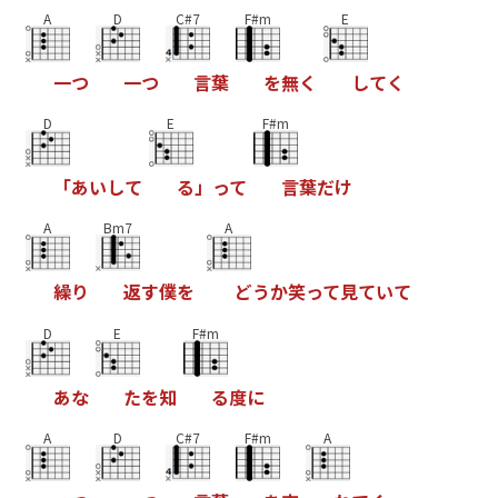
A
D
C#7
F#m
E
一
つ
一
つ
言
葉
を
無
く
し
て
く
D
E
F#m
「
あ
い
し
て
る
」
っ
て
言
葉
だ
け
A
Bm7
A
繰
り
返
す
僕
を
ど
う
か
笑
っ
て
見
て
い
て
D
E
F#m
あ
な
た
を
知
る
度
に
A
D
C#7
F#m
A