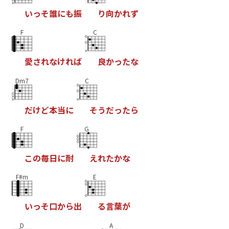
い
っ
そ
誰
に
も
振
り
向
か
れ
ず
F
C
愛
さ
れ
な
け
れ
ば
良
か
っ
た
な
Dm7
C
だ
け
ど
本
当
に
そ
う
だ
っ
た
ら
F
G
こ
の
毎
日
に
耐
え
れ
た
か
な
F#m
E
い
っ
そ
口
か
ら
出
る
言
葉
が
D
A