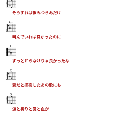
そ
う
す
れ
ば
恨
み
つ
ら
み
だ
け
Am
叫
ん
で
い
れ
ば
良
か
っ
た
の
に
F
ず
っ
と
知
ら
な
け
り
ゃ
良
か
っ
た
な
C
糞
だ
と
揶
揄
し
た
あ
の
歌
に
も
G
涙
と
祈
り
と
愛
と
血
が