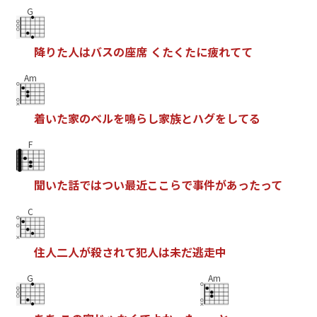
G
降
り
た
人
は
バ
ス
の
座
席
く
た
く
た
に
疲
れ
て
て
Am
着
い
た
家
の
ベ
ル
を
鳴
ら
し
家
族
と
ハ
グ
を
し
て
る
F
聞
い
た
話
で
は
つ
い
最
近
こ
こ
ら
で
事
件
が
あ
っ
た
っ
て
C
住
人
二
人
が
殺
さ
れ
て
犯
人
は
未
だ
逃
走
中
G
Am