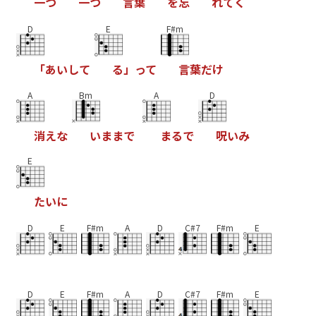
一
つ
一
つ
言
葉
を
忘
れ
て
く
D
E
F#m
「
あ
い
し
て
る
」
っ
て
言
葉
だ
け
A
Bm
A
D
消
え
な
い
ま
ま
で
ま
る
で
呪
い
み
E
た
い
に
D
E
F#m
A
D
C#7
F#m
E
D
E
F#m
A
D
C#7
F#m
E