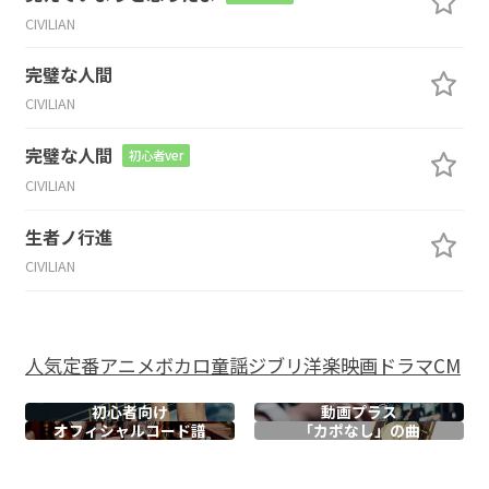
CIVILIAN
完璧な人間
CIVILIAN
完璧な人間
初心者ver
CIVILIAN
生者ノ行進
CIVILIAN
人気
定番
アニメ
ボカロ
童謡
ジブリ
洋楽
映画
ドラマ
CM
初心者向け
動画プラス
オフィシャル
コード譜
「カポなし」の曲