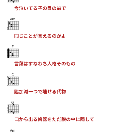
今
泣
い
て
る
子
の
目
の
前
で
Am
同
じ
こ
と
が
言
え
る
の
か
よ
F
言
葉
は
す
な
わ
ち
人
格
そ
の
も
の
C
匙
加
減
一
つ
で
壊
せ
る
代
物
G
口
か
ら
出
る
凶
器
を
た
だ
腹
の
中
に
隠
し
て
Am