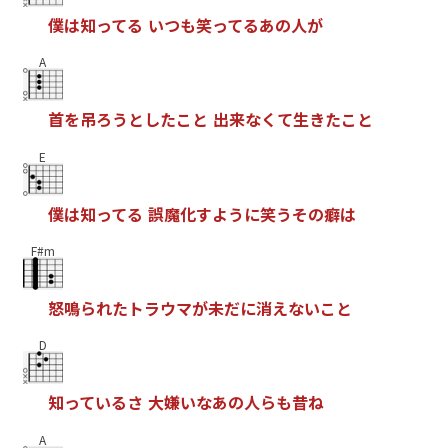
僕
は
知
っ
て
る
い
つ
も
笑
っ
て
る
あ
の
人
が
A
首
を
吊
ろ
う
と
し
た
こ
と
出
来
な
く
て
生
き
た
こ
と
E
僕
は
知
っ
て
る
誤
魔
化
す
よ
う
に
笑
う
そ
の
癖
は
F#m
怒
鳴
ら
れ
た
ト
ラ
ウ
マ
が
未
だ
に
消
え
な
い
こ
と
D
知
っ
て
い
る
さ
大
嫌
い
な
あ
の
人
ら
も
昔
ね
A