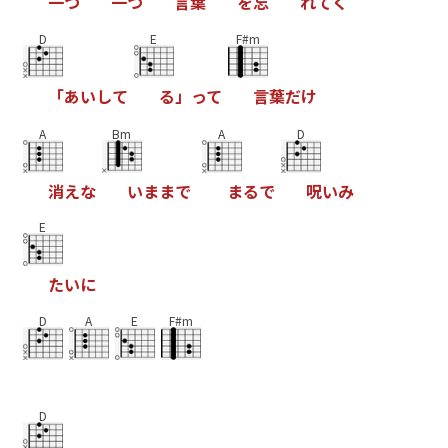
一
つ
一
つ
言
葉
を
忘
れ
て
く
D
E
F#m
「
あ
い
し
て
る
」
っ
て
言
葉
だ
け
A
Bm
A
D
消
え
な
い
ま
ま
で
ま
る
で
呪
い
み
E
た
い
に
D
A
E
F#m
D