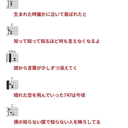
生
ま
れ
た
時
誰
か
に
泣
い
て
喜
ば
れ
た
と
E
知
っ
て
知
っ
て
知
る
ほ
ど
何
も
言
え
な
く
な
る
よ
F#m
頭
か
ら
言
葉
が
少
し
ず
つ
消
え
て
く
F
晴
れ
た
空
を
飛
ん
で
い
っ
た
7
4
7
は
今
頃
C
僕
の
知
ら
な
い
国
で
知
ら
な
い
人
を
降
ろ
し
て
る