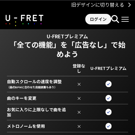
旧デザインに切り替える
ログイン
U-FRETプレミアム
「全ての機能」を
「広告なし」で始
めよう
登録な
U-FRETプレミアム
し
自動スクロールの速度を調整
×
（曲のBPMに合わせた自動調整もあり）
曲のキーを変更
×
お気に入りに上限なしで曲を追
×
加
メトロノームを使用
×