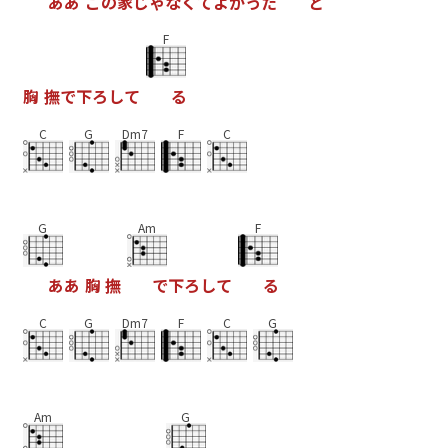
あ
あ
こ
の
家
じ
ゃ
な
く
て
よ
か
っ
た
と
F
胸
撫
で
下
ろ
し
て
る
C
G
Dm7
F
C
G
Am
F
あ
あ
胸
撫
で
下
ろ
し
て
る
C
G
Dm7
F
C
G
Am
G