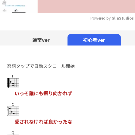
Powered by 
GliaStudios
Mute
通常ver
初心者ver
楽譜タップで自動スクロール開始
F
い
っ
そ
誰
に
も
振
り
向
か
れ
ず
C
愛
さ
れ
な
け
れ
ば
良
か
っ
た
な
G