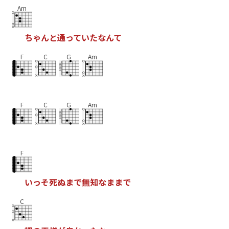
Am
ち
ゃ
ん
と
通
っ
て
い
た
な
ん
て
F
C
G
Am
F
C
G
Am
F
い
っ
そ
死
ぬ
ま
で
無
知
な
ま
ま
で
C