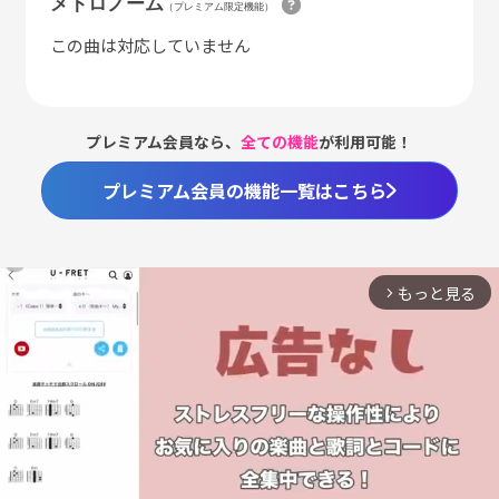
メトロノーム
（プレミアム限定機能）
この曲は対応していません
プレミアム会員なら、
全ての機能
が利用可能！
プレミアム会員の機能一覧はこちら
もっと見る
arrow_forward_ios